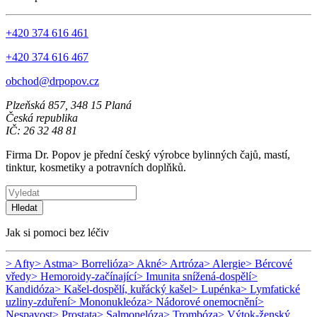
+420 374 616 461
+420 374 616 467
obchod@drpopov.cz
Plzeňská 857, 348 15 Planá
Česká republika
IČ: 26 32 48 81
Firma Dr. Popov je přední český výrobce bylinných čajů, mastí,
tinktur, kosmetiky a potravních doplňků.
Hledat
Jak si pomoci bez léčiv
> Afty
> Astma
> Borrelióza
> Akné
> Artróza
> Alergie
> Bércové
vředy
> Hemoroidy-začínající
> Imunita snížená-dospělí
>
Kandidóza
> Kašel-dospělí, kuřácký kašel
> Lupénka
> Lymfatické
uzliny-zduření
> Mononukleóza
> Nádorové onemocnění
>
Nespavost
> Prostata
> Salmonelóza
> Trombóza
> Výtok-ženský