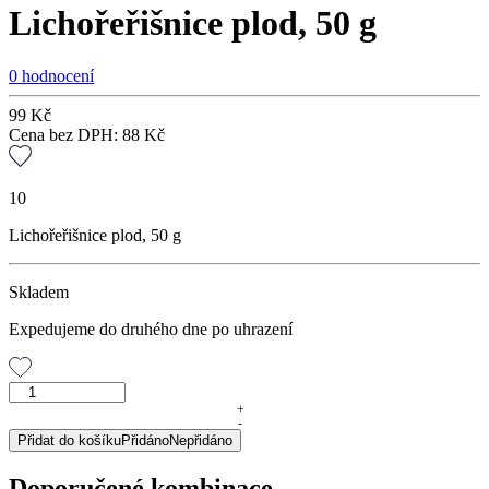
Lichořeřišnice plod, 50 g
0 hodnocení
99
Kč
Cena bez DPH:
88
Kč
10
Lichořeřišnice plod, 50 g
Skladem
Expedujeme do druhého dne po uhrazení
Lichořeřišnice
plod,
+
-
50
Přidat do košíku
Přidáno
Nepřidáno
g
množství
Doporučené kombinace