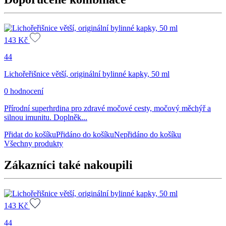
143
Kč
44
Lichořeřišnice větší, originální bylinné kapky, 50 ml
0 hodnocení
Přírodní superhrdina pro zdravé močové cesty, močový měchýř a
silnou imunitu. Doplněk...
Přidat do košíku
Přidáno do košíku
Nepřidáno do košíku
Všechny produkty
Zákazníci také nakoupili
143
Kč
44