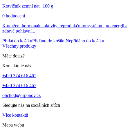
Kotvičník zemní nať, 100 g
0 hodnocení
K udržení hormonální aktivity, reprodukčního systému, pro energii a
zdravé pohlavní...
Přidat do košíku
Přidáno do košíku
Nepřidáno do košíku
Všechny produkty
Máte dotaz?
Kontaktujte nás.
+420 374 616 461
+420 374 616 467
obchod@drpopov.cz
Sledujte nás na sociálních sítích
Více kontaktů
Mapa webu