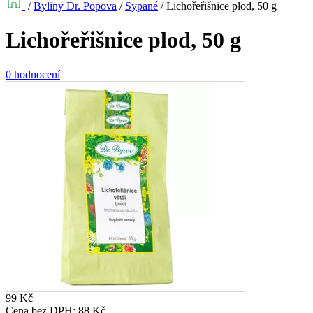
/
Byliny Dr. Popova
/
Sypané
/
Lichořeřišnice plod, 50 g
Lichořeřišnice plod, 50 g
0 hodnocení
99
Kč
Cena bez DPH:
88
Kč