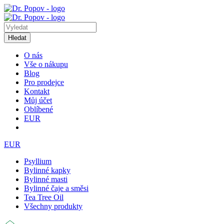
Hledat
O nás
Vše o nákupu
Blog
Pro prodejce
Kontakt
Můj účet
Oblíbené
EUR
EUR
Psyllium
Bylinné kapky
Bylinné masti
Bylinné čaje a směsi
Tea Tree Oil
Všechny produkty