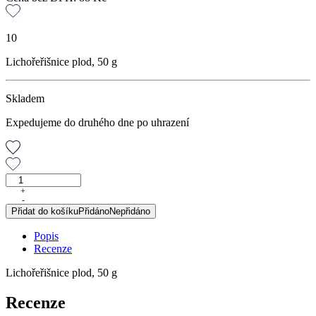
10
Lichořeřišnice plod, 50 g
Skladem
Expedujeme do druhého dne po uhrazení
Lichořeřišnice
plod,
+
-
50
Přidat do košíku
Přidáno
Nepřidáno
g
množství
Popis
Recenze
Lichořeřišnice plod, 50 g
Recenze