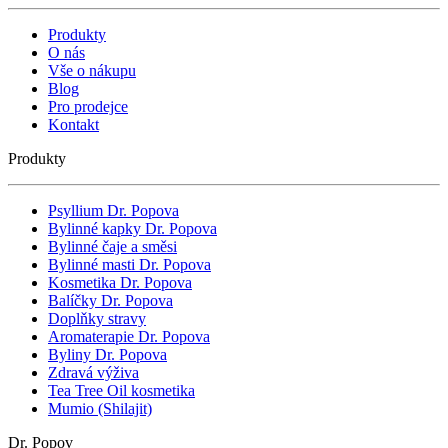
Produkty
O nás
Vše o nákupu
Blog
Pro prodejce
Kontakt
Produkty
Psyllium Dr. Popova
Bylinné kapky Dr. Popova
Bylinné čaje a směsi
Bylinné masti Dr. Popova
Kosmetika Dr. Popova
Balíčky Dr. Popova
Doplňky stravy
Aromaterapie Dr. Popova
Byliny Dr. Popova
Zdravá výživa
Tea Tree Oil kosmetika
Mumio (Shilajit)
Dr. Popov