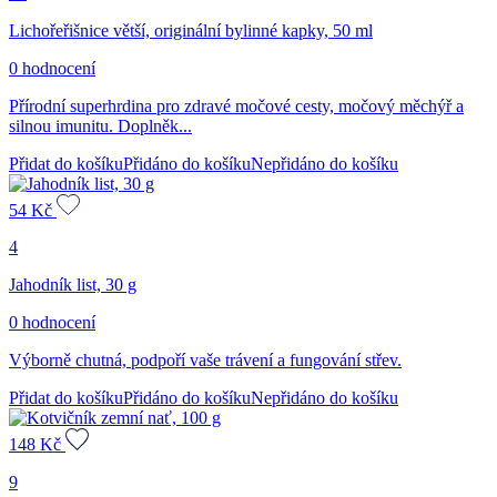
Lichořeřišnice větší, originální bylinné kapky, 50 ml
0 hodnocení
Přírodní superhrdina pro zdravé močové cesty, močový měchýř a
silnou imunitu. Doplněk...
Přidat do košíku
Přidáno do košíku
Nepřidáno do košíku
54
Kč
4
Jahodník list, 30 g
0 hodnocení
Výborně chutná, podpoří vaše trávení a fungování střev.
Přidat do košíku
Přidáno do košíku
Nepřidáno do košíku
148
Kč
9