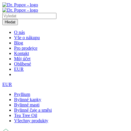
Hledat
O nás
Vše o nákupu
Blog
Pro prodejce
Kontakt
Můj účet
Oblíbené
EUR
EUR
Psyllium
Bylinné kapky
Bylinné masti
Bylinné čaje a směsi
Tea Tree Oil
Všechny produkty