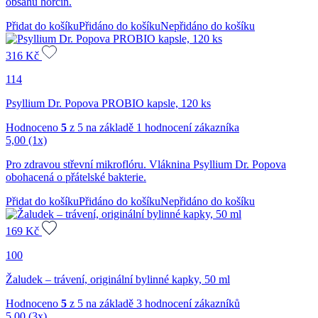
obsahu hořčin.
Přidat do košíku
Přidáno do košíku
Nepřidáno do košíku
316
Kč
114
Psyllium Dr. Popova PROBIO kapsle, 120 ks
Hodnoceno
5
z 5 na základě
1
hodnocení zákazníka
5,00
(1x)
Pro zdravou střevní mikroflóru. Vláknina Psyllium Dr. Popova
obohacená o přátelské bakterie.
Přidat do košíku
Přidáno do košíku
Nepřidáno do košíku
169
Kč
100
Žaludek – trávení, originální bylinné kapky, 50 ml
Hodnoceno
5
z 5 na základě
3
hodnocení zákazníků
5,00
(3x)