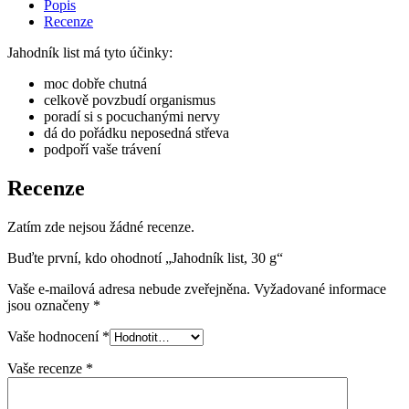
Popis
Recenze
Jahodník list má tyto účinky:
moc dobře chutná
celkově povzbudí organismus
poradí si s pocuchanými nervy
dá do pořádku neposedná střeva
podpoří vaše trávení
Recenze
Zatím zde nejsou žádné recenze.
Buďte první, kdo ohodnotí „Jahodník list, 30 g“
Vaše e-mailová adresa nebude zveřejněna.
Vyžadované informace
jsou označeny
*
Vaše hodnocení
*
Vaše recenze
*