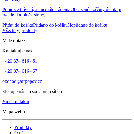
Pomozte trávení, ať nemáte trápení. Obsažené hořčiny účinkují
rychle. Doplněk stravy
Přidat do košíku
Přidáno do košíku
Nepřidáno do košíku
Všechny produkty
Máte dotaz?
Kontaktujte nás.
+420 374 616 461
+420 374 616 467
obchod@drpopov.cz
Sledujte nás na sociálních sítích
Více kontaktů
Mapa webu
Produkty
O nás