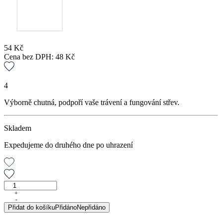
54
Kč
Cena bez DPH:
48
Kč
4
Výborně chutná, podpoří vaše trávení a fungování střev.
Skladem
Expedujeme do druhého dne po uhrazení
Jahodník
list,
+
-
30
Přidat do košíku
Přidáno
Nepřidáno
g
množství