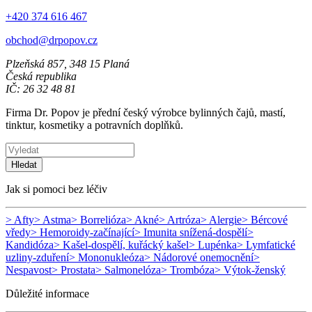
+420 374 616 467
obchod@drpopov.cz
Plzeňská 857, 348 15 Planá
Česká republika
IČ: 26 32 48 81
Firma Dr. Popov je přední český výrobce bylinných čajů, mastí,
tinktur, kosmetiky a potravních doplňků.
Hledat
Jak si pomoci bez léčiv
> Afty
> Astma
> Borrelióza
> Akné
> Artróza
> Alergie
> Bércové
vředy
> Hemoroidy-začínající
> Imunita snížená-dospělí
>
Kandidóza
> Kašel-dospělí, kuřácký kašel
> Lupénka
> Lymfatické
uzliny-zduření
> Mononukleóza
> Nádorové onemocnění
>
Nespavost
> Prostata
> Salmonelóza
> Trombóza
> Výtok-ženský
Důležité informace