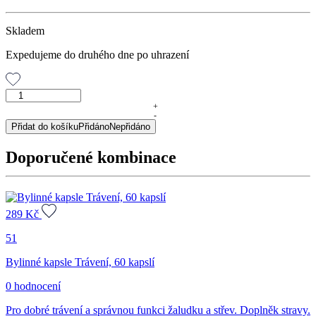
Skladem
Expedujeme do druhého dne po uhrazení
Jahodník
list,
+
-
30
Přidat do košíku
Přidáno
Nepřidáno
g
množství
Doporučené kombinace
289
Kč
51
Bylinné kapsle Trávení, 60 kapslí
0 hodnocení
Pro dobré trávení a správnou funkci žaludku a střev. Doplněk stravy.