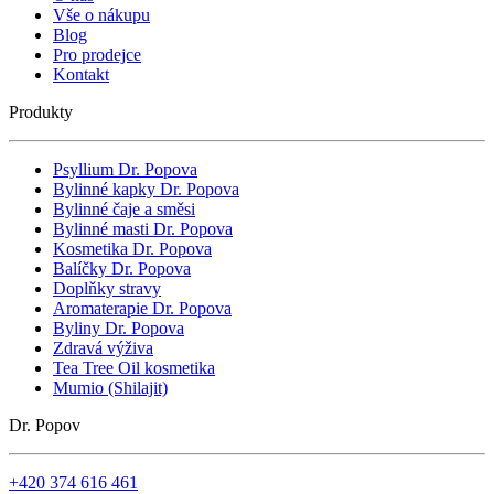
Vše o nákupu
Blog
Pro prodejce
Kontakt
Produkty
Psyllium Dr. Popova
Bylinné kapky Dr. Popova
Bylinné čaje a směsi
Bylinné masti Dr. Popova
Kosmetika Dr. Popova
Balíčky Dr. Popova
Doplňky stravy
Aromaterapie Dr. Popova
Byliny Dr. Popova
Zdravá výživa
Tea Tree Oil kosmetika
Mumio (Shilajit)
Dr. Popov
+420 374 616 461