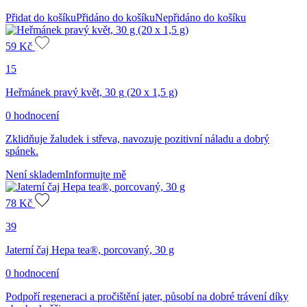
Přidat do košíku
Přidáno do košíku
Nepřidáno do košíku
59
Kč
15
Heřmánek pravý květ, 30 g (20 x 1,5 g)
0 hodnocení
Zklidňuje žaludek i střeva, navozuje pozitivní náladu a dobrý
spánek.
Není skladem
Informujte mě
78
Kč
39
Jaterní čaj Hepa tea®, porcovaný, 30 g
0 hodnocení
Podpoří regeneraci a pročištění jater, působí na dobré trávení díky