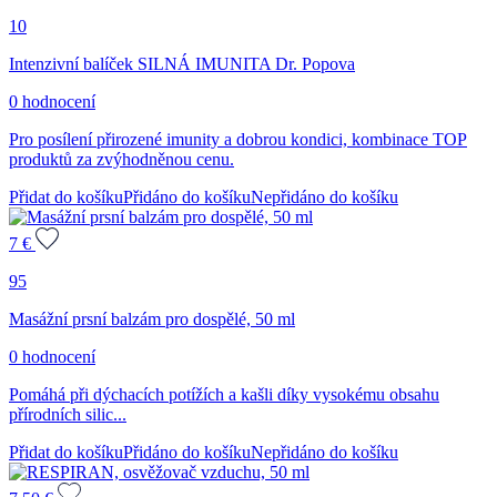
10
Intenzivní balíček SILNÁ IMUNITA Dr. Popova
0 hodnocení
Pro posílení přirozené imunity a dobrou kondici, kombinace TOP
produktů za zvýhodněnou cenu.
Přidat do košíku
Přidáno do košíku
Nepřidáno do košíku
7
€
95
Masážní prsní balzám pro dospělé, 50 ml
0 hodnocení
Pomáhá při dýchacích potížích a kašli díky vysokému obsahu
přírodních silic...
Přidat do košíku
Přidáno do košíku
Nepřidáno do košíku