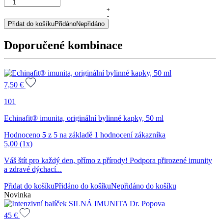
GREPAVIT®
–
+
-
grep
Přidat do košíku
Přidáno
Nepřidáno
extrakt
z
Doporučené kombinace
jader,
50
ml
množství
7,50
€
101
Echinafit® imunita, originální bylinné kapky, 50 ml
Hodnoceno
5
z 5 na základě
1
hodnocení zákazníka
5,00
(1x)
Váš štít pro každý den, přímo z přírody! Podpora přirozené imunity
a zdravé dýchací...
Přidat do košíku
Přidáno do košíku
Nepřidáno do košíku
Novinka
45
€