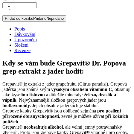
GREPAVIT®
–
+
-
grep
Přidat do košíku
Přidáno
Nepřidáno
extrakt
z
Popis
jader,
Dávkování
50
Upozornění
ml
Složení
množství
Recenze
Kdy se vám bude Grepavit® Dr. Popova –
grep extrakt z jader hodit:
Grepavit® je extrakt z jader grapefruitu (Citrus paradisi). Grepová
jadérka jsou známá svým
vysokým obsahem vitamínu C
, obsahují
také
kyselinu listovou
a důležité minerály:
železo, draslík a
vápník
. Nejvýznamnější složkou grepových jader jsou
bioflavonoidy
. Jejich obsah v jadérkách je stabilní.
Grepové kapky Grepavit® jsou oblíbené zejména
pro posílení
přirozené obranyschopnosti
, zevně je můžete užívat
při kožních
potížích
.
Grepavit®
neobsahuje alkohol
, ale velmi jemný potravinářský
glycerín. Proto jsou grepové kapky Grepavit® vhodné i pro osoby,