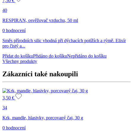
7,50
€
40
RESPIRAN, osvěžovač vzduchu, 50 ml
0 hodnocení
Směs přírodních silic vhodná při dýchacích potížích a rýmě. Elixír
pro čistý a...
Přidat do košíku
Přidáno do košíku
Nepřidáno do košíku
Všechny produkty
Zákazníci také nakoupili
3,50
€
34
Krk, mandle, hlasivky, porcovaný čaj, 30 g
0 hodnocení