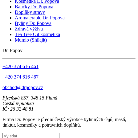
Kosmetika Dr. Popova
Balíčky Dr. Popova
Doplňky stravy
Aromaterapie Dr. Popova
Byliny Dr. Popova
Zdravá výživa
Tea Tree Oil kosmetika
Mumio (Shilajit)
Dr. Popov
+420 374 616 461
+420 374 616 467
obchod@drpopov.cz
Plzeňská 857, 348 15 Planá
Česká republika
IČ: 26 32 48 81
Firma Dr. Popov je přední český výrobce bylinných čajů, mastí,
tinktur, kosmetiky a potravních doplňků.