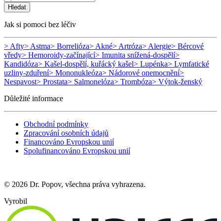
Hledat
Jak si pomoci bez léčiv
> Afty
> Astma
> Borrelióza
> Akné
> Artróza
> Alergie
> Bércové
vředy
> Hemoroidy-začínající
> Imunita snížená-dospělí
>
Kandidóza
> Kašel-dospělí, kuřácký kašel
> Lupénka
> Lymfatické
uzliny-zduření
> Mononukleóza
> Nádorové onemocnění
>
Nespavost
> Prostata
> Salmonelóza
> Trombóza
> Výtok-ženský
Důležité informace
Obchodní podmínky
Zpracování osobních údajů
Financováno Evropskou unií
Spolufinancováno Evropskou unií
© 2026 Dr. Popov, všechna práva vyhrazena.
Vyrobil