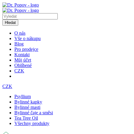
Hledat
O nás
Vše o nákupu
Blog
Pro prodejce
Kontakt
Můj účet
Oblíbené
CZK
CZK
Psyllium
Bylinné kapky
Bylinné masti
Bylinné čaje a směsi
Tea Tree Oil
Všechny produkty