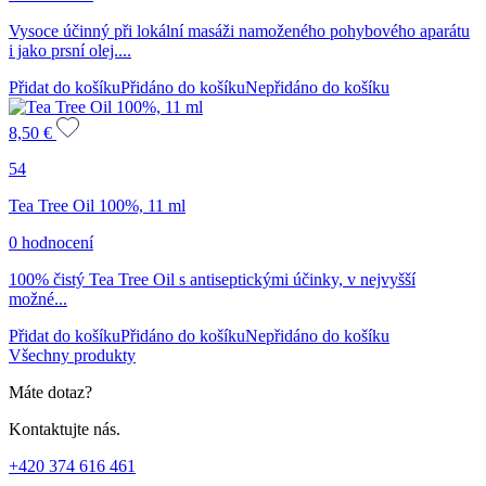
Vysoce účinný při lokální masáži namoženého pohybového aparátu
i jako prsní olej....
Přidat do košíku
Přidáno do košíku
Nepřidáno do košíku
8,50
€
54
Tea Tree Oil 100%, 11 ml
0 hodnocení
100% čistý Tea Tree Oil s antiseptickými účinky, v nejvyšší
možné...
Přidat do košíku
Přidáno do košíku
Nepřidáno do košíku
Všechny produkty
Máte dotaz?
Kontaktujte nás.
+420 374 616 461