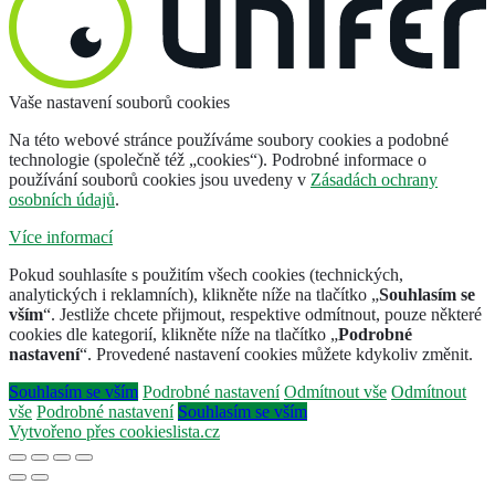
Vaše nastavení souborů cookies
Na této webové stránce používáme soubory cookies a podobné
technologie (společně též „cookies“). Podrobné informace o
používání souborů cookies jsou uvedeny v
Zásadách ochrany
osobních údajů
.
Více informací
Pokud souhlasíte s použitím všech cookies (technických,
analytických i reklamních), klikněte níže na tlačítko „
Souhlasím se
vším
“. Jestliže chcete přijmout, respektive odmítnout, pouze některé
cookies dle kategorií, klikněte níže na tlačítko „
Podrobné
nastavení
“. Provedené nastavení cookies můžete kdykoliv změnit.
Souhlasím se vším
Podrobné nastavení
Odmítnout vše
Odmítnout
vše
Podrobné nastavení
Souhlasím se vším
Vytvořeno přes cookieslista.cz