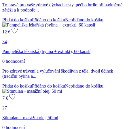
To pravé pro vaše zdravé dýchací cesty, péči o hrdlo při nadměrné
zátěži a k podpoře...
Přidat do košíku
Přidáno do košíku
Nepřidáno do košíku
12
€
34
Pampeliška lékařská (bylina + extrakt), 60 kapslí
0 hodnocení
Pro zdravé trávení a vylučování škodlivin z těla, dvojí účinek
(tradiční bylina a...
Přidat do košíku
Přidáno do košíku
Nepřidáno do košíku
7
€
27
Stimulan – masážní olej, 50 ml
0 hodnocení