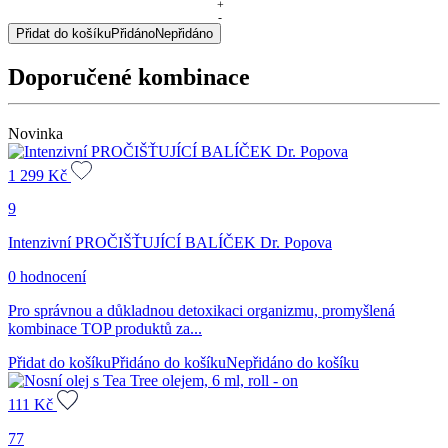
balíček
+
-
SILNÁ
Přidat do košíku
Přidáno
Nepřidáno
IMUNITA
Dr.
Doporučené kombinace
Popova
množství
Novinka
1 299
Kč
9
Intenzivní PROČIŠŤUJÍCÍ BALÍČEK Dr. Popova
0 hodnocení
Pro správnou a důkladnou detoxikaci organizmu, promyšlená
kombinace TOP produktů za...
Přidat do košíku
Přidáno do košíku
Nepřidáno do košíku
111
Kč
77