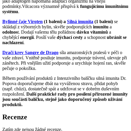
jako adaptogen napomáhá adaptaci organizmu na vnější
podmínky.Vilcacora významně přispívá k
fungujícímu imunitnímu
systému
.
Bylinné čaje Viroten
(1 balení) a
Silná imunita
(1 balení)
se
skládají z výborných bylin, skvěle podporujících
imunitu
a
odolnos
t. Dodají vašemu tělu pořádnou
dávku vitamínů
a
chybějící
energii
. Posílí vaše
dýchací cesty
a schopnost
ubránit se
nachlazení
.
Dračí krev Sangre de Drago
síla amazonských pralesů v péči o
vaše zdraví. Vnitřně posiluje imunitu, podporuje trávení, ulevuje při
zánětech. Při vnějším užití podporuje a urychluje hojení ran, skvěle
pečuje o pokožku.
Během používání produktů z Intenzivního balíčku silná imunita Dr.
Popova doporučujeme dbát na vyváženou stravu, přidat pohyb
(např. chůzi), dostatečně spát a udržovat se v dobrém duševním
rozpoložení.
Další p
raktické rady pro posílení přirozené imunity
jsou součástí balíčku, stejně jako doporučený způsob užívání
produktů.
Recenze
Zatím zde nejsou žádné recenze.