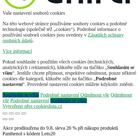
Vaše nastavení souborů cookies
Na této webové stránce používáme soubory cookies a podobné
technologie (společně též „cookies“). Podrobné informace o
používání souborů cookies jsou uvedeny v
Zásadách ochrany
osobních údajů
.
Více informací
Pokud souhlasíte s použitím všech cookies (technických,
analytických i reklamních), klikněte níže na tlačítko „
Souhlasím se
vším
“. Jestliže chcete přijmout, respektive odmítnout, pouze některé
cookies dle kategorií, klikněte níže na tlačítko „
Podrobné
nastavení
“. Provedené nastavení cookies můžete kdykoliv změnit.
Souhlasím se vším
Podrobné nastavení
Odmítnout vše
Odmítnout
vše
Podrobné nastavení
Souhlasím se vším
Vytvořeno přes cookieslista.cz
Akce prodloužena do 9.8. sleva 20 % při nákupu produktů
Panthenol s kódem Leto20