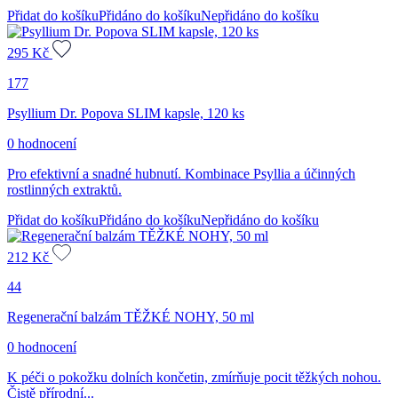
Přidat do košíku
Přidáno do košíku
Nepřidáno do košíku
295
Kč
177
Psyllium Dr. Popova SLIM kapsle, 120 ks
0 hodnocení
Pro efektivní a snadné hubnutí. Kombinace Psyllia a účinných
rostlinných extraktů.
Přidat do košíku
Přidáno do košíku
Nepřidáno do košíku
212
Kč
44
Regenerační balzám TĚŽKÉ NOHY, 50 ml
0 hodnocení
K péči o pokožku dolních končetin, zmírňuje pocit těžkých nohou.
Čistě přírodní...