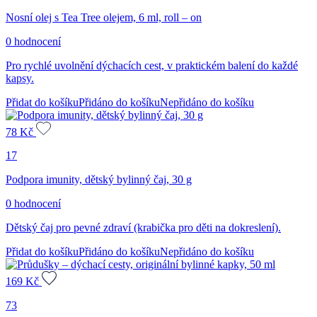
Nosní olej s Tea Tree olejem, 6 ml, roll – on
0 hodnocení
Pro rychlé uvolnění dýchacích cest, v praktickém balení do každé
kapsy.
Přidat do košíku
Přidáno do košíku
Nepřidáno do košíku
78
Kč
17
Podpora imunity, dětský bylinný čaj, 30 g
0 hodnocení
Dětský čaj pro pevné zdraví (krabička pro děti na dokreslení).
Přidat do košíku
Přidáno do košíku
Nepřidáno do košíku
169
Kč
73