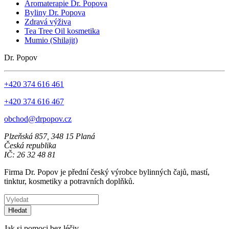
Aromaterapie Dr. Popova
Byliny Dr. Popova
Zdravá výživa
Tea Tree Oil kosmetika
Mumio (Shilajit)
Dr. Popov
+420 374 616 461
+420 374 616 467
obchod@drpopov.cz
Plzeňská 857, 348 15 Planá
Česká republika
IČ: 26 32 48 81
Firma Dr. Popov je přední český výrobce bylinných čajů, mastí,
tinktur, kosmetiky a potravních doplňků.
Hledat
Jak si pomoci bez léčiv