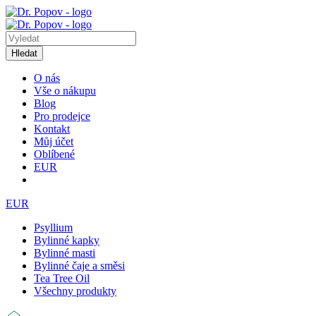
Hledat
O nás
Vše o nákupu
Blog
Pro prodejce
Kontakt
Můj účet
Oblíbené
EUR
EUR
Psyllium
Bylinné kapky
Bylinné masti
Bylinné čaje a směsi
Tea Tree Oil
Všechny produkty