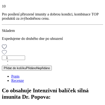
10
Pro posílení přirozené imunity a dobrou kondici, kombinace TOP
produktů za zvýhodněnou cenu.
Skladem
Expedujeme do druhého dne po uhrazení
Intenzivní
balíček
+
-
SILNÁ
Přidat do košíku
Přidáno
Nepřidáno
IMUNITA
Dr.
Popis
Popova
Recenze
množství
Co obsahuje Intenzivní balíček silná
imunita Dr. Popova: