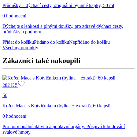
Průdušky – dýchací cesty, originální bylinné kapky, 50 ml
0 hodnocení
Dýchejte s lehkostí a plnými doušky, pro zdravé dýchací cesty,
průdušky a podporu...
Přidat do košíku
Přidáno do košíku
Nepřidáno do košíku
Všechny produkty
Zákazníci také nakoupili
282
Kč
56
Kořen Maca s Kotvičníkem (bylina + extrakt), 60 kapslí
0 hodnocení
Pro hormonální aktivitu a pohlavní orgány. Přispívá k budování
svalové hmoty.