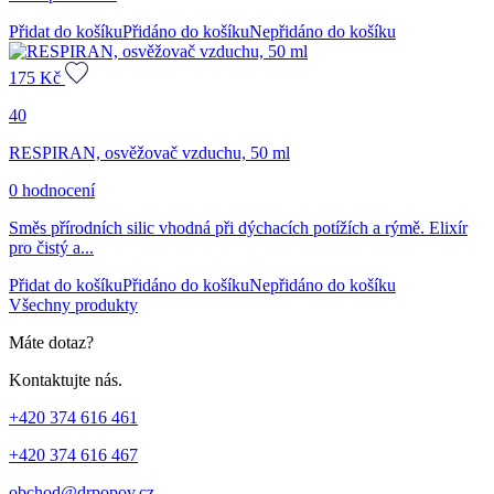
Přidat do košíku
Přidáno do košíku
Nepřidáno do košíku
175
Kč
40
RESPIRAN, osvěžovač vzduchu, 50 ml
0 hodnocení
Směs přírodních silic vhodná při dýchacích potížích a rýmě. Elixír
pro čistý a...
Přidat do košíku
Přidáno do košíku
Nepřidáno do košíku
Všechny produkty
Máte dotaz?
Kontaktujte nás.
+420 374 616 461
+420 374 616 467
obchod@drpopov.cz