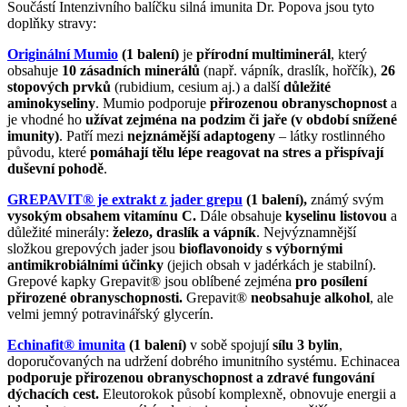
Součástí Intenzivního balíčku silná imunita Dr. Popova jsou tyto
doplňky stravy:
Originální Mumio
(1 balení)
je
přírodní multiminerál
, který
obsahuje
10 zásadních minerálů
(např. vápník, draslík, hořčík),
26
stopových prvků
(rubidium, cesium aj.) a další
důležité
aminokyseliny
. Mumio podporuje
přirozenou obranyschopnost
a
je vhodné ho
užívat zejména na podzim či jaře (v období snížené
imunity)
. Patří mezi
nejznámější adaptogeny
– látky rostlinného
původu, které
pomáhají tělu lépe reagovat na stres a přispívají
duševní pohodě
.
GREPAVIT® je extrakt z jader grepu
(1 balení),
známý svým
vysokým obsahem vitamínu C.
Dále obsahuje
kyselinu listovou
a
důležité minerály:
železo, draslík a vápník
. Nejvýznamnější
složkou grepových jader jsou
bioflavonoidy s výbornými
antimikrobiálními účinky
(jejich obsah v jadérkách je stabilní).
Grepové kapky Grepavit® jsou oblíbené zejména
pro posílení
přirozené obranyschopnosti.
Grepavit®
neobsahuje alkohol
, ale
velmi jemný potravinářský glycerín.
Echinafit® imunita
(1 balení)
v sobě spojují
sílu 3 bylin
,
doporučovaných na udržení dobrého imunitního systému. Echinacea
podporuje přirozenou obranyschopnost a
zdravé fungování
dýchacích cest.
Eleutorokok působí komplexně, obnovuje energii a