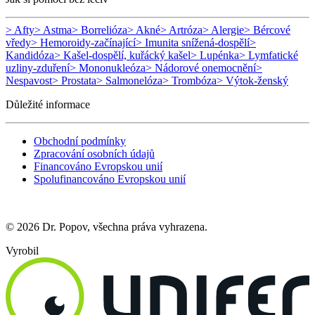
> Afty
> Astma
> Borrelióza
> Akné
> Artróza
> Alergie
> Bércové
vředy
> Hemoroidy-začínající
> Imunita snížená-dospělí
>
Kandidóza
> Kašel-dospělí, kuřácký kašel
> Lupénka
> Lymfatické
uzliny-zduření
> Mononukleóza
> Nádorové onemocnění
>
Nespavost
> Prostata
> Salmonelóza
> Trombóza
> Výtok-ženský
Důležité informace
Obchodní podmínky
Zpracování osobních údajů
Financováno Evropskou unií
Spolufinancováno Evropskou unií
© 2026 Dr. Popov, všechna práva vyhrazena.
Vyrobil