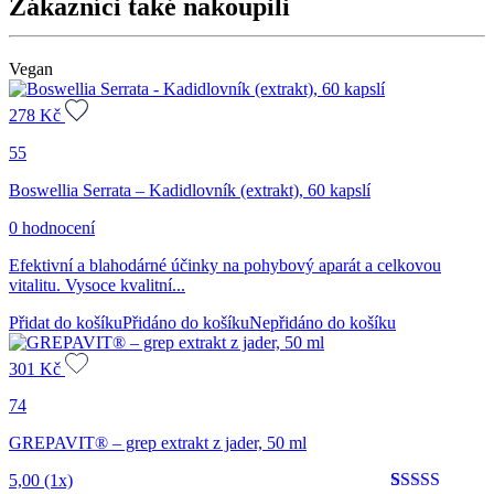
Zákazníci také nakoupili
Vegan
278
Kč
55
Boswellia Serrata – Kadidlovník (extrakt), 60 kapslí
0 hodnocení
Efektivní a blahodárné účinky na pohybový aparát a celkovou
vitalitu. Vysoce kvalitní...
Přidat do košíku
Přidáno do košíku
Nepřidáno do košíku
301
Kč
74
GREPAVIT® – grep extrakt z jader, 50 ml
5,00
(1x)