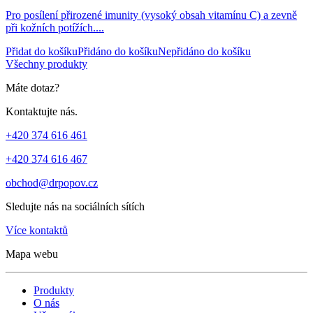
Hodnoceno
1
5
Pro posílení přirozené imunity (vysoký obsah vitamínu C) a zevně
z 5 na
při kožních potížích....
základě
hodnocení
Přidat do košíku
Přidáno do košíku
Nepřidáno do košíku
zákazníka
Všechny produkty
Máte dotaz?
Kontaktujte nás.
+420 374 616 461
+420 374 616 467
obchod@drpopov.cz
Sledujte nás na sociálních sítích
Více kontaktů
Mapa webu
Produkty
O nás