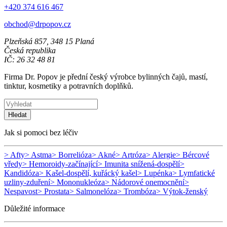
+420 374 616 467
obchod@drpopov.cz
Plzeňská 857, 348 15 Planá
Česká republika
IČ: 26 32 48 81
Firma Dr. Popov je přední český výrobce bylinných čajů, mastí,
tinktur, kosmetiky a potravních doplňků.
Hledat
Jak si pomoci bez léčiv
> Afty
> Astma
> Borrelióza
> Akné
> Artróza
> Alergie
> Bércové
vředy
> Hemoroidy-začínající
> Imunita snížená-dospělí
>
Kandidóza
> Kašel-dospělí, kuřácký kašel
> Lupénka
> Lymfatické
uzliny-zduření
> Mononukleóza
> Nádorové onemocnění
>
Nespavost
> Prostata
> Salmonelóza
> Trombóza
> Výtok-ženský
Důležité informace