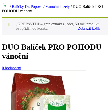
/
Balíčky Dr. Popova
/
Vánoční kazety
/
DUO Balíček PRO
POHODU vánoční
„GREPAVIT® – grep extrakt z jader, 50 ml“ produkt
byl přidán do košíku.
Zobrazit košík
DUO Balíček PRO POHODU
vánoční
0 hodnocení