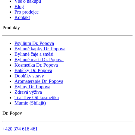
Vše o nákupu
Blog
Pro prodejce
Kontakt
Produkty
Psyllium Dr. Popova
Bylinné kapky Dr. Popova
Bylinné čaje a směsi
Bylinné masti Dr. Popova
Kosmetika Dr. Popova
Balíčky Dr. Popova
Doplňky stravy
Aromaterapie Dr. Popova
Byliny Dr. Popova
Zdravá výživa
Tea Tree Oil kosmetika
Mumio (Shilajit)
Dr. Popov
+420 374 616 461