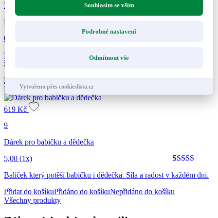
73
Souhlasím se vším
Balíček PRO NI a PRO NĚJ
Podrobné nastavení
0 hodnocení
Ideální kombinace pro páry, zažehnou vášeň a zintenzivní intimní
Odmítnout vše
život. Výhodná cena.
Přidat do košíku
Přidáno do košíku
Nepřidáno do košíku
Vytvořeno přes cookieslista.cz
Dárek
619
Kč
9
Dárek pro babičku a dědečka
5,00
(1x)
Hodnoceno
1
5
Balíček který potěší babičku i dědečka. Síla a radost v každém dni.
z 5 na
základě
Přidat do košíku
Přidáno do košíku
Nepřidáno do košíku
hodnocení
Všechny produkty
zákazníka