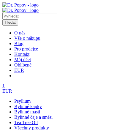
Hledat
O nás
Vše o nákupu
Blog
Pro prodejce
Kontakt
Můj účet
Oblíbené
EUR
1
EUR
Psyllium
Bylinné kapky
Bylinné masti
Bylinné čaje a směsi
Tea Tree Oil
Všechny produkty