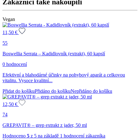
Zákazníci také nakoupili
Vegan
11,50
€
55
Boswellia Serrata – Kadidlovník (extrakt), 60 kapslí
0 hodnocení
Efektivní a blahodárné účinky na pohybový aparát a celkovou
vitalitu. Vysoce kvalitní...
Přidat do košíku
Přidáno do košíku
Nepřidáno do košíku
12,50
€
74
GREPAVIT® – grep extrakt z jader, 50 ml
Hodnoceno
5
z 5 na základě
1
hodnocení zákazníka