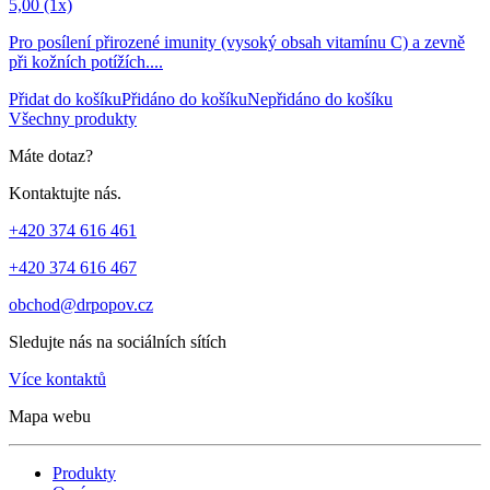
5,00
(1x)
Pro posílení přirozené imunity (vysoký obsah vitamínu C) a zevně
při kožních potížích....
Přidat do košíku
Přidáno do košíku
Nepřidáno do košíku
Všechny produkty
Máte dotaz?
Kontaktujte nás.
+420 374 616 461
+420 374 616 467
obchod@drpopov.cz
Sledujte nás na sociálních sítích
Více kontaktů
Mapa webu
Produkty