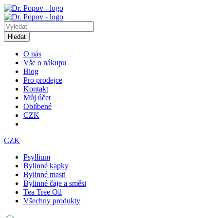
Hledat
O nás
Vše o nákupu
Blog
Pro prodejce
Kontakt
Můj účet
Oblíbené
CZK
CZK
Psyllium
Bylinné kapky
Bylinné masti
Bylinné čaje a směsi
Tea Tree Oil
Všechny produkty