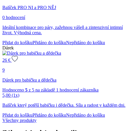
Balíček PRO NI a PRO NĚJ
0 hodnocení
Ideální kombinace pro páry, zažehnou vášeň a zintenzivní intimní
život. Výhodná cena.
Přidat do košíku
Přidáno do košíku
Nepřidáno do košíku
Dárek
26
€
9
Dárek pro babičku a dědečka
Hodnoceno
5
z 5 na základě
1
hodnocení zákazníka
5,00
(1x)
Balíček který potěší babičku i dědečka. Síla a radost v každém dni.
Přidat do košíku
Přidáno do košíku
Nepřidáno do košíku
Všechny produkty