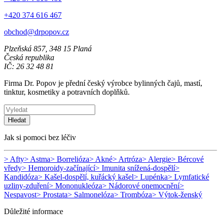
+420 374 616 467
obchod@drpopov.cz
Plzeňská 857, 348 15 Planá
Česká republika
IČ: 26 32 48 81
Firma Dr. Popov je přední český výrobce bylinných čajů, mastí,
tinktur, kosmetiky a potravních doplňků.
Hledat
Jak si pomoci bez léčiv
> Afty
> Astma
> Borrelióza
> Akné
> Artróza
> Alergie
> Bércové
vředy
> Hemoroidy-začínající
> Imunita snížená-dospělí
>
Kandidóza
> Kašel-dospělí, kuřácký kašel
> Lupénka
> Lymfatické
uzliny-zduření
> Mononukleóza
> Nádorové onemocnění
>
Nespavost
> Prostata
> Salmonelóza
> Trombóza
> Výtok-ženský
Důležité informace