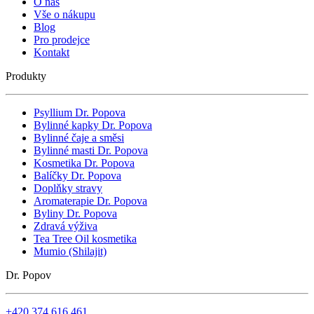
O nás
Vše o nákupu
Blog
Pro prodejce
Kontakt
Produkty
Psyllium Dr. Popova
Bylinné kapky Dr. Popova
Bylinné čaje a směsi
Bylinné masti Dr. Popova
Kosmetika Dr. Popova
Balíčky Dr. Popova
Doplňky stravy
Aromaterapie Dr. Popova
Byliny Dr. Popova
Zdravá výživa
Tea Tree Oil kosmetika
Mumio (Shilajit)
Dr. Popov
+420 374 616 461