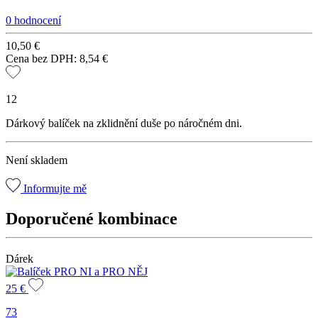
0 hodnocení
10,50
€
Cena bez DPH:
8,54
€
12
Dárkový balíček na zklidnění duše po náročném dni.
Není skladem
Informujte mě
Doporučené kombinace
Dárek
25
€
73