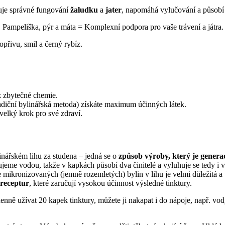
žuje správné fungování
žaludku
a
jater
, napomáhá vylučování a působí 
v. Pampeliška, pýr a máta = Komplexní podpora pro vaše trávení a játra.
opřivu, smil a černý rybíz.
z zbytečné chemie.
radiční bylinářská metoda) získáte maximum účinných látek.
velký krok pro své zdraví.
nářském lihu za studena – jedná se o
způsob výroby, který je genera
jeme vodou, takže v kapkách působí dva činitelé a vyluhuje se tedy i 
 mikronizovaných (jemně rozemletých) bylin v lihu je velmi důležitá a
 receptur
, které zaručují vysokou účinnost výsledné tinktury.
nně užívat 20 kapek tinktury, můžete ji nakapat i do nápoje, např. vo