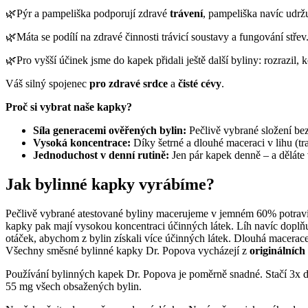
🌿Pýr a pampeliška podporují zdravé
trávení
, pampeliška navíc udr
🌿Máta se podílí na zdravé činnosti trávicí soustavy a fungování stře
🌿Pro vyšší účinek jsme do kapek přidali ještě další byliny: rozrazil, k
Váš silný spojenec
pro zdravé srdce
a
čisté cévy
.
Proč si vybrat naše kapky?
Síla generacemi ověřených bylin:
Pečlivě vybrané složení be
Vysoká koncentrace:
Díky šetrné a dlouhé maceraci v lihu (t
Jednoduchost v denní rutině:
Jen pár kapek denně – a děláte 
Jak bylinné kapky vyrábíme?
Pečlivě vybrané atestované byliny macerujeme v jemném 60% potravi
kapky pak mají vysokou koncentraci účinných látek. Líh navíc doplňu
otáček, abychom z bylin získali více účinných látek. Dlouhá macerace
Všechny směsné bylinné kapky Dr. Popova vycházejí z
originálních
Používání bylinných kapek Dr. Popova je poměrně snadné. Stačí 3x de
55 mg všech obsažených bylin.