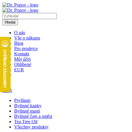
Hledat
O nás
Vše o nákupu
Blog
Pro prodejce
Kontakt
Můj účet
Oblíbené
EUR
1
EUR
Psyllium
Bylinné kapky
Bylinné masti
Bylinné čaje a směsi
Tea Tree Oil
Všechny produkty