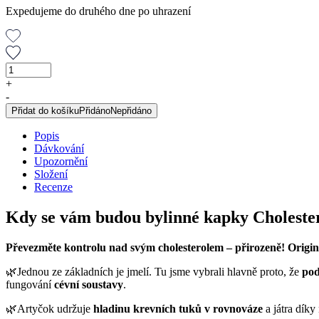
Expedujeme do druhého dne po uhrazení
Cholesterol,
originální
+
bylinné
-
kapky,
Přidat do košíku
Přidáno
Nepřidáno
100
ml
Popis
množství
Dávkování
Upozornění
Složení
Recenze
Kdy se vám budou bylinné kapky Cholester
Převezměte kontrolu nad svým cholesterolem – přirozeně! Origin
🌿Jednou ze základních je jmelí. Tu jsme vybrali hlavně proto, že
pod
fungování
cévní soustavy
.
🌿Artyčok udržuje
hladinu krevních tuků v rovnováze
a játra díky