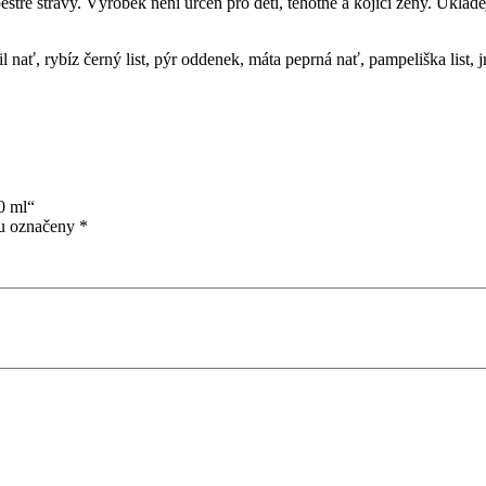
tré stravy. Výrobek není určen pro děti, těhotné a kojící ženy. Uklád
l nať, rybíz černý list, pýr oddenek, máta peprná nať, pampeliška list, jm
0 ml“
ou označeny
*