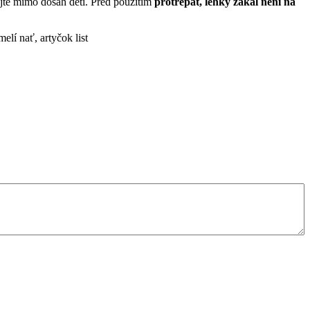
ejte mimo dosah dětí. Před použitím
protřepat, lehký zákal není na
elí nať, artyčok list