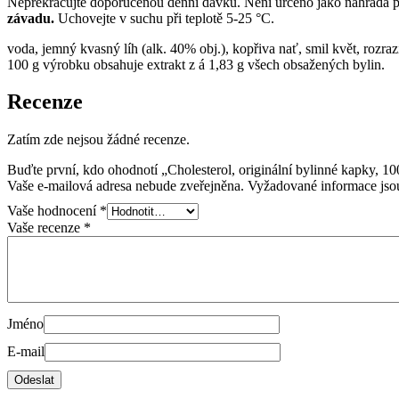
Nepřekračujte doporučenou denní dávku. Není určeno jako náhrada pes
závadu.
Uchovejte v suchu při teplotě 5-25 °C.
voda, jemný kvasný líh (alk. 40% obj.), kopřiva nať, smil květ, rozrazi
100 g výrobku obsahuje extrakt z á 1,83 g všech obsažených bylin.
Recenze
Zatím zde nejsou žádné recenze.
Buďte první, kdo ohodnotí „Cholesterol, originální bylinné kapky, 10
Vaše e-mailová adresa nebude zveřejněna.
Vyžadované informace js
Vaše hodnocení
*
Vaše recenze
*
Jméno
E-mail