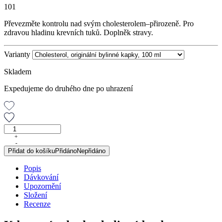
101
Převezměte kontrolu nad svým cholesterolem–přirozeně. Pro
zdravou hladinu krevních tuků. Doplněk stravy.
Varianty
Skladem
Expedujeme do druhého dne po uhrazení
Cholesterol,
originální
+
-
bylinné
Přidat do košíku
Přidáno
Nepřidáno
kapky,
100
Popis
ml
Dávkování
množství
Upozornění
Složení
Recenze