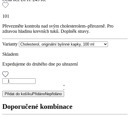
101
Převezměte kontrolu nad svým cholesterolem–přirozeně. Pro
zdravou hladinu krevních tuků. Doplněk stravy.
Varianty
Skladem
Expedujeme do druhého dne po uhrazení
Cholesterol,
originální
+
-
bylinné
Přidat do košíku
Přidáno
Nepřidáno
kapky,
100
Doporučené kombinace
ml
množství