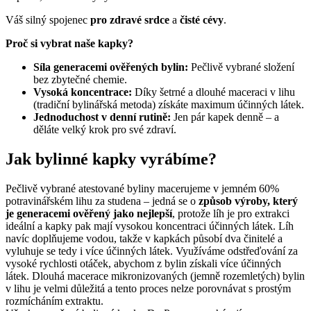
Váš silný spojenec
pro zdravé srdce
a
čisté cévy
.
Proč si vybrat naše kapky?
Síla generacemi ověřených bylin:
Pečlivě vybrané složení
bez zbytečné chemie.
Vysoká koncentrace:
Díky šetrné a dlouhé maceraci v lihu
(tradiční bylinářská metoda) získáte maximum účinných látek.
Jednoduchost v denní rutině:
Jen pár kapek denně – a
děláte velký krok pro své zdraví.
Jak bylinné kapky vyrábíme?
Pečlivě vybrané atestované byliny macerujeme v jemném 60%
potravinářském lihu za studena – jedná se o
způsob výroby, který
je generacemi ověřený jako nejlepší
, protože líh je pro extrakci
ideální a kapky pak mají vysokou koncentraci účinných látek. Líh
navíc doplňujeme vodou, takže v kapkách působí dva činitelé a
vyluhuje se tedy i více účinných látek. Využíváme odstřeďování za
vysoké rychlosti otáček, abychom z bylin získali více účinných
látek. Dlouhá macerace mikronizovaných (jemně rozemletých) bylin
v lihu je velmi důležitá a tento proces nelze porovnávat s prostým
rozmícháním extraktu.