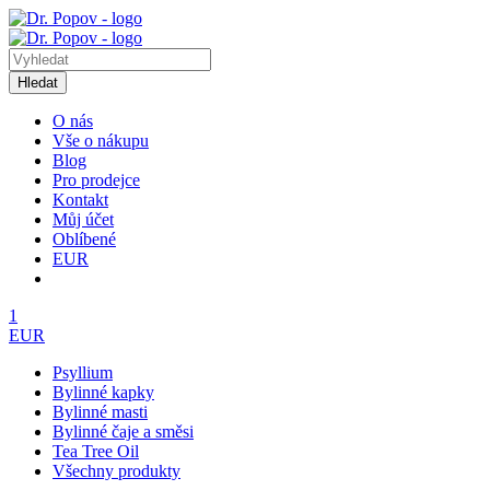
Hledat
O nás
Vše o nákupu
Blog
Pro prodejce
Kontakt
Můj účet
Oblíbené
EUR
1
EUR
Psyllium
Bylinné kapky
Bylinné masti
Bylinné čaje a směsi
Tea Tree Oil
Všechny produkty