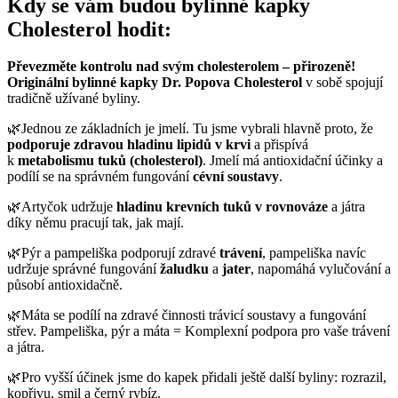
Kdy se vám budou bylinné kapky
Cholesterol hodit:
Převezměte kontrolu nad svým cholesterolem – přirozeně!
Originální bylinné kapky Dr. Popova Cholesterol
v sobě spojují
tradičně užívané byliny.
🌿Jednou ze základních je jmelí. Tu jsme vybrali hlavně proto, že
podporuje zdravou hladinu lipidů v krvi
a přispívá
k
metabolismu tuků (cholesterol)
. Jmelí má antioxidační účinky a
podílí se na správném fungování
cévní soustavy
.
🌿Artyčok udržuje
hladinu krevních tuků v rovnováze
a játra
díky němu pracují tak, jak mají.
🌿Pýr a pampeliška podporují zdravé
trávení
, pampeliška navíc
udržuje správné fungování
žaludku
a
jater
, napomáhá vylučování a
působí antioxidačně.
🌿Máta se podílí na zdravé činnosti trávicí soustavy a fungování
střev. Pampeliška, pýr a máta = Komplexní podpora pro vaše trávení
a játra.
🌿Pro vyšší účinek jsme do kapek přidali ještě další byliny: rozrazil,
kopřivu, smil a černý rybíz.