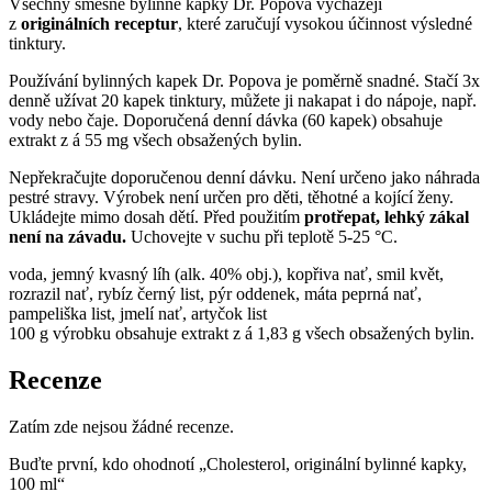
Všechny směsné bylinné kapky Dr. Popova vycházejí
z
originálních receptur
, které zaručují vysokou účinnost výsledné
tinktury.
Používání bylinných kapek Dr. Popova je poměrně snadné. Stačí 3x
denně užívat 20 kapek tinktury, můžete ji nakapat i do nápoje, např.
vody nebo čaje. Doporučená denní dávka (60 kapek) obsahuje
extrakt z á 55 mg všech obsažených bylin.
Nepřekračujte doporučenou denní dávku. Není určeno jako náhrada
pestré stravy. Výrobek není určen pro děti, těhotné a kojící ženy.
Ukládejte mimo dosah dětí. Před použitím
protřepat, lehký zákal
není na závadu.
Uchovejte v suchu při teplotě 5-25 °C.
voda, jemný kvasný líh (alk. 40% obj.), kopřiva nať, smil květ,
rozrazil nať, rybíz černý list, pýr oddenek, máta peprná nať,
pampeliška list, jmelí nať, artyčok list
100 g výrobku obsahuje extrakt z á 1,83 g všech obsažených bylin.
Recenze
Zatím zde nejsou žádné recenze.
Buďte první, kdo ohodnotí „Cholesterol, originální bylinné kapky,
100 ml“