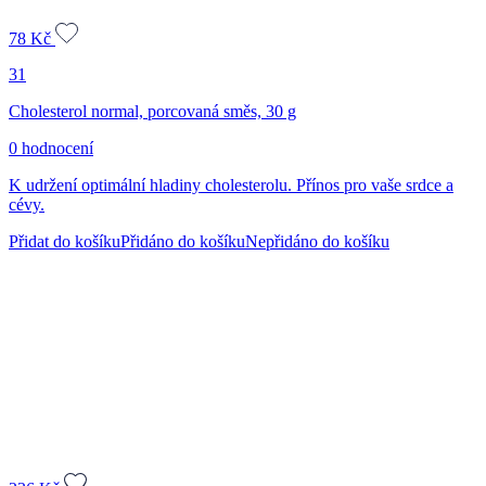
78
Kč
31
Cholesterol normal, porcovaná směs, 30 g
0 hodnocení
K udržení optimální hladiny cholesterolu. Přínos pro vaše srdce a
cévy.
Přidat do košíku
Přidáno do košíku
Nepřidáno do košíku