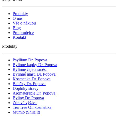
Produkty
O nás
Vše o nákupu
Blog
Pro prodejce
Kontakt
Produkty
Psyllium Dr. Popova
Bylinné kapky Dr. Popova
Bylinné čaje a směsi
Bylinné masti Dr. Popova
Kosmetika Dr. Popova
Balíčky Dr. Popova
Doplňky stravy
Aromaterapie Dr. Popova
Byliny Dr. Popova
Zdravá výživa
Tea Tree Oil kosmetika
Mumio (Shilajit)