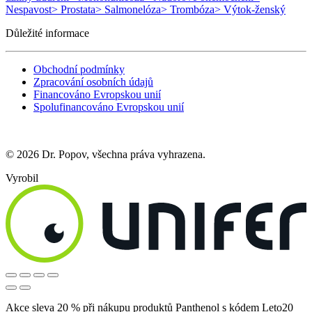
Nespavost
> Prostata
> Salmonelóza
> Trombóza
> Výtok-ženský
Důležité informace
Obchodní podmínky
Zpracování osobních údajů
Financováno Evropskou unií
Spolufinancováno Evropskou unií
© 2026 Dr. Popov, všechna práva vyhrazena.
Vyrobil
Akce sleva 20 % při nákupu produktů Panthenol s kódem Leto20