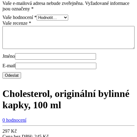
Vaše e-mailová adresa nebude zveřejněna.
Vyžadované informace
jsou označeny
*
Vaše hodnocení
*
Vaše recenze
*
Jméno
E-mail
Cholesterol, originální bylinné
kapky, 100 ml
0 hodnocení
297
Kč
Cena bez DPH:
245
Kč