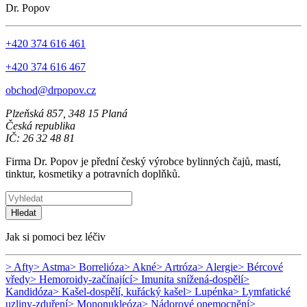
Dr. Popov
+420 374 616 461
+420 374 616 467
obchod@drpopov.cz
Plzeňská 857, 348 15 Planá
Česká republika
IČ: 26 32 48 81
Firma Dr. Popov je přední český výrobce bylinných čajů, mastí,
tinktur, kosmetiky a potravních doplňků.
Hledat
Jak si pomoci bez léčiv
> Afty
> Astma
> Borrelióza
> Akné
> Artróza
> Alergie
> Bércové
vředy
> Hemoroidy-začínající
> Imunita snížená-dospělí
>
Kandidóza
> Kašel-dospělí, kuřácký kašel
> Lupénka
> Lymfatické
uzliny-zduření
> Mononukleóza
> Nádorové onemocnění
>