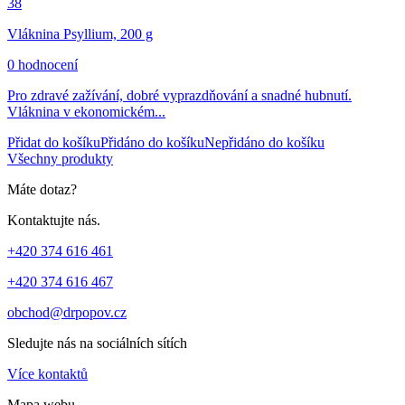
38
Vláknina Psyllium, 200 g
0 hodnocení
Pro zdravé zažívání, dobré vyprazdňování a snadné hubnutí.
Vláknina v ekonomickém...
Přidat do košíku
Přidáno do košíku
Nepřidáno do košíku
Všechny produkty
Máte dotaz?
Kontaktujte nás.
+420 374 616 461
+420 374 616 467
obchod@drpopov.cz
Sledujte nás na sociálních sítích
Více kontaktů
Mapa webu