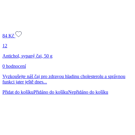
84
Kč
12
Antichol, sypaný čaj, 50 g
0 hodnocení
Vyzkoušejte náš čaj pro zdravou hladinu cholesterolu a správnou
funkci jater ještě dnes...
Přidat do košíku
Přidáno do košíku
Nepřidáno do košíku