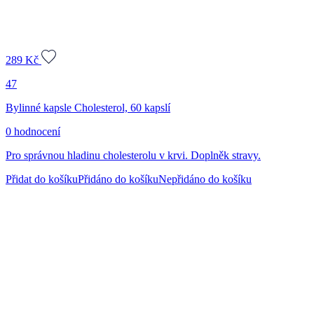
289
Kč
47
Bylinné kapsle Cholesterol, 60 kapslí
0 hodnocení
Pro správnou hladinu cholesterolu v krvi. Doplněk stravy.
Přidat do košíku
Přidáno do košíku
Nepřidáno do košíku