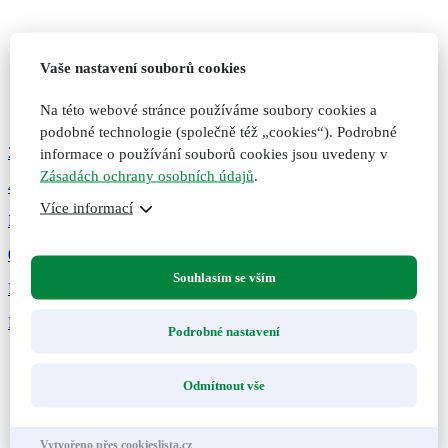
Vaše nastavení souborů cookies
Na této webové stránce používáme soubory cookies a
podobné technologie (společně též „cookies“). Podrobné
289
Kč
informace o používání souborů cookies jsou uvedeny v
Zásadách ochrany osobních údajů
.
47
Více informací
Bylinné kapsle Cholesterol, 60 kapslí
0 hodnocení
Souhlasím se vším
Pro správnou hladinu cholesterolu v krvi. Doplněk stravy.
Přidat do košíku
Přidáno do košíku
Nepřidáno do košíku
Podrobné nastavení
Odmítnout vše
Vytvořeno přes cookieslista.cz