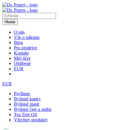
Hledat
O nás
Vše o nákupu
Blog
Pro prodejce
Kontakt
Můj účet
Oblíbené
EUR
EUR
Psyllium
Bylinné kapky
Bylinné masti
Bylinné čaje a směsi
Tea Tree Oil
Všechny produkty