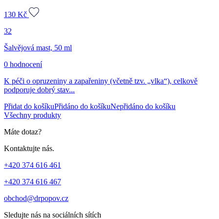
130
Kč
32
Šalvějová mast, 50 ml
0 hodnocení
K péči o opruzeniny a zapařeniny (včetně tzv. „vlka“), celkově
podporuje dobrý stav...
Přidat do košíku
Přidáno do košíku
Nepřidáno do košíku
Všechny produkty
Máte dotaz?
Kontaktujte nás.
+420 374 616 461
+420 374 616 467
obchod@drpopov.cz
Sledujte nás na sociálních sítích