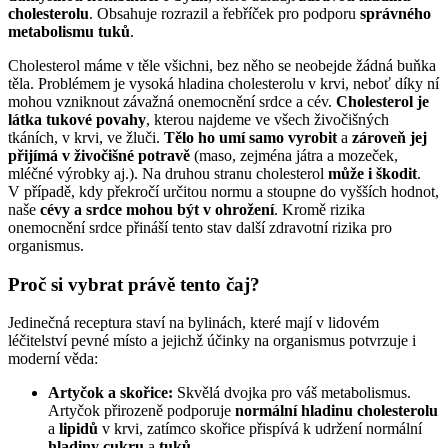
cholesterolu
. Obsahuje rozrazil a řebříček pro podporu
správného
metabolismu tuků
.
Cholesterol máme v těle všichni, bez něho se neobejde žádná buňka
těla. Problémem je vysoká hladina cholesterolu v krvi, neboť díky ní
mohou vzniknout závažná onemocnění srdce a cév.
Cholesterol je
látka tukové povahy
, kterou najdeme ve všech živočišných
tkáních, v krvi, ve žluči.
Tělo ho umí samo vyrobit
a
zároveň jej
přijímá v živočišné potravě
(maso, zejména játra a mozeček,
mléčné výrobky aj.). Na druhou stranu cholesterol
může i škodit
.
V případě, kdy překročí určitou normu a stoupne do vyšších hodnot,
naše
cévy a srdce mohou být v ohrožení
. Kromě rizika
onemocnění srdce přináší tento stav další zdravotní rizika pro
organismus.
Proč si vybrat právě tento čaj?
Jedinečná receptura staví na bylinách, které mají v lidovém
léčitelství pevné místo a jejichž účinky na organismus potvrzuje i
moderní věda:
Artyčok a skořice:
Skvělá dvojka pro váš metabolismus.
Artyčok přirozeně podporuje
normální hladinu cholesterolu
a
lipidů
v krvi, zatímco skořice přispívá k udržení normální
hladiny cukru
a
tuků
.