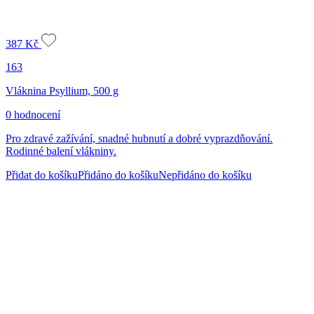
387
Kč
163
Vláknina Psyllium, 500 g
0 hodnocení
Pro zdravé zažívání, snadné hubnutí a dobré vyprazdňování.
Rodinné balení vlákniny.
Přidat do košíku
Přidáno do košíku
Nepřidáno do košíku