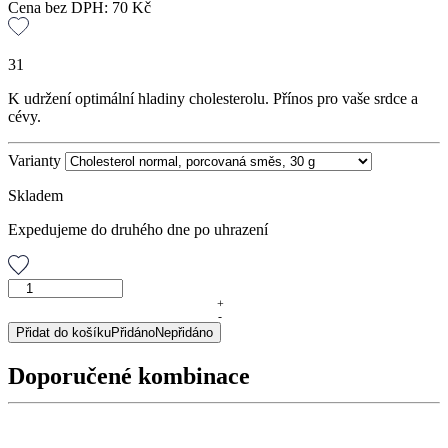
Cena bez DPH:
70
Kč
31
K udržení optimální hladiny cholesterolu. Přínos pro vaše srdce a
cévy.
Varianty
Skladem
Expedujeme do druhého dne po uhrazení
Cholesterol
normal,
+
-
porcovaná
Přidat do košíku
Přidáno
Nepřidáno
směs,
30
Doporučené kombinace
g
množství