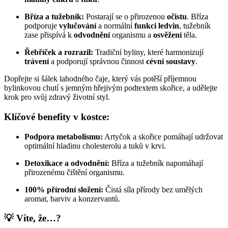
Bříza a tužebník:
Postarají se o přirozenou
očistu
. Bříza
podporuje
vylučování
a normální
funkci ledvin
, tužebník
zase přispívá k
odvodnění
organismu a
osvěžení
těla.
Řebříček a rozrazil:
Tradiční byliny, které harmonizují
trávení
a podporují správnou činnost
cévní soustavy
.
Dopřejte si šálek lahodného čaje, který vás potěší příjemnou
bylinkovou chutí s jemným hřejivým podtextem skořice, a udělejte
krok pro svůj zdravý životní styl.
Klíčové benefity v kostce:
Podpora metabolismu:
Artyčok a skořice pomáhají udržovat
optimální hladinu cholesterolu a tuků v krvi.
Detoxikace a odvodnění:
Bříza a tužebník napomáhají
přirozenému čištění organismu.
100% přírodní složení:
Čistá síla přírody bez umělých
aromat, barviv a konzervantů.
💡 Víte, že…?