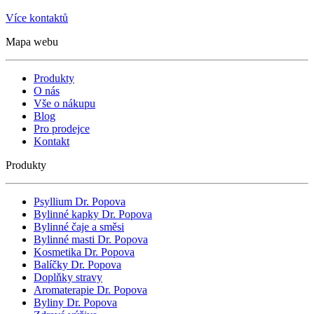
Více kontaktů
Mapa webu
Produkty
O nás
Vše o nákupu
Blog
Pro prodejce
Kontakt
Produkty
Psyllium Dr. Popova
Bylinné kapky Dr. Popova
Bylinné čaje a směsi
Bylinné masti Dr. Popova
Kosmetika Dr. Popova
Balíčky Dr. Popova
Doplňky stravy
Aromaterapie Dr. Popova
Byliny Dr. Popova