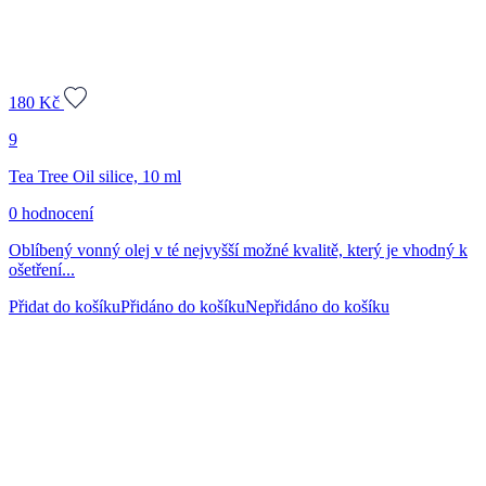
180
Kč
9
Tea Tree Oil silice, 10 ml
0 hodnocení
Oblíbený vonný olej v té nejvyšší možné kvalitě, který je vhodný k
ošetření...
Přidat do košíku
Přidáno do košíku
Nepřidáno do košíku