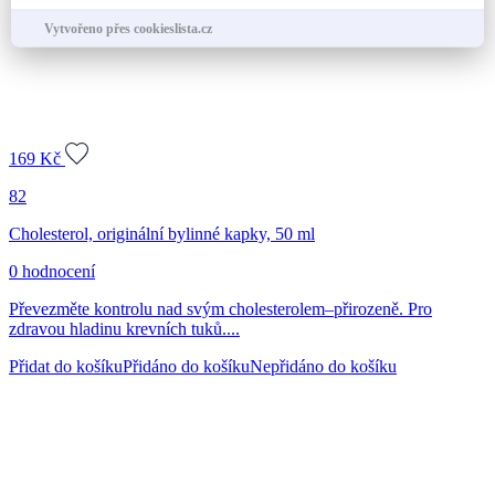
Vytvořeno přes cookieslista.cz
169
Kč
82
Cholesterol, originální bylinné kapky, 50 ml
0 hodnocení
Převezměte kontrolu nad svým cholesterolem–přirozeně. Pro
zdravou hladinu krevních tuků....
Přidat do košíku
Přidáno do košíku
Nepřidáno do košíku