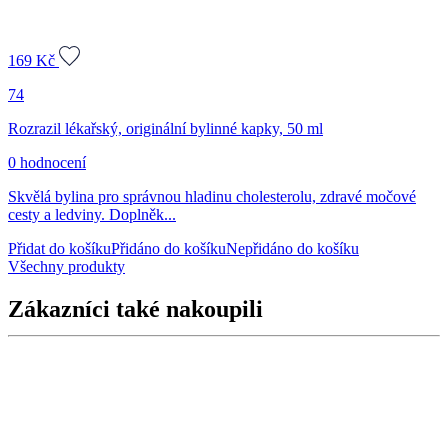
169
Kč
74
Rozrazil lékařský, originální bylinné kapky, 50 ml
0 hodnocení
Skvělá bylina pro správnou hladinu cholesterolu, zdravé močové
cesty a ledviny. Doplněk...
Přidat do košíku
Přidáno do košíku
Nepřidáno do košíku
Všechny produkty
Zákazníci také nakoupili