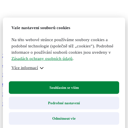
Vaše nastavení souborů cookies
Na této webové stránce používáme soubory cookies a
podobné technologie (společně též „cookies“). Podrobné
informace o používání souborů cookies jsou uvedeny v
289
Kč
Zásadách ochrany osobních údajů
.
47
Více informací
Bylinné kapsle Cholesterol, 60 kapslí
0 hodnocení
Souhlasím se vším
Pro správnou hladinu cholesterolu v krvi. Doplněk stravy.
Podrobné nastavení
Přidat do košíku
Přidáno do košíku
Nepřidáno do košíku
Odmítnout vše