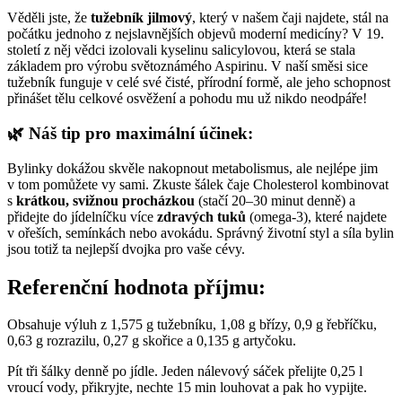
Věděli jste, že
tužebník jilmový
, který v našem čaji najdete, stál na
počátku jednoho z nejslavnějších objevů moderní medicíny? V 19.
století z něj vědci izolovali kyselinu salicylovou, která se stala
základem pro výrobu světoznámého Aspirinu. V naší směsi sice
tužebník funguje v celé své čisté, přírodní formě, ale jeho schopnost
přinášet tělu celkové osvěžení a pohodu mu už nikdo neodpáře!
🌿 Náš tip pro maximální účinek:
Bylinky dokážou skvěle nakopnout metabolismus, ale nejlépe jim
v tom pomůžete vy sami. Zkuste šálek čaje Cholesterol kombinovat
s
krátkou, svižnou procházkou
(stačí 20–30 minut denně) a
přidejte do jídelníčku více
zdravých tuků
(omega-3), které najdete
v ořeších, semínkách nebo avokádu. Správný životní styl a síla bylin
jsou totiž ta nejlepší dvojka pro vaše cévy.
Referenční hodnota příjmu:
Obsahuje výluh z 1,575 g tužebníku, 1,08 g břízy, 0,9 g řebříčku,
0,63 g rozrazilu, 0,27 g skořice a 0,135 g artyčoku.
Pít tři šálky denně po jídle. Jeden nálevový sáček přelijte 0,25 l
vroucí vody, přikryjte, nechte 15 min louhovat a pak ho vypijte.