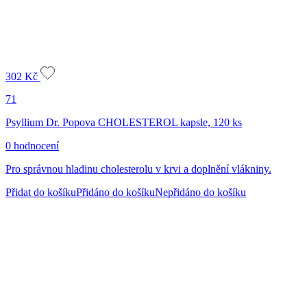
302
Kč
71
Psyllium Dr. Popova CHOLESTEROL kapsle, 120 ks
0 hodnocení
Pro správnou hladinu cholesterolu v krvi a doplnění vlákniny.
Přidat do košíku
Přidáno do košíku
Nepřidáno do košíku