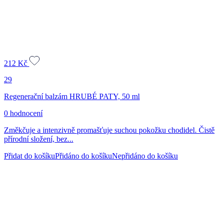
212
Kč
29
Regenerační balzám HRUBÉ PATY, 50 ml
0 hodnocení
Změkčuje a intenzivně promašťuje suchou pokožku chodidel. Čistě
přírodní složení, bez...
Přidat do košíku
Přidáno do košíku
Nepřidáno do košíku