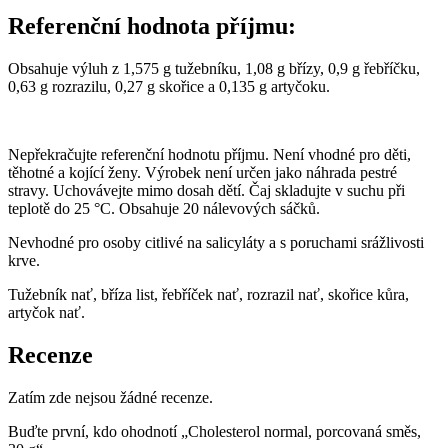
Referenční hodnota příjmu:
Obsahuje výluh z 1,575 g tužebníku, 1,08 g břízy, 0,9 g řebříčku,
0,63 g rozrazilu, 0,27 g skořice a 0,135 g artyčoku.
Nepřekračujte referenční hodnotu příjmu. Není vhodné pro děti,
těhotné a kojící ženy. Výrobek není určen jako náhrada pestré
stravy. Uchovávejte mimo dosah dětí. Čaj skladujte v suchu při
teplotě do 25 °C. Obsahuje 20 nálevových sáčků.
Nevhodné pro osoby citlivé na salicyláty a s poruchami srážlivosti
krve.
Tužebník nať, bříza list, řebříček nať, rozrazil nať, skořice kůra,
artyčok nať.
Recenze
Zatím zde nejsou žádné recenze.
Buďte první, kdo ohodnotí „Cholesterol normal, porcovaná směs,