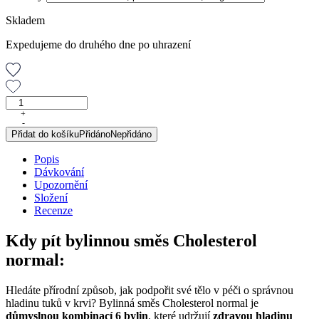
Skladem
Expedujeme do druhého dne po uhrazení
Cholesterol
normal,
+
-
porcovaná
Přidat do košíku
Přidáno
Nepřidáno
směs,
30
Popis
g
Dávkování
množství
Upozornění
Složení
Recenze
Kdy pít bylinnou směs Cholesterol
normal:
Hledáte přírodní způsob, jak podpořit své tělo v péči o správnou
hladinu tuků v krvi? Bylinná směs Cholesterol normal je
důmyslnou kombinací 6 bylin
, které udržují
zdravou hladinu