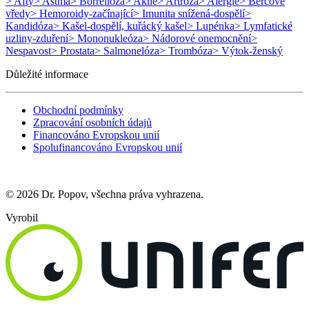
> Afty
> Astma
> Borrelióza
> Akné
> Artróza
> Alergie
> Bércové
vředy
> Hemoroidy-začínající
> Imunita snížená-dospělí
>
Kandidóza
> Kašel-dospělí, kuřácký kašel
> Lupénka
> Lymfatické
uzliny-zduření
> Mononukleóza
> Nádorové onemocnění
>
Nespavost
> Prostata
> Salmonelóza
> Trombóza
> Výtok-ženský
Důležité informace
Obchodní podmínky
Zpracování osobních údajů
Financováno Evropskou unií
Spolufinancováno Evropskou unií
© 2026 Dr. Popov, všechna práva vyhrazena.
Vyrobil