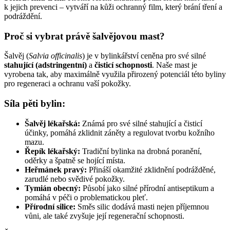
k jejich prevenci – vytváří na kůži ochranný film, který brání tření a
podráždění.
Proč si vybrat právě šalvějovou mast?
Šalvěj (
Salvia officinalis
) je v bylinkářství ceněna pro své silné
stahující (adstringentní)
a
čisticí schopnosti
. Naše mast je
vyrobena tak, aby maximálně využila přirozený potenciál této byliny
pro regeneraci a ochranu vaší pokožky.
Síla pěti bylin:
Šalvěj lékařská:
Známá pro své silné stahující a čisticí
účinky, pomáhá zklidnit záněty a regulovat tvorbu kožního
mazu.
Řepík lékařský:
Tradiční bylinka na drobná poranění,
oděrky a špatně se hojící místa.
Heřmánek pravý:
Přináší okamžité zklidnění podrážděné,
zarudlé nebo svědivé pokožky.
Tymián obecný:
Působí jako silné přírodní antiseptikum a
pomáhá v péči o problematickou pleť.
Přírodní silice:
Směs silic dodává masti nejen příjemnou
vůni, ale také zvyšuje její regenerační schopnosti.