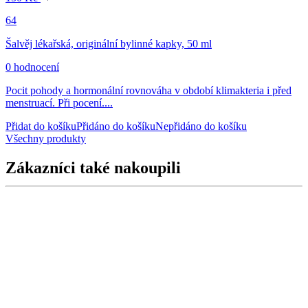
64
Šalvěj lékařská, originální bylinné kapky, 50 ml
0 hodnocení
Pocit pohody a hormonální rovnováha v období klimakteria i před
menstruací. Při pocení....
Přidat do košíku
Přidáno do košíku
Nepřidáno do košíku
Všechny produkty
Zákazníci také nakoupili