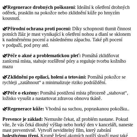
🌿Regenerace drobných poškození
: Ideální k ošetření drobných
oděrek, prasklin na pokožce nebo zklidnění kůže po hmyzím
kousnutí.
🌿Přírodní ochrana proti pocení:
Díky schopnosti tlumit činnost
potních žláz je mast vynikající k ošetření nohou a dlaní se sklonem
k nadměrnému pocení a následnému zápachu. Také při pocení
v podpaží, pod prsy atd.
🌿Péče o akné a problematickou pleť:
Pomáhá zklidňovat
zanícená místa, stahuje rozšířené póry a reguluje tvorbu kožního
mazu
🌿Zklidnění po epilaci, holení a tetování:
Pomáhá pokožce se
rychleji „zatáhnout“ a minimalizuje riziko podráždění.
🌿Péče o ekzémy:
Pomáhá postižená místa přirozeně „stahovat“,
ložisko vysušit a nastartovat zdravou obnovu tkáně.
🌿Regenerace kůže:
Vhodná na suchou, popraskanou pokožku..
Prevence je základ:
Nemusíte čekat, až problém nastane. Pokud
víte, že vás čeká dlouhý výšlap nebo horký den v kanceláři, naneste
mast preventivně. Vytvoří neviditelný film, který zabrání
bolestivému tření.
Kromě řešení akutních potíží slouží mast také