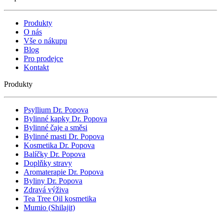
Produkty
O nás
Vše o nákupu
Blog
Pro prodejce
Kontakt
Produkty
Psyllium Dr. Popova
Bylinné kapky Dr. Popova
Bylinné čaje a směsi
Bylinné masti Dr. Popova
Kosmetika Dr. Popova
Balíčky Dr. Popova
Doplňky stravy
Aromaterapie Dr. Popova
Byliny Dr. Popova
Zdravá výživa
Tea Tree Oil kosmetika
Mumio (Shilajit)