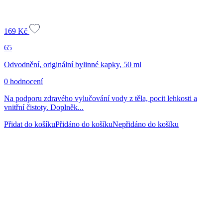
169
Kč
65
Odvodnění, originální bylinné kapky, 50 ml
0 hodnocení
Na podporu zdravého vylučování vody z těla, pocit lehkosti a
vnitřní čistoty. Doplněk...
Přidat do košíku
Přidáno do košíku
Nepřidáno do košíku