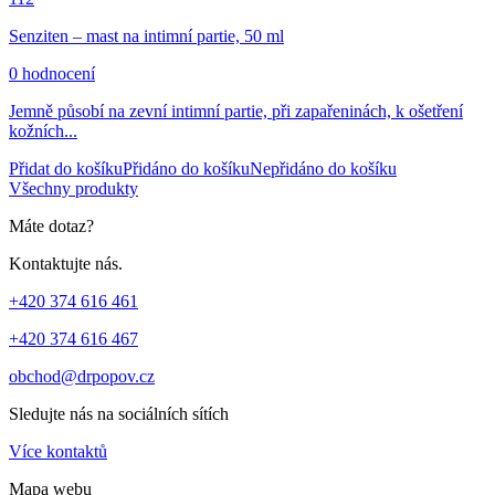
Senziten – mast na intimní partie, 50 ml
0 hodnocení
Jemně působí na zevní intimní partie, při zapařeninách, k ošetření
kožních...
Přidat do košíku
Přidáno do košíku
Nepřidáno do košíku
Všechny produkty
Máte dotaz?
Kontaktujte nás.
+420 374 616 461
+420 374 616 467
obchod@drpopov.cz
Sledujte nás na sociálních sítích
Více kontaktů
Mapa webu