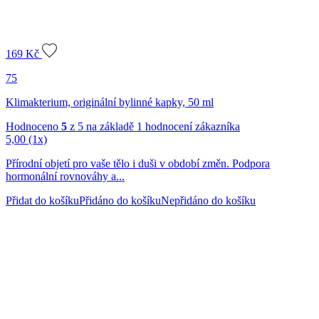
169
Kč
75
Klimakterium, originální bylinné kapky, 50 ml
Hodnoceno
5
z 5 na základě
1
hodnocení zákazníka
5,00
(1x)
Přírodní objetí pro vaše tělo i duši v období změn. Podpora
hormonální rovnováhy a...
Přidat do košíku
Přidáno do košíku
Nepřidáno do košíku