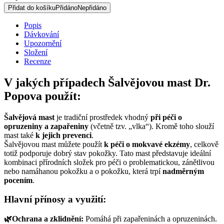
50
Přidat do košíku
Přidáno
Nepřidáno
ml
množství
Popis
Dávkování
Upozornění
Složení
Recenze
V jakých případech Šalvějovou mast Dr.
Popova použít:
Šalvějová mast
je tradiční prostředek vhodný
při péči o
opruzeniny a zapařeniny
(včetně tzv. „vlka“). Kromě toho slouží
mast také
k jejich prevenci
.
Šalvějovou mast můžete použít
k péči o mokvavé ekzémy
, celkově
totiž podporuje dobrý stav pokožky. Tato mast představuje ideální
kombinaci přírodních složek pro péči o problematickou, zánětlivou
nebo namáhanou pokožku a o pokožku, která trpí
nadměrným
pocením
.
Hlavní přínosy a využití:
🌿Ochrana a zklidnění:
Pomáhá při zapařeninách a opruzeninách.