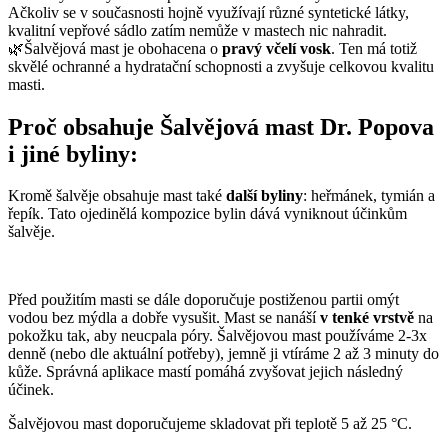
Ačkoliv se v současnosti hojně využívají různé syntetické látky,
kvalitní vepřové sádlo zatím nemůže v mastech nic nahradit.
🌿Šalvějová mast je obohacena o
pravý včelí vosk
. Ten má totiž
skvělé ochranné a hydratační schopnosti a zvyšuje celkovou kvalitu
masti.
Proč obsahuje Šalvějová mast Dr. Popova
i jiné byliny:
Kromě šalvěje obsahuje mast také
další byliny
: heřmánek, tymián a
řepík. Tato ojedinělá kompozice bylin dává vyniknout účinkům
šalvěje.
Před použitím masti se dále doporučuje postiženou partii omýt
vodou bez mýdla a dobře vysušit. Mast se nanáší
v tenké vrstvě
na
pokožku tak, aby neucpala póry. Šalvějovou mast používáme 2-3x
denně (nebo dle aktuální potřeby), jemně ji vtíráme 2 až 3 minuty do
kůže. Správná aplikace mastí pomáhá zvyšovat jejich následný
účinek.
Šalvějovou mast doporučujeme skladovat při teplotě 5 až 25 °C.