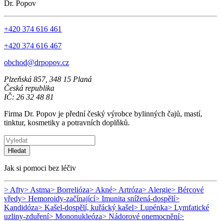
Dr. Popov
+420 374 616 461
+420 374 616 467
obchod@drpopov.cz
Plzeňská 857, 348 15 Planá
Česká republika
IČ: 26 32 48 81
Firma Dr. Popov je přední český výrobce bylinných čajů, mastí,
tinktur, kosmetiky a potravních doplňků.
Hledat
Jak si pomoci bez léčiv
> Afty
> Astma
> Borrelióza
> Akné
> Artróza
> Alergie
> Bércové
vředy
> Hemoroidy-začínající
> Imunita snížená-dospělí
>
Kandidóza
> Kašel-dospělí, kuřácký kašel
> Lupénka
> Lymfatické
uzliny-zduření
> Mononukleóza
> Nádorové onemocnění
>