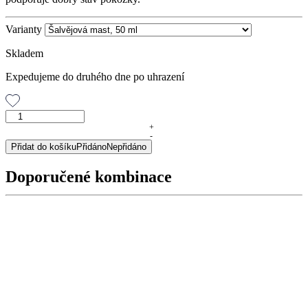
Varianty
Skladem
Expedujeme do druhého dne po uhrazení
Šalvějová
mast,
+
-
50
Přidat do košíku
Přidáno
Nepřidáno
ml
množství
Doporučené kombinace