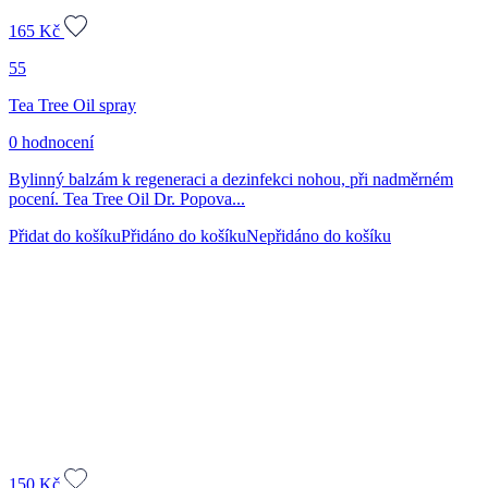
165
Kč
55
Tea Tree Oil spray
0 hodnocení
Bylinný balzám k regeneraci a dezinfekci nohou, při nadměrném
pocení. Tea Tree Oil Dr. Popova...
Přidat do košíku
Přidáno do košíku
Nepřidáno do košíku
150
Kč