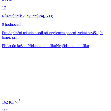
17
Růžový ibišek, bylinný čaj, 50 g
0 hodnocení
Pro doplnění tekutin a solí při zvýšeném pocení, velmi osvěžující
(např. při...
Přidat do košíku
Přidáno do košíku
Nepřidáno do košíku
162
Kč
112