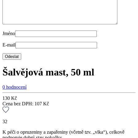
Jméno
E-mail
Šalvějová mast, 50 ml
0 hodnocení
130
Kč
Cena bez DPH:
107
Kč
32
K péči o opruzeniny a zapařeniny (včetně tzv. „vlka“), celkově
podporuje dobrý stav pokožky.