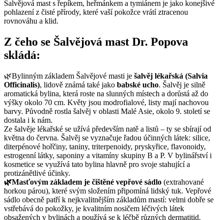
Šalvějová mast s řepíkem, heřmánkem a tymiánem je jako konejšivé
pohlazení z čisté přírody, které vaší pokožce vrátí ztracenou
rovnováhu a klid.
Z čeho se Šalvějová mast Dr. Popova
skládá:
🌿Bylinným základem Šalvějové masti je
šalvěj lékařská (Salvia
Officinalis)
, lidově známá také jako
babské ucho
. Šalvěj je silně
aromatická bylina, která roste na slunných místech a dorůstá až do
výšky okolo 70 cm. Květy jsou modrofialové, listy mají nachovou
barvy. Původně rostla šalvěj v oblasti Malé Asie, okolo 9. století se
dostala i k nám.
Ze šalvěje lékařské se užívá především natě a listů – ty se sbírají od
května do června. Šalvěj se vyznačuje řadou účinných látek: silice,
diterpénové hořčiny, taniny, triterpenoidy, pryskyřice, flavonoidy,
estrogenní látky, saponiny a vitamíny skupiny B a P. V bylinářství i
kosmetice se využívá tato bylina hlavně pro svoje stahující a
protizánětlivé účinky.
🌿Masťovým základem je čištěné vepřové sádlo
(extrahované
horkou párou), které svým složením připomíná lidský tuk. Vepřové
sádlo obecně patří k nejkvalitnějším základům mastí: velmi dobře se
vstřebává do pokožky, je kvalitním nosičem léčivých látek
obsažených v bylinách a používá se k léčbě různých dermatitid.