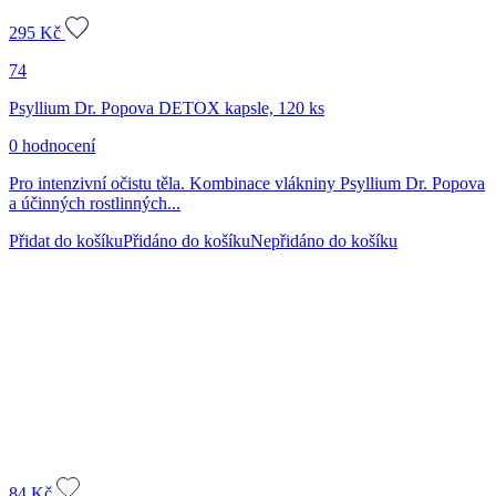
295
Kč
74
Psyllium Dr. Popova DETOX kapsle, 120 ks
0 hodnocení
Pro intenzivní očistu těla. Kombinace vlákniny Psyllium Dr. Popova
a účinných rostlinných...
Přidat do košíku
Přidáno do košíku
Nepřidáno do košíku
84
Kč