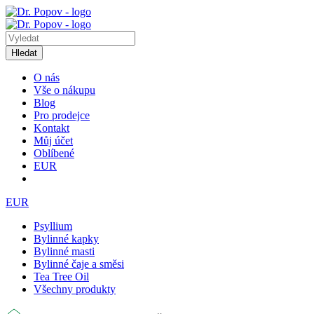
Hledat
O nás
Vše o nákupu
Blog
Pro prodejce
Kontakt
Můj účet
Oblíbené
EUR
EUR
Psyllium
Bylinné kapky
Bylinné masti
Bylinné čaje a směsi
Tea Tree Oil
Všechny produkty