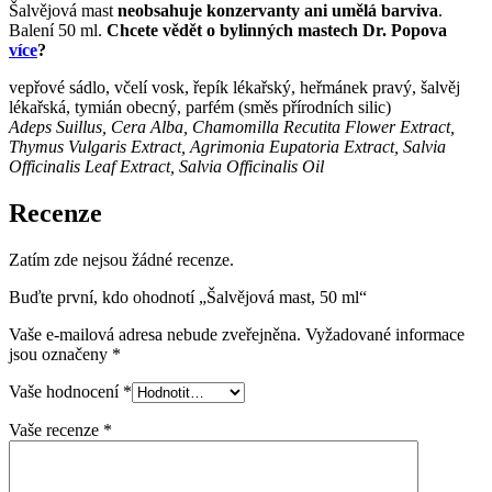
Šalvějová mast
neobsahuje konzervanty ani umělá barviva
.
Balení 50 ml.
Chcete vědět o bylinných mastech Dr. Popova
více
?
vepřové sádlo, včelí vosk, řepík lékařský, heřmánek pravý, šalvěj
lékařská, tymián obecný, parfém (směs přírodních silic)
Adeps Suillus, Cera Alba, Chamomilla Recutita Flower Extract,
Thymus Vulgaris Extract, Agrimonia Eupatoria Extract, Salvia
Officinalis Leaf Extract, Salvia Officinalis Oil
Recenze
Zatím zde nejsou žádné recenze.
Buďte první, kdo ohodnotí „Šalvějová mast, 50 ml“
Vaše e-mailová adresa nebude zveřejněna.
Vyžadované informace
jsou označeny
*
Vaše hodnocení
*
Vaše recenze
*