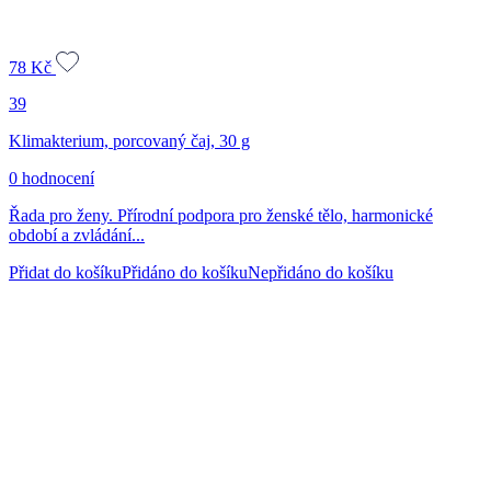
78
Kč
39
Klimakterium, porcovaný čaj, 30 g
0 hodnocení
Řada pro ženy. Přírodní podpora pro ženské tělo, harmonické
období a zvládání...
Přidat do košíku
Přidáno do košíku
Nepřidáno do košíku