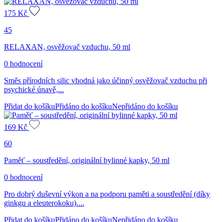
175
Kč
45
RELAXAN, osvěžovač vzduchu, 50 ml
0 hodnocení
Směs přírodních silic vhodná jako účinný osvěžovač vzduchu při
psychické únavě,...
Přidat do košíku
Přidáno do košíku
Nepřidáno do košíku
169
Kč
60
Paměť – soustředění, originální bylinné kapky, 50 ml
0 hodnocení
Pro dobrý duševní výkon a na podporu paměti a soustředění (díky
ginkgu a eleuterokoku)....
Přidat do košíku
Přidáno do košíku
Nepřidáno do košíku