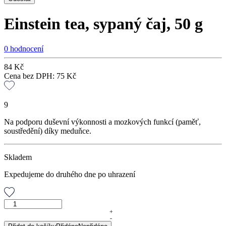
Einstein tea, sypaný čaj, 50 g
0 hodnocení
84
Kč
Cena bez DPH:
75
Kč
9
Na podporu duševní výkonnosti a mozkových funkcí (paměť,
soustředění) díky meduňce.
Skladem
Expedujeme do druhého dne po uhrazení
Einstein
tea,
+
-
sypaný