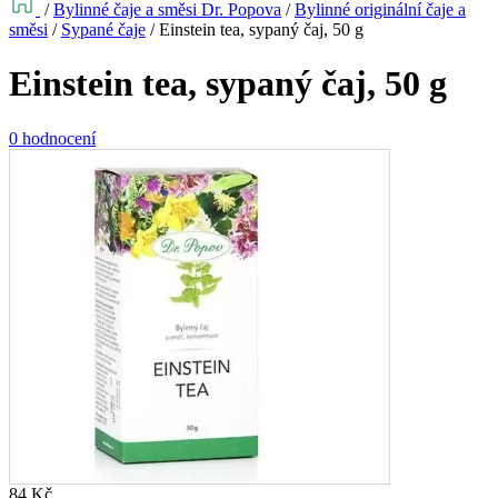
/
Bylinné čaje a směsi Dr. Popova
/
Bylinné originální čaje a
směsi
/
Sypané čaje
/
Einstein tea, sypaný čaj, 50 g
Einstein tea, sypaný čaj, 50 g
0 hodnocení
84
Kč