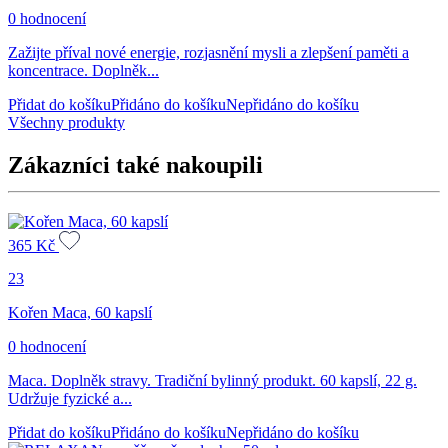
0 hodnocení
Zažijte příval nové energie, rozjasnění mysli a zlepšení paměti a
koncentrace. Doplněk...
Přidat do košíku
Přidáno do košíku
Nepřidáno do košíku
Všechny produkty
Zákazníci také nakoupili
365
Kč
23
Kořen Maca, 60 kapslí
0 hodnocení
Maca. Doplněk stravy. Tradiční bylinný produkt. 60 kapslí, 22 g.
Udržuje fyzické a...
Přidat do košíku
Přidáno do košíku
Nepřidáno do košíku