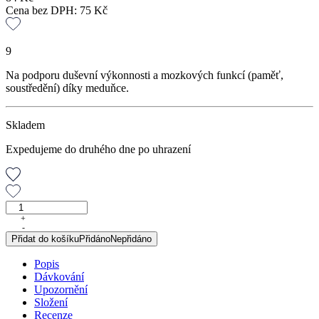
Cena bez DPH:
75
Kč
9
Na podporu duševní výkonnosti a mozkových funkcí (paměť,
soustředění) díky meduňce.
Skladem
Expedujeme do druhého dne po uhrazení
Einstein
tea,
+
-
sypaný
Přidat do košíku
Přidáno
Nepřidáno
čaj,
50
Popis
g
Dávkování
množství
Upozornění
Složení
Recenze