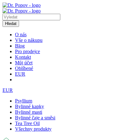
Hledat
O nás
Vše o nákupu
Blog
Pro prodejce
Kontakt
Můj účet
Oblíbené
EUR
EUR
Psyllium
Bylinné kapky
Bylinné masti
Bylinné čaje a směsi
Tea Tree Oil
Všechny produkty