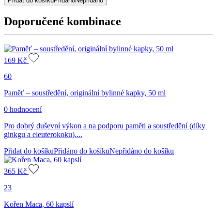
Přidat do košíku
Přidáno
Nepřidáno
čaj,
50
Doporučené kombinace
g
množství
169
Kč
60
Paměť – soustředění, originální bylinné kapky, 50 ml
0 hodnocení
Pro dobrý duševní výkon a na podporu paměti a soustředění (díky
ginkgu a eleuterokoku)....
Přidat do košíku
Přidáno do košíku
Nepřidáno do košíku
365
Kč
23
Kořen Maca, 60 kapslí