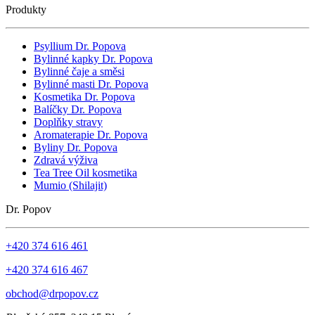
Produkty
Psyllium Dr. Popova
Bylinné kapky Dr. Popova
Bylinné čaje a směsi
Bylinné masti Dr. Popova
Kosmetika Dr. Popova
Balíčky Dr. Popova
Doplňky stravy
Aromaterapie Dr. Popova
Byliny Dr. Popova
Zdravá výživa
Tea Tree Oil kosmetika
Mumio (Shilajit)
Dr. Popov
+420 374 616 461
+420 374 616 467
obchod@drpopov.cz