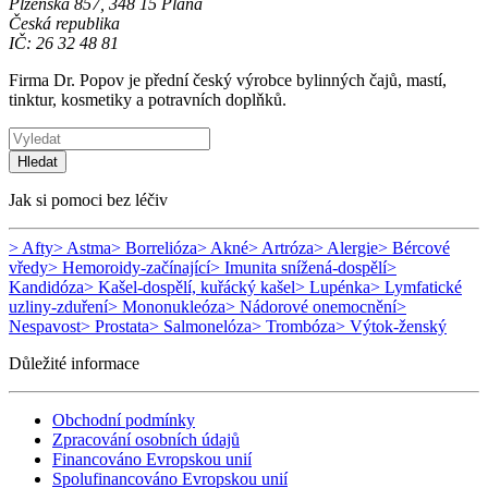
Plzeňská 857, 348 15 Planá
Česká republika
IČ: 26 32 48 81
Firma Dr. Popov je přední český výrobce bylinných čajů, mastí,
tinktur, kosmetiky a potravních doplňků.
Hledat
Jak si pomoci bez léčiv
> Afty
> Astma
> Borrelióza
> Akné
> Artróza
> Alergie
> Bércové
vředy
> Hemoroidy-začínající
> Imunita snížená-dospělí
>
Kandidóza
> Kašel-dospělí, kuřácký kašel
> Lupénka
> Lymfatické
uzliny-zduření
> Mononukleóza
> Nádorové onemocnění
>
Nespavost
> Prostata
> Salmonelóza
> Trombóza
> Výtok-ženský
Důležité informace
Obchodní podmínky
Zpracování osobních údajů
Financováno Evropskou unií
Spolufinancováno Evropskou unií