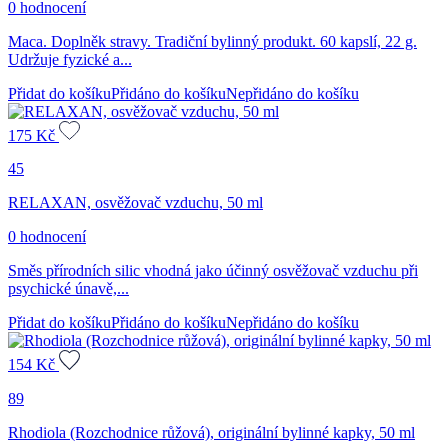
0 hodnocení
Maca. Doplněk stravy. Tradiční bylinný produkt. 60 kapslí, 22 g.
Udržuje fyzické a...
Přidat do košíku
Přidáno do košíku
Nepřidáno do košíku
175
Kč
45
RELAXAN, osvěžovač vzduchu, 50 ml
0 hodnocení
Směs přírodních silic vhodná jako účinný osvěžovač vzduchu při
psychické únavě,...
Přidat do košíku
Přidáno do košíku
Nepřidáno do košíku
154
Kč
89
Rhodiola (Rozchodnice růžová), originální bylinné kapky, 50 ml