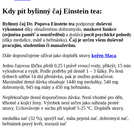
Kdy pít bylinný čaj Einstein tea:
Bylinný čaj Dr. Popova Einstein tea
podporuje
duševní
výkonnost
díky obsaženému dobromyslu,
mozkové funkce
(zejména paměť a soustředění)
a dodává
pocit psychické pohody
(díky meduňce, mátě a heřmánku).
Čaj je určen všem duševně
pracujím, studentům či manažerům.
Dále doporučujeme užívat jako doplněk stravy
kořen Maca
.
Jednu čajovou lžičku přelít 0,25 l právě vroucí vody, přikrýt, 15 min
vylouhovat a vypít. Podle potřeby pít denně 1 – 3 šálky. Po šesti
týdnech udělat 14 dní přestávku, pak je možno pokračovat.
Maximální denní dávka obsahuje 1440 mg meduňky, 540 mg
dobromysli, 945 mg máty a 450 mg heřmánku.
Nepřekračujte denní doporučenou dávku. Není vhodné pro děti,
těhotné a kojící ženy. Výrobek není určen jako náhrada pestré
stravy. Uchovávejte v suchu při teplotě 5-25 °C. Doplněk stravy.
meduňka nať (32 %), sporýš nať, máta peprná nať, dobromysl nať,
heřmánek pravý květ, rozrazil nať