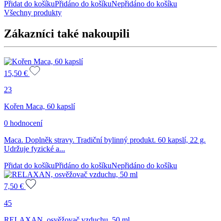
Přidat do košíku
Přidáno do košíku
Nepřidáno do košíku
Všechny produkty
Zákazníci také nakoupili
15,50
€
23
Kořen Maca, 60 kapslí
0 hodnocení
Maca. Doplněk stravy. Tradiční bylinný produkt. 60 kapslí, 22 g.
Udržuje fyzické a...
Přidat do košíku
Přidáno do košíku
Nepřidáno do košíku
7,50
€
45
RELAXAN, osvěžovač vzduchu, 50 ml