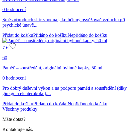
0 hodnocení
Směs přírodních silic vhodná jako účinný osvěžovač vzduchu při
psychické únavě,...
Přidat do košíku
Přidáno do košíku
Nepřidáno do košíku
7
€
60
Paměť – soustředění, originální bylinné kapky, 50 ml
0 hodnocení
Pro dobrý duševní výkon a na podporu paměti a soustředění (díky
ginkgu a eleuterokoku)....
Přidat do košíku
Přidáno do košíku
Nepřidáno do košíku
Všechny produkty
Máte dotaz?
Kontaktujte nás.