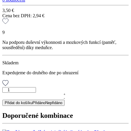
3,50
€
Cena bez DPH:
2,94
€
9
Na podporu duševní výkonnosti a mozkových funkcí (paměť,
soustředění) díky meduňce.
Skladem
Expedujeme do druhého dne po uhrazení
Einstein
tea,
+
-
sypaný
Přidat do košíku
Přidáno
Nepřidáno
čaj,
50
Doporučené kombinace
g
množství