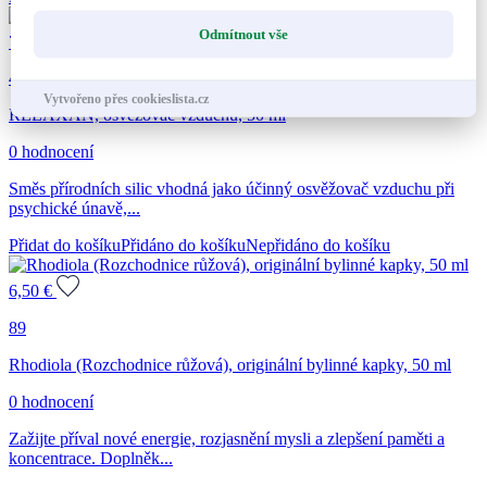
Odmítnout vše
7,50
€
45
Vytvořeno přes cookieslista.cz
RELAXAN, osvěžovač vzduchu, 50 ml
0 hodnocení
Směs přírodních silic vhodná jako účinný osvěžovač vzduchu při
psychické únavě,...
Přidat do košíku
Přidáno do košíku
Nepřidáno do košíku
6,50
€
89
Rhodiola (Rozchodnice růžová), originální bylinné kapky, 50 ml
0 hodnocení
Zažijte příval nové energie, rozjasnění mysli a zlepšení paměti a
koncentrace. Doplněk...