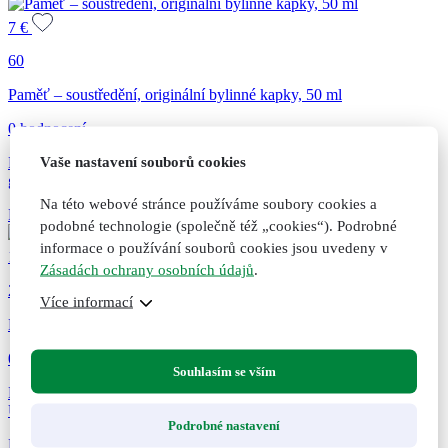
7
€
60
Paměť – soustředění, originální bylinné kapky, 50 ml
0 hodnocení
Vaše nastavení souborů cookies
Pro dobrý duševní výkon a na podporu paměti a soustředění (díky
ginkgu a eleuterokoku)....
Na této webové stránce používáme soubory cookies a
Přidat do košíku
Přidáno do košíku
Nepřidáno do košíku
podobné technologie (společně též „cookies“). Podrobné
informace o používání souborů cookies jsou uvedeny v
15,50
€
Zásadách ochrany osobních údajů
.
23
Více informací
Kořen Maca, 60 kapslí
0 hodnocení
Souhlasím se vším
Maca. Doplněk stravy. Tradiční bylinný produkt. 60 kapslí, 22 g.
Udržuje fyzické a...
Podrobné nastavení
Přidat do košíku
Přidáno do košíku
Nepřidáno do košíku