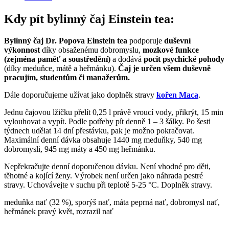
Kdy pít bylinný čaj Einstein tea:
Bylinný čaj Dr. Popova Einstein tea
podporuje
duševní
výkonnost
díky obsaženému dobromyslu,
mozkové funkce
(zejména paměť a soustředění)
a dodává
pocit psychické pohody
(díky meduňce, mátě a heřmánku).
Čaj je určen všem duševně
pracujím, studentům či manažerům.
Dále doporučujeme užívat jako doplněk stravy
kořen Maca
.
Jednu čajovou lžičku přelít 0,25 l právě vroucí vody, přikrýt, 15 min
vylouhovat a vypít. Podle potřeby pít denně 1 – 3 šálky. Po šesti
týdnech udělat 14 dní přestávku, pak je možno pokračovat.
Maximální denní dávka obsahuje 1440 mg meduňky, 540 mg
dobromysli, 945 mg máty a 450 mg heřmánku.
Nepřekračujte denní doporučenou dávku. Není vhodné pro děti,
těhotné a kojící ženy. Výrobek není určen jako náhrada pestré
stravy. Uchovávejte v suchu při teplotě 5-25 °C. Doplněk stravy.
meduňka nať (32 %), sporýš nať, máta peprná nať, dobromysl nať,
heřmánek pravý květ, rozrazil nať