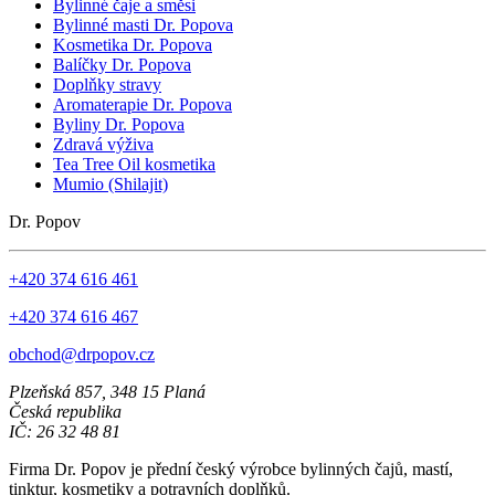
Bylinné čaje a směsi
Bylinné masti Dr. Popova
Kosmetika Dr. Popova
Balíčky Dr. Popova
Doplňky stravy
Aromaterapie Dr. Popova
Byliny Dr. Popova
Zdravá výživa
Tea Tree Oil kosmetika
Mumio (Shilajit)
Dr. Popov
+420 374 616 461
+420 374 616 467
obchod@drpopov.cz
Plzeňská 857, 348 15 Planá
Česká republika
IČ: 26 32 48 81
Firma Dr. Popov je přední český výrobce bylinných čajů, mastí,
tinktur, kosmetiky a potravních doplňků.