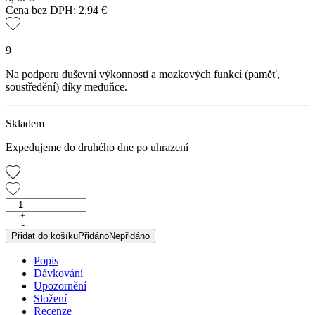
Cena bez DPH:
2,94
€
9
Na podporu duševní výkonnosti a mozkových funkcí (paměť,
soustředění) díky meduňce.
Skladem
Expedujeme do druhého dne po uhrazení
Einstein
tea,
+
-
sypaný
Přidat do košíku
Přidáno
Nepřidáno
čaj,
50
Popis
g
Dávkování
množství
Upozornění
Složení
Recenze