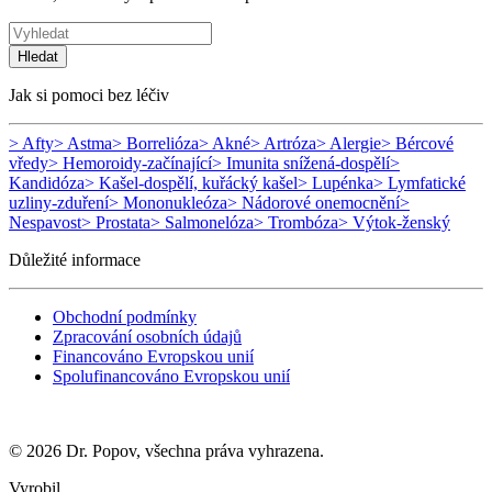
Hledat
Jak si pomoci bez léčiv
> Afty
> Astma
> Borrelióza
> Akné
> Artróza
> Alergie
> Bércové
vředy
> Hemoroidy-začínající
> Imunita snížená-dospělí
>
Kandidóza
> Kašel-dospělí, kuřácký kašel
> Lupénka
> Lymfatické
uzliny-zduření
> Mononukleóza
> Nádorové onemocnění
>
Nespavost
> Prostata
> Salmonelóza
> Trombóza
> Výtok-ženský
Důležité informace
Obchodní podmínky
Zpracování osobních údajů
Financováno Evropskou unií
Spolufinancováno Evropskou unií
© 2026 Dr. Popov, všechna práva vyhrazena.
Vyrobil