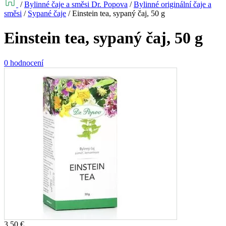
/
Bylinné čaje a směsi Dr. Popova
/
Bylinné originální čaje a
směsi
/
Sypané čaje
/
Einstein tea, sypaný čaj, 50 g
Einstein tea, sypaný čaj, 50 g
0 hodnocení
3,50
€