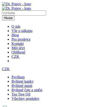
Hledat
O nás
Vše o nákupu
Blog
Pro prodejce
Kontakt
Můj účet
Oblíbené
CZK
CZK
Psyllium
Bylinné kapky
Bylinné masti
Bylinné čaje a směsi
Tea Tree Oil
Všechny produkty