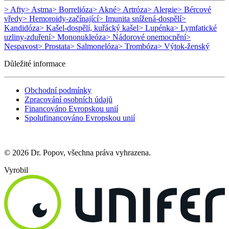
> Afty
> Astma
> Borrelióza
> Akné
> Artróza
> Alergie
> Bércové
vředy
> Hemoroidy-začínající
> Imunita snížená-dospělí
>
Kandidóza
> Kašel-dospělí, kuřácký kašel
> Lupénka
> Lymfatické
uzliny-zduření
> Mononukleóza
> Nádorové onemocnění
>
Nespavost
> Prostata
> Salmonelóza
> Trombóza
> Výtok-ženský
Důležité informace
Obchodní podmínky
Zpracování osobních údajů
Financováno Evropskou unií
Spolufinancováno Evropskou unií
© 2026 Dr. Popov, všechna práva vyhrazena.
Vyrobil