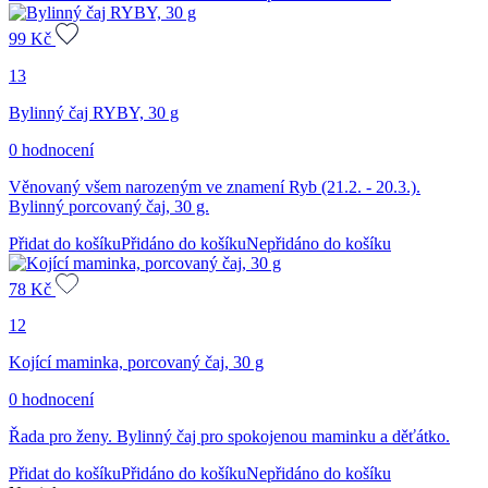
99
Kč
13
Bylinný čaj RYBY, 30 g
0 hodnocení
Věnovaný všem narozeným ve znamení Ryb (21.2. - 20.3.).
Bylinný porcovaný čaj, 30 g.
Přidat do košíku
Přidáno do košíku
Nepřidáno do košíku
78
Kč
12
Kojící maminka, porcovaný čaj, 30 g
0 hodnocení
Řada pro ženy. Bylinný čaj pro spokojenou maminku a děťátko.
Přidat do košíku
Přidáno do košíku
Nepřidáno do košíku