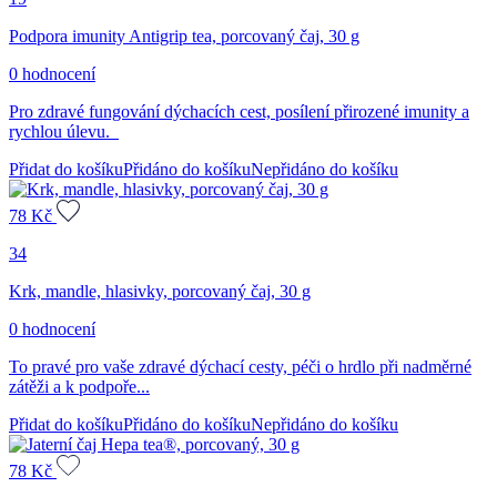
Podpora imunity Antigrip tea, porcovaný čaj, 30 g
0 hodnocení
Pro zdravé fungování dýchacích cest, posílení přirozené imunity a
rychlou úlevu.
Přidat do košíku
Přidáno do košíku
Nepřidáno do košíku
78
Kč
34
Krk, mandle, hlasivky, porcovaný čaj, 30 g
0 hodnocení
To pravé pro vaše zdravé dýchací cesty, péči o hrdlo při nadměrné
zátěži a k podpoře...
Přidat do košíku
Přidáno do košíku
Nepřidáno do košíku
78
Kč