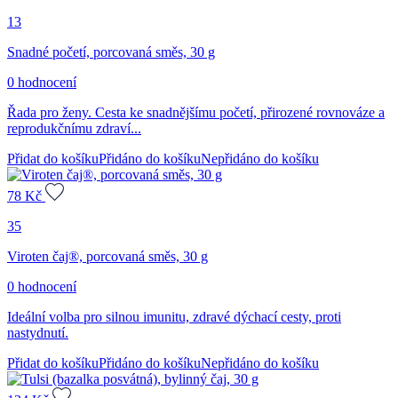
13
Snadné početí, porcovaná směs, 30 g
0 hodnocení
Řada pro ženy. Cesta ke snadnějšímu početí, přirozené rovnováze a
reprodukčnímu zdraví...
Přidat do košíku
Přidáno do košíku
Nepřidáno do košíku
78
Kč
35
Viroten čaj®, porcovaná směs, 30 g
0 hodnocení
Ideální volba pro silnou imunitu, zdravé dýchací cesty, proti
nastydnutí.
Přidat do košíku
Přidáno do košíku
Nepřidáno do košíku