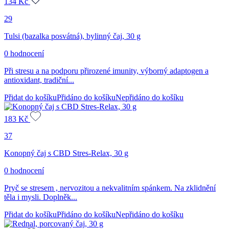
134
Kč
29
Tulsi (bazalka posvátná), bylinný čaj, 30 g
0 hodnocení
Při stresu a na podporu přirozené imunity, výborný adaptogen a
antioxidant, tradiční...
Přidat do košíku
Přidáno do košíku
Nepřidáno do košíku
183
Kč
37
Konopný čaj s CBD Stres-Relax, 30 g
0 hodnocení
Pryč se stresem , nervozitou a nekvalitním spánkem. Na zklidnění
těla i mysli. Doplněk...
Přidat do košíku
Přidáno do košíku
Nepřidáno do košíku