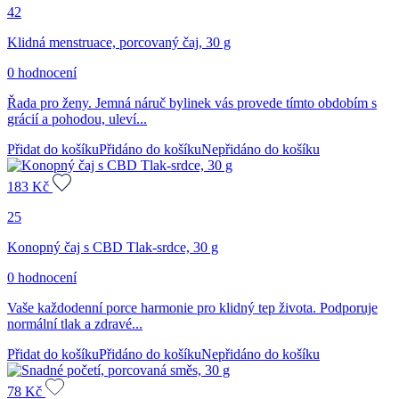
42
Klidná menstruace, porcovaný čaj, 30 g
0 hodnocení
Řada pro ženy. Jemná náruč bylinek vás provede tímto obdobím s
grácií a pohodou, uleví...
Přidat do košíku
Přidáno do košíku
Nepřidáno do košíku
183
Kč
25
Konopný čaj s CBD Tlak-srdce, 30 g
0 hodnocení
Vaše každodenní porce harmonie pro klidný tep života. Podporuje
normální tlak a zdravé...
Přidat do košíku
Přidáno do košíku
Nepřidáno do košíku
78
Kč