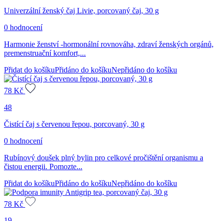
Univerzální ženský čaj Livie, porcovaný čaj, 30 g
0 hodnocení
Harmonie ženství -hormonální rovnováha, zdraví ženských orgánů,
premenstruační komfort,...
Přidat do košíku
Přidáno do košíku
Nepřidáno do košíku
78
Kč
48
Čistící čaj s červenou řepou, porcovaný, 30 g
0 hodnocení
Rubínový doušek plný bylin pro celkové pročištění organismu a
čistou energii. Pomozte...
Přidat do košíku
Přidáno do košíku
Nepřidáno do košíku
78
Kč
19