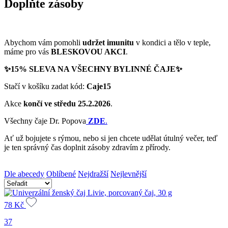
Doplňte zásoby
Abychom vám pomohli
udržet imunitu
v kondici a tělo v teple,
máme pro vás
BLESKOVOU AKCI
.
✨15% SLEVA NA VŠECHNY BYLINNÉ ČAJE✨
Stačí v košíku zadat kód:
Caje
15
Akce
končí
ve středu 25.2.2026
.
Všechny čaje Dr. Popova
ZDE
.
Ať už bojujete s rýmou, nebo si jen chcete udělat útulný večer, teď
je ten správný čas doplnit zásoby zdravím z přírody.
Dle abecedy
Oblíbené
Nejdražší
Nejlevnější
78
Kč
37