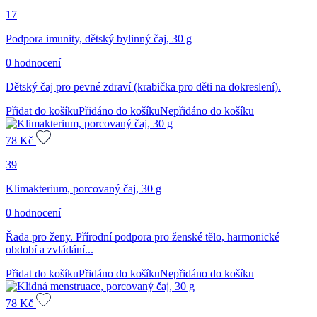
17
Podpora imunity, dětský bylinný čaj, 30 g
0 hodnocení
Dětský čaj pro pevné zdraví (krabička pro děti na dokreslení).
Přidat do košíku
Přidáno do košíku
Nepřidáno do košíku
78
Kč
39
Klimakterium, porcovaný čaj, 30 g
0 hodnocení
Řada pro ženy. Přírodní podpora pro ženské tělo, harmonické
období a zvládání...
Přidat do košíku
Přidáno do košíku
Nepřidáno do košíku
78
Kč