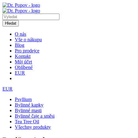
Hledat
O nás
Vše o nákupu
Blog
Pro prodejce
Kontakt
Můj účet
Oblíbené
EUR
EUR
Psyllium
Bylinné kapky
Bylinné masti
Bylinné čaje a směsi
Tea Tree Oil
Všechny produkty