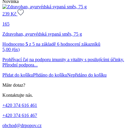
Novinka
239
Kč
165
Zdravohan, ayurvédská sypaná směs, 75 g
Hodnoceno
5
z 5 na základě
6
hodnocení zákazníků
5,00
(6x)
Prohřívací čaj na podporu imunity a vitality s posilujícími účinky.
Přírodní podpora...
Přidat do košíku
Přidáno do košíku
Nepřidáno do košíku
Máte dotaz?
Kontaktujte nás.
+420 374 616 461
+420 374 616 467
obchod@drpopov.cz