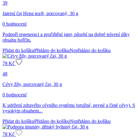
39
Jaterní čaj Hepa tea®, porcovaný, 30 g
0 hodnocení
Podpoří regeneraci a pročištění jater, působí na dobré trávení díky
obsahu hořčin.
Přidat do košíku
Přidáno do košíku
Nepřidáno do košíku
78
Kč
48
Cévy žíly, porcovaný čaj, 30 g
0 hodnocení
K udržení zdravého cévního systému (pružné, pevné a čisté cévy). S
vysokým obsahem...
Přidat do košíku
Přidáno do košíku
Nepřidáno do košíku
78
Kč