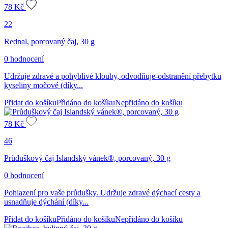
78
Kč
22
Rednal, porcovaný čaj, 30 g
0 hodnocení
Udržuje zdravé a pohyblivé klouby, odvodňuje-odstranění přebytku
kyseliny močové (díky...
Přidat do košíku
Přidáno do košíku
Nepřidáno do košíku
78
Kč
46
Průduškový čaj Islandský vánek®, porcovaný, 30 g
0 hodnocení
Pohlazení pro vaše průdušky. Udržuje zdravé dýchací cesty a
usnadňuje dýchání (díky...
Přidat do košíku
Přidáno do košíku
Nepřidáno do košíku