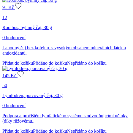
91
Kč
12
Rooibos, bylinný čaj, 30 g
0 hodnocení
Lahodný čaj bez kofeinu, s vysokým obsahem minerálních látek a
antioxidantů.
Přidat do košíku
Přidáno do košíku
Nepřidáno do košíku
145
Kč
50
Lymfodren, porcovaný čaj, 30 g
0 hodnocení
Podpora a pročištění lymfatického systému s odvodňujícími účinky
(díky růžovému...
Přidat do košíku
Přidáno do košíku
Nepřidáno do košíku