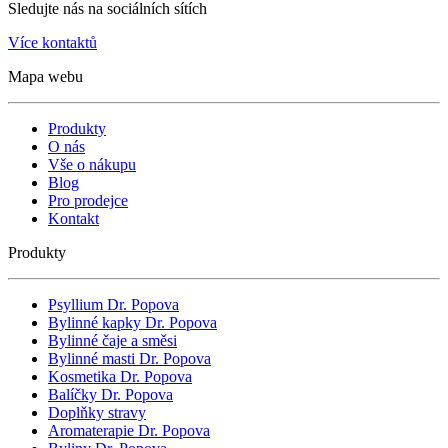
Sledujte nás na sociálních sítích
Více kontaktů
Mapa webu
Produkty
O nás
Vše o nákupu
Blog
Pro prodejce
Kontakt
Produkty
Psyllium Dr. Popova
Bylinné kapky Dr. Popova
Bylinné čaje a směsi
Bylinné masti Dr. Popova
Kosmetika Dr. Popova
Balíčky Dr. Popova
Doplňky stravy
Aromaterapie Dr. Popova