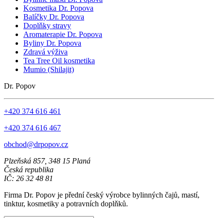
Kosmetika Dr. Popova
Balíčky Dr. Popova
Doplňky stravy
Aromaterapie Dr. Popova
Byliny Dr. Popova
Zdravá výživa
Tea Tree Oil kosmetika
Mumio (Shilajit)
Dr. Popov
+420 374 616 461
+420 374 616 467
obchod@drpopov.cz
Plzeňská 857, 348 15 Planá
Česká republika
IČ: 26 32 48 81
Firma Dr. Popov je přední český výrobce bylinných čajů, mastí,
tinktur, kosmetiky a potravních doplňků.