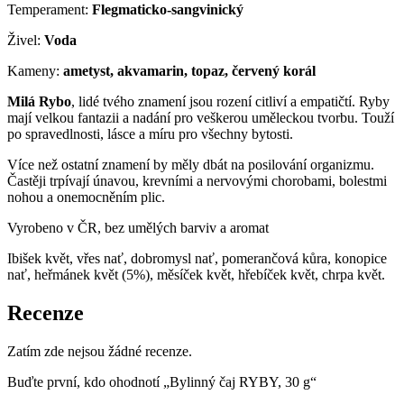
Temperament:
Flegmaticko-sangvinický
Živel:
Voda
Kameny:
ametyst, akvamarin, topaz, červený korál
Milá Rybo
, lidé tvého znamení jsou rození citliví a empatičtí. Ryby
mají velkou fantazii a nadání pro veškerou uměleckou tvorbu. Touží
po spravedlnosti, lásce a míru pro všechny bytosti.
Více než ostatní znamení by měly dbát na posilování organizmu.
Častěji trpívají únavou, krevními a nervovými chorobami, bolestmi
nohou a onemocněním plic.
Vyrobeno v ČR, bez umělých barviv a aromat
Ibišek květ, vřes nať, dobromysl nať, pomerančová kůra, konopice
nať, heřmánek květ (5%), měsíček květ, hřebíček květ, chrpa květ.
Recenze
Zatím zde nejsou žádné recenze.
Buďte první, kdo ohodnotí „Bylinný čaj RYBY, 30 g“