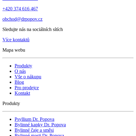
+420 374 616 467
obchod@drpopov.cz
Sledujte nás na sociálních sítích
Více kontaktů
Mapa webu
Produkty
O nás
Vše o nákupu
Blog
Pro prodejce
Kontakt
Produkty
Psyllium Dr. Popova
Bylinné kapky Dr. Popova
Bylinné čaje a směsi
Bylinné masti Dr. Popova