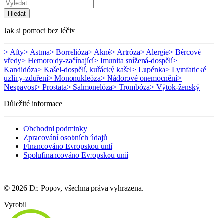
Hledat
Jak si pomoci bez léčiv
> Afty
> Astma
> Borrelióza
> Akné
> Artróza
> Alergie
> Bércové
vředy
> Hemoroidy-začínající
> Imunita snížená-dospělí
>
Kandidóza
> Kašel-dospělí, kuřácký kašel
> Lupénka
> Lymfatické
uzliny-zduření
> Mononukleóza
> Nádorové onemocnění
>
Nespavost
> Prostata
> Salmonelóza
> Trombóza
> Výtok-ženský
Důležité informace
Obchodní podmínky
Zpracování osobních údajů
Financováno Evropskou unií
Spolufinancováno Evropskou unií
© 2026 Dr. Popov, všechna práva vyhrazena.
Vyrobil