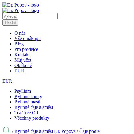
Hledat
O nás
Vše o nákupu
Blog
Pro prodejce
Kontakt
Můj účet
Oblíbené
EUR
EUR
Psyllium
Bylinné kapky
Bylinné masti
Bylinné čaje a směsi
Tea Tree Oil
Všechny produkty
/
Bylinné čaje a směsi Dr. Popova
/
Čaje podle