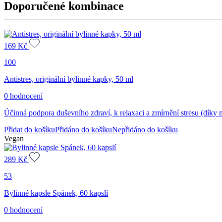
Doporučené kombinace
ml
množství
169
Kč
100
Antistres, originální bylinné kapky, 50 ml
0 hodnocení
Účinná podpora duševního zdraví, k relaxaci a zmírnění stresu (díky
Přidat do košíku
Přidáno do košíku
Nepřidáno do košíku
Vegan
289
Kč
53
Bylinné kapsle Spánek, 60 kapslí
0 hodnocení