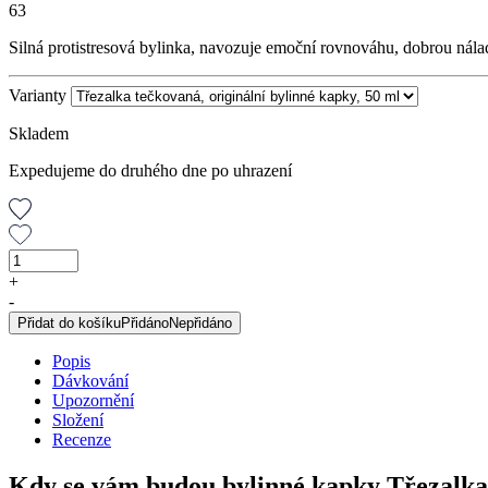
63
Silná protistresová bylinka, navozuje emoční rovnováhu, dobrou nála
Varianty
Skladem
Expedujeme do druhého dne po uhrazení
Třezalka
tečkovaná,
+
originální
-
bylinné
Přidat do košíku
Přidáno
Nepřidáno
kapky,
50
Popis
ml
Dávkování
množství
Upozornění
Složení
Recenze
Kdy se vám budou bylinné kapky Třezalka