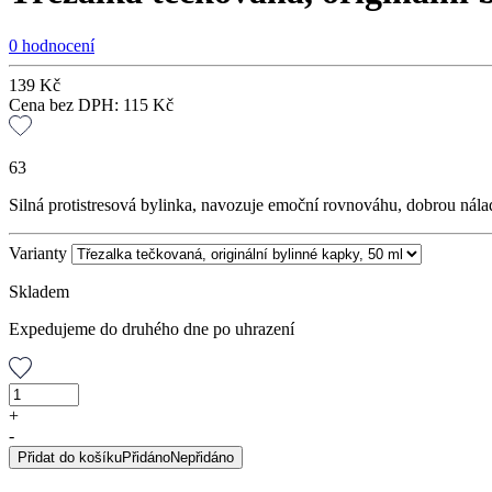
0 hodnocení
139
Kč
Cena bez DPH:
115
Kč
63
Silná protistresová bylinka, navozuje emoční rovnováhu, dobrou nála
Varianty
Skladem
Expedujeme do druhého dne po uhrazení
Třezalka
tečkovaná,
+
originální
-
bylinné
Přidat do košíku
Přidáno
Nepřidáno
kapky,
50