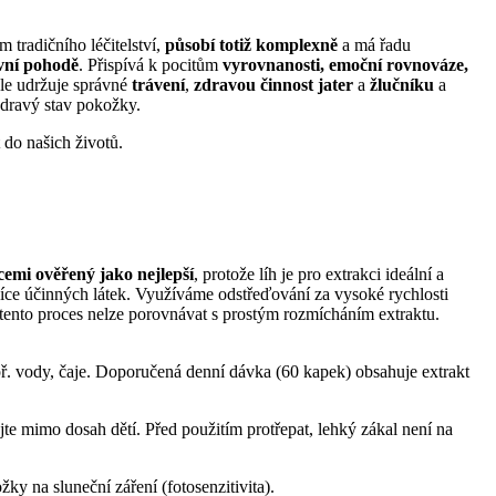
 tradičního léčitelství,
působí totiž komplexně
a má řadu
vní pohodě
. Přispívá k pocitům
vyrovnanosti, emoční rovnováze,
ále udržuje správné
trávení
,
zdravou činnost jater
a
žlučníku
a
zdravý stav pokožky.
 do našich životů.
cemi ověřený jako nejlepší
, protože líh je pro extrakci ideální a
více účinných látek. Využíváme odstřeďování za vysoké rychlosti
 tento proces nelze porovnávat s prostým rozmícháním extraktu.
př. vody, čaje. Doporučená denní dávka (60 kapek) obsahuje extrakt
te mimo dosah dětí. Před použitím protřepat, lehký zákal není na
ky na sluneční záření (fotosenzitivita).