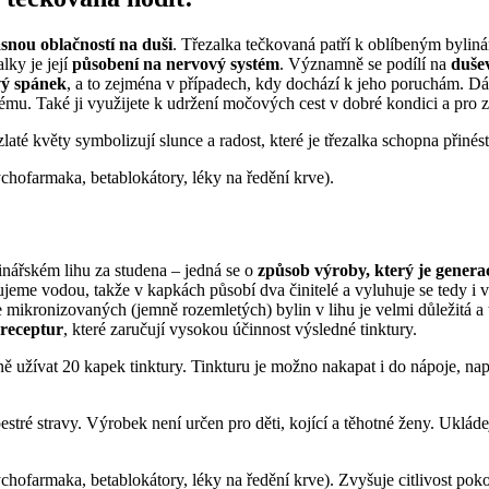
snou oblačností na duši
. Třezalka tečkovaná patří k oblíbeným bylinám
lky je její
působení na nervový systém
. Významně se podílí na
duše
ý spánek
, a to zejména v případech, kdy dochází k jeho poruchám. D
ému. Také ji využijete k udržení močových cest v dobré kondici a pro 
até květy symbolizují slunce a radost, které je třezalka schopna přinést
chofarmaka, betablokátory, léky na ředění krve).
nářském lihu za studena – jedná se o
způsob výroby, který je genera
jeme vodou, takže v kapkách působí dva činitelé a vyluhuje se tedy i 
 mikronizovaných (jemně rozemletých) bylin v lihu je velmi důležitá a
 receptur
, které zaručují vysokou účinnost výsledné tinktury.
ě užívat 20 kapek tinktury. Tinkturu je možno nakapat i do nápoje, na
ré stravy. Výrobek není určen pro děti, kojící a těhotné ženy. Ukládej
hofarmaka, betablokátory, léky na ředění krve). Zvyšuje citlivost pokož