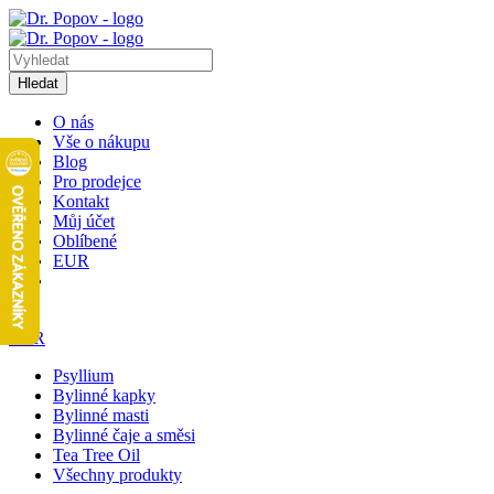
Hledat
O nás
Vše o nákupu
Blog
Pro prodejce
Kontakt
Můj účet
Oblíbené
EUR
1
EUR
Psyllium
Bylinné kapky
Bylinné masti
Bylinné čaje a směsi
Tea Tree Oil
Všechny produkty