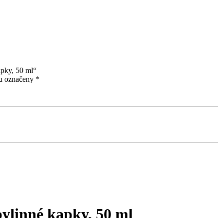
apky, 50 ml“
ou označeny
*
bylinné kapky, 50 ml