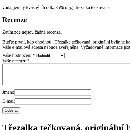
voda, jemný kvasný líh (alk. 35% obj.), třezalka tečkovaná
Recenze
Zatím zde nejsou žádné recenze.
Buďte první, kdo ohodnotí „Třezalka tečkovaná, originální bylinné k
Vaše e-mailová adresa nebude zveřejněna.
Vyžadované informace js
Vaše hodnocení
*
Vaše recenze
*
Jméno
E-mail
Třezalka tečkovaná, originální 