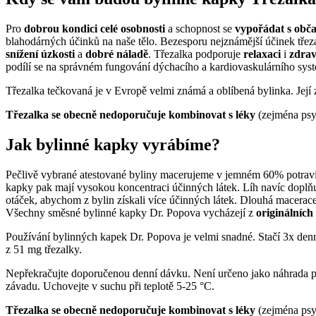
Pro
dobrou kondici celé osobnosti
a schopnost se
vypořádat s obča
blahodárných účinků na naše tělo. Bezesporu nejznámější účinek třeza
snížení úzkosti
a
dobré náladě
. Třezalka podporuje
relaxaci
i
zdrav
podílí se na správném fungování dýchacího a kardiovaskulárního syst
Třezalka tečkovaná je v Evropě velmi známá a oblíbená bylinka. Její zl
Třezalka se obecně nedoporučuje kombinovat s léky
(zejména psy
Jak bylinné kapky vyrábíme?
Pečlivě vybrané atestované byliny macerujeme v jemném 60% potravi
kapky pak mají vysokou koncentraci účinných látek. Líh navíc doplňu
otáček, abychom z bylin získali více účinných látek. Dlouhá macerace
Všechny směsné bylinné kapky Dr. Popova vycházejí z
originálních
Používání bylinných kapek Dr. Popova je velmi snadné. Stačí 3x denn
z 51 mg třezalky.
Nepřekračujte doporučenou denní dávku. Není určeno jako náhrada pest
závadu. Uchovejte v suchu při teplotě 5-25 °C.
Třezalka se obecně nedoporučuje kombinovat s léky
(zejména psyc