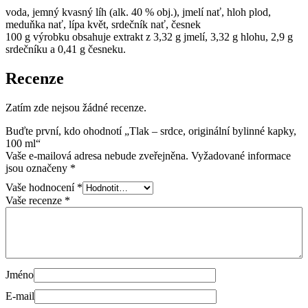
voda, jemný kvasný líh (alk. 40 % obj.), jmelí nať, hloh plod,
meduňka nať, lípa květ, srdečník nať, česnek
100 g výrobku obsahuje extrakt z 3,32 g jmelí, 3,32 g hlohu, 2,9 g
srdečníku a 0,41 g česneku.
Recenze
Zatím zde nejsou žádné recenze.
Buďte první, kdo ohodnotí „Tlak – srdce, originální bylinné kapky,
100 ml“
Vaše e-mailová adresa nebude zveřejněna.
Vyžadované informace
jsou označeny
*
Vaše hodnocení
*
Vaše recenze
*
Jméno
E-mail