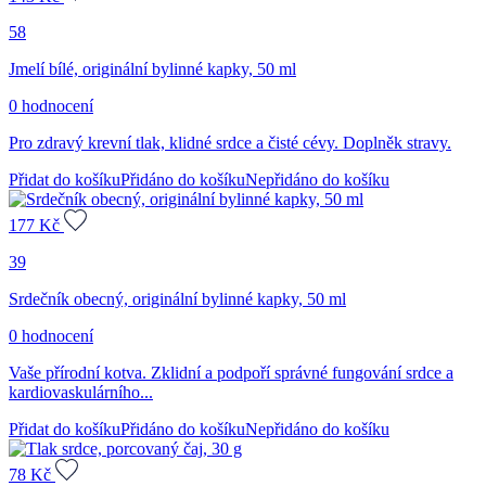
58
Jmelí bílé, originální bylinné kapky, 50 ml
0 hodnocení
Pro zdravý krevní tlak, klidné srdce a čisté cévy. Doplněk stravy.
Přidat do košíku
Přidáno do košíku
Nepřidáno do košíku
177
Kč
39
Srdečník obecný, originální bylinné kapky, 50 ml
0 hodnocení
Vaše přírodní kotva. Zklidní a podpoří správné fungování srdce a
kardiovaskulárního...
Přidat do košíku
Přidáno do košíku
Nepřidáno do košíku
78
Kč