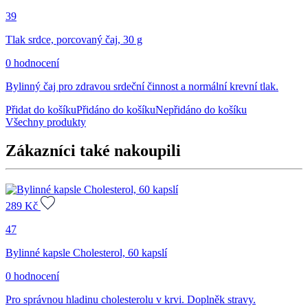
39
Tlak srdce, porcovaný čaj, 30 g
0 hodnocení
Bylinný čaj pro zdravou srdeční činnost a normální krevní tlak.
Přidat do košíku
Přidáno do košíku
Nepřidáno do košíku
Všechny produkty
Zákazníci také nakoupili
289
Kč
47
Bylinné kapsle Cholesterol, 60 kapslí
0 hodnocení
Pro správnou hladinu cholesterolu v krvi. Doplněk stravy.