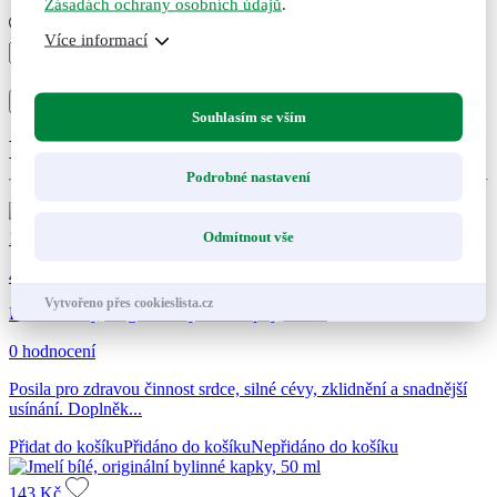
Zásadách ochrany osobních údajů
.
Více informací
Tlak
–
+
-
srdce,
Přidat do košíku
Přidáno
Nepřidáno
originální
Souhlasím se vším
bylinné
Doporučené kombinace
kapky,
100
Podrobné nastavení
ml
množství
Odmítnout vše
143
Kč
47
Vytvořeno přes cookieslista.cz
Hloh obecný, originální bylinné kapky, 50 ml
0 hodnocení
Posila pro zdravou činnost srdce, silné cévy, zklidnění a snadnější
usínání. Doplněk...
Přidat do košíku
Přidáno do košíku
Nepřidáno do košíku
143
Kč