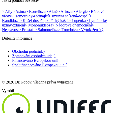
Jak si pomoci bez léčiv
> Afty
> Astma
> Borrelióza
> Akné
> Artróza
> Alergie
> Bércové
vředy
> Hemoroidy-začínající
> Imunita snížená-dospělí
>
Kandidóza
> Kašel-dospělí, kuřácký kašel
> Lupénka
> Lymfatické
uzliny-zduření
> Mononukleóza
> Nádorové onemocnění
>
Nespavost
> Prostata
> Salmonelóza
> Trombóza
> Výtok-ženský
Důležité informace
Obchodní podmínky
Zpracování osobních údajů
Financováno Evropskou unií
Spolufinancováno Evropskou unií
© 2026 Dr. Popov, všechna práva vyhrazena.
Vyrobil