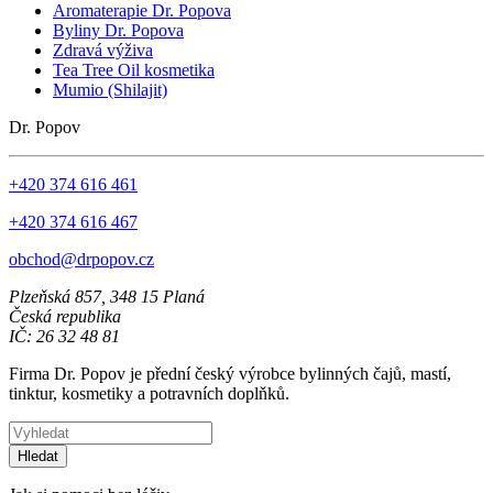
Aromaterapie Dr. Popova
Byliny Dr. Popova
Zdravá výživa
Tea Tree Oil kosmetika
Mumio (Shilajit)
Dr. Popov
+420 374 616 461
+420 374 616 467
obchod@drpopov.cz
Plzeňská 857, 348 15 Planá
Česká republika
IČ: 26 32 48 81
Firma Dr. Popov je přední český výrobce bylinných čajů, mastí,
tinktur, kosmetiky a potravních doplňků.
Hledat