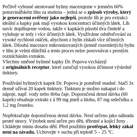
Pečlivě vybrané atestované byliny macerujeme v jemném 60%
potravinářském lihu za studena – jedná se o
způsob výroby, který
je generacemi ověřený jako nejlepší
, protože líh je pro extrakci
ideální a kapky pak mají vysokou koncentraci účinných látek. Líh
navíc doplňujeme vodou, takže v kapkách působí dva činitelé a
vyluhuje se tedy i více účinných látek. Využíváme odstřeďování za
vysoké rychlosti otáček, abychom z bylin získali více účinných
látek. Dlouhá macerace mikronizovaných (jemně rozemletých) bylin
v lihu je velmi důležitá a tento proces nelze porovnávat s prostým
rozmícháním extraktu.
Všechny směsné bylinné kapky Dr. Popova vycházejí
z
originálních receptur
, které zaručují vysokou účinnost výsledné
tinktury.
Používání bylinných kapek Dr. Popova je poměrně snadné. Stačí 3x
denně užívat 20 kapek tinktury. Tinkturu je možno nakapat i do
nápoje, např. vody nebo třeba čaje. Doporučená denní dávka (60
kapek) obsahuje extrakt z á 99 mg jmelí a hlohu, 87 mg srdečníku a
1,2 mg česneku.
Nepřekračujte doporučenou denní dávku. Není určeno jako náhrada
pestré stravy. Výrobek není určen pro děti, těhotné a kojící ženy .
Ukládejte mimo dosahu dětí. Před použitím
protřepat, lehký zákal
není na závadu.
Uchovejte v suchu při teplotě 5 – 25 °C.