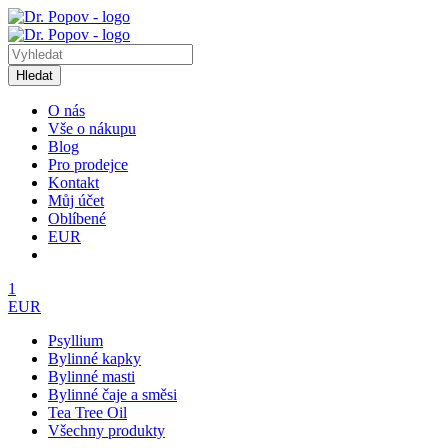
Hledat
O nás
Vše o nákupu
Blog
Pro prodejce
Kontakt
Můj účet
Oblíbené
EUR
1
EUR
Psyllium
Bylinné kapky
Bylinné masti
Bylinné čaje a směsi
Tea Tree Oil
Všechny produkty