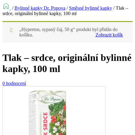
/
Bylinné kapky Dr. Popova
/
Směsné bylinné kapky
/
Tlak –
srdce, originální bylinné kapky, 100 ml
„Hyperton, sypaný čaj, 50 g“ produkt byl přidán do
košíku.
Zobrazit košík
Tlak – srdce, originální bylinné
kapky, 100 ml
0 hodnocení