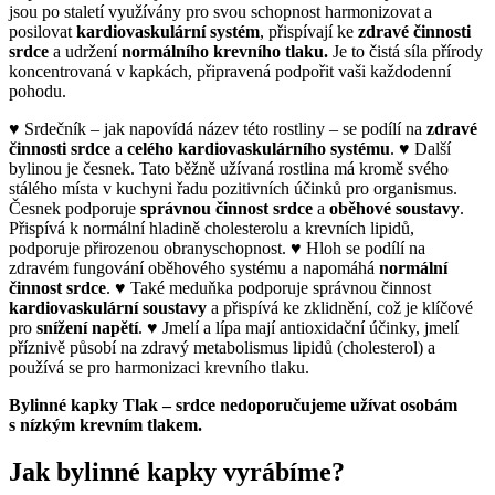
jsou po staletí využívány pro svou schopnost harmonizovat a
posilovat
kardiovaskulární systém
, přispívají ke
zdravé činnosti
srdce
a udržení
normálního krevního tlaku.
Je to čistá síla přírody
koncentrovaná v kapkách, připravená podpořit vaši každodenní
pohodu.
♥ Srdečník – jak napovídá název této rostliny – se podílí na
zdravé
činnosti srdce
a
celého kardiovaskulárního systému
. ♥ Další
bylinou je česnek. Tato běžně užívaná rostlina má kromě svého
stálého místa v kuchyni řadu pozitivních účinků pro organismus.
Česnek podporuje
správnou činnost srdce
a
oběhové soustavy
.
Přispívá k normální hladině cholesterolu a krevních lipidů,
podporuje přirozenou obranyschopnost. ♥ Hloh se podílí na
zdravém fungování oběhového systému a napomáhá
normální
činnost srdce
. ♥ Také meduňka podporuje správnou činnost
kardiovaskulární soustavy
a přispívá ke zklidnění, což je klíčové
pro
snížení napětí
. ♥ Jmelí a lípa mají antioxidační účinky, jmelí
příznivě působí na zdravý metabolismus lipidů (cholesterol) a
používá se pro harmonizaci krevního tlaku.
Bylinné kapky Tlak – srdce nedoporučujeme užívat osobám
s nízkým krevním tlakem.
Jak bylinné kapky vyrábíme?