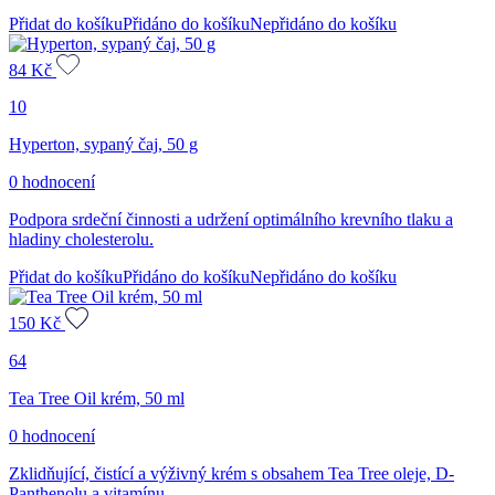
Přidat do košíku
Přidáno do košíku
Nepřidáno do košíku
84
Kč
10
Hyperton, sypaný čaj, 50 g
0 hodnocení
Podpora srdeční činnosti a udržení optimálního krevního tlaku a
hladiny cholesterolu.
Přidat do košíku
Přidáno do košíku
Nepřidáno do košíku
150
Kč
64
Tea Tree Oil krém, 50 ml
0 hodnocení
Zklidňující, čistící a výživný krém s obsahem Tea Tree oleje, D-
Panthenolu a vitamínu...