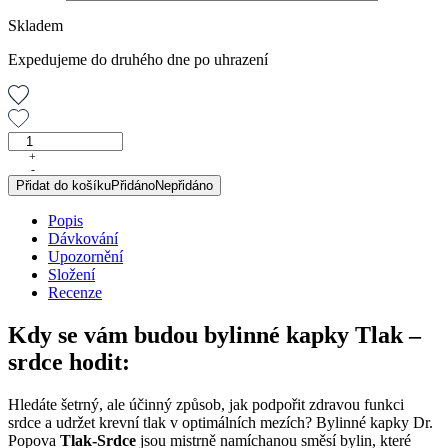
Skladem
Expedujeme do druhého dne po uhrazení
Tlak
–
+
-
srdce,
Přidat do košíku
Přidáno
Nepřidáno
originální
bylinné
Popis
kapky,
Dávkování
100
Upozornění
ml
Složení
množství
Recenze
Kdy se vám budou bylinné kapky Tlak –
srdce hodit:
Hledáte šetrný, ale účinný způsob, jak podpořit zdravou funkci
srdce a udržet krevní tlak v optimálních mezích? Bylinné kapky Dr.
Popova
Tlak-Srdce
jsou mistrně namíchanou směsí bylin, které