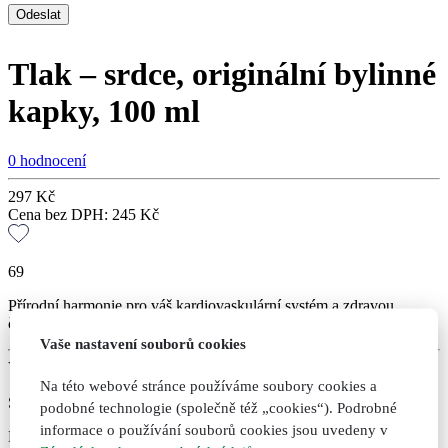
Tlak – srdce, originální bylinné
kapky, 100 ml
0 hodnocení
297
Kč
Cena bez DPH:
245
Kč
69
Přírodní harmonie pro váš kardiovaskulární systém a zdravou
činnost srdce (díky srdečníku a hlohu). Doplněk stravy.
Vaše nastavení souborů cookies
Varianty
Na této webové stránce používáme soubory cookies a
Skladem
podobné technologie (společně též „cookies“). Podrobné
informace o používání souborů cookies jsou uvedeny v
Expedujeme do druhého dne po uhrazení