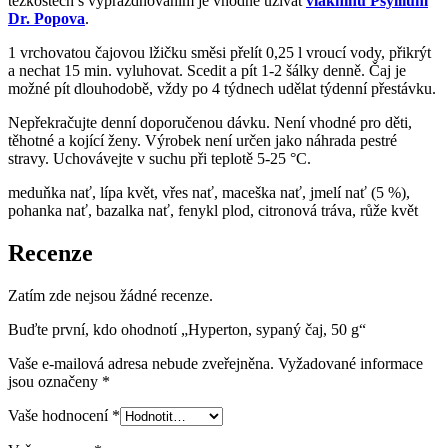
těžkostech s vyprazdňováním je vhodné užívat
vlákninu Psyllium
Dr. Popova
.
1 vrchovatou čajovou lžičku směsi přelít 0,25 l vroucí vody, přikrýt
a nechat 15 min. vyluhovat. Scedit a pít 1-2 šálky denně. Čaj je
možné pít dlouhodobě, vždy po 4 týdnech udělat týdenní přestávku.
Nepřekračujte denní doporučenou dávku. Není vhodné pro děti,
těhotné a kojící ženy. Výrobek není určen jako náhrada pestré
stravy. Uchovávejte v suchu při teplotě 5-25 °C.
meduňka nať, lípa květ, vřes nať, maceška nať, jmelí nať (5 %),
pohanka nať, bazalka nať, fenykl plod, citronová tráva, růže květ
Recenze
Zatím zde nejsou žádné recenze.
Buďte první, kdo ohodnotí „Hyperton, sypaný čaj, 50 g“
Vaše e-mailová adresa nebude zveřejněna.
Vyžadované informace
jsou označeny
*
Vaše hodnocení
*