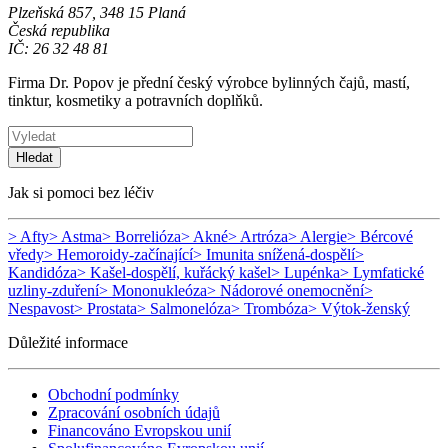
Plzeňská 857, 348 15 Planá
Česká republika
IČ: 26 32 48 81
Firma Dr. Popov je přední český výrobce bylinných čajů, mastí,
tinktur, kosmetiky a potravních doplňků.
Hledat
Jak si pomoci bez léčiv
> Afty
> Astma
> Borrelióza
> Akné
> Artróza
> Alergie
> Bércové
vředy
> Hemoroidy-začínající
> Imunita snížená-dospělí
>
Kandidóza
> Kašel-dospělí, kuřácký kašel
> Lupénka
> Lymfatické
uzliny-zduření
> Mononukleóza
> Nádorové onemocnění
>
Nespavost
> Prostata
> Salmonelóza
> Trombóza
> Výtok-ženský
Důležité informace
Obchodní podmínky
Zpracování osobních údajů
Financováno Evropskou unií