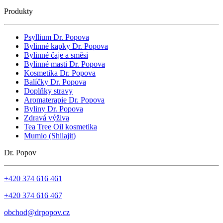
Produkty
Psyllium Dr. Popova
Bylinné kapky Dr. Popova
Bylinné čaje a směsi
Bylinné masti Dr. Popova
Kosmetika Dr. Popova
Balíčky Dr. Popova
Doplňky stravy
Aromaterapie Dr. Popova
Byliny Dr. Popova
Zdravá výživa
Tea Tree Oil kosmetika
Mumio (Shilajit)
Dr. Popov
+420 374 616 461
+420 374 616 467
obchod@drpopov.cz