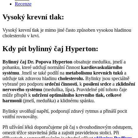
Recenze
Vysoký krevní tlak:
Vysoký krevní tlak je mimo jiné často způsoben vysokou hladinou
cholesterolu v krvi.
Kdy pít bylinný čaj Hyperton:
Bylinný čaj Dr. Popova Hyperton
obsahuje meduňku, jmelí a
pohanku, které udržují normální činnost
kardiovaskulárního
systému
. Jmelí se také podílí na
metabolismu krevních tuků
a
udržuje tak zdravou hladinu
cholesterolu.
Bylinky jsou speciálně
vybrané pro podporu
srdeční činnosti
, k
posílení srdce
a
zklidnění
nervového systému
(meduňka, lípa)
.
Pravidelné pití tohoto čaje
může přispět k
udržení optimálního krevního tlak,
celkové
harmonii
(jmelí, meduňka) a klidnému spánku.
Bylinky uvolňují napětí, podporují zdravý rytmus a přináší pocit
vnitřní rovnováhy.
Při užívání léků doporučujeme pít čaj s dvouhodinovým odstupem,
omezit těžce stravitelná jídla a zajistit pravidelnou stolici. Při