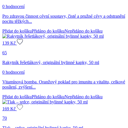
0 hodnocení
Pro zdravou činnost cévní soustavy, čisté a pružné cévy a odstranění
pocitu těžkých...
Přidat do košíku
Přidáno do košíku
Nepřidáno do košíku
139
Kč
65
Rakytník řešetlákový, originální bylinné kapky, 50 ml
0 hodnocení
Vitamínová bomba. Oranžový poklad pro imunitu a vitalitu, celkové
posílení, zvýšení...
Přidat do košíku
Přidáno do košíku
Nepřidáno do košíku
169
Kč
70
Tlak – srdce, originální bylinné kapky, 50 ml