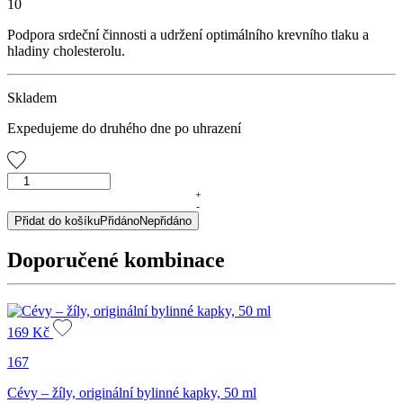
10
Podpora srdeční činnosti a udržení optimálního krevního tlaku a
hladiny cholesterolu.
Skladem
Expedujeme do druhého dne po uhrazení
Hyperton,
sypaný
+
-
čaj,
Přidat do košíku
Přidáno
Nepřidáno
50
g
Doporučené kombinace
množství
169
Kč
167
Cévy – žíly, originální bylinné kapky, 50 ml