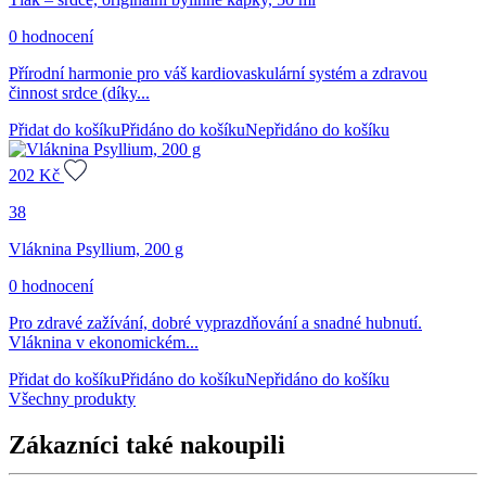
0 hodnocení
Přírodní harmonie pro váš kardiovaskulární systém a zdravou
činnost srdce (díky...
Přidat do košíku
Přidáno do košíku
Nepřidáno do košíku
202
Kč
38
Vláknina Psyllium, 200 g
0 hodnocení
Pro zdravé zažívání, dobré vyprazdňování a snadné hubnutí.
Vláknina v ekonomickém...
Přidat do košíku
Přidáno do košíku
Nepřidáno do košíku
Všechny produkty
Zákazníci také nakoupili