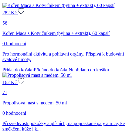
282
Kč
56
Kořen Maca s Kotvičníkem (bylina + extrakt), 60 kapslí
0 hodnocení
Pro hormonální aktivitu a pohlavní orgány. Přispívá k budování
svalové hmoty.
Přidat do košíku
Přidáno do košíku
Nepřidáno do košíku
162
Kč
71
Propolisová mast s medem, 50 ml
0 hodnocení
Při svědivosti pokožky a plísních, na popraskané paty a ruce, ke
změkčení kůže i k...