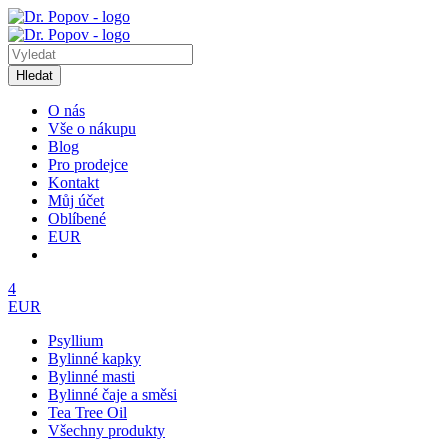
Hledat
O nás
Vše o nákupu
Blog
Pro prodejce
Kontakt
Můj účet
Oblíbené
EUR
4
EUR
Psyllium
Bylinné kapky
Bylinné masti
Bylinné čaje a směsi
Tea Tree Oil
Všechny produkty