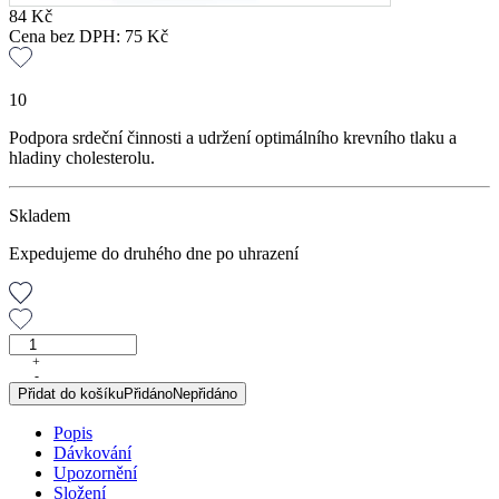
84
Kč
Cena bez DPH:
75
Kč
10
Podpora srdeční činnosti a udržení optimálního krevního tlaku a
hladiny cholesterolu.
Skladem
Expedujeme do druhého dne po uhrazení
Hyperton,
sypaný
+
-
čaj,
Přidat do košíku
Přidáno
Nepřidáno
50
g
Popis
množství
Dávkování
Upozornění
Složení