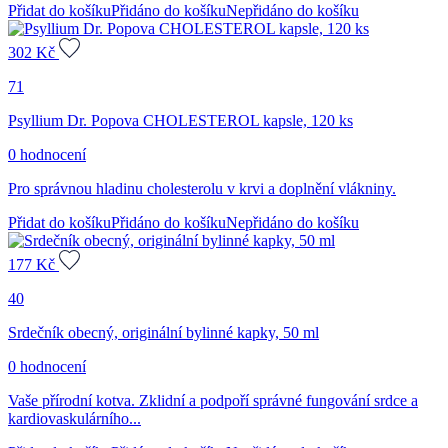
Přidat do košíku
Přidáno do košíku
Nepřidáno do košíku
302
Kč
71
Psyllium Dr. Popova CHOLESTEROL kapsle, 120 ks
0 hodnocení
Pro správnou hladinu cholesterolu v krvi a doplnění vlákniny.
Přidat do košíku
Přidáno do košíku
Nepřidáno do košíku
177
Kč
40
Srdečník obecný, originální bylinné kapky, 50 ml
0 hodnocení
Vaše přírodní kotva. Zklidní a podpoří správné fungování srdce a
kardiovaskulárního...