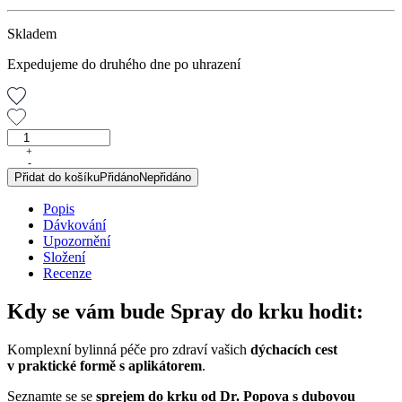
Skladem
Expedujeme do druhého dne po uhrazení
Spray
do
+
-
krku
Přidat do košíku
Přidáno
Nepřidáno
s
dubovou
Popis
kůrou,
Dávkování
50
Upozornění
ml
Složení
množství
Recenze
Kdy se vám bude Spray do krku hodit:
Komplexní bylinná péče pro zdraví vašich
dýchacích cest
v praktické formě s aplikátorem
.
Seznamte se se
sprejem do krku od Dr. Popova s dubovou