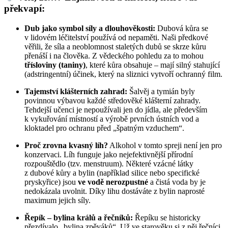
překvapí:
Dub jako symbol síly a dlouhověkosti:
Dubová kůra se
v lidovém léčitelství používá od nepaměti. Naši předkové
věřili, že síla a neoblomnost staletých dubů se skrze kůru
přenáší i na člověka. Z vědeckého pohledu za to mohou
třísloviny (taniny)
, které kůra obsahuje – mají silný stahující
(adstringentní) účinek, který na sliznici vytvoří ochranný film.
Tajemství klášterních zahrad:
Šalvěj a tymián byly
povinnou výbavou každé středověké klášterní zahrady.
Tehdejší učenci je nepoužívali jen do jídla, ale především
k vykuřování místností a výrobě prvních ústních vod a
kloktadel pro ochranu před „špatným vzduchem“.
Proč zrovna kvasný líh?
Alkohol v tomto spreji není jen pro
konzervaci. Líh funguje jako nejefektivnější přírodní
rozpouštědlo (tzv. menstruum). Některé vzácné látky
z dubové kůry a bylin (například silice nebo specifické
pryskyřice) jsou
ve vodě nerozpustné
a čistá voda by je
nedokázala uvolnit. Díky lihu dostáváte z bylin naprosté
maximum jejich síly.
Řepík – bylina králů a řečníků:
Řepíku se historicky
přezdívalo „bylina zpěváků“. Už ve starověku si z něj řečníci