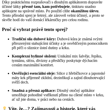
Díky praktickému rozprašovači s dlouhým aplikátorem dopravíte
účinné látky
přesně tam, kam potřebujete
, tinkturu snadno
aplikujete na správné místo. Po použití cítíte
okamžitou úlevu
.
Tento přírodní sprej je šetrný, ale zároveň velmi účinný, a proto se
skvěle hodí do vaší domácí lékárničky pro celou rodinu.
Proč si vybrat právě tento sprej?
Tradiční síla dubové kůry:
Dubová kůra je známá svými
přirozenými stahujícími účinky a je osvědčeným pomocníkem
při péči o sliznice ústní dutiny a krku.
Komplexní bylinné složení:
Unikátní mix šalvěje, řepíku,
tymiánu, slézu, divizny a přesličky poskytuje dýchacím
cestám maximální komfort.
Osvěžující esenciální oleje:
Silice z hřebíčkovce a japonské
máty krk příjemně zklidní, dezinfikují a zajistí dlouhotrvající
svěží dech.
Snadná a přesná aplikace:
Dlouhý otočný aplikátor
umožňuje pohodlné vstříknutí přímo na cílené místo v krku,
ať už jste doma, v práci nebo na cestách.
Víte, že…? Zajímavosti a historie, které vás