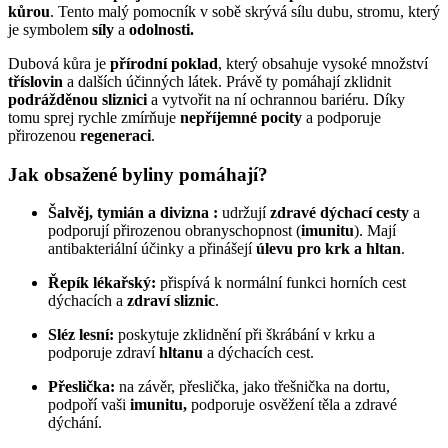
kůrou
. Tento malý pomocník v sobě skrývá sílu dubu, stromu, který
je symbolem
síly
a
odolnosti.
Dubová kůra je
přírodní poklad
, který obsahuje vysoké množství
tříslovin
a dalších účinných látek. Právě ty pomáhají zklidnit
podrážděnou sliznici
a vytvořit na ní ochrannou bariéru. Díky
tomu sprej rychle zmírňuje
nepříjemné pocity
a podporuje
přirozenou
regeneraci
.
Jak obsažené byliny pomáhají?
Šalvěj, tymián a divizna :
udržují
zdravé dýchací cesty
a
podporují přirozenou obranyschopnost (
imunitu
). Mají
antibakteriální účinky a přinášejí
úlevu pro krk a hltan
.
Řepík lékařský:
přispívá k normální funkci horních cest
dýchacích a
zdraví sliznic
.
Sléz lesní:
poskytuje zklidnění při škrábání v krku a
podporuje zdraví
hltanu
a dýchacích cest.
Přeslička:
na závěr, přeslička, jako třešnička na dortu,
podpoří vaši
imunitu,
podporuje osvěžení těla a zdravé
dýchání.