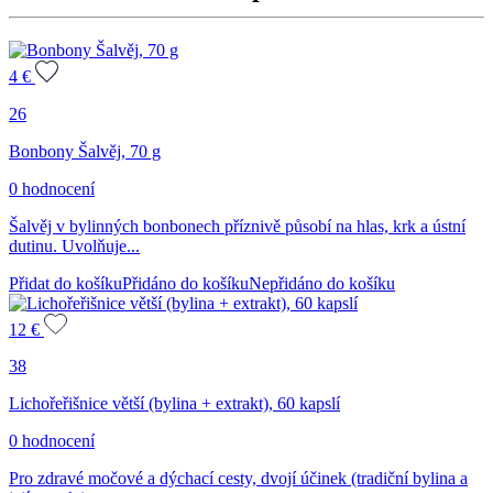
4
€
26
Bonbony Šalvěj, 70 g
0 hodnocení
Šalvěj v bylinných bonbonech příznivě působí na hlas, krk a ústní
dutinu. Uvolňuje...
Přidat do košíku
Přidáno do košíku
Nepřidáno do košíku
12
€
38
Lichořeřišnice větší (bylina + extrakt), 60 kapslí
0 hodnocení
Pro zdravé močové a dýchací cesty, dvojí účinek (tradiční bylina a