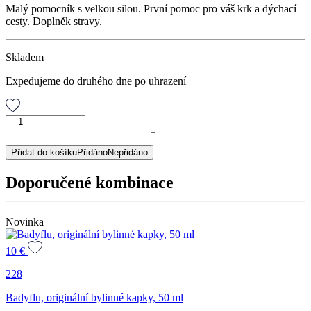
Malý pomocník s velkou silou. První pomoc pro váš krk a dýchací
cesty. Doplněk stravy.
Skladem
Expedujeme do druhého dne po uhrazení
Spray
do
+
-
krku
Přidat do košíku
Přidáno
Nepřidáno
s
dubovou
Doporučené kombinace
kůrou,
50
ml
množství
Novinka
10
€
228
Badyflu, originální bylinné kapky, 50 ml