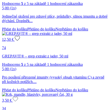
Hodnoceno
5
z 5 na základě
1
hodnocení zákazníka
5,00
(1x)
Jedinečné složení pro zdravé plíce, průdušky, silnou imunitu a dobré
dýchání. Doplněk...
Přidat do košíku
Přidáno do košíku
Nepřidáno do košíku
12,50
€
74
GREPAVIT® – grep extrakt z jader, 50 ml
Hodnoceno
5
z 5 na základě
1
hodnocení zákazníka
5,00
(1x)
Pro posílení přirozené imunity (vysoký obsah vitamínu C) a zevně
při kožních potížích....
Přidat do košíku
Přidáno do košíku
Nepřidáno do košíku
3,50
€
34