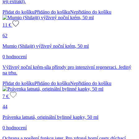
její extrakt).
Přidat do košíku
Přidáno do košíku
Nepřidáno do košíku
11
€
62
Mumio (Shilajit) výživný noční krém, 50 ml
0 hodnocení
Výživný noční krém-síla přírody pro intenzivní regeneraci. Jediný
na trhu.
Přidat do košíku
Přidáno do košíku
Nepřidáno do košíku
7
€
44
Právenka latnatá, originální bylinné kapky, 50 ml
0 hodnocení
Ochrana a posílení funkce jater. Pro zdravé horní cesty dýchací.