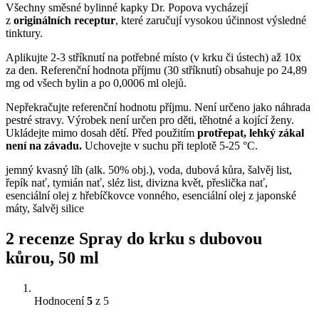
Všechny směsné bylinné kapky Dr. Popova vycházejí
z
originálních receptur
, které zaručují vysokou účinnost výsledné
tinktury.
Aplikujte 2-3 stříknutí na potřebné místo (v krku či ústech) až 10x
za den. Referenční hodnota příjmu (30 stříknutí) obsahuje po 24,89
mg od všech bylin a po 0,0006 ml olejů.
Nepřekračujte referenční hodnotu příjmu. Není určeno jako náhrada
pestré stravy. Výrobek není určen pro děti, těhotné a kojící ženy.
Ukládejte mimo dosah dětí. Před použitím
protřepat, lehký zákal
není na závadu.
Uchovejte v suchu při teplotě 5-25 °C.
jemný kvasný líh (alk. 50% obj.), voda, dubová kůra, šalvěj list,
řepík nať, tymián nať, sléz list, divizna květ, přeslička nať,
esenciální olej z hřebíčkovce vonného, esenciální olej z japonské
máty, šalvěj silice
2 recenze
Spray do krku s dubovou
kůrou, 50 ml
Hodnocení
5
z 5