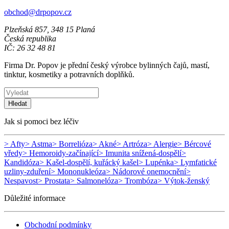
obchod@drpopov.cz
Plzeňská 857, 348 15 Planá
Česká republika
IČ: 26 32 48 81
Firma Dr. Popov je přední český výrobce bylinných čajů, mastí,
tinktur, kosmetiky a potravních doplňků.
Hledat
Jak si pomoci bez léčiv
> Afty
> Astma
> Borrelióza
> Akné
> Artróza
> Alergie
> Bércové
vředy
> Hemoroidy-začínající
> Imunita snížená-dospělí
>
Kandidóza
> Kašel-dospělí, kuřácký kašel
> Lupénka
> Lymfatické
uzliny-zduření
> Mononukleóza
> Nádorové onemocnění
>
Nespavost
> Prostata
> Salmonelóza
> Trombóza
> Výtok-ženský
Důležité informace
Obchodní podmínky