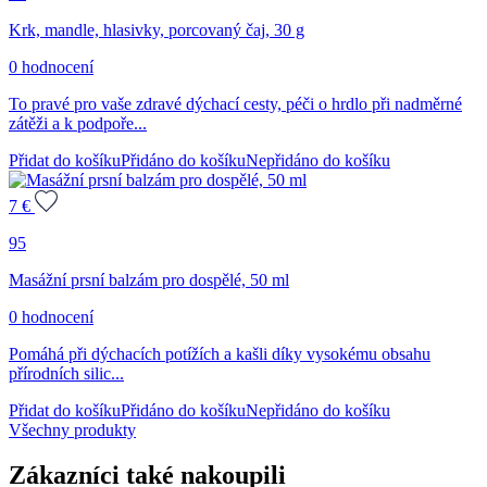
Krk, mandle, hlasivky, porcovaný čaj, 30 g
0 hodnocení
To pravé pro vaše zdravé dýchací cesty, péči o hrdlo při nadměrné
zátěži a k podpoře...
Přidat do košíku
Přidáno do košíku
Nepřidáno do košíku
7
€
95
Masážní prsní balzám pro dospělé, 50 ml
0 hodnocení
Pomáhá při dýchacích potížích a kašli díky vysokému obsahu
přírodních silic...
Přidat do košíku
Přidáno do košíku
Nepřidáno do košíku
Všechny produkty
Zákazníci také nakoupili