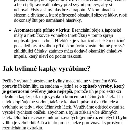
a herci připravovali nálevy před svými projevy, aby si
uchovali čistý a silný hlas bez chrapotu. V kombinaci se
slézem a diviznou, které přirozeně obsahují slizové látky, tvoří
dokonalý štít pro namáhané hlasivky.
Aromaterapie přímo v krku:
Esenciální oleje z japonské
máty a hřebíčkovce vonného (hřebíčku) v tomto spreji
nepůsobí jen na chuť. Hřebíček je v tradiční asijské medicíně
po staletí první volbou při diskomfortu v ústní dutině pro své
zklidňující účinky, zatímco máta dodává okamžitý chladivý
impuls, který uleví od pocitu těžkosti.
Jak bylinné kapky vyrábíme?
Pečlivě vybrané atestované byliny macerujeme v jemném 60%
potravinářském lihu za studena – jedná se o
způsob výroby, který
je generacemi ověřený jako nejlepší
, protože líh je pro extrakci
ideální a kapky pak mají vysokou koncentraci účinných látek. Líh
navíc doplňujeme vodou, takže v kapkách působí dva činitelé a
vyluhuje se tedy i více účinných látek. Využíváme odstřeďování za
vysoké rychlosti otáček, abychom z bylin získali více účinných
látek. Dlouhá macerace mikronizovaných (jemně rozemletých) bylin
v lihu je velmi důležitá a tento proces nelze porovnávat s prostým
rozmícháním extraktu.