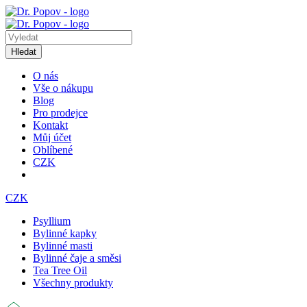
Hledat
O nás
Vše o nákupu
Blog
Pro prodejce
Kontakt
Můj účet
Oblíbené
CZK
CZK
Psyllium
Bylinné kapky
Bylinné masti
Bylinné čaje a směsi
Tea Tree Oil
Všechny produkty