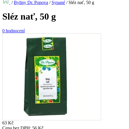
/
Byliny Dr. Popova
/
Sypané
/
Sléz nať, 50 g
Sléz nať, 50 g
0 hodnocení
63
Kč
Cena bez DPH:
56
Kč