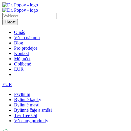
Hledat
O nás
Vše o nákupu
Blog
Pro prodejce
Kontakt
Můj účet
Oblíbené
EUR
EUR
Psyllium
Bylinné kapky
Bylinné masti
Bylinné čaje a směsi
Tea Tree Oil
Všechny produkty