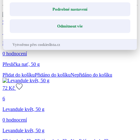
Podrobné nastavení
59
Kč
Odmítnout vše
10
Přeslička nať, 50 g
Vytvořeno přes cookieslista.cz
0 hodnocení
Přeslička nať, 50 g
Přidat do košíku
Přidáno do košíku
Nepřidáno do košíku
72
Kč
6
Levandule květ, 50 g
0 hodnocení
Levandule květ, 50 g