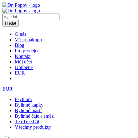
Hledat
O nás
Vše o nákupu
Blog
Pro prodejce
Kontakt
Můj účet
Oblíbené
EUR
EUR
Psyllium
Bylinné kapky
Bylinné masti
Bylinné čaje a směsi
Tea Tree Oil
Všechny produkty