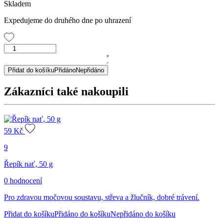
Skladem
Expedujeme do druhého dne po uhrazení
Levandule
květ,
+
-
50
Přidat do košíku
Přidáno
Nepřidáno
g
množství
Zákazníci také nakoupili
59
Kč
9
Řepík nať, 50 g
0 hodnocení
Pro zdravou močovou soustavu, střeva a žlučník, dobré trávení.
Přidat do košíku
Přidáno do košíku
Nepřidáno do košíku