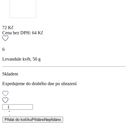
72
Kč
Cena bez DPH:
64
Kč
6
Levandule květ, 50 g
Skladem
Expedujeme do druhého dne po uhrazení
Levandule
květ,
+
-
50
Přidat do košíku
Přidáno
Nepřidáno
g
množství