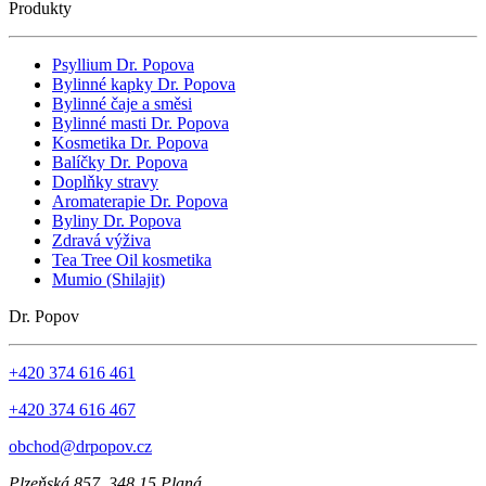
Produkty
Psyllium Dr. Popova
Bylinné kapky Dr. Popova
Bylinné čaje a směsi
Bylinné masti Dr. Popova
Kosmetika Dr. Popova
Balíčky Dr. Popova
Doplňky stravy
Aromaterapie Dr. Popova
Byliny Dr. Popova
Zdravá výživa
Tea Tree Oil kosmetika
Mumio (Shilajit)
Dr. Popov
+420 374 616 461
+420 374 616 467
obchod@drpopov.cz
Plzeňská 857, 348 15 Planá