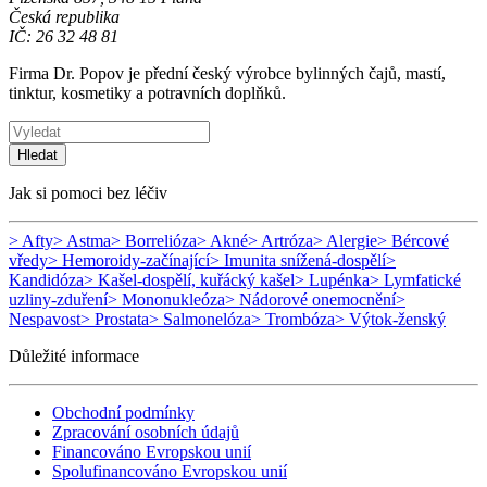
Česká republika
IČ: 26 32 48 81
Firma Dr. Popov je přední český výrobce bylinných čajů, mastí,
tinktur, kosmetiky a potravních doplňků.
Hledat
Jak si pomoci bez léčiv
> Afty
> Astma
> Borrelióza
> Akné
> Artróza
> Alergie
> Bércové
vředy
> Hemoroidy-začínající
> Imunita snížená-dospělí
>
Kandidóza
> Kašel-dospělí, kuřácký kašel
> Lupénka
> Lymfatické
uzliny-zduření
> Mononukleóza
> Nádorové onemocnění
>
Nespavost
> Prostata
> Salmonelóza
> Trombóza
> Výtok-ženský
Důležité informace
Obchodní podmínky
Zpracování osobních údajů
Financováno Evropskou unií
Spolufinancováno Evropskou unií