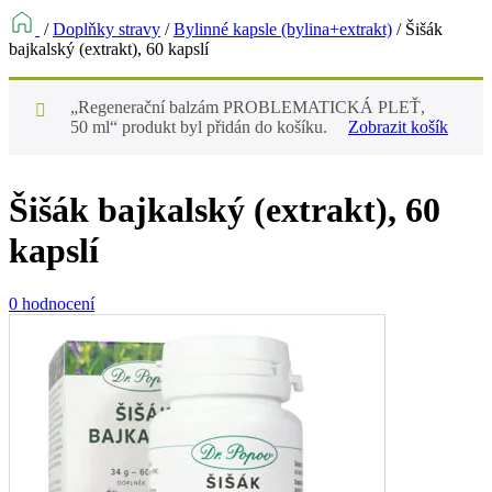
/
Doplňky stravy
/
Bylinné kapsle (bylina+extrakt)
/
Šišák
bajkalský (extrakt), 60 kapslí
„Regenerační balzám PROBLEMATICKÁ PLEŤ,
50 ml“ produkt byl přidán do košíku.
Zobrazit košík
Šišák bajkalský (extrakt), 60
kapslí
0 hodnocení