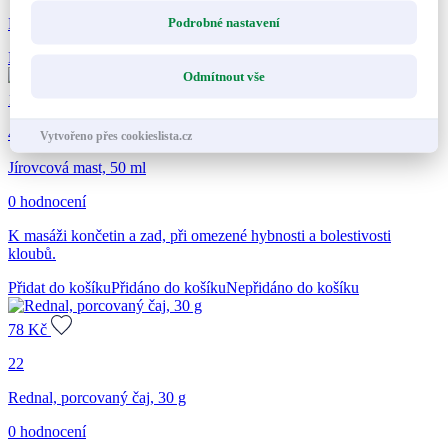
Podrobné nastavení
Dárková kazeta Klouby, pro zdravý pohyb každý den.
Není skladem
Informujte mě
Odmítnout vše
130
Kč
46
Vytvořeno přes cookieslista.cz
Jírovcová mast, 50 ml
0 hodnocení
K masáži končetin a zad, při omezené hybnosti a bolestivosti
kloubů.
Přidat do košíku
Přidáno do košíku
Nepřidáno do košíku
78
Kč
22
Rednal, porcovaný čaj, 30 g
0 hodnocení