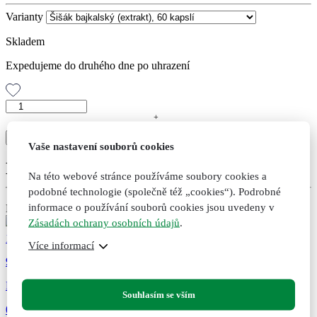
Varianty
Skladem
Expedujeme do druhého dne po uhrazení
Šišák
bajkalský
+
-
(extrakt),
Přidat do košíku
Přidáno
Nepřidáno
60
Vaše nastavení souborů cookies
kapslí
Doporučené kombinace
množství
Na této webové stránce používáme soubory cookies a
podobné technologie (společně též „cookies“). Podrobné
informace o používání souborů cookies jsou uvedeny v
Dárek
Zásadách ochrany osobních údajů
.
199
Kč
Více informací
9
DUO Balíček Zdravé klouby
Souhlasím se vším
0 hodnocení