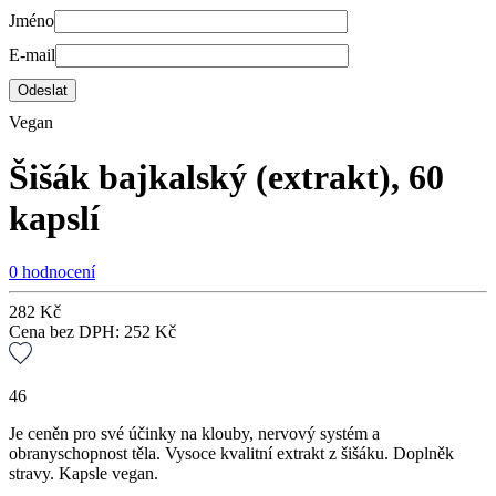
Jméno
E-mail
Vegan
Šišák bajkalský (extrakt), 60
kapslí
0 hodnocení
282
Kč
Cena bez DPH:
252
Kč
46
Je ceněn pro své účinky na klouby, nervový systém a
obranyschopnost těla. Vysoce kvalitní extrakt z šišáku. Doplněk
stravy. Kapsle vegan.