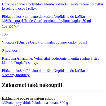
Udržuje zdravé a pohyblivé klouby, odvodňuje-odstranění přebytku
kyseliny močové (díky...
Přidat do košíku
Přidáno do košíku
Nepřidáno do košíku
158
Kč
106
Vilcacora (Uňa de Gato), originální bylinné kapky, 50 ml
0 hodnocení
Královna Amazonie. Velmi silně podporuje imunitu a zdravý stav
kloubů. Doplněk stravy.
Přidat do košíku
Přidáno do košíku
Nepřidáno do košíku
Všechny produkty
Zákazníci také nakoupili
Exkluzivně pouze na našem eshopu