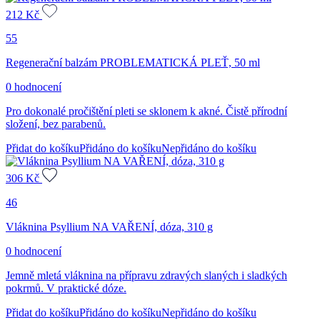
212
Kč
55
Regenerační balzám PROBLEMATICKÁ PLEŤ, 50 ml
0 hodnocení
Pro dokonalé pročištění pleti se sklonem k akné. Čistě přírodní
složení, bez parabenů.
Přidat do košíku
Přidáno do košíku
Nepřidáno do košíku
306
Kč
46
Vláknina Psyllium NA VAŘENÍ, dóza, 310 g
0 hodnocení
Jemně mletá vláknina na přípravu zdravých slaných i sladkých
pokrmů. V praktické dóze.
Přidat do košíku
Přidáno do košíku
Nepřidáno do košíku