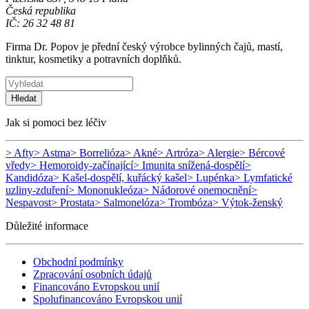
Česká republika
IČ: 26 32 48 81
Firma Dr. Popov je přední český výrobce bylinných čajů, mastí,
tinktur, kosmetiky a potravních doplňků.
Hledat
Jak si pomoci bez léčiv
> Afty
> Astma
> Borrelióza
> Akné
> Artróza
> Alergie
> Bércové
vředy
> Hemoroidy-začínající
> Imunita snížená-dospělí
>
Kandidóza
> Kašel-dospělí, kuřácký kašel
> Lupénka
> Lymfatické
uzliny-zduření
> Mononukleóza
> Nádorové onemocnění
>
Nespavost
> Prostata
> Salmonelóza
> Trombóza
> Výtok-ženský
Důležité informace
Obchodní podmínky
Zpracování osobních údajů
Financováno Evropskou unií
Spolufinancováno Evropskou unií