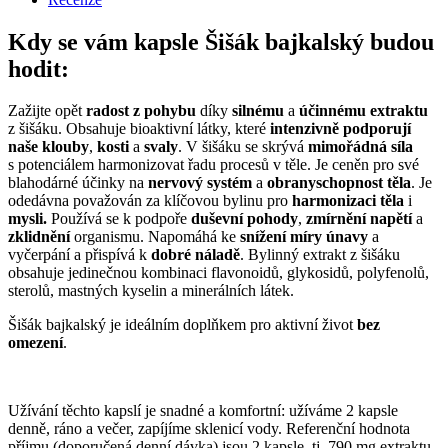
Kdy se vám kapsle Šišák bajkalský budou
hodit:
Zažijte opět
radost z pohybu
díky
silnému
a
účinnému extraktu
z šišáku. Obsahuje bioaktivní látky, které
intenzivně podporují
naše klouby
,
kosti
a
svaly
. V šišáku se skrývá
mimořádná síla
s potenciálem harmonizovat řadu procesů v těle. Je ceněn pro své
blahodárné účinky na
nervový systém
a
obranyschopnost těla
. Je
odedávna považován za klíčovou bylinu pro
harmonizaci těla
i
mysli.
Používá se k podpoře
duševní pohody
,
zmírnění napětí
a
zklidnění
organismu. Napomáhá ke
snížení míry únavy
a
vyčerpání a přispívá k
dobré náladě
. Bylinný extrakt z šišáku
obsahuje jedinečnou kombinaci flavonoidů, glykosidů, polyfenolů,
sterolů, mastných kyselin a minerálních látek.
Šišák bajkalský je ideálním doplňkem pro aktivní život
bez
omezení
.
Užívání těchto kapslí je snadné a komfortní: užíváme 2 kapsle
denně, ráno a večer, zapíjíme sklenicí vody. Referenční hodnota
příjmu (doporučená denní dávka) jsou 2 kapsle, tj. 790 mg extraktu