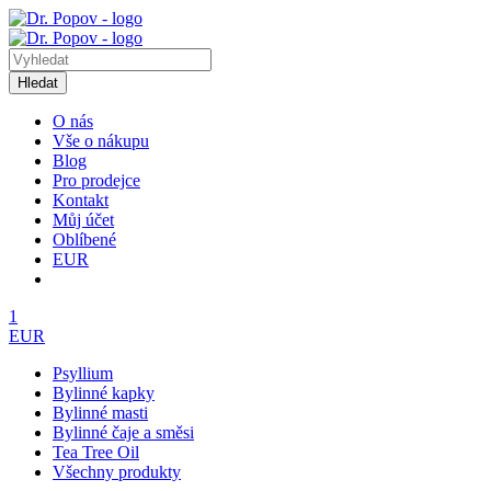
Hledat
O nás
Vše o nákupu
Blog
Pro prodejce
Kontakt
Můj účet
Oblíbené
EUR
1
EUR
Psyllium
Bylinné kapky
Bylinné masti
Bylinné čaje a směsi
Tea Tree Oil
Všechny produkty