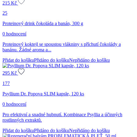
215
Kč
25
Proteinový drink čokoláda a banán, 300 g
0 hodnocení
Proteinový koktejl se spoustou vlákniny s příchutí čokolády a
banánu. Žádné aroma a...
Přidat do košíku
Přidáno do košíku
Nepřidáno do košíku
295
Kč
177
Psyllium Dr. Popova SLIM kapsle, 120 ks
0 hodnocení
Pro efektivní a snadné hubnutí. Kombinace Psyllia a účinných
rostlinných extraktů.
Přidat do košíku
Přidáno do košíku
Nepřidáno do košíku