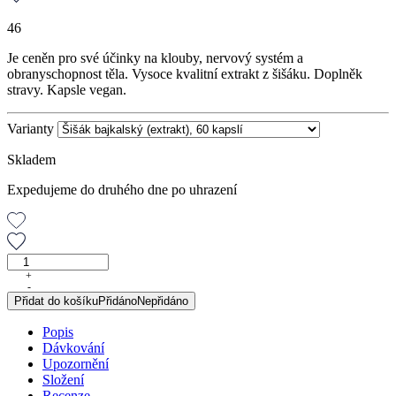
46
Je ceněn pro své účinky na klouby, nervový systém a
obranyschopnost těla. Vysoce kvalitní extrakt z šišáku. Doplněk
stravy. Kapsle vegan.
Varianty
Skladem
Expedujeme do druhého dne po uhrazení
Šišák
bajkalský
+
-
(extrakt),
Přidat do košíku
Přidáno
Nepřidáno
60
kapslí
Popis
množství
Dávkování
Upozornění
Složení
Recenze