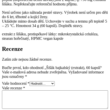
šišáku. Nepřekračujte referenční hodnotu příjmu.
Není určeno jako náhrada pestré stravy. Výrobek není určen pro děti
do 6 let, těhotné a kojící ženy.
Ukládejte mimo dosah dětí. Uchovejte v suchu a temnu při teplotě 5
– 25 °C. Hmotnost 34 g (60 kapslí). Doplněk stravy.
extrakt z šišáku, protispékavé látky: mikrokrystalická celulóza,
stearan hořečnatý, HPMC vegan kapsle
Recenze
Zatím zde nejsou žádné recenze.
Buďte první, kdo ohodnotí „Šišák bajkalský (extrakt), 60 kapslí“
Vaše e-mailová adresa nebude zveřejněna.
Vyžadované informace
jsou označeny
*
Vaše hodnocení
*
Vaše recenze
*