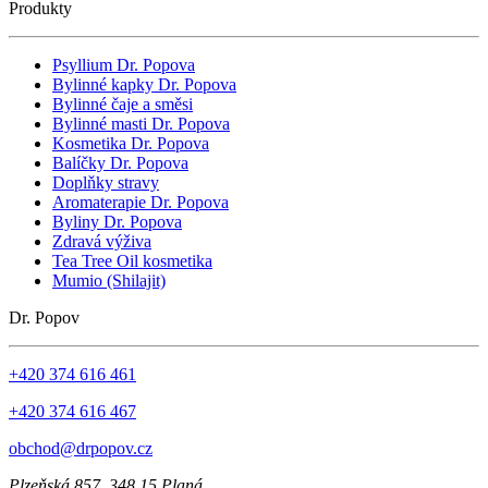
Produkty
Psyllium Dr. Popova
Bylinné kapky Dr. Popova
Bylinné čaje a směsi
Bylinné masti Dr. Popova
Kosmetika Dr. Popova
Balíčky Dr. Popova
Doplňky stravy
Aromaterapie Dr. Popova
Byliny Dr. Popova
Zdravá výživa
Tea Tree Oil kosmetika
Mumio (Shilajit)
Dr. Popov
+420 374 616 461
+420 374 616 467
obchod@drpopov.cz
Plzeňská 857, 348 15 Planá