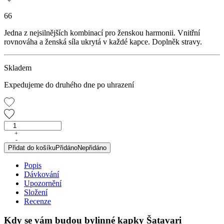
66
Jedna z nejsilnějších kombinací pro ženskou harmonii. Vnitřní
rovnováha a ženská síla ukrytá v každé kapce. Doplněk stravy.
Skladem
Expedujeme do druhého dne po uhrazení
Šatavari
s
+
-
andělikou,
Přidat do košíku
Přidáno
Nepřidáno
originální
bylinné
Popis
kapky,
Dávkování
50
Upozornění
ml
Složení
množství
Recenze
Kdy se vám budou bylinné kapky Šatavari