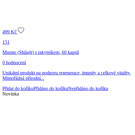
499
Kč
151
Mumio (Shilajit) s rakytníkem, 60 kapslí
0 hodnocení
Unikátní produkt na podporu regenerace, imunity a celkové vitality.
Mimořádná přírodní...
Přidat do košíku
Přidáno do košíku
Nepřidáno do košíku
Novinka