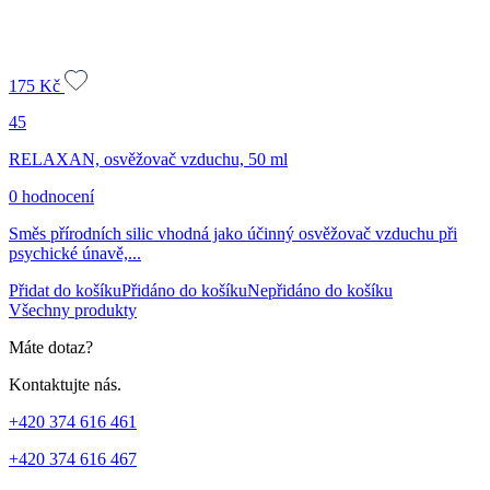
175
Kč
45
RELAXAN, osvěžovač vzduchu, 50 ml
0 hodnocení
Směs přírodních silic vhodná jako účinný osvěžovač vzduchu při
psychické únavě,...
Přidat do košíku
Přidáno do košíku
Nepřidáno do košíku
Všechny produkty
Máte dotaz?
Kontaktujte nás.
+420 374 616 461
+420 374 616 467