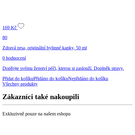
169
Kč
80
Zdravá prsa, originální bylinné kapky, 50 ml
0 hodnocení
Dopřejte svému ženství péči, kterou si zaslouží. Doplněk stravy.
Přidat do košíku
Přidáno do košíku
Nepřidáno do košíku
Všechny produkty
Zákazníci také nakoupili
Exkluzivně pouze na našem eshopu