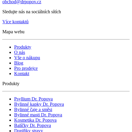
obchod@drpopov.cz
Sledujte nás na sociálních sítích
Více kontaktů
Mapa webu
Produkty
O nás
Vše o nákupu
Blog
Pro prodejce
Kontakt
Produkty
Psyllium Dr. Popova
Bylinné kapky Dr. Popova
Bylinné čaje a směsi
Bylinné masti Dr. Popova
Kosmetika Dr. Popova
Balíčky Dr. Popova
Doplňky stravy