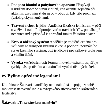
Podpora kloubů a pohybového aparátu:
Přispívají
k udržení dobrého stavu kloubů, což oceníte zejména při
aktivním životním stylu nebo v období, kdy tělo prochází
fyziologickými změnami.
Trávení a chuť k jídlu:
Andělika lékařská je mistrem v péči
o zažívací trakt. Podporuje tvorbu trávicích šťáv, pomáhá při
nechutenství a přispívá k normální funkci žaludku a jater.
Krev a oběhový systém:
Andělika je tradičně ceněna pro
svůj vliv na transport kyslíku v krvi a podporu normálního
stavu krevního systému, což je klíčové pro celkové prokrvení
a vitalitu tkání.
Vysoká vstřebatelnost:
Forma lihového extraktu zajišťuje
rychlý nástup účinku a maximální využití účinných látek.
📜
Byliny opředené legendami
Kombinace Šatavari a anděliky není náhodná – spojuje v sobě
moudrost starověké Indie a evropského středověkého klášterního
léčitelství.
Šatavari: „Ta se stovkou manželů“