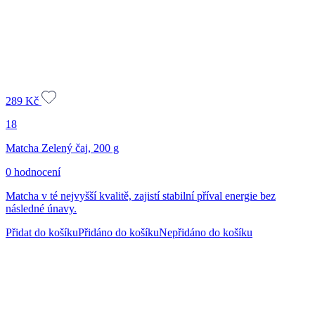
289
Kč
18
Matcha Zelený čaj, 200 g
0 hodnocení
Matcha v té nejvyšší kvalitě, zajistí stabilní příval energie bez
následné únavy.
Přidat do košíku
Přidáno do košíku
Nepřidáno do košíku