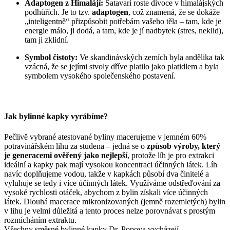
Adaptogen z Himalájí:
Šatavari roste divoce v himalájských
podhůřích. Je to tzv.
adaptogen
, což znamená, že se dokáže
„inteligentně“ přizpůsobit potřebám vašeho těla – tam, kde je
energie málo, ji dodá, a tam, kde je jí nadbytek (stres, neklid),
tam ji zklidní.
Symbol čistoty:
Ve skandinávských zemích byla andělika tak
vzácná, že se jejími stvoly dříve platilo jako platidlem a byla
symbolem vysokého společenského postavení.
Jak bylinné kapky vyrábíme?
Pečlivě vybrané atestované byliny macerujeme v jemném 60%
potravinářském lihu za studena – jedná se o
způsob výroby, který
je generacemi ověřený jako nejlepší
, protože líh je pro extrakci
ideální a kapky pak mají vysokou koncentraci účinných látek. Líh
navíc doplňujeme vodou, takže v kapkách působí dva činitelé a
vyluhuje se tedy i více účinných látek. Využíváme odstřeďování za
vysoké rychlosti otáček, abychom z bylin získali více účinných
látek. Dlouhá macerace mikronizovaných (jemně rozemletých) bylin
v lihu je velmi důležitá a tento proces nelze porovnávat s prostým
rozmícháním extraktu.
Všechny směsné bylinné kapky Dr. Popova vycházejí