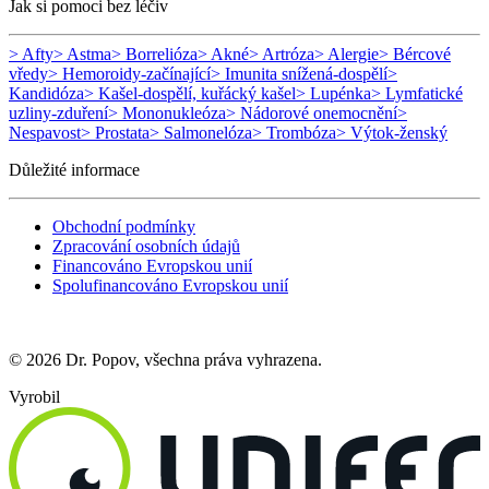
Jak si pomoci bez léčiv
> Afty
> Astma
> Borrelióza
> Akné
> Artróza
> Alergie
> Bércové
vředy
> Hemoroidy-začínající
> Imunita snížená-dospělí
>
Kandidóza
> Kašel-dospělí, kuřácký kašel
> Lupénka
> Lymfatické
uzliny-zduření
> Mononukleóza
> Nádorové onemocnění
>
Nespavost
> Prostata
> Salmonelóza
> Trombóza
> Výtok-ženský
Důležité informace
Obchodní podmínky
Zpracování osobních údajů
Financováno Evropskou unií
Spolufinancováno Evropskou unií
© 2026 Dr. Popov, všechna práva vyhrazena.
Vyrobil