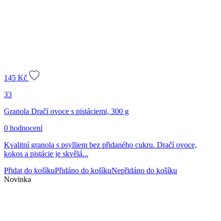
145
Kč
33
Granola Dračí ovoce s pistáciemi, 300 g
0 hodnocení
Kvalitní granola s psylliem bez přidaného cukru. Dračí ovoce,
kokos a pistácie je skvělá...
Přidat do košíku
Přidáno do košíku
Nepřidáno do košíku
Novinka