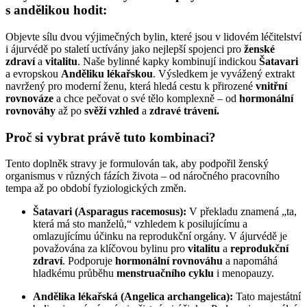
s andělikou hodit:
Objevte sílu dvou výjimečných bylin, které jsou v lidovém léčitelství
i ájurvédě po staletí uctívány jako nejlepší spojenci pro
ženské
zdraví
a
vitalitu
. Naše bylinné kapky kombinují indickou
Šatavari
a evropskou
Anděliku lékařskou
. Výsledkem je vyvážený extrakt
navržený pro moderní ženu, která hledá cestu k přirozené
vnitřní
rovnováze
a chce pečovat o své tělo komplexně – od
hormonální
rovnováhy
až po
svěží vzhled
a
zdravé trávení.
Proč si vybrat právě tuto kombinaci?
Tento doplněk stravy je formulován tak, aby podpořil ženský
organismus v různých fázích života – od náročného pracovního
tempa až po období fyziologických změn.
Šatavari (Asparagus racemosus):
V překladu znamená „ta,
která má sto manželů,“ vzhledem k posilujícímu a
omlazujícímu účinku na reprodukční orgány. V ájurvédě je
považována za klíčovou bylinu pro
vitalitu
a
reprodukční
zdraví
. Podporuje
hormonální rovnováhu
a napomáhá
hladkému průběhu
menstruačního cyklu
i menopauzy.
Andělika lékařská (Angelica archangelica):
Tato majestátní