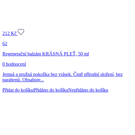
212
Kč
62
Regenerační balzám KRÁSNÁ PLEŤ, 50 ml
0 hodnocení
Jemná a pružná pokožka bez vrásek. Čistě přírodní složení, bez
parabenů. Obsahuje...
Přidat do košíku
Přidáno do košíku
Nepřidáno do košíku