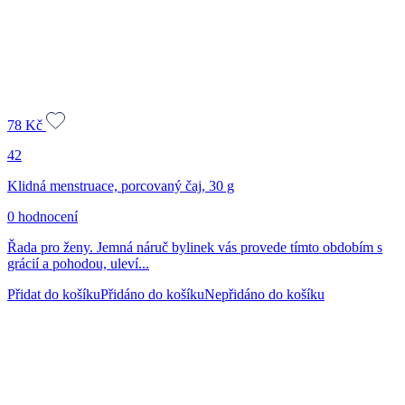
78
Kč
42
Klidná menstruace, porcovaný čaj, 30 g
0 hodnocení
Řada pro ženy. Jemná náruč bylinek vás provede tímto obdobím s
grácií a pohodou, uleví...
Přidat do košíku
Přidáno do košíku
Nepřidáno do košíku