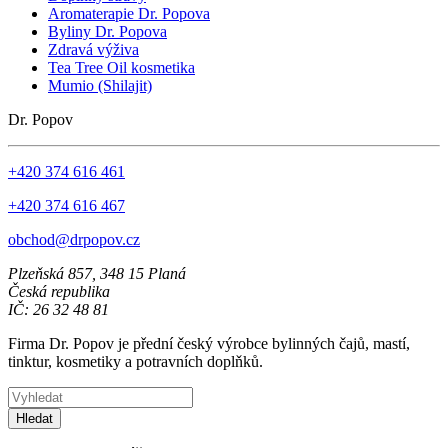
Aromaterapie Dr. Popova
Byliny Dr. Popova
Zdravá výživa
Tea Tree Oil kosmetika
Mumio (Shilajit)
Dr. Popov
+420 374 616 461
+420 374 616 467
obchod@drpopov.cz
Plzeňská 857, 348 15 Planá
Česká republika
IČ: 26 32 48 81
Firma Dr. Popov je přední český výrobce bylinných čajů, mastí,
tinktur, kosmetiky a potravních doplňků.
Hledat