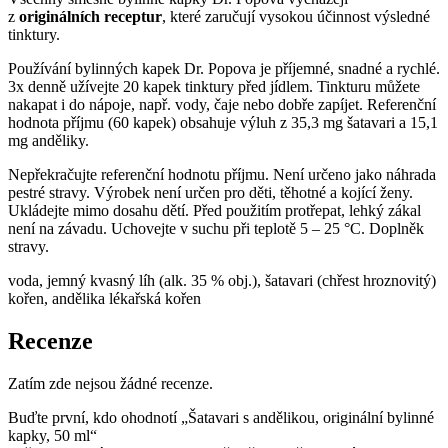
z
originálních receptur
, které zaručují vysokou účinnost výsledné
tinktury.
Používání bylinných kapek Dr. Popova je příjemné, snadné a rychlé.
3x denně užívejte 20 kapek tinktury před jídlem. Tinkturu můžete
nakapat i do nápoje, např. vody, čaje nebo dobře zapíjet. Referenční
hodnota příjmu (60 kapek) obsahuje výluh z 35,3 mg šatavari a 15,1
mg anděliky.
Nepřekračujte referenční hodnotu příjmu. Není určeno jako náhrada
pestré stravy. Výrobek není určen pro děti, těhotné a kojící ženy.
Ukládejte mimo dosahu dětí. Před použitím protřepat, lehký zákal
není na závadu. Uchovejte v suchu při teplotě 5 – 25 °C. Doplněk
stravy.
voda, jemný kvasný líh (alk. 35 % obj.), šatavari (chřest hroznovitý)
kořen, andělika lékařská kořen
Recenze
Zatím zde nejsou žádné recenze.
Buďte první, kdo ohodnotí „Šatavari s andělikou, originální bylinné
kapky, 50 ml“