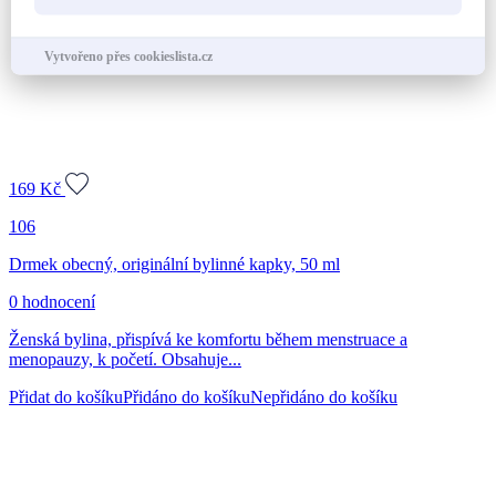
Vytvořeno přes cookieslista.cz
169
Kč
106
Drmek obecný, originální bylinné kapky, 50 ml
0 hodnocení
Ženská bylina, přispívá ke komfortu během menstruace a
menopauzy, k početí. Obsahuje...
Přidat do košíku
Přidáno do košíku
Nepřidáno do košíku