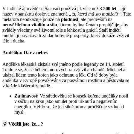
V indické ájurvédě se Šatavari používá již více než
3 500 let
. Její
název v sanskrtu doslova znamená
„ta, která má sto manželů“
. Tato
metafora neodkazuje pouze na
plodnost
, ale především na
neuvěřitelnou vitalitu a sílu
, kterou bylina ženám propůjčuje, aby
zvládly všechny své životní role s lehkostí a grácií. Staří indičtí
mudrci ji považovali za dar bohyně prosperity, který dokáže vyživit
tělo i ducha.
Andělika: Dar z nebes
Andělika lékařská získala své jméno podle legendy ze 14. století.
Traduje se, že se během morových ran zjevil archanděl Michael a
ukázal lidem tento kořen jako ochranu a lék. Od té doby byla
andělika v Evropě považována za posvátnou rostlinu a pěstovala se
v každé klášterní zahradě.
Zajímavost:
Ve středověku se kousek kořene anděliky nosil
v sáčku na krku jako amulet proti uřknutí a negativním
energiím. Věřilo se, že její silné aroma pročišťuje vzduch i
mysl.
💡 Věděli jste, že…?