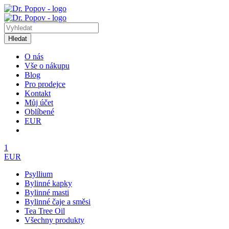
Hledat
O nás
Vše o nákupu
Blog
Pro prodejce
Kontakt
Můj účet
Oblíbené
EUR
1
EUR
Psyllium
Bylinné kapky
Bylinné masti
Bylinné čaje a směsi
Tea Tree Oil
Všechny produkty