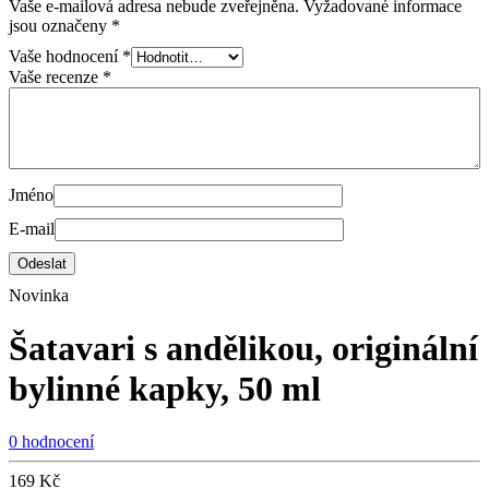
Vaše e-mailová adresa nebude zveřejněna.
Vyžadované informace
jsou označeny
*
Vaše hodnocení
*
Vaše recenze
*
Jméno
E-mail
Novinka
Šatavari s andělikou, originální
bylinné kapky, 50 ml
0 hodnocení
169
Kč