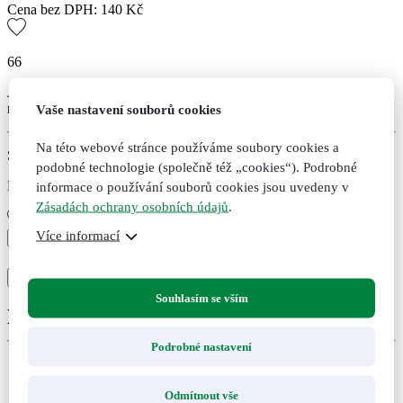
Cena bez DPH:
140
Kč
66
Jedna z nejsilnějších kombinací pro ženskou harmonii. Vnitřní
rovnováha a ženská síla ukrytá v každé kapce. Doplněk stravy.
Vaše nastavení souborů cookies
Na této webové stránce používáme soubory cookies a
Skladem
podobné technologie (společně též „cookies“). Podrobné
Expedujeme do druhého dne po uhrazení
informace o používání souborů cookies jsou uvedeny v
Zásadách ochrany osobních údajů
.
Více informací
Šatavari
s
+
-
andělikou,
Přidat do košíku
Přidáno
Nepřidáno
originální
Souhlasím se vším
bylinné
Doporučené kombinace
kapky,
50
Podrobné nastavení
ml
množství
Odmítnout vše