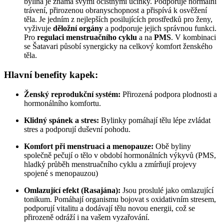
bylina je známá svými očistnými účinky. Podporuje normální
trávení, přirozenou obranyschopnost a přispívá k osvěžení
těla. Je jedním z nejlepších posilujících prostředků pro ženy,
vyživuje
děložní orgány
a podporuje jejich správnou funkci.
Pro
regulaci menstruačního cyklu
a na
PMS
. V kombinaci
se Šatavari působí synergicky na celkový komfort ženského
těla.
Hlavní benefity kapek:
Ženský reprodukční systém:
Přirozená podpora plodnosti a
hormonálního komfortu.
Klidný spánek a stres:
Bylinky pomáhají tělu lépe zvládat
stres a podporují duševní pohodu.
Komfort při menstruaci a menopauze:
Obě byliny
společně pečují o tělo v období hormonálních výkyvů (PMS,
hladký průběh menstruačního cyklu a zmírňují projevy
spojené s menopauzou)
Omlazující efekt (Rasajána):
Jsou proslulé jako omlazující
tonikum. Pomáhají organismu bojovat s oxidativním stresem,
podporují vitalitu a dodávají tělu novou energii, což se
přirozeně odráží i na vašem vyzařování.