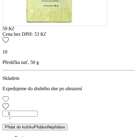
59
Kč
Cena bez DPH:
53
Kč
10
Přeslička nať, 50 g
Skladem
Expedujeme do druhého dne po uhrazení
Přeslička
nať,
+
-
50
Přidat do košíku
Přidáno
Nepřidáno
g
množství