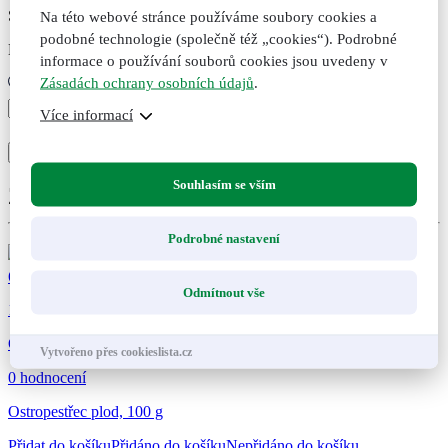
Skladem
Na této webové stránce používáme soubory cookies a
podobné technologie (společně též „cookies“). Podrobné
Expedujeme do druhého dne po uhrazení
informace o používání souborů cookies jsou uvedeny v
Zásadách ochrany osobních údajů
.
Přeslička
Více informací
nať,
+
-
50
Přidat do košíku
Přidáno
Nepřidáno
g
množství
Souhlasím se vším
Zákazníci také nakoupili
Podrobné nastavení
63
Kč
Odmítnout vše
19
Ostropestřec plod, 100 g
Vytvořeno přes cookieslista.cz
0 hodnocení
Ostropestřec plod, 100 g
Přidat do košíku
Přidáno do košíku
Nepřidáno do košíku