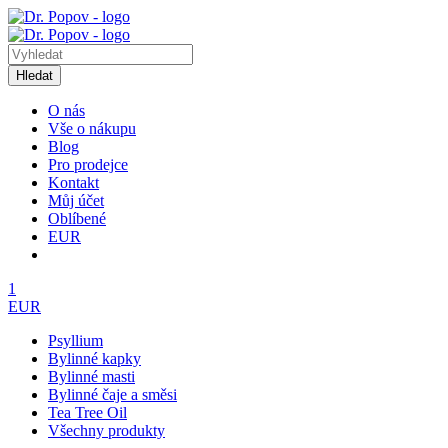
Hledat
O nás
Vše o nákupu
Blog
Pro prodejce
Kontakt
Můj účet
Oblíbené
EUR
1
EUR
Psyllium
Bylinné kapky
Bylinné masti
Bylinné čaje a směsi
Tea Tree Oil
Všechny produkty