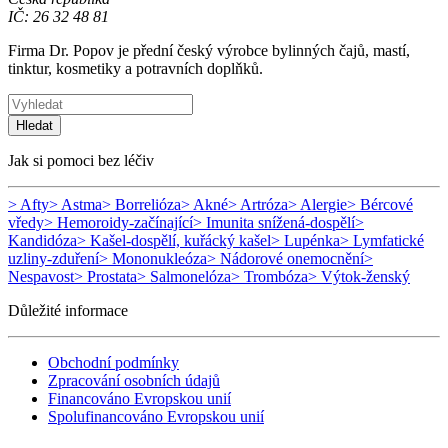
IČ: 26 32 48 81
Firma Dr. Popov je přední český výrobce bylinných čajů, mastí,
tinktur, kosmetiky a potravních doplňků.
Hledat
Jak si pomoci bez léčiv
> Afty
> Astma
> Borrelióza
> Akné
> Artróza
> Alergie
> Bércové
vředy
> Hemoroidy-začínající
> Imunita snížená-dospělí
>
Kandidóza
> Kašel-dospělí, kuřácký kašel
> Lupénka
> Lymfatické
uzliny-zduření
> Mononukleóza
> Nádorové onemocnění
>
Nespavost
> Prostata
> Salmonelóza
> Trombóza
> Výtok-ženský
Důležité informace
Obchodní podmínky
Zpracování osobních údajů
Financováno Evropskou unií
Spolufinancováno Evropskou unií