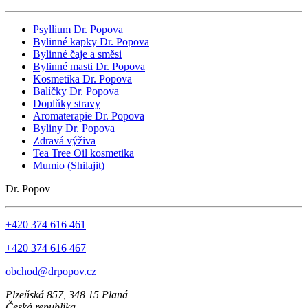
Psyllium Dr. Popova
Bylinné kapky Dr. Popova
Bylinné čaje a směsi
Bylinné masti Dr. Popova
Kosmetika Dr. Popova
Balíčky Dr. Popova
Doplňky stravy
Aromaterapie Dr. Popova
Byliny Dr. Popova
Zdravá výživa
Tea Tree Oil kosmetika
Mumio (Shilajit)
Dr. Popov
+420 374 616 461
+420 374 616 467
obchod@drpopov.cz
Plzeňská 857, 348 15 Planá
Česká republika