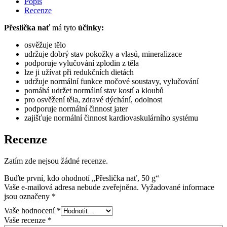
Popis
Recenze
Přeslička nať
má tyto
účinky:
osvěžuje tělo
udržuje dobrý stav pokožky a vlasů, mineralizace
podporuje vylučování zplodin z těla
lze ji užívat při redukčních dietách
udržuje normální funkce močové soustavy, vylučování
pomáhá udržet normální stav kostí a kloubů
pro osvěžení těla, zdravé dýchání, odolnost
podporuje normální činnost jater
zajišťuje normální činnost kardiovaskulárního systému
Recenze
Zatím zde nejsou žádné recenze.
Buďte první, kdo ohodnotí „Přeslička nať, 50 g“
Vaše e-mailová adresa nebude zveřejněna.
Vyžadované informace
jsou označeny
*
Vaše hodnocení
*
Vaše recenze
*