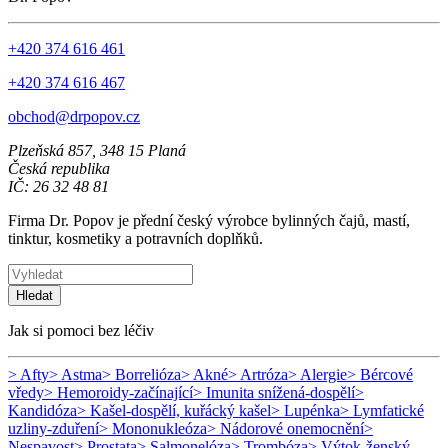
+420 374 616 461
+420 374 616 467
obchod@drpopov.cz
Plzeňská 857, 348 15 Planá
Česká republika
IČ: 26 32 48 81
Firma Dr. Popov je přední český výrobce bylinných čajů, mastí,
tinktur, kosmetiky a potravních doplňků.
Hledat
Jak si pomoci bez léčiv
> Afty
> Astma
> Borrelióza
> Akné
> Artróza
> Alergie
> Bércové
vředy
> Hemoroidy-začínající
> Imunita snížená-dospělí
>
Kandidóza
> Kašel-dospělí, kuřácký kašel
> Lupénka
> Lymfatické
uzliny-zduření
> Mononukleóza
> Nádorové onemocnění
>
Nespavost
> Prostata
> Salmonelóza
> Trombóza
> Výtok-ženský