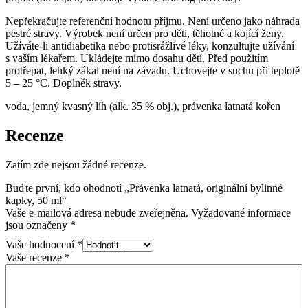
Nepřekračujte referenční hodnotu příjmu. Není určeno jako náhrada
pestré stravy. Výrobek není určen pro děti, těhotné a kojící ženy.
Užíváte-li antidiabetika nebo protisrážlivé léky, konzultujte užívání
s vaším lékařem. Ukládejte mimo dosahu dětí. Před použitím
protřepat, lehký zákal není na závadu. Uchovejte v suchu při teplotě
5 – 25 °C. Doplněk stravy.
voda, jemný kvasný líh (alk. 35 % obj.), právenka latnatá kořen
Recenze
Zatím zde nejsou žádné recenze.
Buďte první, kdo ohodnotí „Právenka latnatá, originální bylinné
kapky, 50 ml“
Vaše e-mailová adresa nebude zveřejněna.
Vyžadované informace
jsou označeny
*
Vaše hodnocení
*
Vaše recenze
*