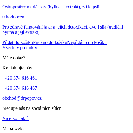
Ostropestřec mariánský (bylina + extrakt), 60 kapslí
0 hodnocení
Pro zdravé fungování jater a jejich detoxikaci, dvojí síla (tradiční
bylina a její extrakt).
Přidat do košíku
Přidáno do košíku
Nepřidáno do košíku
Všechny produkty
Máte dotaz?
Kontaktujte nás.
+420 374 616 461
+420 374 616 467
obchod@drpopov.cz
Sledujte nás na sociálních sítích
Více kontaktů
Mapa webu