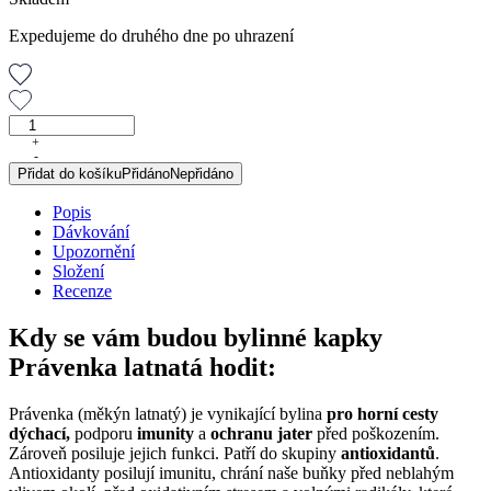
Expedujeme do druhého dne po uhrazení
Právenka
latnatá,
+
-
originální
Přidat do košíku
Přidáno
Nepřidáno
bylinné
kapky,
Popis
50
Dávkování
ml
Upozornění
množství
Složení
Recenze
Kdy se vám budou bylinné kapky
Právenka latnatá hodit:
Právenka (měkýn latnatý) je vynikající bylina
pro horní cesty
dýchací,
podporu
imunity
a
ochranu
jater
před poškozením.
Zároveň posiluje jejich funkci. Patří do skupiny
antioxidantů
.
Antioxidanty posilují imunitu, chrání naše buňky před neblahým