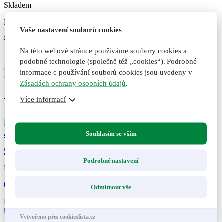
Skladem
Expedujeme do druhého dne po uhrazení
Vaše nastavení souborů cookies
Na této webové stránce používáme soubory cookies a
Právenka
latnatá,
+
podobné technologie (společně též „cookies“). Podrobné
-
originální
informace o používání souborů cookies jsou uvedeny v
Přidat do košíku
Přidáno
Nepřidáno
bylinné
Zásadách ochrany osobních údajů
.
kapky,
Doporučené kombinace
50
Více informací
ml
množství
Souhlasím se vším
449
Kč
56
Podrobné nastavení
Bylinná kúra Dr. Popova IMUNITA
0 hodnocení
Odmítnout vše
Kombinace 3 originálních bylinných kapek, na podporu přirozené
imunity a zdravého fungování...
Vytvořeno přes cookieslista.cz