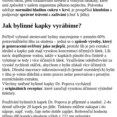
vlivem okolí, před oxidativním stresem a volnými radikály, které
umí způsobit v našem organismu pěknou neplechu. Právenka
udržuje
normální hladinu cukru v krvi
, je prospěšná
kloubům
a
podporuje
správné trávení
a
zažívání
(chuť k jídlu).
Jak bylinné kapky vyrábíme?
Pečlivě vybrané atestované byliny macerujeme v jemném 60%
potravinářském lihu za studena – jedná se o
způsob výroby, který
je generacemi ověřený jako nejlepší
, protože líh je pro extrakci
ideální a kapky pak mají vysokou koncentraci účinných látek. Líh
navíc doplňujeme vodou, takže v kapkách působí dva činitelé a
vyluhuje se tedy i více účinných látek. Využíváme odstřeďování za
vysoké rychlosti otáček, abychom z bylin získali více účinných
látek. Dlouhá macerace mikronizovaných (jemně rozemletých) bylin
v lihu je velmi důležitá a tento proces nelze porovnávat s prostým
rozmícháním extraktu.
Všechny směsné bylinné kapky Dr. Popova vycházejí
z
originálních receptur
, které zaručují vysokou účinnost výsledné
tinktury.
Používání bylinných kapek Dr. Popova je příjemné a snadné. 2-4x
denně užívejte 20 kapek po jídle. Tinkturu můžete nakapat i do
nápoje, např. vody, čaje nebo dobře zapíjet. Referenční hodnota
příjmu (80 kapek) obsahuje výluh z 232 mg právenky.