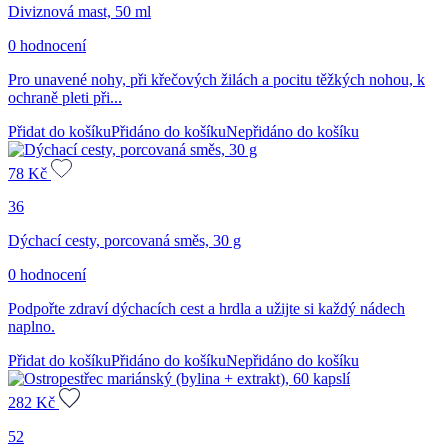
Diviznová mast, 50 ml
0 hodnocení
Pro unavené nohy, při křečových žilách a pocitu těžkých nohou, k
ochraně pleti při...
Přidat do košíku
Přidáno do košíku
Nepřidáno do košíku
78
Kč
36
Dýchací cesty, porcovaná směs, 30 g
0 hodnocení
Podpořte zdraví dýchacích cest a hrdla a užijte si každý nádech
naplno.
Přidat do košíku
Přidáno do košíku
Nepřidáno do košíku
282
Kč
52