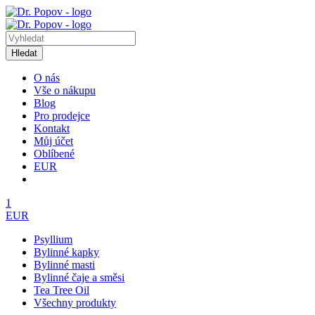
Hledat
O nás
Vše o nákupu
Blog
Pro prodejce
Kontakt
Můj účet
Oblíbené
EUR
1
EUR
Psyllium
Bylinné kapky
Bylinné masti
Bylinné čaje a směsi
Tea Tree Oil
Všechny produkty