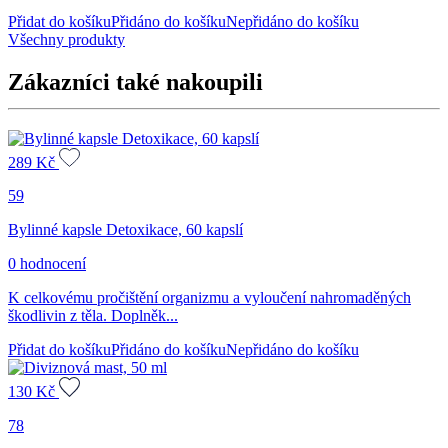
Přidat do košíku
Přidáno do košíku
Nepřidáno do košíku
Všechny produkty
Zákazníci také nakoupili
289
Kč
59
Bylinné kapsle Detoxikace, 60 kapslí
0 hodnocení
K celkovému pročištění organizmu a vyloučení nahromaděných
škodlivin z těla. Doplněk...
Přidat do košíku
Přidáno do košíku
Nepřidáno do košíku
130
Kč
78