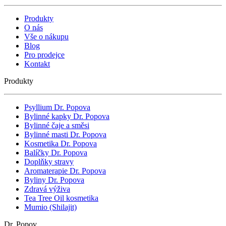
Produkty
O nás
Vše o nákupu
Blog
Pro prodejce
Kontakt
Produkty
Psyllium Dr. Popova
Bylinné kapky Dr. Popova
Bylinné čaje a směsi
Bylinné masti Dr. Popova
Kosmetika Dr. Popova
Balíčky Dr. Popova
Doplňky stravy
Aromaterapie Dr. Popova
Byliny Dr. Popova
Zdravá výživa
Tea Tree Oil kosmetika
Mumio (Shilajit)
Dr. Popov