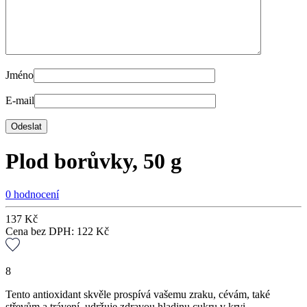
Jméno
E-mail
Plod borůvky, 50 g
0 hodnocení
137
Kč
Cena bez DPH:
122
Kč
8
Tento antioxidant skvěle prospívá vašemu zraku, cévám, také
střevům a trávení, udržuje zdravou hladinu cukru v krvi.