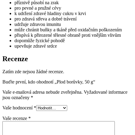
příznivě působí na zrak
pro pevné a pružné cévy
k udržení zdravé hladiny cukru v krvi
pro zdravá střeva a dobré trávení
udržuje zdravou imunitu
může chránit buňky a tkáně před oxidačním poškozením
přispívá k přirozené tělesné obraně proti vnějším vlivům
dopomůže fyzické pohodě
upevňuje zdravé srdce
Recenze
Zatím zde nejsou žádné recenze.
Buďte první, kdo ohodnotí „Plod borůvky, 50 g“
Vaše e-mailová adresa nebude zveřejněna.
Vyžadované informace
jsou označeny
*
Vaše hodnocení
*
Vaše recenze
*