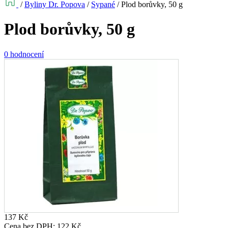
/
Byliny Dr. Popova
/
Sypané
/
Plod borůvky, 50 g
Plod borůvky, 50 g
0 hodnocení
137
Kč
Cena bez DPH:
122
Kč