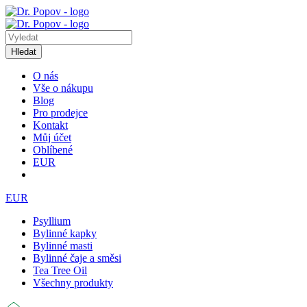
Hledat
O nás
Vše o nákupu
Blog
Pro prodejce
Kontakt
Můj účet
Oblíbené
EUR
EUR
Psyllium
Bylinné kapky
Bylinné masti
Bylinné čaje a směsi
Tea Tree Oil
Všechny produkty