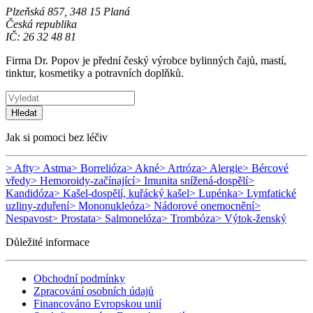
Plzeňská 857, 348 15 Planá
Česká republika
IČ: 26 32 48 81
Firma Dr. Popov je přední český výrobce bylinných čajů, mastí,
tinktur, kosmetiky a potravních doplňků.
Hledat
Jak si pomoci bez léčiv
> Afty
> Astma
> Borrelióza
> Akné
> Artróza
> Alergie
> Bércové
vředy
> Hemoroidy-začínající
> Imunita snížená-dospělí
>
Kandidóza
> Kašel-dospělí, kuřácký kašel
> Lupénka
> Lymfatické
uzliny-zduření
> Mononukleóza
> Nádorové onemocnění
>
Nespavost
> Prostata
> Salmonelóza
> Trombóza
> Výtok-ženský
Důležité informace
Obchodní podmínky
Zpracování osobních údajů
Financováno Evropskou unií