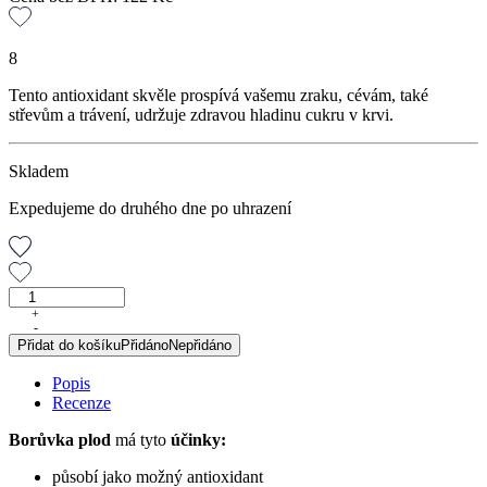
8
Tento antioxidant skvěle prospívá vašemu zraku, cévám, také
střevům a trávení, udržuje zdravou hladinu cukru v krvi.
Skladem
Expedujeme do druhého dne po uhrazení
Plod
borůvky,
+
-
50
Přidat do košíku
Přidáno
Nepřidáno
g
množství
Popis
Recenze
Borůvka plod
má tyto
účinky:
působí jako možný antioxidant