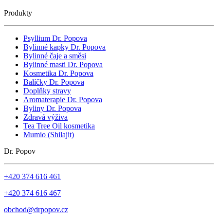
Produkty
Psyllium Dr. Popova
Bylinné kapky Dr. Popova
Bylinné čaje a směsi
Bylinné masti Dr. Popova
Kosmetika Dr. Popova
Balíčky Dr. Popova
Doplňky stravy
Aromaterapie Dr. Popova
Byliny Dr. Popova
Zdravá výživa
Tea Tree Oil kosmetika
Mumio (Shilajit)
Dr. Popov
+420 374 616 461
+420 374 616 467
obchod@drpopov.cz