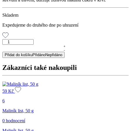
Skladem
Expedujeme do druhého dne po uhrazení
Plod
borůvky,
+
-
50
Přidat do košíku
Přidáno
Nepřidáno
g
množství
Zákazníci také nakoupili
59
Kč
6
Maliník list, 50 g
0 hodnocení
Maliník list, 50 g