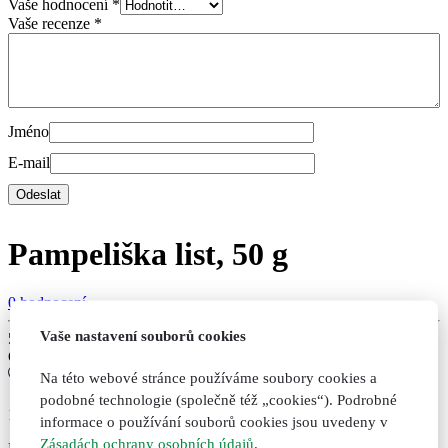
Vaše hodnocení
*
Vaše recenze
*
Jméno
E-mail
Pampeliška list, 50 g
0 hodnocení
Vaše nastavení souborů cookies
59
Kč
Cena bez DPH:
53
Kč
Na této webové stránce používáme soubory cookies a
podobné technologie (společně též „cookies“). Podrobné
10
informace o používání souborů cookies jsou uvedeny v
Zásadách ochrany osobních údajů
.