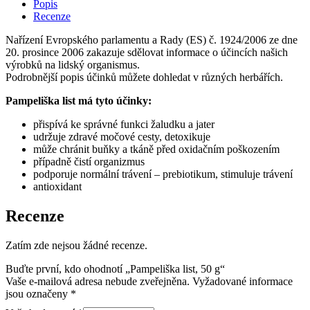
Popis
Recenze
Nařízení Evropského parlamentu a Rady (ES) č. 1924/2006 ze dne
20. prosince 2006 zakazuje sdělovat informace o účincích našich
výrobků na lidský organismus.
Podrobnější popis účinků můžete dohledat v různých herbářích.
Pampeliška list má tyto účinky:
přispívá ke správné funkci žaludku a jater
udržuje zdravé močové cesty, detoxikuje
může chránit buňky a tkáně před oxidačním poškozením
případně čistí organizmus
podporuje normální trávení – prebiotikum, stimuluje trávení
antioxidant
Recenze
Zatím zde nejsou žádné recenze.
Buďte první, kdo ohodnotí „Pampeliška list, 50 g“
Vaše e-mailová adresa nebude zveřejněna.
Vyžadované informace
jsou označeny
*