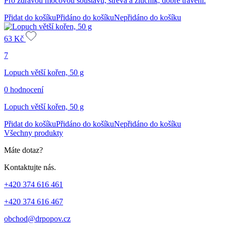
Pro zdravou močovou soustavu, střeva a žlučník, dobré trávení.
Přidat do košíku
Přidáno do košíku
Nepřidáno do košíku
63
Kč
7
Lopuch větší kořen, 50 g
0 hodnocení
Lopuch větší kořen, 50 g
Přidat do košíku
Přidáno do košíku
Nepřidáno do košíku
Všechny produkty
Máte dotaz?
Kontaktujte nás.
+420 374 616 461
+420 374 616 467
obchod@drpopov.cz