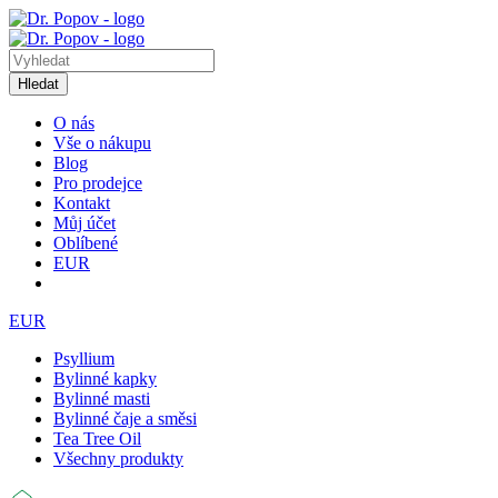
Hledat
O nás
Vše o nákupu
Blog
Pro prodejce
Kontakt
Můj účet
Oblíbené
EUR
EUR
Psyllium
Bylinné kapky
Bylinné masti
Bylinné čaje a směsi
Tea Tree Oil
Všechny produkty