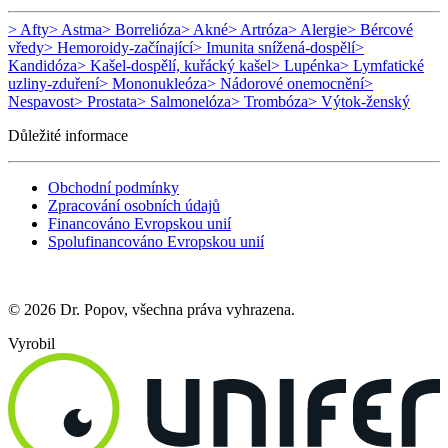
> Afty
> Astma
> Borrelióza
> Akné
> Artróza
> Alergie
> Bércové
vředy
> Hemoroidy-začínající
> Imunita snížená-dospělí
>
Kandidóza
> Kašel-dospělí, kuřácký kašel
> Lupénka
> Lymfatické
uzliny-zduření
> Mononukleóza
> Nádorové onemocnění
>
Nespavost
> Prostata
> Salmonelóza
> Trombóza
> Výtok-ženský
Důležité informace
Obchodní podmínky
Zpracování osobních údajů
Financováno Evropskou unií
Spolufinancováno Evropskou unií
© 2026 Dr. Popov, všechna práva vyhrazena.
Vyrobil