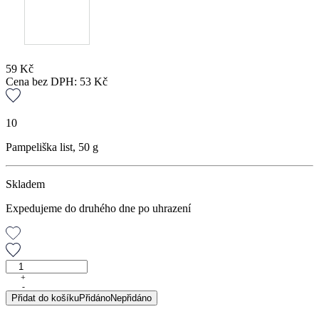
59
Kč
Cena bez DPH:
53
Kč
10
Pampeliška list, 50 g
Skladem
Expedujeme do druhého dne po uhrazení
Pampeliška
list,
+
-
50
Přidat do košíku
Přidáno
Nepřidáno
g
množství