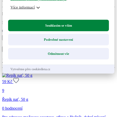
Pampeliška list, 50 g
Více informací
Skladem
Expedujeme do druhého dne po uhrazení
Souhlasím se vším
Pampeliška
Podrobné nastavení
list,
+
-
50
Přidat do košíku
Přidáno
Nepřidáno
g
Odmítnout vše
množství
Zákazníci také nakoupili
Vytvořeno přes cookieslista.cz
59
Kč
9
Řepík nať, 50 g
0 hodnocení