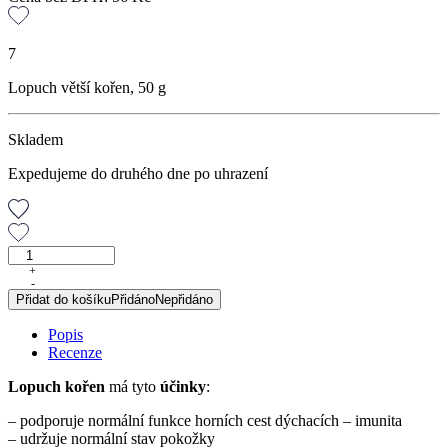
7
Lopuch větší kořen, 50 g
Skladem
Expedujeme do druhého dne po uhrazení
Lopuch
větší
+
-
kořen,
Přidat do košíku
Přidáno
Nepřidáno
50
g
Popis
množství
Recenze
Lopuch kořen
má tyto
účinky
:
– podporuje normální funkce horních cest dýchacích – imunita
– udržuje normální stav pokožky