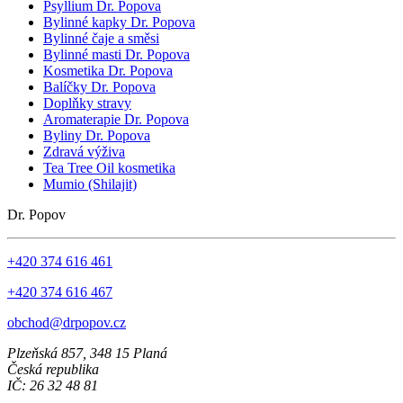
Psyllium Dr. Popova
Bylinné kapky Dr. Popova
Bylinné čaje a směsi
Bylinné masti Dr. Popova
Kosmetika Dr. Popova
Balíčky Dr. Popova
Doplňky stravy
Aromaterapie Dr. Popova
Byliny Dr. Popova
Zdravá výživa
Tea Tree Oil kosmetika
Mumio (Shilajit)
Dr. Popov
+420 374 616 461
+420 374 616 467
obchod@drpopov.cz
Plzeňská 857, 348 15 Planá
Česká republika
IČ: 26 32 48 81