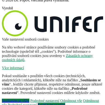
© 2026 Dr. Popov, všechna práva vyhrazena.
Vyrobil
Vaše nastavení souborů cookies
Na této webové stránce používáme soubory cookies a podobné
technologie (společně též „cookies“). Podrobné informace o
používání souborů cookies jsou uvedeny v
Zásadách ochrany
osobních údajů
.
Více informací
Pokud souhlasíte s použitím všech cookies (technických,
analytických i reklamních), klikněte níže na tlačítko „
Souhlasím se
vším
“. Jestliže chcete přijmout, respektive odmítnout, pouze některé
cookies dle kategorií, klikněte níže na tlačítko „
Podrobné
nastavení
“. Provedené nastavení cookies můžete kdykoliv změnit.
Souhlasím se vším
Podrobné nastavení
Odmítnout vše
Odmítnout
vše
Podrobné nastavení
Souhlasím se vším