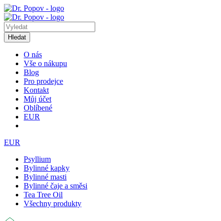
Hledat
O nás
Vše o nákupu
Blog
Pro prodejce
Kontakt
Můj účet
Oblíbené
EUR
EUR
Psyllium
Bylinné kapky
Bylinné masti
Bylinné čaje a směsi
Tea Tree Oil
Všechny produkty