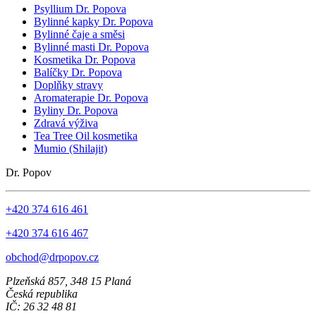
Psyllium Dr. Popova
Bylinné kapky Dr. Popova
Bylinné čaje a směsi
Bylinné masti Dr. Popova
Kosmetika Dr. Popova
Balíčky Dr. Popova
Doplňky stravy
Aromaterapie Dr. Popova
Byliny Dr. Popova
Zdravá výživa
Tea Tree Oil kosmetika
Mumio (Shilajit)
Dr. Popov
+420 374 616 461
+420 374 616 467
obchod@drpopov.cz
Plzeňská 857, 348 15 Planá
Česká republika
IČ: 26 32 48 81