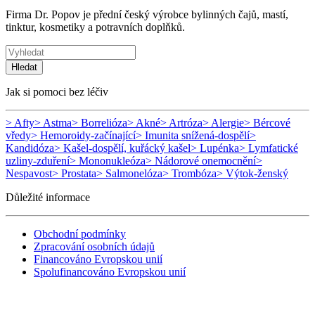
Firma Dr. Popov je přední český výrobce bylinných čajů, mastí,
tinktur, kosmetiky a potravních doplňků.
Hledat
Jak si pomoci bez léčiv
> Afty
> Astma
> Borrelióza
> Akné
> Artróza
> Alergie
> Bércové
vředy
> Hemoroidy-začínající
> Imunita snížená-dospělí
>
Kandidóza
> Kašel-dospělí, kuřácký kašel
> Lupénka
> Lymfatické
uzliny-zduření
> Mononukleóza
> Nádorové onemocnění
>
Nespavost
> Prostata
> Salmonelóza
> Trombóza
> Výtok-ženský
Důležité informace
Obchodní podmínky
Zpracování osobních údajů
Financováno Evropskou unií
Spolufinancováno Evropskou unií