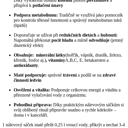
Díky vysokému obsahu
kofeinu
působí
povzbudivě
a
přispívá k
potlačení únavy
Podpora metabolismu:
Tradičně se využívá jako pomocník
pro kontrolu tělesné hmotnosti a správný metabolismus tuků
(lipidů)
Doporučuje se užívat při
redukčních dietách
a
hubnutí:
Napomáhá překonat
pocit hladu
a mírně
odvodňuje
(jemný
diuretický efekt)
Obsahuje:
minerální látky
(hořčík, vápník, draslík, železo,
křemík, fosfor aj.)
,
vitamíny
A,B,C, E, betakaroten a
antioxidanty
.
Maté podporuje:
správné
trávení
a podílí se na
zdravé
činnosti ledvin
Osvěžení a vitalita:
Podporuje celkovou energii a vitalitu a
přirozené vylučování vody z organizmu.
Pohodlná příprava:
Díky praktickým nálevovým sáčkům si
svůj oblíbený rituál připravíte snadno a rychle kdekoliv –
doma i v kanceláři.
1 nálevový sáček maté přelít 0,25 l vroucí vody, přikrýt a nechat 3-4