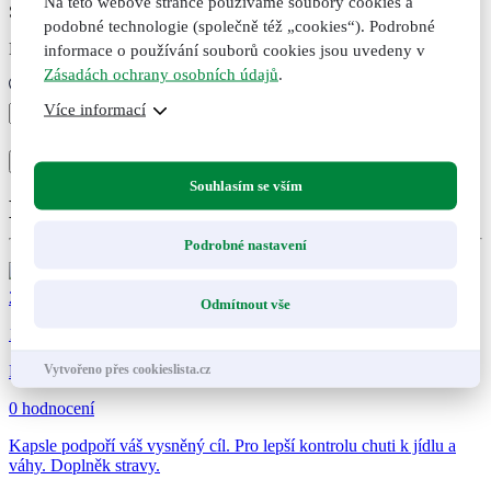
Na této webové stránce používáme soubory cookies a
Skladem
podobné technologie (společně též „cookies“). Podrobné
Expedujeme do druhého dne po uhrazení
informace o používání souborů cookies jsou uvedeny v
Zásadách ochrany osobních údajů
.
Více informací
Maté
zelené,
+
-
bylinný
Přidat do košíku
Přidáno
Nepřidáno
čaj,
Souhlasím se vším
30
Doporučené kombinace
g
množství
Podrobné nastavení
289
Kč
Odmítnout vše
111
Vytvořeno přes cookieslista.cz
Bylinné kapsle Hubnutí, 60 kapslí
0 hodnocení
Kapsle podpoří váš vysněný cíl. Pro lepší kontrolu chuti k jídlu a
váhy. Doplněk stravy.