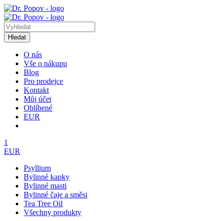
Hledat
O nás
Vše o nákupu
Blog
Pro prodejce
Kontakt
Můj účet
Oblíbené
EUR
1
EUR
Psyllium
Bylinné kapky
Bylinné masti
Bylinné čaje a směsi
Tea Tree Oil
Všechny produkty