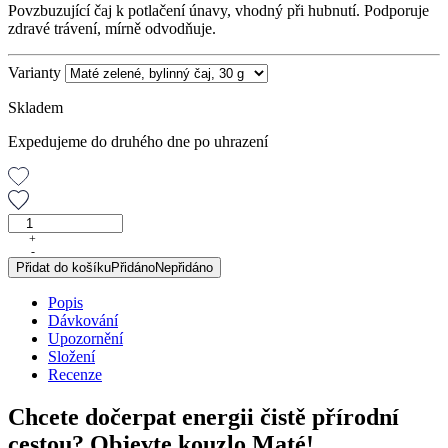
Povzbuzující čaj k potlačení únavy, vhodný při hubnutí. Podporuje
zdravé trávení, mírně odvodňuje.
Varianty
Skladem
Expedujeme do druhého dne po uhrazení
Maté
zelené,
+
-
bylinný
Přidat do košíku
Přidáno
Nepřidáno
čaj,
30
Popis
g
Dávkování
množství
Upozornění
Složení
Recenze
Chcete dočerpat energii čistě přírodní
cestou? Objevte kouzlo Maté!