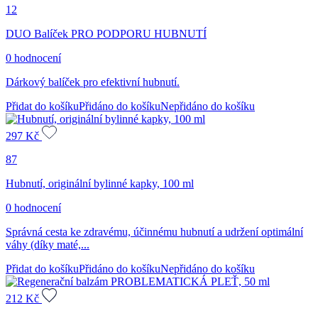
12
DUO Balíček PRO PODPORU HUBNUTÍ
0 hodnocení
Dárkový balíček pro efektivní hubnutí.
Přidat do košíku
Přidáno do košíku
Nepřidáno do košíku
297
Kč
87
Hubnutí, originální bylinné kapky, 100 ml
0 hodnocení
Správná cesta ke zdravému, účinnému hubnutí a udržení optimální
váhy (díky maté,...
Přidat do košíku
Přidáno do košíku
Nepřidáno do košíku
212
Kč