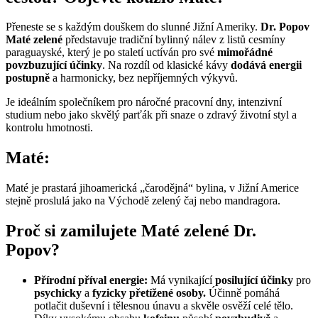
Přeneste se s každým douškem do slunné Jižní Ameriky.
Dr. Popov
Maté zelené
představuje tradiční bylinný nálev z listů cesmíny
paraguayské, který je po staletí uctíván pro své
mimořádné
povzbuzující účinky
. Na rozdíl od klasické kávy
dodává energii
postupně
a harmonicky, bez nepříjemných výkyvů.
Je ideálním společníkem pro náročné pracovní dny, intenzivní
studium nebo jako skvělý parťák při snaze o zdravý životní styl a
kontrolu hmotnosti.
Maté:
Maté je prastará jihoamerická „čarodějná“ bylina, v Jižní Americe
stejně proslulá jako na Východě zelený čaj nebo mandragora.
Proč si zamilujete Maté zelené Dr.
Popov?
Přírodní příval energie:
Má vynikající
posilující účinky
pro
psychicky
a
fyzicky přetížené osoby.
Účinně pomáhá
potlačit duševní i tělesnou únavu a skvěle osvěží celé tělo.