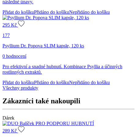
následné únavy.
Přidat do košíku
Přidáno do košíku
Nepřidáno do košíku
295
Kč
177
Psyllium Dr. Popova SLIM kapsle, 120 ks
0 hodnocení
Pro efektivní a snadné hubnutí. Kombinace Psyllia a účinných
rostlinných extraktů.
Přidat do košíku
Přidáno do košíku
Nepřidáno do košíku
Všechny produkty
Zákazníci také nakoupili
Dárek
289
Kč