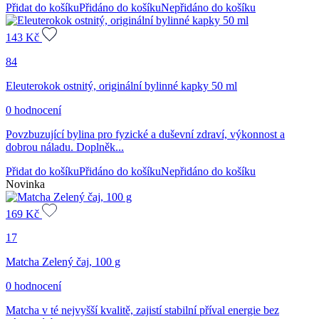
Přidat do košíku
Přidáno do košíku
Nepřidáno do košíku
143
Kč
84
Eleuterokok ostnitý, originální bylinné kapky 50 ml
0 hodnocení
Povzbuzující bylina pro fyzické a duševní zdraví, výkonnost a
dobrou náladu. Doplněk...
Přidat do košíku
Přidáno do košíku
Nepřidáno do košíku
Novinka
169
Kč
17
Matcha Zelený čaj, 100 g
0 hodnocení
Matcha v té nejvyšší kvalitě, zajistí stabilní příval energie bez