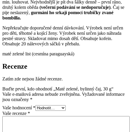
min. louhovat. Nejvhodnější je pít dva šálky denně – první ráno,
druhý kolem oběda
(večerní podávání se nedoporučuje)
. Čaj se
pije neslazený,
gurmáni ho srkají pomocí trubičky zvané
bombilla.
Nepřekračujte doporučené denní dávkování. Výrobek není určen
pro děti, těhotné a kojící ženy. Výrobek není určen jako náhrada
pestré stravy. Skladovat mimo dosah dětí. Obsahuje kofein.
Obsahuje 20 nálevových sáčků v přebalu.
maté zelené list (cesmína paraguayská)
Recenze
Zatím zde nejsou žádné recenze.
Buďte první, kdo ohodnotí „Maté zelené, bylinný čaj, 30 g“
Vaše e-mailová adresa nebude zveřejněna.
Vyžadované informace
jsou označeny
*
Vaše hodnocení
*
Vaše recenze
*