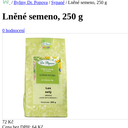
/
Byliny Dr. Popova
/
Sypané
/
Lněné semeno, 250 g
Lněné semeno, 250 g
0 hodnocení
72
Kč
Cena bez DPH:
64
Kč