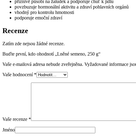
příznivě působí na žaludek a podporuje chuť k jídlu
povzbuzuje hormonální aktivitu a zdraví pohlavních orgánů
vhodný pro kontrolu hmotnosti
podporuje emoční zdraví
Recenze
Zatím zde nejsou žádné recenze.
Buďte první, kdo ohodnotí „Lněné semeno, 250 g“
Vaše e-mailová adresa nebude zveřejněna.
Vyžadované informace js
Vaše hodnocení
*
Vaše recenze
*
Jméno