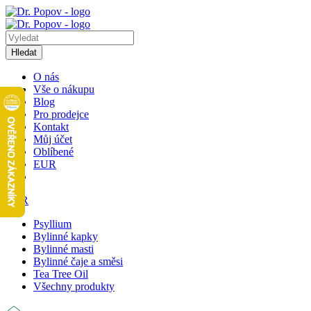
Hledat
O nás
Vše o nákupu
Blog
Pro prodejce
Kontakt
Můj účet
Oblíbené
EUR
EUR
Psyllium
Bylinné kapky
Bylinné masti
Bylinné čaje a směsi
Tea Tree Oil
Všechny produkty