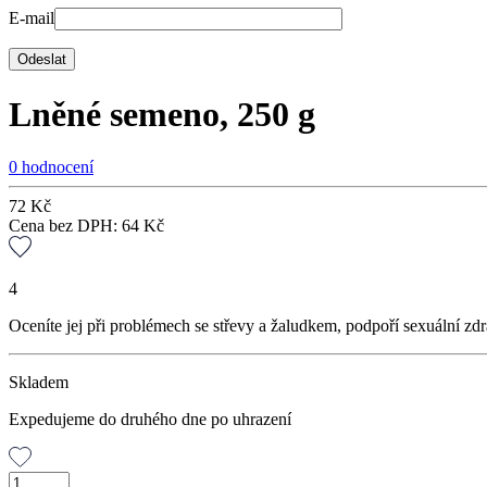
E-mail
Lněné semeno, 250 g
0 hodnocení
72
Kč
Cena bez DPH:
64
Kč
4
Oceníte jej při problémech se střevy a žaludkem, podpoří sexuální zdr
Skladem
Expedujeme do druhého dne po uhrazení
Lněné