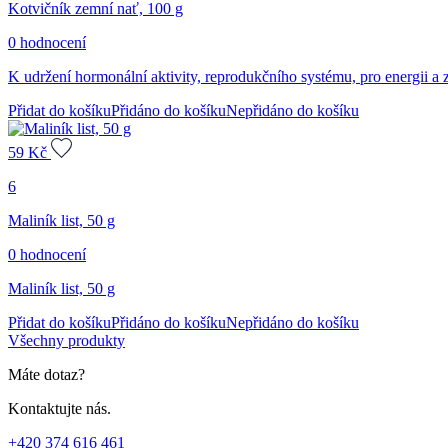
Kotvičník zemní nať, 100 g
0 hodnocení
K udržení hormonální aktivity, reprodukčního systému, pro energii a z
Přidat do košíku
Přidáno do košíku
Nepřidáno do košíku
59
Kč
6
Maliník list, 50 g
0 hodnocení
Maliník list, 50 g
Přidat do košíku
Přidáno do košíku
Nepřidáno do košíku
Všechny produkty
Máte dotaz?
Kontaktujte nás.
+420 374 616 461