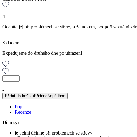
4
Oceníte jej při problémech se střevy a žaludkem, podpoří sexuální zdr
Skladem
Expedujeme do druhého dne po uhrazení
Lněné
semeno,
+
250
-
g
Přidat do košíku
Přidáno
Nepřidáno
množství
Popis
Recenze
Účinky:
je velmi účinné při problémech se střevy