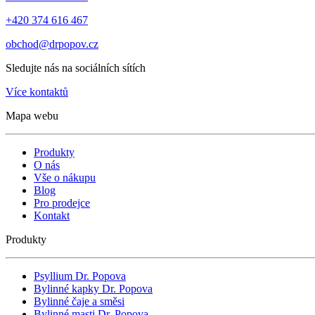
+420 374 616 467
obchod@drpopov.cz
Sledujte nás na sociálních sítích
Více kontaktů
Mapa webu
Produkty
O nás
Vše o nákupu
Blog
Pro prodejce
Kontakt
Produkty
Psyllium Dr. Popova
Bylinné kapky Dr. Popova
Bylinné čaje a směsi
Bylinné masti Dr. Popova