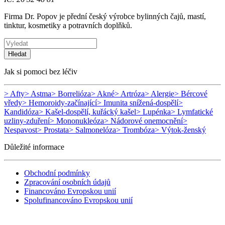
Firma Dr. Popov je přední český výrobce bylinných čajů, mastí,
tinktur, kosmetiky a potravních doplňků.
Hledat
Jak si pomoci bez léčiv
> Afty
> Astma
> Borrelióza
> Akné
> Artróza
> Alergie
> Bércové
vředy
> Hemoroidy-začínající
> Imunita snížená-dospělí
>
Kandidóza
> Kašel-dospělí, kuřácký kašel
> Lupénka
> Lymfatické
uzliny-zduření
> Mononukleóza
> Nádorové onemocnění
>
Nespavost
> Prostata
> Salmonelóza
> Trombóza
> Výtok-ženský
Důležité informace
Obchodní podmínky
Zpracování osobních údajů
Financováno Evropskou unií
Spolufinancováno Evropskou unií