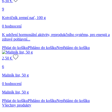
6,50
€
9
Kotvičník zemní nať, 100 g
0 hodnocení
K udržení hormonální aktivity, reprodukčního systému, pro energii a
zdravé pohlavní...
Přidat do košíku
Přidáno do košíku
Nepřidáno do košíku
2,50
€
6
Maliník list, 50 g
0 hodnocení
Maliník list, 50 g
Přidat do košíku
Přidáno do košíku
Nepřidáno do košíku
Všechny produkty