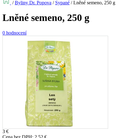
/
Byliny Dr. Popova
/
Sypané
/
Lněné semeno, 250 g
Lněné semeno, 250 g
0 hodnocení
3
€
Cena bez DPH:
2,52
€