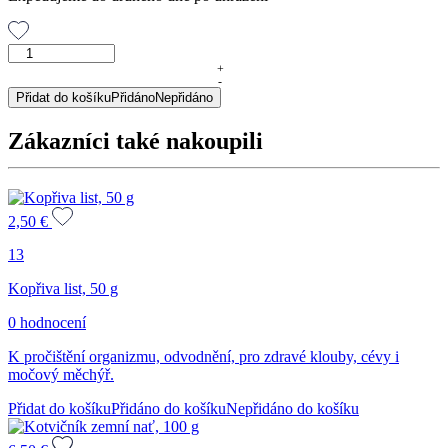
Lněné
semeno,
+
-
250
Přidat do košíku
Přidáno
Nepřidáno
g
množství
Zákazníci také nakoupili
2,50
€
13
Kopřiva list, 50 g
0 hodnocení
K pročištění organizmu, odvodnění, pro zdravé klouby, cévy i
močový měchýř.
Přidat do košíku
Přidáno do košíku
Nepřidáno do košíku