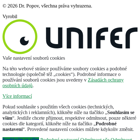
© 2026 Dr. Popov, všechna práva vyhrazena.
Vyrobil
Vaše nastavení souborů cookies
Na této webové stránce používáme soubory cookies a podobné
technologie (společně též „cookies“). Podrobné informace o
používání souborů cookies jsou uvedeny v
Zásadách ochrany
osobních údajů
.
Více informací
Pokud souhlasíte s použitím všech cookies (technických,
analytických i reklamních), klikněte níže na tlačítko „
Souhlasím se
vším
“. Jestliže chcete přijmout, respektive odmítnout, pouze některé
cookies dle kategorií, klikněte níže na tlačítko „
Podrobné
nastavení
“. Provedené nastavení cookies můžete kdykoliv změnit.
Souhlasím se vším
Podrobné nastavení
Odmítnout vše
Odmítnout