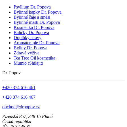
Psyllium Dr. Popova
Bylinné kapky Dr. Popova
Bylinné čaje a směsi
Bylinné masti Dr. Popova
Kosmetika Dr. Popova
Balíčky Dr. Popova
Doplňky stravy
Aromaterapie Dr. Popova
Byliny Dr. Popova
Zdravá výživa
Tea Tree Oil kosmetika
Mumio (Shilajit)
Dr. Popov
+420 374 616 461
+420 374 616 467
obchod@drpopov.cz
Plzeňská 857, 348 15 Planá
Česká republika
IČ: 26 32 48 81