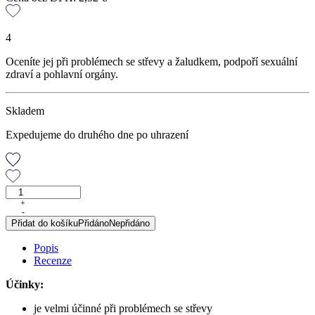
4
Oceníte jej při problémech se střevy a žaludkem, podpoří sexuální
zdraví a pohlavní orgány.
Skladem
Expedujeme do druhého dne po uhrazení
Lněné
semeno,
+
-
250
Přidat do košíku
Přidáno
Nepřidáno
g
množství
Popis
Recenze
Účinky:
je velmi účinné při problémech se střevy