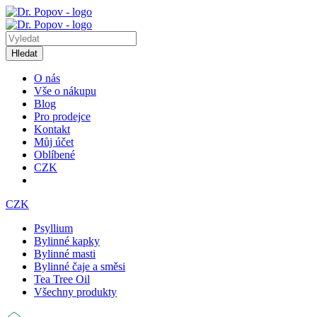
Hledat
O nás
Vše o nákupu
Blog
Pro prodejce
Kontakt
Můj účet
Oblíbené
CZK
CZK
Psyllium
Bylinné kapky
Bylinné masti
Bylinné čaje a směsi
Tea Tree Oil
Všechny produkty