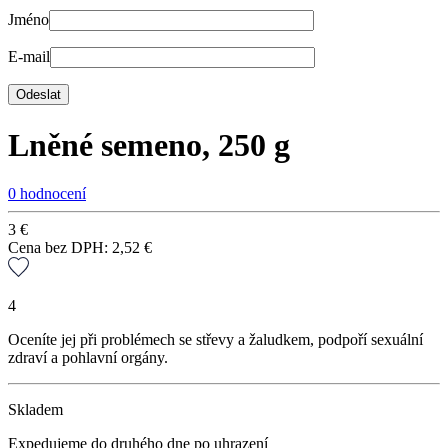
Jméno
E-mail
Lněné semeno, 250 g
0 hodnocení
3
€
Cena bez DPH:
2,52
€
4
Oceníte jej při problémech se střevy a žaludkem, podpoří sexuální
zdraví a pohlavní orgány.
Skladem
Expedujeme do druhého dne po uhrazení