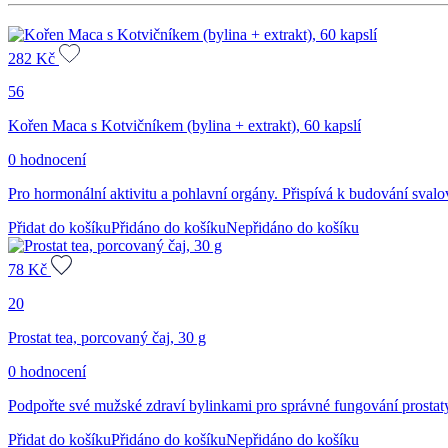
množství
282
Kč
56
Kořen Maca s Kotvičníkem (bylina + extrakt), 60 kapslí
0 hodnocení
Pro hormonální aktivitu a pohlavní orgány. Přispívá k budování sval
Přidat do košíku
Přidáno do košíku
Nepřidáno do košíku
78
Kč
20
Prostat tea, porcovaný čaj, 30 g
0 hodnocení
Podpořte své mužské zdraví bylinkami pro správné fungování prostat
Přidat do košíku
Přidáno do košíku
Nepřidáno do košíku