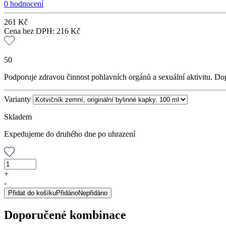
0 hodnocení
261
Kč
Cena bez DPH:
216
Kč
50
Podporuje zdravou činnost pohlavních orgánů a sexuální aktivitu. Dop
Varianty
Skladem
Expedujeme do druhého dne po uhrazení
Kotvičník
zemní,
+
originální
-
bylinné
Přidat do košíku
Přidáno
Nepřidáno
kapky,
100
Doporučené kombinace
ml