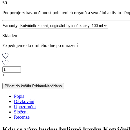
50
Podporuje zdravou činnost pohlavních orgánů a sexuální aktivitu. Dop
Varianty
Skladem
Expedujeme do druhého dne po uhrazení
Kotvičník
zemní,
+
originální
-
bylinné
Přidat do košíku
Přidáno
Nepřidáno
kapky,
100
Popis
ml
Dávkování
množství
Upozornění
Složení
Recenze
Kdy se vám budou bylinné kapky Kotviční