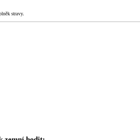
lněk stravy.
k zemní hodit: