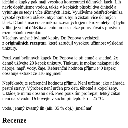
ideální a kapky pak mají vysokou koncentraci účinných látek. Líh
navíc doplňujeme vodou, takže v kapkách působí dva činitelé a
vyluhuje se tedy i více účinných látek. Využíváme odstřeďování za
vysoké rychlosti otáček, abychom z bylin získali více účinných
látek. Dlouhá macerace mikronizovaných (jemně rozemletých) bylin
v lihu je velmi důležitá a tento proces nelze porovnávat s prostým
rozmícháním extraktu.
Všechny směsné bylinné kapky Dr. Popova vycházejí
z
originálních receptur
, které zaručují vysokou účinnost výsledné
tinktury.
Používání bylinných kapek Dr. Popova je příjemné a snadné. 2x
denně užívejte 20 kapek tinktury. Tinkturu je možno nakapat i do
nápoje, např. vody, čaje. Referenční hodnota příjmu (40 kapek)
obsahuje extrakt ze 116 mg jmelí.
Nepřekračujte referenční hodnotu příjmu. Není určeno jako náhrada
pestré stravy. Výrobek není určen pro děti, těhotné a kojící ženy.
Ukládejte mimo dosahu dětí. Před použitím protřepat, lehký zákal
není na závadu. Uchovejte v suchu při teplotě 5 – 25 °C.
voda, jemný kvasný líh (alk. 35 % obj.), jmelí nať
Recenze