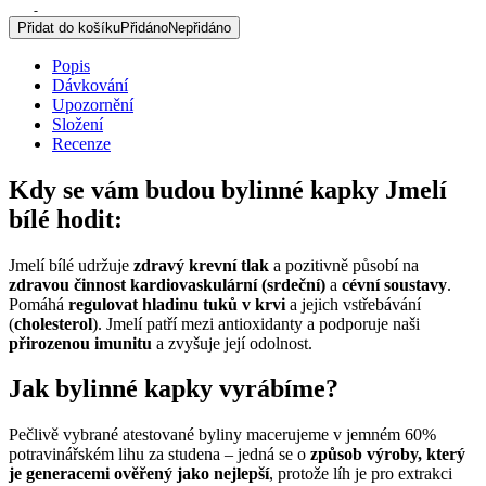
-
originální
Přidat do košíku
Přidáno
Nepřidáno
bylinné
kapky,
Popis
50
Dávkování
ml
Upozornění
množství
Složení
Recenze
Kdy se vám budou bylinné kapky Jmelí
bílé hodit:
Jmelí bílé udržuje
zdravý krevní tlak
a pozitivně působí na
zdravou činnost kardiovaskulární (srdeční)
a
cévní soustavy
.
Pomáhá
regulovat hladinu tuků v krvi
a jejich vstřebávání
(
cholesterol
). Jmelí patří mezi antioxidanty a podporuje naši
přirozenou imunitu
a zvyšuje její odolnost.
Jak bylinné kapky vyrábíme?
Pečlivě vybrané atestované byliny macerujeme v jemném 60%
potravinářském lihu za studena – jedná se o
způsob výroby, který
je generacemi ověřený jako nejlepší
, protože líh je pro extrakci