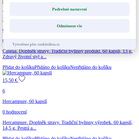
15,50
€
Podrobné nastavení
3
Odmítnout vše
Caigua, 60 kapslí
0 hodnocení
Vytvořeno přes cookieslista.cz
Caigua. Doplněk stravy. Tradiční bylinný produkt. 60 kapslí, 13 g.
Zdravý životní styl a...
Přidat do košíku
Přidáno do košíku
Nepřidáno do košíku
15,50
€
6
Hercampure, 60 kapslí
0 hodnocení
Hercampure. Doplněk stravy. Tradiční bylinny výrobek. 60 kapslí,
14,5 g. Pestrá a...
Přidat do košíku
Přidáno do košíku
Nepřidáno do košíku