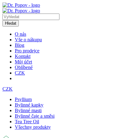
Hledat
O nás
Vše o nákupu
Blog
Pro prodejce
Kontakt
Můj účet
Oblíbené
CZK
CZK
Psyllium
Bylinné kapky
Bylinné masti
Bylinné čaje a směsi
Tea Tree Oil
Všechny produkty