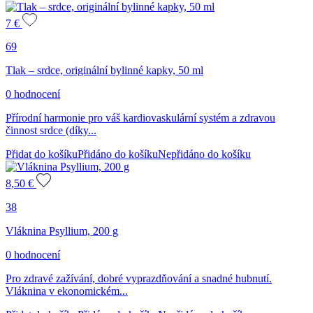
7
€
69
Tlak – srdce, originální bylinné kapky, 50 ml
0 hodnocení
Přírodní harmonie pro váš kardiovaskulární systém a zdravou
činnost srdce (díky...
Přidat do košíku
Přidáno do košíku
Nepřidáno do košíku
8,50
€
38
Vláknina Psyllium, 200 g
0 hodnocení
Pro zdravé zažívání, dobré vyprazdňování a snadné hubnutí.
Vláknina v ekonomickém...