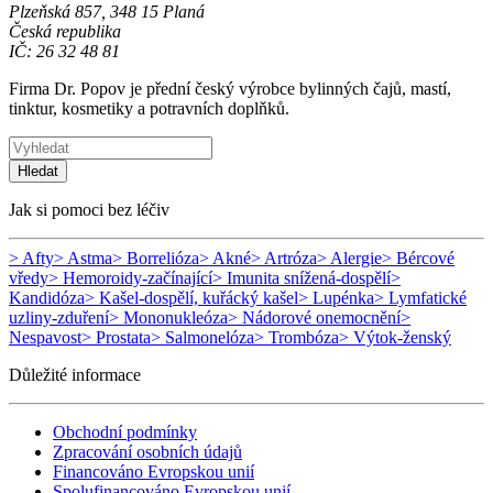
Plzeňská 857, 348 15 Planá
Česká republika
IČ: 26 32 48 81
Firma Dr. Popov je přední český výrobce bylinných čajů, mastí,
tinktur, kosmetiky a potravních doplňků.
Hledat
Jak si pomoci bez léčiv
> Afty
> Astma
> Borrelióza
> Akné
> Artróza
> Alergie
> Bércové
vředy
> Hemoroidy-začínající
> Imunita snížená-dospělí
>
Kandidóza
> Kašel-dospělí, kuřácký kašel
> Lupénka
> Lymfatické
uzliny-zduření
> Mononukleóza
> Nádorové onemocnění
>
Nespavost
> Prostata
> Salmonelóza
> Trombóza
> Výtok-ženský
Důležité informace
Obchodní podmínky
Zpracování osobních údajů
Financováno Evropskou unií
Spolufinancováno Evropskou unií