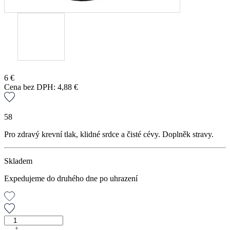
6
€
Cena bez DPH:
4,88
€
58
Pro zdravý krevní tlak, klidné srdce a čisté cévy. Doplněk stravy.
Skladem
Expedujeme do druhého dne po uhrazení
Jmelí
bílé,
+