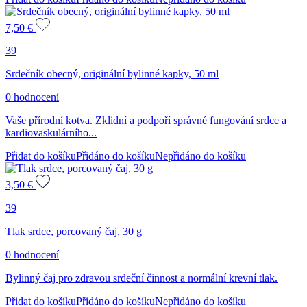
7,50
€
39
Srdečník obecný, originální bylinné kapky, 50 ml
0 hodnocení
Vaše přírodní kotva. Zklidní a podpoří správné fungování srdce a
kardiovaskulárního...
Přidat do košíku
Přidáno do košíku
Nepřidáno do košíku
3,50
€
39
Tlak srdce, porcovaný čaj, 30 g
0 hodnocení
Bylinný čaj pro zdravou srdeční činnost a normální krevní tlak.
Přidat do košíku
Přidáno do košíku
Nepřidáno do košíku