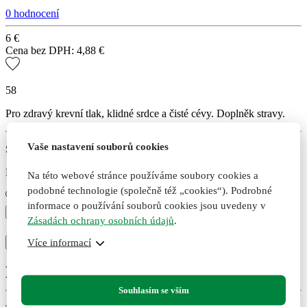
0 hodnocení
6
€
Cena bez DPH:
4,88
€
58
Pro zdravý krevní tlak, klidné srdce a čisté cévy. Doplněk stravy.
Vaše nastavení souborů cookies
Skladem
Expedujeme do druhého dne po uhrazení
Na této webové stránce používáme soubory cookies a
podobné technologie (společně též „cookies“). Podrobné
informace o používání souborů cookies jsou uvedeny v
Jmelí
Zásadách ochrany osobních údajů
.
bílé,
+
-
originální
Více informací
Přidat do košíku
Přidáno
Nepřidáno
bylinné
kapky,
Doporučené kombinace
50
ml
Souhlasím se vším
množství