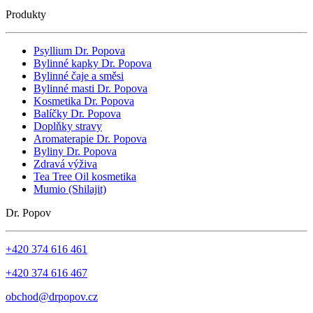
Produkty
Psyllium Dr. Popova
Bylinné kapky Dr. Popova
Bylinné čaje a směsi
Bylinné masti Dr. Popova
Kosmetika Dr. Popova
Balíčky Dr. Popova
Doplňky stravy
Aromaterapie Dr. Popova
Byliny Dr. Popova
Zdravá výživa
Tea Tree Oil kosmetika
Mumio (Shilajit)
Dr. Popov
+420 374 616 461
+420 374 616 467
obchod@drpopov.cz