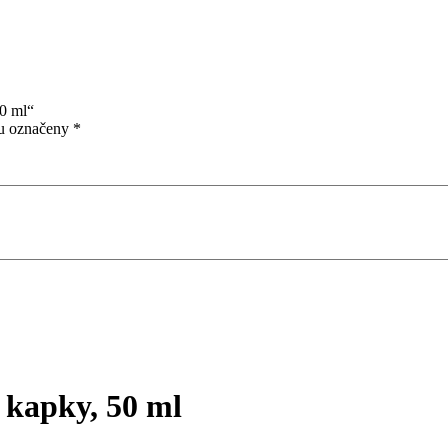
50 ml“
ou označeny
*
é kapky, 50 ml