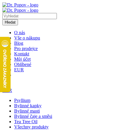
Hledat
O nás
Vše o nákupu
Blog
Pro prodejce
Kontakt
Můj účet
Oblíbené
EUR
1
EUR
Psyllium
Bylinné kapky
Bylinné masti
Bylinné čaje a směsi
Tea Tree Oil
Všechny produkty