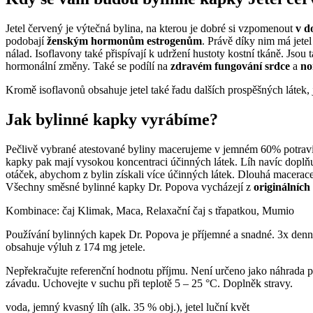
Jetel červený je výtečná bylina, na kterou je dobré si vzpomenout
v
d
podobají
ženským hormonům estrogenům
. Právě díky nim má jete
nálad. Isoflavony také přispívají k udržení hustoty kostní tkáně. Jso
hormonální změny. Také se podílí na
zdravém fungování srdce
a
no
Kromě isoflavonů obsahuje jetel také řadu dalších prospěšných látek, 
Jak bylinné kapky vyrábíme?
Pečlivě vybrané atestované byliny macerujeme v jemném 60% potravi
kapky pak mají vysokou koncentraci účinných látek. Líh navíc doplňu
otáček, abychom z bylin získali více účinných látek. Dlouhá macerace
Všechny směsné bylinné kapky Dr. Popova vycházejí z
originálních
Kombinace: čaj Klimak, Maca, Relaxační čaj s třapatkou, Mumio
Používání bylinných kapek Dr. Popova je příjemné a snadné. 3x denně
obsahuje výluh z 174 mg jetele.
Nepřekračujte referenční hodnotu příjmu. Není určeno jako náhrada pes
závadu. Uchovejte v suchu při teplotě 5 – 25 °C. Doplněk stravy.
voda, jemný kvasný líh (alk. 35 % obj.), jetel luční květ