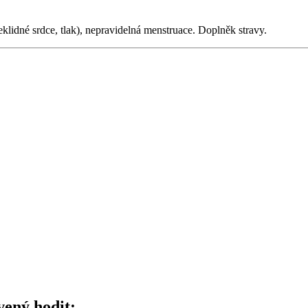
lidné srdce, tlak), nepravidelná menstruace. Doplněk stravy.
vený hodit: