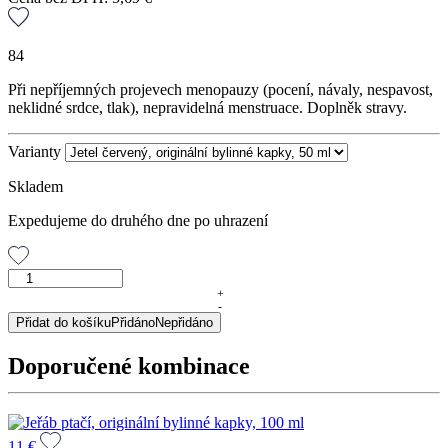
84
Při nepříjemných projevech menopauzy (pocení, návaly, nespavost,
neklidné srdce, tlak), nepravidelná menstruace. Doplněk stravy.
Varianty
Skladem
Expedujeme do druhého dne po uhrazení
Jetel
červený,
+
-
originální
Přidat do košíku
Přidáno
Nepřidáno
bylinné
kapky,
Doporučené kombinace
50
ml
množství
11
€