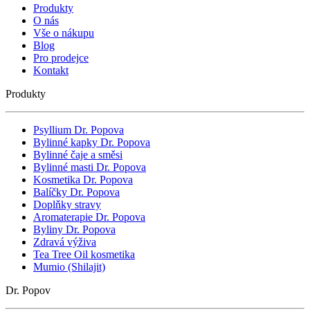
Produkty
O nás
Vše o nákupu
Blog
Pro prodejce
Kontakt
Produkty
Psyllium Dr. Popova
Bylinné kapky Dr. Popova
Bylinné čaje a směsi
Bylinné masti Dr. Popova
Kosmetika Dr. Popova
Balíčky Dr. Popova
Doplňky stravy
Aromaterapie Dr. Popova
Byliny Dr. Popova
Zdravá výživa
Tea Tree Oil kosmetika
Mumio (Shilajit)
Dr. Popov