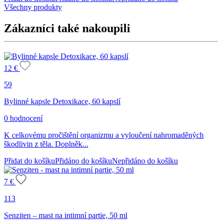
Všechny produkty
Zákazníci také nakoupili
12
€
59
Bylinné kapsle Detoxikace, 60 kapslí
0 hodnocení
K celkovému pročištění organizmu a vyloučení nahromaděných
škodlivin z těla. Doplněk...
Přidat do košíku
Přidáno do košíku
Nepřidáno do košíku
7
€
113
Senziten – mast na intimní partie, 50 ml