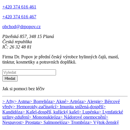
+420 374 616 461
+420 374 616 467
obchod@drpopov.cz
Plzeňská 857, 348 15 Planá
Česká republika
IČ: 26 32 48 81
Firma Dr. Popov je přední český výrobce bylinných čajů, mastí,
tinktur, kosmetiky a potravních doplňků.
Hledat
Jak si pomoci bez léčiv
> Afty
> Astma
> Borrelióza
> Akné
> Artróza
> Alergie
> Bércové
vředy
> Hemoroidy-začínající
> Imunita snížená-dospělí
>
Kandidóza
> Kašel-dospělí, kuřácký kašel
> Lupénka
> Lymfatické
uzliny-zduření
> Mononukleóza
> Nádorové onemocnění
>
Nespavost
> Prostata
> Salmonelóza
> Trombóza
> Výtok-ženský