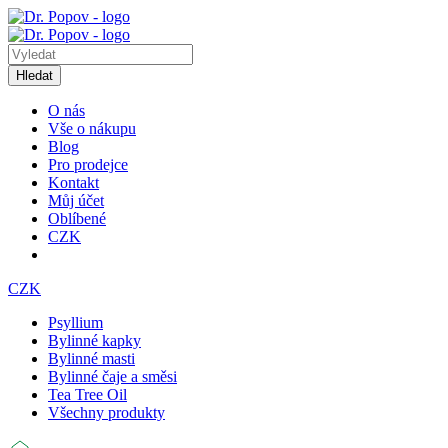
Hledat
O nás
Vše o nákupu
Blog
Pro prodejce
Kontakt
Můj účet
Oblíbené
CZK
CZK
Psyllium
Bylinné kapky
Bylinné masti
Bylinné čaje a směsi
Tea Tree Oil
Všechny produkty