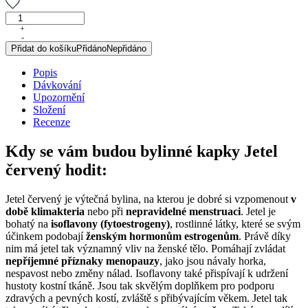
Jetel
červený,
+
-
originální
Přidat do košíku
Přidáno
Nepřidáno
bylinné
kapky,
Popis
50
Dávkování
ml
Upozornění
množství
Složení
Recenze
Kdy se vám budou bylinné kapky Jetel
červený hodit:
Jetel červený je výtečná bylina, na kterou je dobré si vzpomenout
v
době klimakteria
nebo při
nepravidelné menstruaci
. Jetel je
bohatý na
isoflavony (fytoestrogeny)
, rostlinné látky, které se svým
účinkem podobají
ženským hormonům estrogenům
. Právě díky
nim má jetel tak významný vliv na ženské tělo. Pomáhají zvládat
nepříjemné příznaky menopauzy
, jako jsou návaly horka,
nespavost nebo změny nálad. Isoflavony také přispívají k udržení
hustoty kostní tkáně. Jsou tak skvělým doplňkem pro podporu
zdravých a pevných kostí, zvláště s přibývajícím věkem. Jetel tak