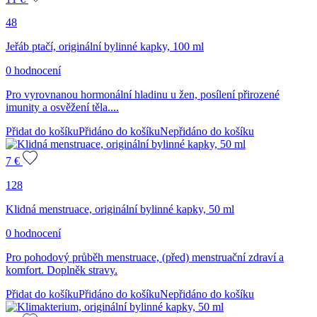
48
Jeřáb ptačí, originální bylinné kapky, 100 ml
0 hodnocení
Pro vyrovnanou hormonální hladinu u žen, posílení přirozené
imunity a osvěžení těla....
Přidat do košíku
Přidáno do košíku
Nepřidáno do košíku
7
€
128
Klidná menstruace, originální bylinné kapky, 50 ml
0 hodnocení
Pro pohodový průběh menstruace, (před) menstruační zdraví a
komfort. Doplněk stravy.
Přidat do košíku
Přidáno do košíku
Nepřidáno do košíku