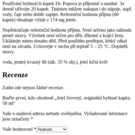
Používání bylinných kapek Dr. Popova je příjemné a snadné. 3x
denně užívejte 20 kapek. Tinkturu můžete nakapat i do nápoje, např.
vody, čaje nebo dobře zapíjet. Referenční hodnota příjmu (60
kapek) obsahuje výluh z 174 mg jetele.
Nepřekračujte referenční hodnotu příjmu. Není určeno jako náhrada
pestré stravy. Výrobek není určen pro děti, těhotné a kojící ženy.
Ukládejte mimo dosahu dětí. Před použitím protřepat, lehký zákal
není na závadu. Uchovejte v suchu při teplotě 5 – 25 °C. Doplněk
stravy.
voda, jemný kvasný líh (alk. 35 % obj.), jetel luční květ
Recenze
Zatím zde nejsou žádné recenze.
Buďte první, kdo ohodnotí „Jetel červený, originální bylinné kapky,
50 ml“
Vaše e-mailová adresa nebude zveřejněna.
Vyžadované informace
jsou označeny
*
Vaše hodnocení
*