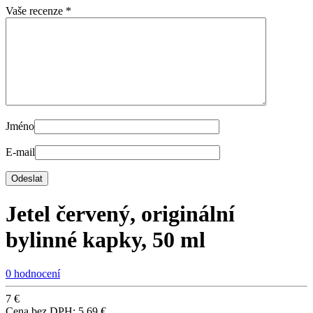
Vaše recenze
*
Jméno
E-mail
Jetel červený, originální
bylinné kapky, 50 ml
0 hodnocení
7
€
Cena bez DPH:
5,69
€