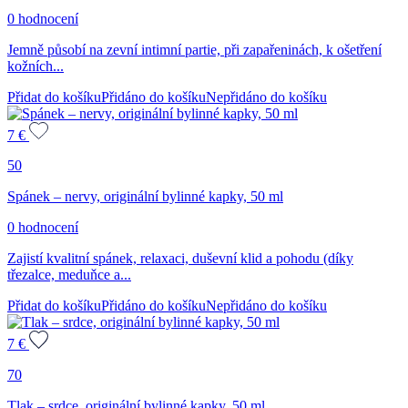
0 hodnocení
Jemně působí na zevní intimní partie, při zapařeninách, k ošetření
kožních...
Přidat do košíku
Přidáno do košíku
Nepřidáno do košíku
7
€
50
Spánek – nervy, originální bylinné kapky, 50 ml
0 hodnocení
Zajistí kvalitní spánek, relaxaci, duševní klid a pohodu (díky
třezalce, meduňce a...
Přidat do košíku
Přidáno do košíku
Nepřidáno do košíku
7
€
70
Tlak – srdce, originální bylinné kapky, 50 ml