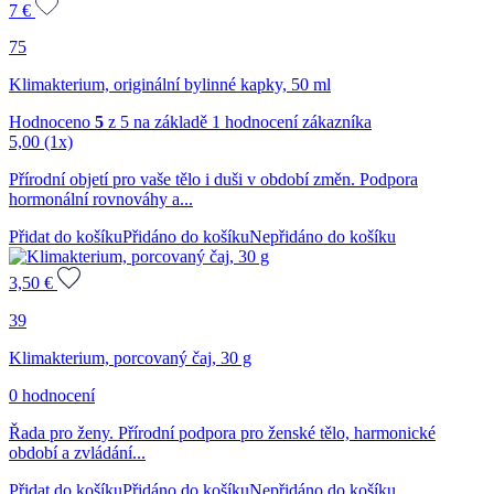
7
€
75
Klimakterium, originální bylinné kapky, 50 ml
Hodnoceno
5
z 5 na základě
1
hodnocení zákazníka
5,00
(1x)
Přírodní objetí pro vaše tělo i duši v období změn. Podpora
hormonální rovnováhy a...
Přidat do košíku
Přidáno do košíku
Nepřidáno do košíku
3,50
€
39
Klimakterium, porcovaný čaj, 30 g
0 hodnocení
Řada pro ženy. Přírodní podpora pro ženské tělo, harmonické
období a zvládání...
Přidat do košíku
Přidáno do košíku
Nepřidáno do košíku