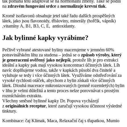
tak pomáhá tělu adaptovat se na hormonální změny. Také se podílí
na
zdravém fungování srdce
a
normalizuje krevní tlak
.
Kromě isoflavonů obsahuje jetel také řadu dalších prospěšných
látek, jako jsou flavonoidy, třísloviny, minerály (hořčík, vápník)
,vitamíny A, B1, B3, C, E, antioxidanty.
Jak bylinné kapky vyrábíme?
Pečlivě vybrané atestované byliny macerujeme v jemném 60%
potravinářském lihu za studena – jedná se o
způsob výroby, který
je generacemi ověřený jako nejlepší
, protože líh je pro extrakci
ideální a kapky pak mají vysokou koncentraci účinných látek. Líh
navíc doplňujeme vodou, takže v kapkách působí dva činitelé a
vyluhuje se tedy i více účinných látek. Využíváme odstřeďování za
vysoké rychlosti otáček, abychom z bylin získali více účinných
látek. Dlouhá macerace mikronizovaných (jemně rozemletých) bylin
v lihu je velmi důležitá a tento proces nelze porovnávat s prostým
rozmícháním extraktu.
Všechny směsné bylinné kapky Dr. Popova vycházejí
z
originálních receptur
, které zaručují vysokou účinnost výsledné
tinktury.
Kombinace: čaj Klimak, Maca, Relaxační čaj s třapatkou, Mumio