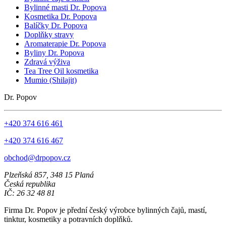
Bylinné masti Dr. Popova
Kosmetika Dr. Popova
Balíčky Dr. Popova
Doplňky stravy
Aromaterapie Dr. Popova
Byliny Dr. Popova
Zdravá výživa
Tea Tree Oil kosmetika
Mumio (Shilajit)
Dr. Popov
+420 374 616 461
+420 374 616 467
obchod@drpopov.cz
Plzeňská 857, 348 15 Planá
Česká republika
IČ: 26 32 48 81
Firma Dr. Popov je přední český výrobce bylinných čajů, mastí,
tinktur, kosmetiky a potravních doplňků.