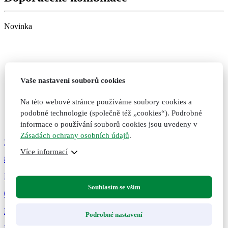
množství
Novinka
Vaše nastavení souborů cookies
Na této webové stránce používáme soubory cookies a
podobné technologie (společně též „cookies“). Podrobné
informace o používání souborů cookies jsou uvedeny v
Zásadách ochrany osobních údajů
.
399
Kč
Více informací
81
Hořčík bisglycinát + vitamin B6, 120 kapslí
Souhlasím se vším
0 hodnocení
Maximální vstřebatelnost pro váš klid a energii. Doplněk stravy.
Podrobné nastavení