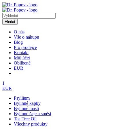
Hledat
O nás
Vše o nákupu
Blog
Pro prodejce
Kontakt
Můj účet
Oblíbené
EUR
1
EUR
Psyllium
Bylinné kapky
Bylinné masti
Bylinné čaje a směsi
Tea Tree Oil
Všechny produkty