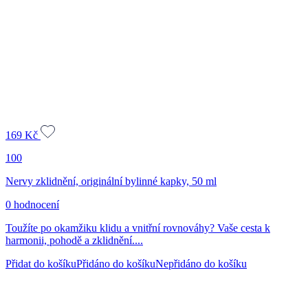
169
Kč
100
Nervy zklidnění, originální bylinné kapky, 50 ml
0 hodnocení
Toužíte po okamžiku klidu a vnitřní rovnováhy? Vaše cesta k
harmonii, pohodě a zklidnění....
Přidat do košíku
Přidáno do košíku
Nepřidáno do košíku