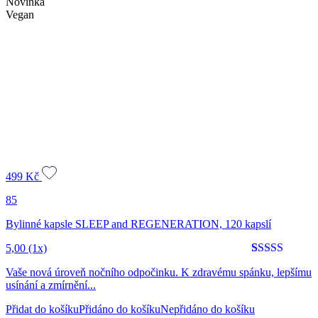
Novinka
Vegan
499
Kč
85
Bylinné kapsle SLEEP and REGENERATION, 120 kapslí
5,00
(1x)
Hodnoceno
1
5
Vaše nová úroveň nočního odpočinku. K zdravému spánku, lepšímu
z 5 na
usínání a zmírnění...
základě
hodnocení
Přidat do košíku
Přidáno do košíku
Nepřidáno do košíku
zákazníka