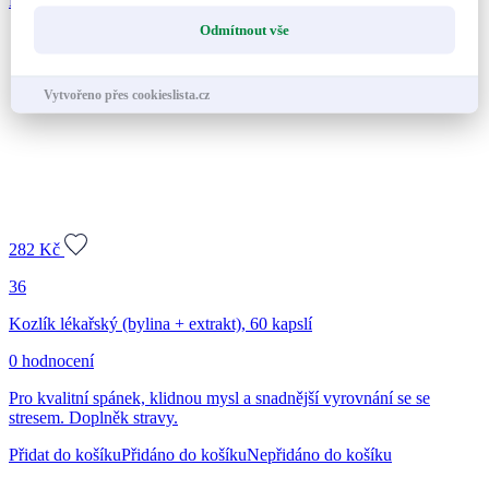
Přidat do košíku
Přidáno do košíku
Nepřidáno do košíku
Odmítnout vše
Vytvořeno přes cookieslista.cz
282
Kč
36
Kozlík lékařský (bylina + extrakt), 60 kapslí
0 hodnocení
Pro kvalitní spánek, klidnou mysl a snadnější vyrovnání se se
stresem. Doplněk stravy.
Přidat do košíku
Přidáno do košíku
Nepřidáno do košíku