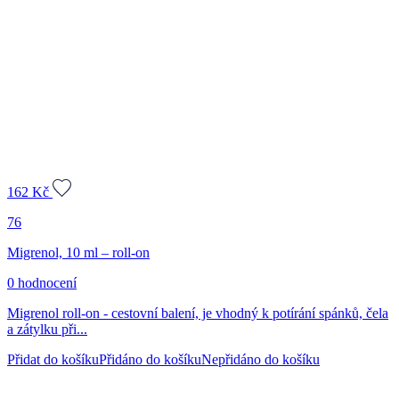
162
Kč
76
Migrenol, 10 ml – roll-on
0 hodnocení
Migrenol roll-on - cestovní balení, je vhodný k potírání spánků, čela
a zátylku při...
Přidat do košíku
Přidáno do košíku
Nepřidáno do košíku