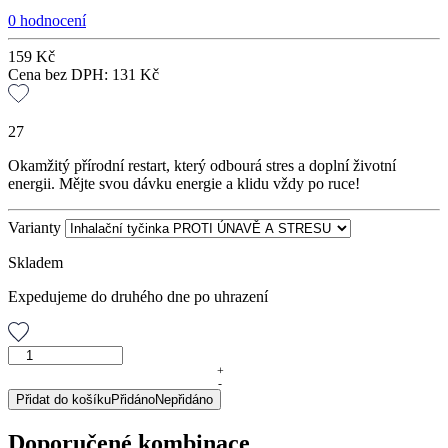
0 hodnocení
159
Kč
Cena bez DPH:
131
Kč
27
Okamžitý přírodní restart, který odbourá stres a doplní životní
energii. Mějte svou dávku energie a klidu vždy po ruce!
Varianty
Skladem
Expedujeme do druhého dne po uhrazení
Inhalační
tyčinka
+
-
PROTI
Přidat do košíku
Přidáno
Nepřidáno
ÚNAVĚ
A
Doporučené kombinace
STRESU