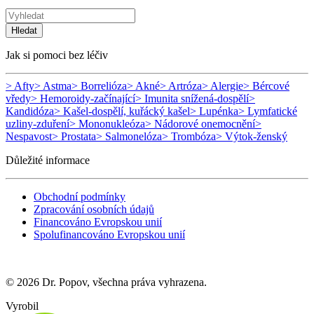
Hledat
Jak si pomoci bez léčiv
> Afty
> Astma
> Borrelióza
> Akné
> Artróza
> Alergie
> Bércové
vředy
> Hemoroidy-začínající
> Imunita snížená-dospělí
>
Kandidóza
> Kašel-dospělí, kuřácký kašel
> Lupénka
> Lymfatické
uzliny-zduření
> Mononukleóza
> Nádorové onemocnění
>
Nespavost
> Prostata
> Salmonelóza
> Trombóza
> Výtok-ženský
Důležité informace
Obchodní podmínky
Zpracování osobních údajů
Financováno Evropskou unií
Spolufinancováno Evropskou unií
© 2026 Dr. Popov, všechna práva vyhrazena.
Vyrobil