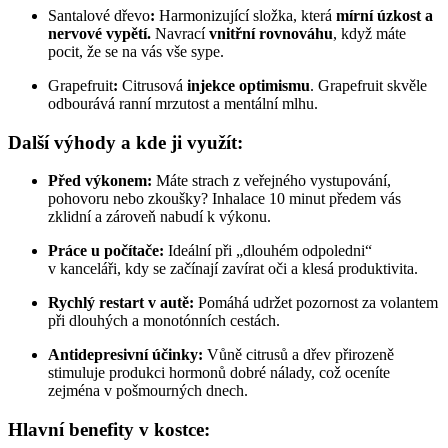
Santalové dřevo
:
Harmonizující složka, která
mírní úzkost a
nervové vypětí.
Navrací
vnitřní rovnováhu
, když máte
pocit, že se na vás vše sype.
Grapefruit
:
Citrusová
injekce optimismu
. Grapefruit skvěle
odbourává ranní mrzutost a mentální mlhu.
Další výhody a kde ji využít:
Před výkonem:
Máte strach z veřejného vystupování,
pohovoru nebo zkoušky? Inhalace 10 minut předem vás
zklidní a zároveň nabudí k výkonu.
Práce u počítače:
Ideální při „dlouhém odpoledni“
v kanceláři, kdy se začínají zavírat oči a klesá produktivita.
Rychlý restart v autě:
Pomáhá udržet pozornost za volantem
při dlouhých a monotónních cestách.
Antidepresivní účinky:
Vůně citrusů a dřev přirozeně
stimuluje produkci hormonů dobré nálady, což oceníte
zejména v pošmourných dnech.
Hlavní benefity v kostce: