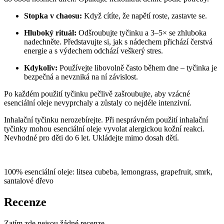
Stopka v chaosu:
Když cítíte, že napětí roste, zastavte se.
Hluboký rituál:
Odšroubujte tyčinku a 3–5× se zhluboka
nadechněte. Představujte si, jak s nádechem přichází čerstvá
energie a s výdechem odchází veškerý stres.
Kdykoliv:
Používejte libovolně často během dne – tyčinka je
bezpečná a nevzniká na ní závislost.
Po každém použití tyčinku pečlivě zašroubujte, aby vzácné
esenciální oleje nevyprchaly a zůstaly co nejdéle intenzivní.
Inhalační tyčinku nerozebírejte. Při nesprávném použití inhalační
tyčinky mohou esenciální oleje vyvolat alergickou kožní reakci.
Nevhodné pro děti do 6 let. Ukládejte mimo dosah dětí.
100% esenciální oleje: litsea cubeba, lemongrass, grapefruit, smrk,
santalové dřevo
Recenze
Zatím zde nejsou žádné recenze.