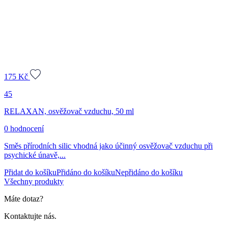
175
Kč
45
RELAXAN, osvěžovač vzduchu, 50 ml
0 hodnocení
Směs přírodních silic vhodná jako účinný osvěžovač vzduchu při
psychické únavě,...
Přidat do košíku
Přidáno do košíku
Nepřidáno do košíku
Všechny produkty
Máte dotaz?
Kontaktujte nás.