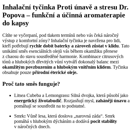
Inhalační tyčinka Proti únavě a stresu Dr.
Popova – funkční a účinná aromaterapie
do kapsy
Cítíte se vyčerpaní, pod tlakem termínů nebo vás čeká náročný
výstup z komfortní zóny? Inhalační tyčinka je navržena pro lidi,
kteří potřebují
rychle dobít baterky a zároveň zůstat v klidu
. Tato
unikátní směs esenciálních olejů vás během okamžiku přenese
z chaosu do stavu soustředěné harmonie. Kombinace citrusových
tónů a hlubokých dřevitých vůní vytváří dokonalý balanc mezi
okamžitým povzbuzením a hlubokým vnitřním klidem
. Tyčinka
obsahuje pouze
přírodní éterické oleje.
Proč tato směs funguje?
Litsea Cubeba a Lemongrass
:
Silná dvojka, která působí jako
energetický životabudič
. Rozjasňují mysl,
zahánějí
únavu
a
pomáhají se soustředit na to podstatné.
Smrk
:
Vůně lesa, která doslova „narovná záda“. Smrk
pomáhá s hlubokým dýcháním a dodává
pocit stability
v náročných dnech.