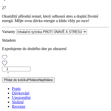
27
Okamžitý přírodní restart, který odbourá stres a doplní životní
energii. Mějte svou dávku energie a klidu vždy po ruce!
Varianty
Skladem
Expedujeme do druhého dne po uhrazení
Inhalační
tyčinka
+
-
PROTI
Přidat do košíku
Přidáno
Nepřidáno
ÚNAVĚ
A
Popis
STRESU
Dávkování
množství
Upozornění
Složení
Recenze