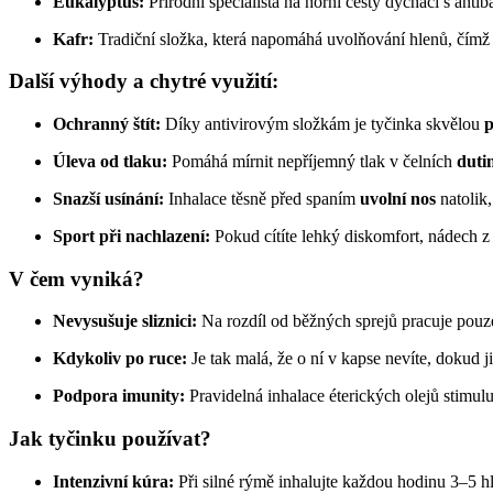
Eukalyptus:
Přírodní specialista na horní cesty dýchací s antib
Kafr:
Tradiční složka, která napomáhá uvolňování hlenů, čímž 
Další výhody a chytré využití:
Ochranný štít:
Díky antivirovým složkám je tyčinka skvělou
p
Úleva od tlaku:
Pomáhá mírnit nepříjemný tlak v čelních
duti
Snazší usínání:
Inhalace těsně před spaním
uvolní nos
natolik,
Sport při nachlazení:
Pokud cítíte lehký diskomfort, nádech z
V čem vyniká?
Nevysušuje sliznici:
Na rozdíl od běžných sprejů pracuje pouz
Kdykoliv po ruce:
Je tak malá, že o ní v kapse nevíte, dokud j
Podpora imunity:
Pravidelná inhalace éterických olejů stimu
Jak tyčinku používat?
Intenzivní kúra:
Při silné rýmě inhalujte každou hodinu 3–5 