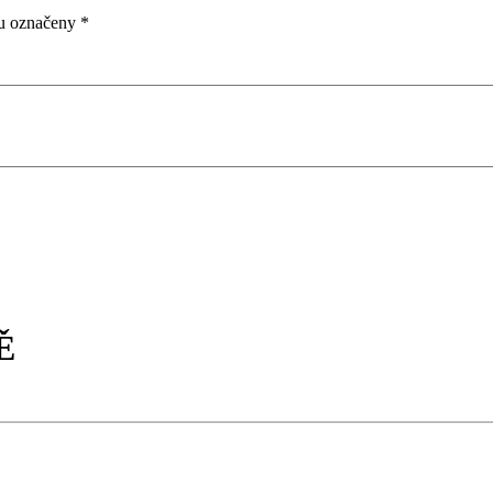
ou označeny
*
Ě