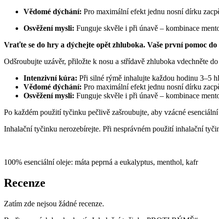
Vědomé dýchání:
Pro maximální efekt jednu nosní dírku zacpě
Osvěžení mysli:
Funguje skvěle i při únavě – kombinace mento
Vraťte se do hry a dýchejte opět zhluboka. Vaše první pomoc do
Odšroubujte uzávěr, přiložte k nosu a střídavě zhluboka vdechněte do
Intenzivní kúra:
Při silné rýmě inhalujte každou hodinu 3–5 
Vědomé dýchání:
Pro maximální efekt jednu nosní dírku zacpě
Osvěžení mysli:
Funguje skvěle i při únavě – kombinace mento
Po každém použití tyčinku pečlivě zašroubujte, aby vzácné esenciální 
Inhalační tyčinku nerozebírejte. Při nesprávném použití inhalační tyč
100% esenciální oleje: máta peprná a eukalyptus, menthol, kafr
Recenze
Zatím zde nejsou žádné recenze.