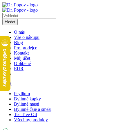
Hledat
O nás
Vše o nákupu
Blog
Pro prodejce
Kontakt
Můj účet
Oblíbené
EUR
EUR
Psyllium
Bylinné kapky
Bylinné masti
Bylinné čaje a směsi
Tea Tree Oil
Všechny produkty