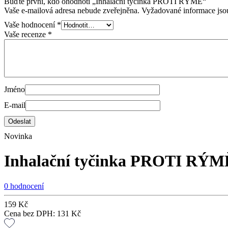
Buďte první, kdo ohodnotí „Inhalační tyčinka PROTI RÝMĚ“
Vaše e-mailová adresa nebude zveřejněna.
Vyžadované informace js
Vaše hodnocení
*
Vaše recenze
*
Jméno
E-mail
Novinka
Inhalační tyčinka PROTI RÝM
0 hodnocení
159
Kč
Cena bez DPH:
131
Kč