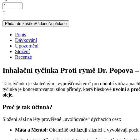
Inhalační
tyčinka
+
PROTI
-
RÝMĚ
Přidat do košíku
Přidáno
Nepřidáno
množství
Popis
Dávkování
Upozornění
Složení
Recenze
Inhalační tyčinka Proti rýmě Dr. Popova –
Tato tyčinka je skutečným „vyprošťovákem“ pro období viróz a nachla
tyčinka je koncentrovanou silou přírody, která bleskově
uvolní a proč
oleje.
Proč je tak účinná?
Složení sází na léty prověřené „uvolňovače“ dýchacích cest:
Máta a Mentol:
Okamžitě ochlazují sliznici a vyvolávají pocit