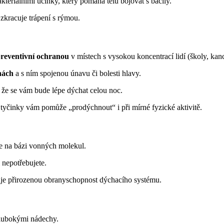
akteriálními účinky, který pomáhá tělu bojovat s bacily.
zkracuje trápení s rýmou.
reventivní ochranou
v místech s vysokou koncentrací lidí (školy, ka
nách
a s ním spojenou únavu či bolesti hlavy.
 že se vám bude lépe dýchat celou noc.
 tyčinky vám pomůže „prodýchnout“ i při mírné fyzické aktivitě.
e na bázi vonných molekul.
i nepotřebujete.
luje přirozenou obranyschopnost dýchacího systému.
hlubokými nádechy.