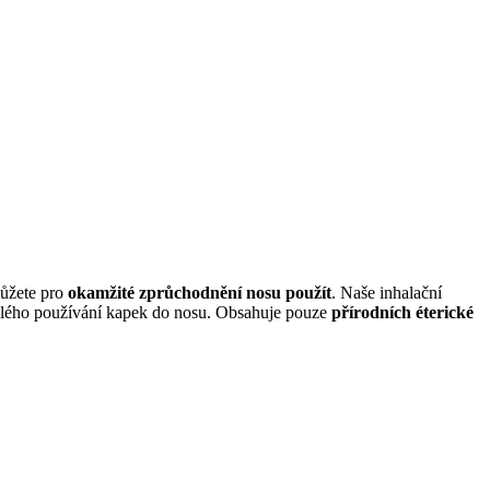
můžete pro
okamžité zprůchodnění nosu použít
. Naše inhalační
álého používání kapek do nosu. Obsahuje pouze
přírodních éterické