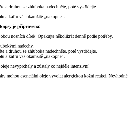
te a druhou se zhluboka nadechněte, poté vystřídejte.
lu a kafru vás okamžitě „nakopne“.
 kapsy je připravena!
 obou nosních dírek. Opakujte několikrát denně podle potřeby.
hlubokými nádechy.
te a druhou se zhluboka nadechněte, poté vystřídejte.
lu a kafru vás okamžitě „nakopne“.
oleje nevyprchaly a zůstaly co nejdéle intenzivní.
inky mohou esenciální oleje vyvolat alergickou kožní reakci. Nevhodné p