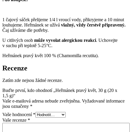
1 čajový sáček přelijeme 1/4 l vroucí vody, přikryjeme a 10 minut
louhujeme. Heřmánek se užívá
vlažný,
vždy čerstvě připravený.
Čaj užíváme dle potřeby.
U citlivých osob
může vyvolat alergickou reakci
. Uchovejte
v suchu při teplotě 5-25°C.
Heřmánek pravý květ 100 % (Chamomilla recutita).
Recenze
Zatím zde nejsou žádné recenze.
Buďte první, kdo ohodnotí „Heřmánek pravý květ, 30 g (20 x
1,5 g)“
Vaše e-mailová adresa nebude zveřejněna.
Vyžadované informace
jsou označeny
*
Vaše hodnocení
*
Vaše recenze
*