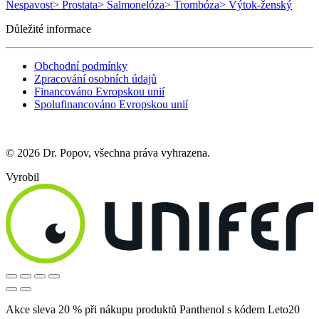
Nespavost
> Prostata
> Salmonelóza
> Trombóza
> Výtok-ženský
Důležité informace
Obchodní podmínky
Zpracování osobních údajů
Financováno Evropskou unií
Spolufinancováno Evropskou unií
© 2026 Dr. Popov, všechna práva vyhrazena.
Vyrobil
Akce sleva 20 % při nákupu produktů Panthenol s kódem Leto20