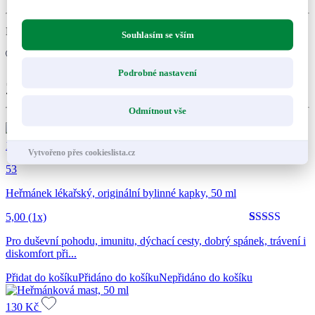
Není skladem
Souhlasím se vším
Informujte mě
Podrobné nastavení
Zákazníci také nakoupili
Odmítnout vše
165
Kč
Vytvořeno přes cookieslista.cz
53
Heřmánek lékařský, originální bylinné kapky, 50 ml
5,00
(1x)
Hodnoceno
1
5
Pro duševní pohodu, imunitu, dýchací cesty, dobrý spánek, trávení i
z 5 na
diskomfort při...
základě
hodnocení
Přidat do košíku
Přidáno do košíku
Nepřidáno do košíku
zákazníka
130
Kč