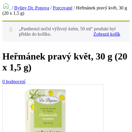
/
Byliny Dr. Popova
/
Porcované
/
Heřmánek pravý květ, 30 g
(20 x 1,5 g)
„Panthenol noční výživný krém, 50 ml“ produkt byl
přidán do košíku.
Zobrazit košík
Heřmánek pravý květ, 30 g (20
x 1,5 g)
0 hodnocení