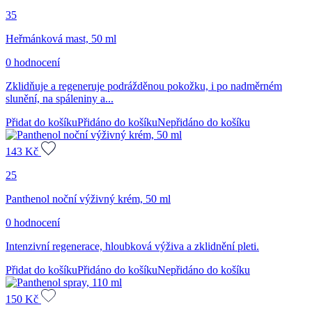
35
Heřmánková mast, 50 ml
0 hodnocení
Zklidňuje a regeneruje podrážděnou pokožku, i po nadměrném
slunění, na spáleniny a...
Přidat do košíku
Přidáno do košíku
Nepřidáno do košíku
143
Kč
25
Panthenol noční výživný krém, 50 ml
0 hodnocení
Intenzivní regenerace, hloubková výživa a zklidnění pleti.
Přidat do košíku
Přidáno do košíku
Nepřidáno do košíku
150
Kč