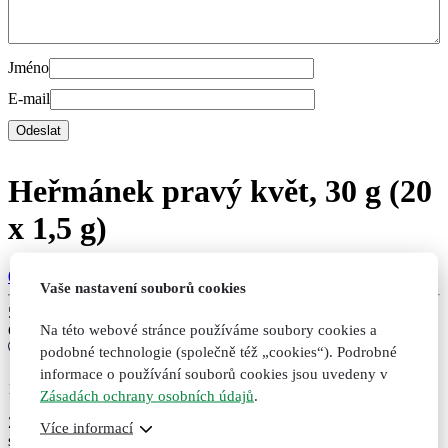
Jméno
E-mail
Heřmánek pravý květ, 30 g (20
x 1,5 g)
0 hodnocení
Vaše nastavení souborů cookies
59
Kč
Na této webové stránce používáme soubory cookies a
Cena bez DPH:
53
Kč
podobné technologie (společně též „cookies“). Podrobné
informace o používání souborů cookies jsou uvedeny v
15
Zásadách ochrany osobních údajů
.
Zklidňuje žaludek i střeva, navozuje pozitivní náladu a dobrý
Více informací
spánek.