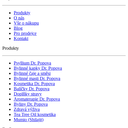
Produkty
O nás
Vše o nákupu
Blog
Pro prodejce
Kontakt
Produkty
Psyllium Dr. Popova
Bylinné kapky Dr. Popova
Bylinné čaje a směsi
Bylinné masti Dr. Popova
Kosmetika Dr. Popova
Balíčky Dr. Popova
Doplňky stravy
Aromaterapie Dr. Popova
Byliny Dr. Popova
Zdravá výživa
Tea Tree Oil kosmetika
Mumio (Shilajit)