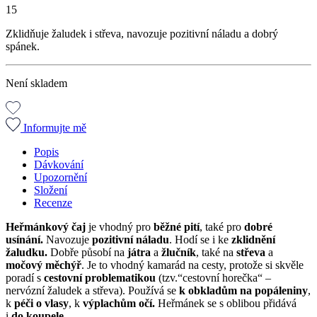
15
Zklidňuje žaludek i střeva, navozuje pozitivní náladu a dobrý
spánek.
Není skladem
Informujte mě
Popis
Dávkování
Upozornění
Složení
Recenze
Heřmánkový čaj
je vhodný pro
běžné pití
, také pro
dobré
usínání.
Navozuje
pozitivní náladu
. Hodí se i ke
zklidnění
žaludku.
Dobře působí na
játra
a
žlučník
, také na
střeva
a
močový měchýř
. Je to vhodný kamarád na cesty, protože si skvěle
poradí s
cestovní problematikou
(tzv.“cestovní horečka“ –
nervózní žaludek a střeva). Používá se
k obkladům na popáleniny
,
k
péči o vlasy
, k
výplachům očí.
Heřmánek se s oblibou přidává
i
do koupele.