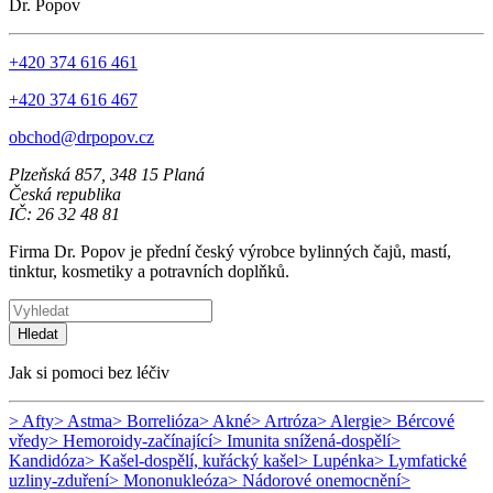
Dr. Popov
+420 374 616 461
+420 374 616 467
obchod@drpopov.cz
Plzeňská 857, 348 15 Planá
Česká republika
IČ: 26 32 48 81
Firma Dr. Popov je přední český výrobce bylinných čajů, mastí,
tinktur, kosmetiky a potravních doplňků.
Hledat
Jak si pomoci bez léčiv
> Afty
> Astma
> Borrelióza
> Akné
> Artróza
> Alergie
> Bércové
vředy
> Hemoroidy-začínající
> Imunita snížená-dospělí
>
Kandidóza
> Kašel-dospělí, kuřácký kašel
> Lupénka
> Lymfatické
uzliny-zduření
> Mononukleóza
> Nádorové onemocnění
>