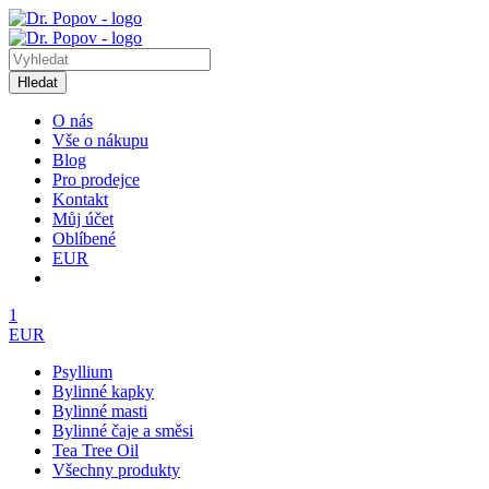
Hledat
O nás
Vše o nákupu
Blog
Pro prodejce
Kontakt
Můj účet
Oblíbené
EUR
1
EUR
Psyllium
Bylinné kapky
Bylinné masti
Bylinné čaje a směsi
Tea Tree Oil
Všechny produkty