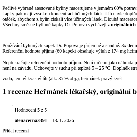
Pečlivě vybrané atestované byliny macerujeme v jemném 60% potravi
kapky pak mají vysokou koncentraci účinných látek. Líh navíc doplňu
otáček, abychom z bylin získali více účinných látek. Dlouhá macerace
Všechny směsné bylinné kapky Dr. Popova vycházejí z
originálních
Používání bylinných kapek Dr. Popova je příjemné a snadné. 3x denně 
Referenční hodnota příjmu (60 kapek) obsahuje výluh z 174 mg heř
Nepřekračujte referenční hodnotu příjmu. Není určeno jako náhrada pes
není na závadu. Uchovejte v suchu při teplotě 5 – 25 °C. Doplněk str
voda, jemný kvasný líh (alk. 35 % obj.), heřmánek pravý květ
1 recenze
Heřmánek lékařský, originální b
Hodnocení
5
z 5
alenacerna3391
–
18. 1. 2026
Přidat recenzi