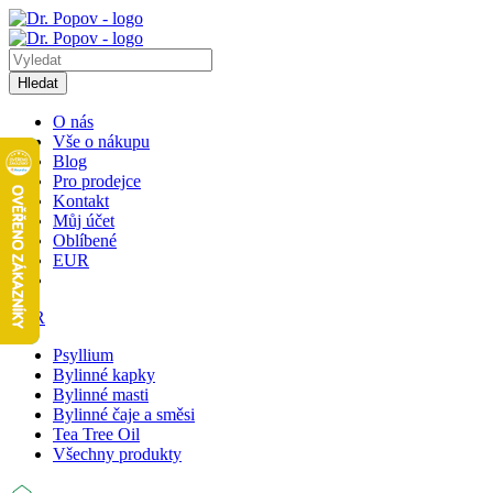
Hledat
O nás
Vše o nákupu
Blog
Pro prodejce
Kontakt
Můj účet
Oblíbené
EUR
EUR
Psyllium
Bylinné kapky
Bylinné masti
Bylinné čaje a směsi
Tea Tree Oil
Všechny produkty