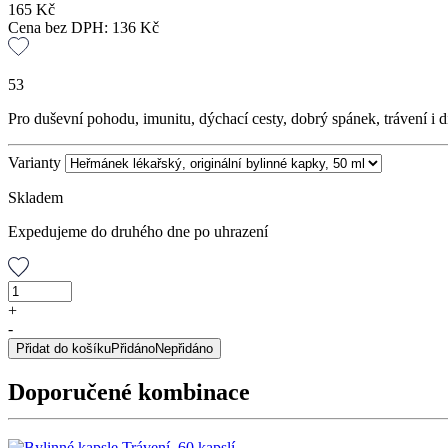
165
Kč
Cena bez DPH:
136
Kč
53
Pro duševní pohodu, imunitu, dýchací cesty, dobrý spánek, trávení i d
Varianty
Skladem
Expedujeme do druhého dne po uhrazení
Heřmánek
lékařský,
+
originální
-
bylinné
Přidat do košíku
Přidáno
Nepřidáno
kapky,
50
Doporučené kombinace
ml
množství