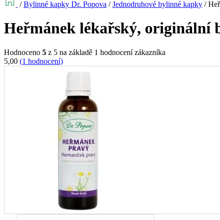
/
Bylinné kapky Dr. Popova
/
Jednodruhové bylinné kapky
/
Heř
Heřmánek lékařský, originální 
Hodnoceno
5
z 5 na základě
1
hodnocení zákazníka
5,00
(1 hodnocení)