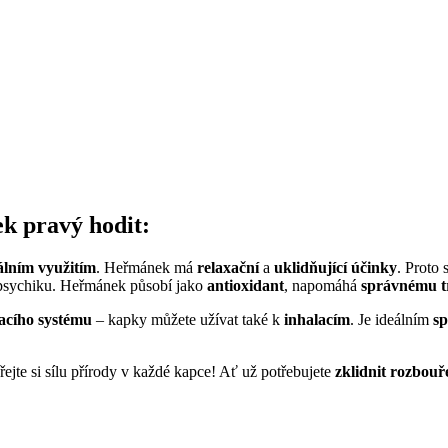
k pravý hodit:
álním využitím
. Heřmánek má
relaxační
a
uklidňující účinky
. Proto 
i psychiku. Heřmánek působí jako
antioxidant
, napomáhá
správnému t
acího systému
– kapky můžete užívat také k
inhalacím
. Je ideálním
sp
jte si sílu přírody v každé kapce! Ať už potřebujete
zklidnit rozbou