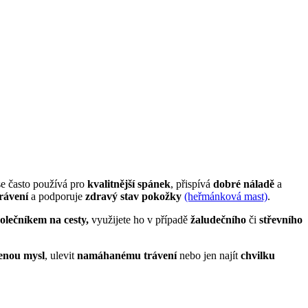
se často používá pro
kvalitnější spánek
, přispívá
dobré náladě
a
rávení
a podporuje
zdravý stav pokožky
(heřmánková mast)
.
olečníkem na cesty,
využijete ho v případě
žaludečního
či
střevního
řenou mysl
, ulevit
namáhanému trávení
nebo jen najít
chvilku