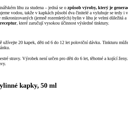
nářském lihu za studena – jedná se o
způsob výroby, který je genera
jeme vodou, takže v kapkách působí dva činitelé a vyluhuje se tedy i 
 mikronizovaných (jemně rozemletých) bylin v lihu je velmi důležitá a
 receptur
, které zaručují vysokou účinnost výsledné tinktury.
užívejte 20 kapek, děti od 6 do 12 let poloviční dávku. Tinkturu můžet
mánku.
tré stravy. Výrobek není určen pro děti do 6 let, těhotné a kojící ženy
avy.
ylinné kapky, 50 ml