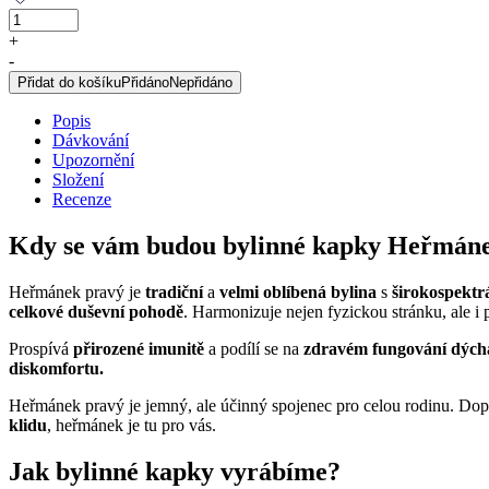
Heřmánek
lékařský,
+
originální
-
bylinné
Přidat do košíku
Přidáno
Nepřidáno
kapky,
50
Popis
ml
Dávkování
množství
Upozornění
Složení
Recenze
Kdy se vám budou bylinné kapky Heřmáne
Heřmánek pravý je
tradiční
a
velmi oblíbená bylina
s
širokospektr
celkové duševní pohodě
. Harmonizuje nejen fyzickou stránku, ale 
Prospívá
přirozené imunitě
a podílí se na
zdravém fungování dých
diskomfortu.
Heřmánek pravý je jemný, ale účinný spojenec pro celou rodinu. Dopře
klidu
, heřmánek je tu pro vás.
Jak bylinné kapky vyrábíme?