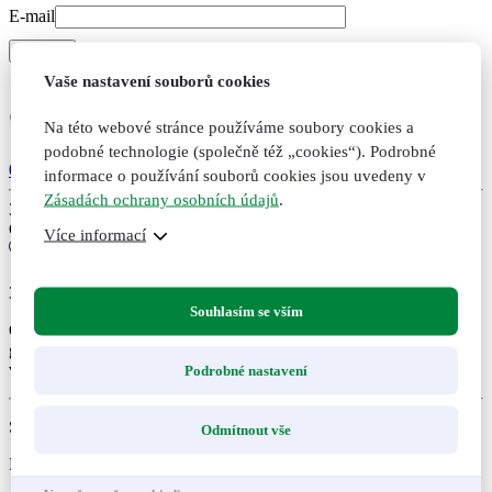
E-mail
Vaše nastavení souborů cookies
Graviola, 60 kapslí
Na této webové stránce používáme soubory cookies a
podobné technologie (společně též „cookies“). Podrobné
0 hodnocení
informace o používání souborů cookies jsou uvedeny v
Zásadách ochrany osobních údajů
.
365
Kč
Cena bez DPH:
326
Kč
Více informací
3
Souhlasím se vším
Graviola. Doplněk stravy. Tradiční bylinný produkt. 60 kapslí, 12,5
g. Pestrá a vyvážená strava také na podzim a v zimě. Láska a
vděčnost za tento dar.
Podrobné nastavení
Skladem
Odmítnout vše
Expedujeme do druhého dne po uhrazení