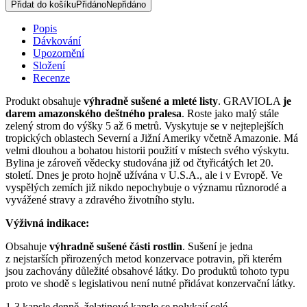
Přidat do košíku
Přidáno
Nepřidáno
množství
Popis
Dávkování
Upozornění
Složení
Recenze
Produkt obsahuje
výhradně sušené a mleté listy
. GRAVIOLA
je
darem amazonského deštného pralesa
. Roste jako malý stále
zelený strom do výšky 5 až 6 metrů. Vyskytuje se v nejteplejších
tropických oblastech Severní a Jižní Ameriky včetně Amazonie. Má
velmi dlouhou a bohatou historii použití v místech svého výskytu.
Bylina je zároveň vědecky studována již od čtyřicátých let 20.
století. Dnes je proto hojně užívána v U.S.A., ale i v Evropě. Ve
vyspělých zemích již nikdo nepochybuje o významu různorodé a
vyvážené stravy a zdravého životního stylu.
Výživná indikace:
Obsahuje
výhradně sušené části rostlin
. Sušení je jedna
z nejstarších přirozených metod konzervace potravin, při kterém
jsou zachovány důležité obsahové látky. Do produktů tohoto typu
proto ve shodě s legislativou není nutné přidávat konzervační látky.
1-3 kapsle denně, želatinové kapsle se polykají celé.