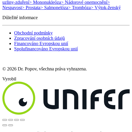
uzliny-zduření
> Mononukleóza
> Nádorové onemocnění
>
Nespavost
> Prostata
> Salmonelóza
> Trombóza
> Výtok-ženský
Důležité informace
Obchodní podmínky
Zpracování osobních údajů
Financováno Evropskou unií
Spolufinancováno Evropskou unií
© 2026 Dr. Popov, všechna práva vyhrazena.
Vyrobil