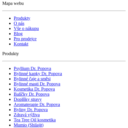
Mapa webu
Produkty
O nás
Vše o nákupu
Blog
Pro prodejce
Kontakt
Produkty
Psyllium Dr. Popova
Bylinné kapky Dr. Popova
Bylinné čaje a směsi
Bylinné masti Dr. Popova
Kosmetika Dr. Popova
Balíčky Dr. Popova
Doplňky stravy
Aromaterapie Dr. Popova
Byliny Dr. Popova
Zdravá výživa
Tea Tree Oil kosmetika
Mumio (Shilajit)