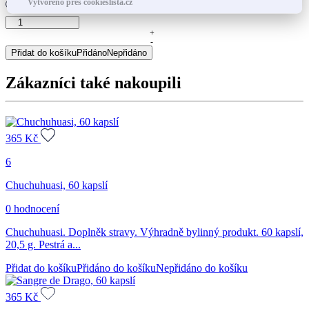
Vytvořeno přes cookieslista.cz
Graviola,
60
+
-
kapslí
Přidat do košíku
Přidáno
Nepřidáno
množství
Zákazníci také nakoupili
365
Kč
6
Chuchuhuasi, 60 kapslí
0 hodnocení
Chuchuhuasi. Doplněk stravy. Výhradně bylinný produkt. 60 kapslí,
20,5 g. Pestrá a...
Přidat do košíku
Přidáno do košíku
Nepřidáno do košíku
365
Kč