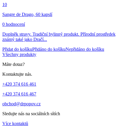
10
Sangre de Drago, 60 kapslí
0 hodnocení
Doplněk stravy. Tradiční bylinný produkt. Přírodní prostředek
známý také jako Dračí...
Přidat do košíku
Přidáno do košíku
Nepřidáno do košíku
Všechny produkty
Máte dotaz?
Kontaktujte nás.
+420 374 616 461
+420 374 616 467
obchod@drpopov.cz
Sledujte nás na sociálních sítích
Více kontaktů