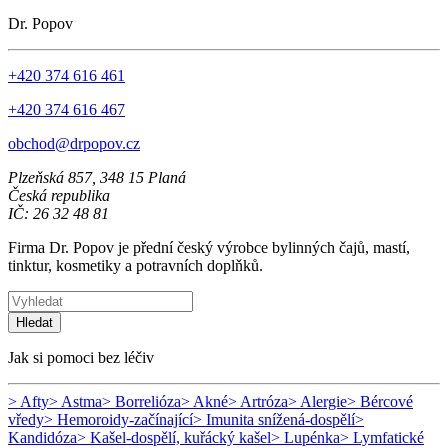
Dr. Popov
+420 374 616 461
+420 374 616 467
obchod@drpopov.cz
Plzeňská 857, 348 15 Planá
Česká republika
IČ: 26 32 48 81
Firma Dr. Popov je přední český výrobce bylinných čajů, mastí,
tinktur, kosmetiky a potravních doplňků.
Hledat
Jak si pomoci bez léčiv
> Afty
> Astma
> Borrelióza
> Akné
> Artróza
> Alergie
> Bércové
vředy
> Hemoroidy-začínající
> Imunita snížená-dospělí
>
Kandidóza
> Kašel-dospělí, kuřácký kašel
> Lupénka
> Lymfatické