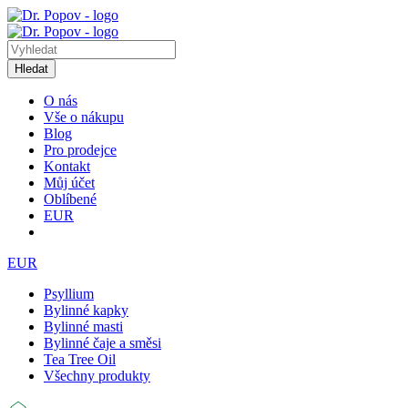
Hledat
O nás
Vše o nákupu
Blog
Pro prodejce
Kontakt
Můj účet
Oblíbené
EUR
EUR
Psyllium
Bylinné kapky
Bylinné masti
Bylinné čaje a směsi
Tea Tree Oil
Všechny produkty