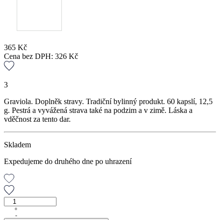
365
Kč
Cena bez DPH:
326
Kč
3
Graviola. Doplněk stravy. Tradiční bylinný produkt. 60 kapslí, 12,5
g. Pestrá a vyvážená strava také na podzim a v zimě. Láska a
vděčnost za tento dar.
Skladem
Expedujeme do druhého dne po uhrazení
Graviola,
60
+
-
kapslí