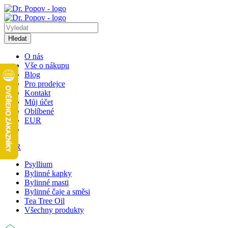
Hledat
O nás
Vše o nákupu
Blog
Pro prodejce
Kontakt
Můj účet
Oblíbené
EUR
EUR
Psyllium
Bylinné kapky
Bylinné masti
Bylinné čaje a směsi
Tea Tree Oil
Všechny produkty