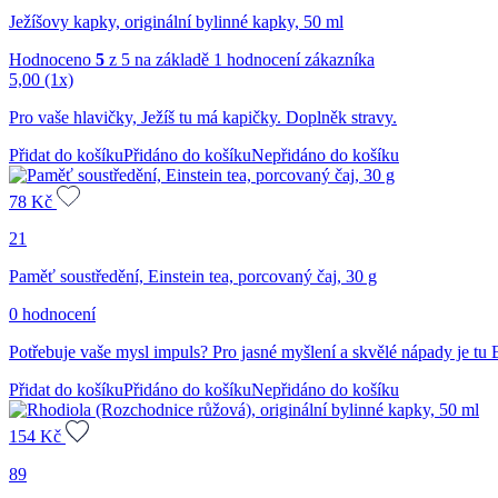
Ježíšovy kapky, originální bylinné kapky, 50 ml
Hodnoceno
5
z 5 na základě
1
hodnocení zákazníka
5,00
(1x)
Pro vaše hlavičky, Ježíš tu má kapičky. Doplněk stravy.
Přidat do košíku
Přidáno do košíku
Nepřidáno do košíku
78
Kč
21
Paměť soustředění, Einstein tea, porcovaný čaj, 30 g
0 hodnocení
Potřebuje vaše mysl impuls? Pro jasné myšlení a skvělé nápady je tu E
Přidat do košíku
Přidáno do košíku
Nepřidáno do košíku
154
Kč
89