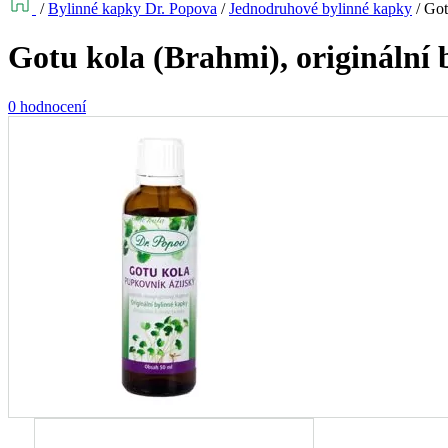
/
Bylinné kapky Dr. Popova
/
Jednodruhové bylinné kapky
/
Got
Gotu kola (Brahmi), originální 
0 hodnocení