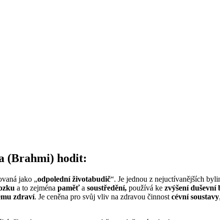
a (Brahmi) hodit:
ovaná jako „
odpolední životabudič
“. Je jednou z nejuctívanějších byli
mozku
a to zejména
paměť
a
soustředění,
používá ke
zvýšení duševní 
ému zdraví
. Je ceněna pro svůj vliv na zdravou činnost
cévní soustavy