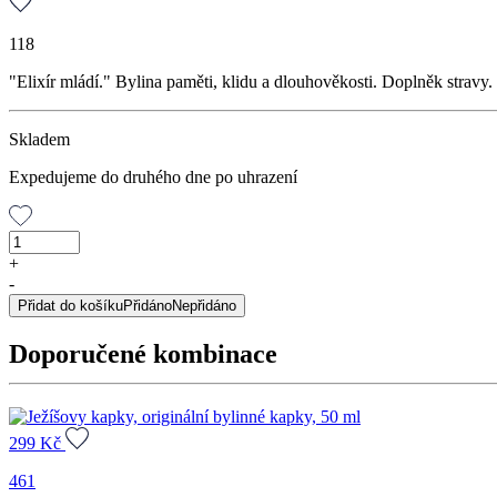
118
"Elixír mládí." Bylina paměti, klidu a dlouhověkosti. Doplněk stravy.
Skladem
Expedujeme do druhého dne po uhrazení
Gotu
kola
+
(Brahmi),
-
originální
Přidat do košíku
Přidáno
Nepřidáno
bylinné
kapky,
Doporučené kombinace
50
ml
množství
299
Kč
461