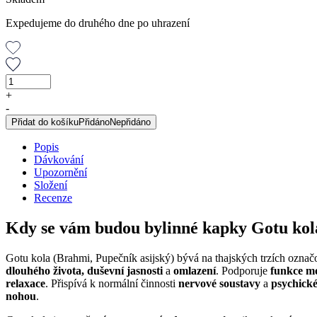
Expedujeme do druhého dne po uhrazení
Gotu
kola
+
(Brahmi),
-
originální
Přidat do košíku
Přidáno
Nepřidáno
bylinné
kapky,
Popis
50
Dávkování
ml
Upozornění
množství
Složení
Recenze
Kdy se vám budou bylinné kapky Gotu kol
Gotu kola (Brahmi, Pupečník asijský) bývá na thajských trzích označ
dlouhého života, duševní jasnosti
a
omlazení
. Podporuje
funkce 
relaxace
. Přispívá k normální činnosti
nervové soustavy
a
psychick
nohou
.