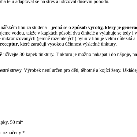
há tělu adaptovat se na stres a udržovat duševní pohodu.
nářském lihu za studena – jedná se o
způsob výroby, který je genera
jeme vodou, takže v kapkách působí dva činitelé a vyluhuje se tedy i 
 mikronizovaných (jemně rozemletých) bylin v lihu je velmi důležitá a
 receptur
, které zaručují vysokou účinnost výsledné tinktury.
 užívejte 30 kapek tinktury. Tinkturu je možno nakapat i do nápoje, na
tré stravy. Výrobek není určen pro děti, těhotné a kojící ženy. Ukláde
apky, 50 ml“
ou označeny
*