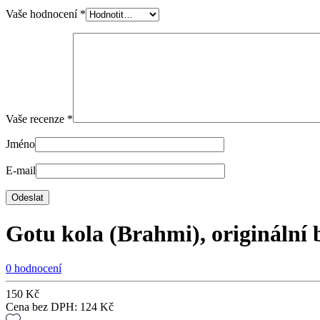
Vaše hodnocení
*
Vaše recenze
*
Jméno
E-mail
Gotu kola (Brahmi), originální 
0 hodnocení
150
Kč
Cena bez DPH:
124
Kč