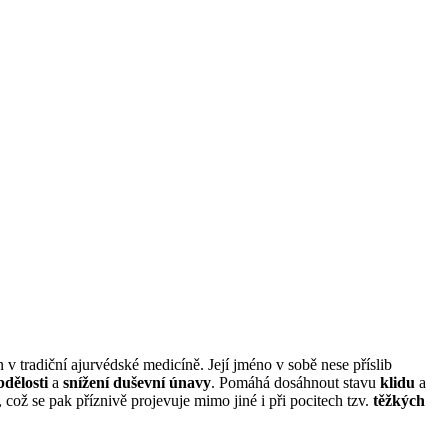
n v tradiční ajurvédské medicíně. Její jméno v sobě nese příslib
bdělosti
a
snížení duševní únavy
. Pomáhá dosáhnout stavu
klidu
a
, což se pak příznivě projevuje mimo jiné i při pocitech tzv.
těžkých