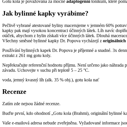
Gotu kola je považována za mocné
adaptogenní
tonikum, které pomá
Jak bylinné kapky vyrábíme?
Pečlivě vybrané atestované byliny macerujeme v jemném 60% potravi
kapky pak mají vysokou koncentraci účinných látek. Líh navíc doplňu
otáček, abychom z bylin získali více účinných látek. Dlouhá macerace
Všechny směsné bylinné kapky Dr. Popova vycházejí z
originálních
Používání bylinných kapek Dr. Popova je příjemné a snadné. 3x denně
extrakt z 261 mg gotu koly.
Nepřekračujte referenční hodnotu příjmu. Není určeno jako náhrada pes
závadu. Uchovejte v suchu při teplotě 5 – 25 °C.
voda, jemný kvasný líh (alk. 35 % obj.), gotu kola nať
Recenze
Zatím zde nejsou žádné recenze.
Buďte první, kdo ohodnotí „Gotu kola (Brahmi), originální bylinné k
Vaše e-mailová adresa nebude zveřejněna.
Vyžadované informace js