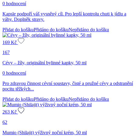
0 hodnocení
Kapsle podpoří váš vysněný cíl. Pro lepší kontrolu chuti k jídlu a
váhy. Doplněk stravy.
Přidat do košíku
Přidáno do košíku
Nepřidáno do košíku
169
Kč
167
Cévy – žíly, originální bylinné kapky, 50 ml
0 hodnocení
Pro zdravou činnost cévní soustavy, čisté a pružné cévy a odstranění
pocitu těžkých...
Přidat do košíku
Přidáno do košíku
Nepřidáno do košíku
263
Kč
62
Mumio (Shilajit) výživný noční krém, 50 ml