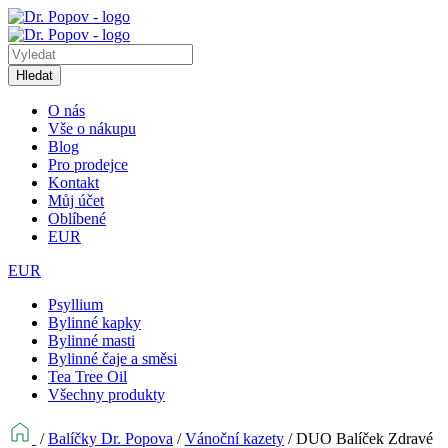
Hledat
O nás
Vše o nákupu
Blog
Pro prodejce
Kontakt
Můj účet
Oblíbené
EUR
EUR
Psyllium
Bylinné kapky
Bylinné masti
Bylinné čaje a směsi
Tea Tree Oil
Všechny produkty
/
Balíčky Dr. Popova
/
Vánoční kazety
/
DUO Balíček Zdravé