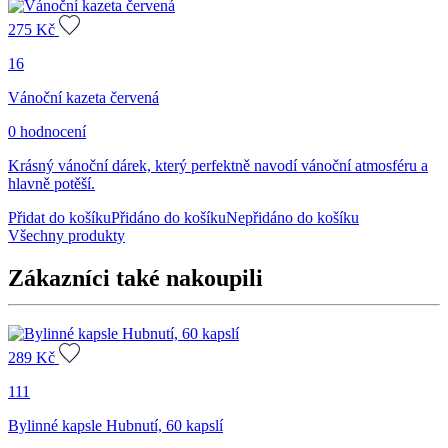
275
Kč
16
Vánoční kazeta červená
0 hodnocení
Krásný vánoční dárek, který perfektně navodí vánoční atmosféru a
hlavně potěší.
Přidat do košíku
Přidáno do košíku
Nepřidáno do košíku
Všechny produkty
Zákazníci také nakoupili
289
Kč
111
Bylinné kapsle Hubnutí, 60 kapslí