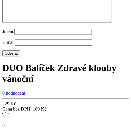
Jméno
E-mail
DUO Balíček Zdravé klouby
vánoční
0 hodnocení
229
Kč
Cena bez DPH:
189
Kč
9