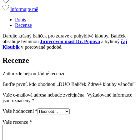
Informujte mě
Popis
Recenze
Darujte krásný balíček pro zdravé a pohyblivé klouby. Balíček
obsahuje bylinnou
Jírovcovou mast Dr. Popova
a bylinný
čaj
Kloubík
v porcované podobě.
Recenze
Zatím zde nejsou žádné recenze.
Buďte první, kdo ohodnotí „DUO Balíček Zdravé klouby vánoční“
Vaše e-mailová adresa nebude zveřejněna.
Vyžadované informace
jsou označeny
*
Vaše hodnocení
*
Vaše recenze
*