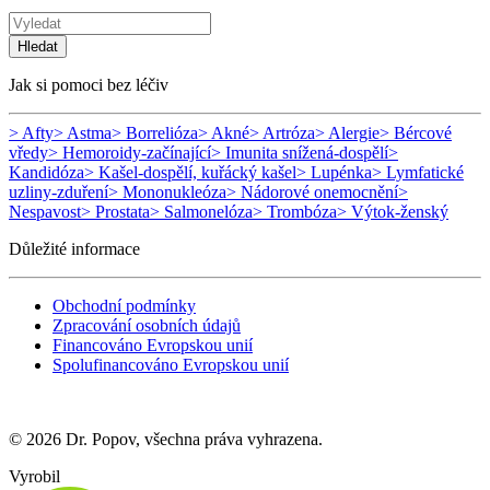
Hledat
Jak si pomoci bez léčiv
> Afty
> Astma
> Borrelióza
> Akné
> Artróza
> Alergie
> Bércové
vředy
> Hemoroidy-začínající
> Imunita snížená-dospělí
>
Kandidóza
> Kašel-dospělí, kuřácký kašel
> Lupénka
> Lymfatické
uzliny-zduření
> Mononukleóza
> Nádorové onemocnění
>
Nespavost
> Prostata
> Salmonelóza
> Trombóza
> Výtok-ženský
Důležité informace
Obchodní podmínky
Zpracování osobních údajů
Financováno Evropskou unií
Spolufinancováno Evropskou unií
© 2026 Dr. Popov, všechna práva vyhrazena.
Vyrobil