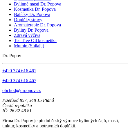
Bylinné masti Dr. Popova
Kosmetika Dr. Popova
Balíčky Dr. Popova
Doplňky stravy
Aromaterapie Dr. Popova
Byliny Dr. Popova
Zdravá výživa
Tea Tree Oil kosmetika
Mumio (Shilajit)
Dr. Popov
+420 374 616 461
+420 374 616 467
obchod@drpopov.cz
Plzeňská 857, 348 15 Planá
Česká republika
IČ: 26 32 48 81
Firma Dr. Popov je přední český výrobce bylinných čajů, mastí,
tinktur, kosmetiky a potravních doplňků.