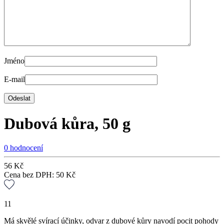
Jméno
E-mail
Dubová kůra, 50 g
0 hodnocení
56
Kč
Cena bez DPH:
50
Kč
11
Má skvělé svírací účinky, odvar z dubové kůry navodí pocit pohody