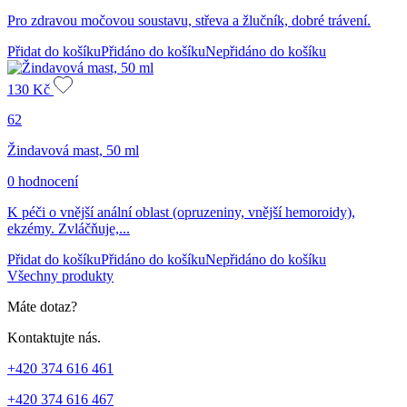
Pro zdravou močovou soustavu, střeva a žlučník, dobré trávení.
Přidat do košíku
Přidáno do košíku
Nepřidáno do košíku
130
Kč
62
Žindavová mast, 50 ml
0 hodnocení
K péči o vnější anální oblast (opruzeniny, vnější hemoroidy),
ekzémy. Zvláčňuje,...
Přidat do košíku
Přidáno do košíku
Nepřidáno do košíku
Všechny produkty
Máte dotaz?
Kontaktujte nás.
+420 374 616 461
+420 374 616 467