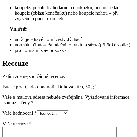
koupele- působí blahodárně na pokožku, účinné sedací
koupele (oblast konečníku) nebo koupele nohou – při
zvýšeném pocení končetin
Vnitřně:
udržuje zdravé horní cesty dýchací
normální činnost žaludečního traktu a střev (při řídké stolici)
pro normální stav pokožky
Recenze
Zatím zde nejsou žádné recenze.
Buďte první, kdo ohodnotí „Dubová kůra, 50 g“
Vaše e-mailová adresa nebude zveřejněna.
Vyžadované informace
jsou označeny
*
Vaše hodnocení
*
Vaše recenze
*