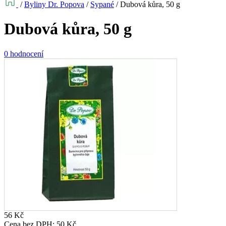
/
Byliny Dr. Popova
/
Sypané
/
Dubová kůra, 50 g
Dubová kůra, 50 g
0 hodnocení
56
Kč
Cena bez DPH:
50
Kč