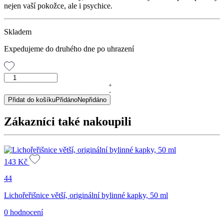
nejen vaší pokožce, ale i psychice.
Skladem
Expedujeme do druhého dne po uhrazení
Dubová
kůra,
+
-
50
Přidat do košíku
Přidáno
Nepřidáno
g
množství
Zákazníci také nakoupili
143
Kč
44
Lichořeřišnice větší, originální bylinné kapky, 50 ml
0 hodnocení