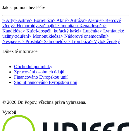
Jak si pomoci bez léčiv
> Afty
> Astma
> Borrelióza
> Akné
> Artróza
> Alergie
> Bércové
vředy
> Hemoroidy-začínající
> Imunita snížená-dospělí
>
Kandidóza
> Kašel-dospělí, kuřácký kašel
> Lupénka
> Lymfatické
uzliny-zduření
> Mononukleóza
> Nádorové onemocnění
>
Nespavost
> Prostata
> Salmonelóza
> Trombóza
> Výtok-ženský
Důležité informace
Obchodní podmínky
Zpracování osobních údajů
Financováno Evropskou unií
Spolufinancováno Evropskou unií
© 2026 Dr. Popov, všechna práva vyhrazena.
Vyrobil