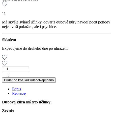
11
Má skvělé svírací účinky, odvar z dubové kůry navodí pocit pohody
nejen vaší pokožce, ale i psychice.
Skladem
Expedujeme do druhého dne po uhrazení
Dubová
kůra,
+
-
50
Přidat do košíku
Přidáno
Nepřidáno
g
množství
Popis
Recenze
Dubová kůra
má tyto
účinky
:
Zevně: