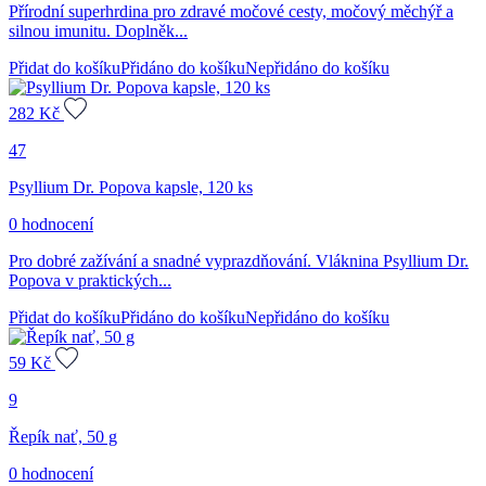
Přírodní superhrdina pro zdravé močové cesty, močový měchýř a
silnou imunitu. Doplněk...
Přidat do košíku
Přidáno do košíku
Nepřidáno do košíku
282
Kč
47
Psyllium Dr. Popova kapsle, 120 ks
0 hodnocení
Pro dobré zažívání a snadné vyprazdňování. Vláknina Psyllium Dr.
Popova v praktických...
Přidat do košíku
Přidáno do košíku
Nepřidáno do košíku
59
Kč
9
Řepík nať, 50 g
0 hodnocení