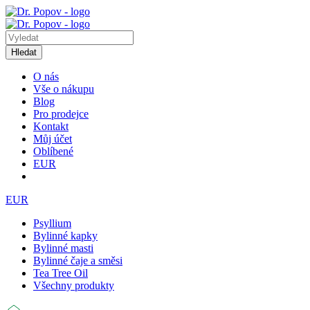
Hledat
O nás
Vše o nákupu
Blog
Pro prodejce
Kontakt
Můj účet
Oblíbené
EUR
EUR
Psyllium
Bylinné kapky
Bylinné masti
Bylinné čaje a směsi
Tea Tree Oil
Všechny produkty