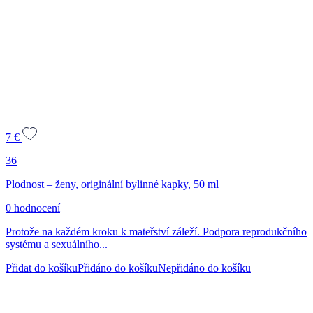
7
€
36
Plodnost – ženy, originální bylinné kapky, 50 ml
0 hodnocení
Protože na každém kroku k mateřství záleží. Podpora reprodukčního
systému a sexuálního...
Přidat do košíku
Přidáno do košíku
Nepřidáno do košíku