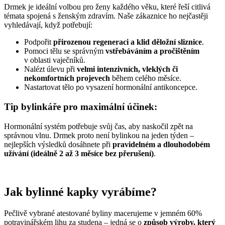
Drmek je ideální volbou pro ženy každého věku, které řeší citlivá
témata spojená s ženským zdravím. Naše zákaznice ho nejčastěji
vyhledávají, když potřebují:
Podpořit
přirozenou regeneraci a klid děložní sliznice
.
Pomoci tělu se správným
vstřebáváním a pročištěním
v oblasti vaječníků.
Nalézt úlevu při
velmi intenzivních, vleklých či
nekomfortních projevech
během celého měsíce.
Nastartovat tělo po vysazení hormonální antikoncepce.
Tip bylinkáře pro maximální účinek:
Hormonální systém potřebuje svůj čas, aby naskočil zpět na
správnou vlnu. Drmek proto není bylinkou na jeden týden –
nejlepších výsledků dosáhnete při
pravidelném a dlouhodobém
užívání (ideálně 2 až 3 měsíce bez přerušení)
.
Jak bylinné kapky vyrábíme?
Pečlivě vybrané atestované byliny macerujeme v jemném 60%
potravinářském lihu za studena – jedná se o
způsob výroby, který