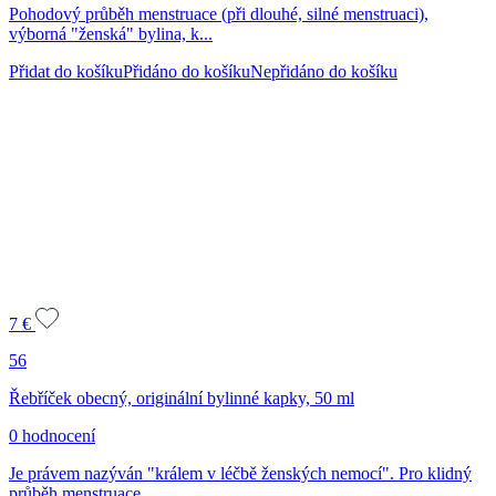
Pohodový průběh menstruace (při dlouhé, silné menstruaci),
výborná "ženská" bylina, k...
Přidat do košíku
Přidáno do košíku
Nepřidáno do košíku
7
€
56
Řebříček obecný, originální bylinné kapky, 50 ml
0 hodnocení
Je právem nazýván "králem v léčbě ženských nemocí". Pro klidný
průběh menstruace,...