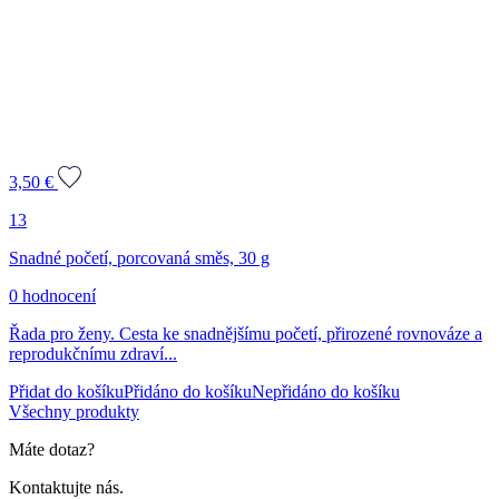
3,50
€
13
Snadné početí, porcovaná směs, 30 g
0 hodnocení
Řada pro ženy. Cesta ke snadnějšímu početí, přirozené rovnováze a
reprodukčnímu zdraví...
Přidat do košíku
Přidáno do košíku
Nepřidáno do košíku
Všechny produkty
Máte dotaz?
Kontaktujte nás.