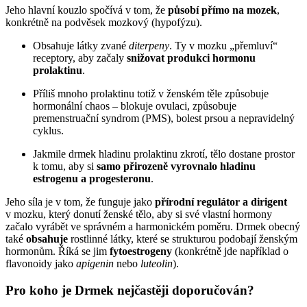
Jeho hlavní kouzlo spočívá v tom, že
působí přímo na mozek
,
konkrétně na podvěsek mozkový (hypofýzu).
Obsahuje látky zvané
diterpeny
. Ty v mozku „přemluví“
receptory, aby začaly
snižovat produkci hormonu
prolaktinu
.
Příliš mnoho prolaktinu totiž v ženském těle způsobuje
hormonální chaos – blokuje ovulaci, způsobuje
premenstruační syndrom (PMS), bolest prsou a nepravidelný
cyklus.
Jakmile drmek hladinu prolaktinu zkrotí, tělo dostane prostor
k tomu, aby si
samo přirozeně vyrovnalo hladinu
estrogenu a progesteronu
.
Jeho síla je v tom, že funguje jako
přírodní regulátor a dirigent
v mozku, který donutí ženské tělo, aby si své vlastní hormony
začalo vyrábět ve správném a harmonickém poměru. Drmek obecný
také
obsahuje
rostlinné látky, které se strukturou podobají ženským
hormonům. Říká se jim
fytoestrogeny
(konkrétně jde například o
flavonoidy jako
apigenin
nebo
luteolin
).
Pro koho je Drmek nejčastěji doporučován?