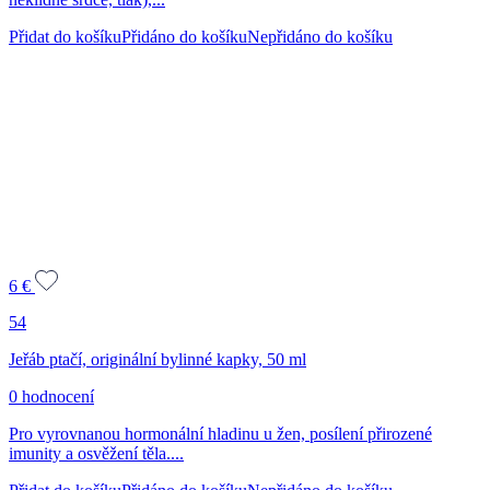
Přidat do košíku
Přidáno do košíku
Nepřidáno do košíku
6
€
54
Jeřáb ptačí, originální bylinné kapky, 50 ml
0 hodnocení
Pro vyrovnanou hormonální hladinu u žen, posílení přirozené
imunity a osvěžení těla....