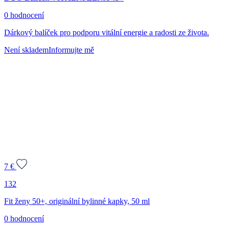
0 hodnocení
Dárkový balíček pro podporu vitální energie a radosti ze života.
Není skladem
Informujte mě
7
€
132
Fit ženy 50+, originální bylinné kapky, 50 ml
0 hodnocení