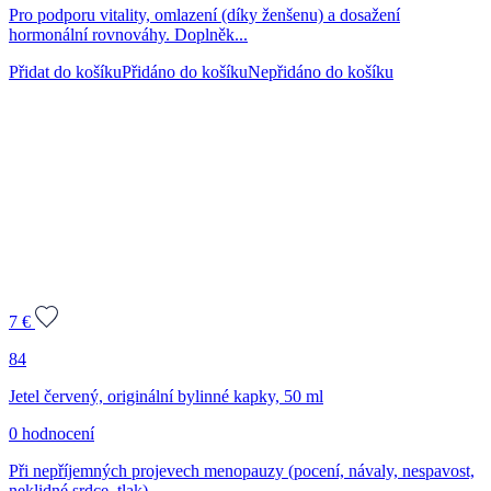
Pro podporu vitality, omlazení (díky ženšenu) a dosažení
hormonální rovnováhy. Doplněk...
Přidat do košíku
Přidáno do košíku
Nepřidáno do košíku
7
€
84
Jetel červený, originální bylinné kapky, 50 ml
0 hodnocení
Při nepříjemných projevech menopauzy (pocení, návaly, nespavost,
neklidné srdce, tlak),...