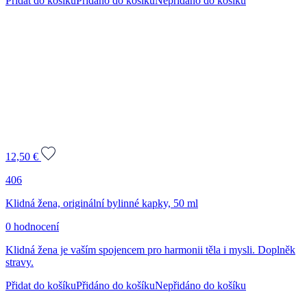
Přidat do košíku
Přidáno do košíku
Nepřidáno do košíku
12,50
€
406
Klidná žena, originální bylinné kapky, 50 ml
0 hodnocení
Klidná žena je vaším spojencem pro harmonii těla i mysli. Doplněk
stravy.
Přidat do košíku
Přidáno do košíku
Nepřidáno do košíku