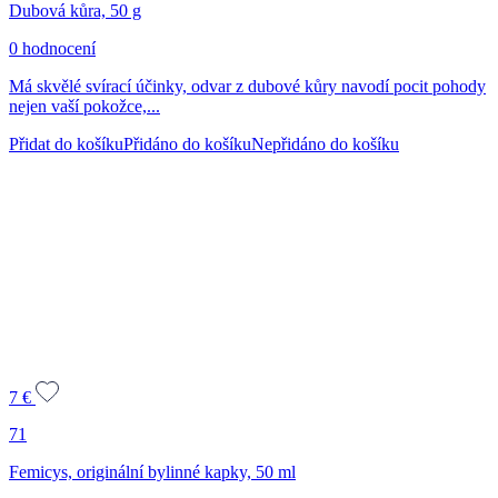
Dubová kůra, 50 g
0 hodnocení
Má skvělé svírací účinky, odvar z dubové kůry navodí pocit pohody
nejen vaší pokožce,...
Přidat do košíku
Přidáno do košíku
Nepřidáno do košíku
7
€
71
Femicys, originální bylinné kapky, 50 ml