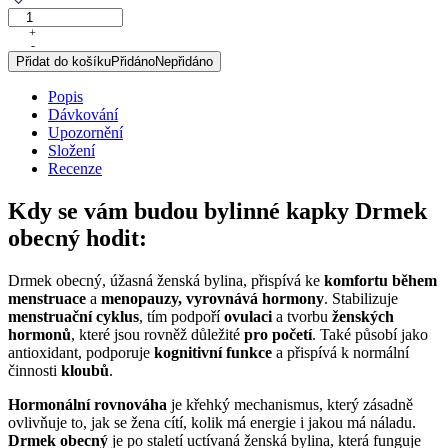
Drmek
obecný,
+
-
originální
Přidat do košíku
Přidáno
Nepřidáno
bylinné
kapky,
Popis
50
Dávkování
ml
Upozornění
množství
Složení
Recenze
Kdy se vám budou bylinné kapky Drmek
obecný hodit:
Drmek obecný, úžasná ženská bylina, přispívá ke
komfortu během
menstruace
a
menopauzy,
vyrovnává hormony
. Stabilizuje
menstruační cyklus
, tím podpoří
ovulaci
a tvorbu
ženských
hormonů
, které jsou rovněž důležité
pro početí
. Také působí jako
antioxidant, podporuje
kognitivní funkce
a přispívá k normální
činnosti
kloubů
.
Hormonální rovnováha
je křehký mechanismus, který zásadně
ovlivňuje to, jak se žena cítí, kolik má energie i jakou má náladu.
Drmek obecný
je po staletí uctívaná ženská bylina, která funguje