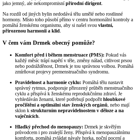
jako jemný, ale nekompromisní
přírodní dirigent
.
Na rozdíl od jiných bylin nedodává tělu umělé nebo rostlinné
hormony. Místo toho působí přímo v centru hormonální kontroly a
pomáhá ženskému organismu, aby si našel svou
vlastní,
přirozenou harmonii a klid
.
V čem vám Drmek obecný pomůže?
Komfort před i během menstruace (PMS):
Pokud vás
každý měsíc trápí napětí v těle, změny nálad, citlivost prsou
nebo podrážděnost, Drmek je tou správnou volbou. Pomáhá
zmírňovat projevy premenstruačního syndromu.
Pravidelnost a harmonie cyklu:
Pomáhá tělu nastavit
správný rytmus, podporuje přirozený průběh menstruačního
cyklu a přispívá k ženskému reprodukčnímu zdraví. Je
vyhledáván ženami, které potřebují podpořit
hloubkové
pročištění a optimální stav ženských orgánů
, nebo mají
sklon k
strukturním nepravidelnostem v děloze a na
vaječnících
.
Hladký přechod do menopauzy:
Drmek je skvělým
průvodcem i pro zralejší ženy. Přispívá k menopauzálnímu
komfortu, pomáhá zvládat návaly horka, noční pocení a