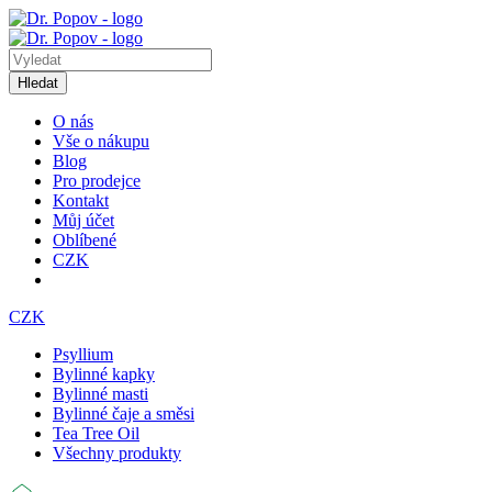
Hledat
O nás
Vše o nákupu
Blog
Pro prodejce
Kontakt
Můj účet
Oblíbené
CZK
CZK
Psyllium
Bylinné kapky
Bylinné masti
Bylinné čaje a směsi
Tea Tree Oil
Všechny produkty