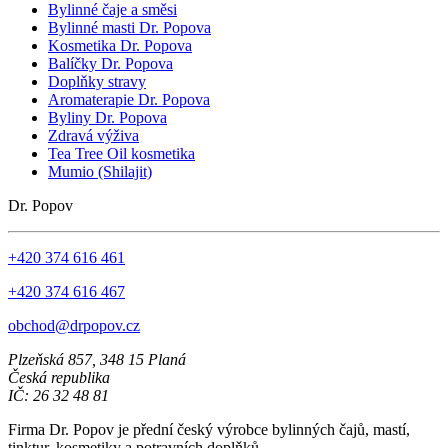
Bylinné čaje a směsi
Bylinné masti Dr. Popova
Kosmetika Dr. Popova
Balíčky Dr. Popova
Doplňky stravy
Aromaterapie Dr. Popova
Byliny Dr. Popova
Zdravá výživa
Tea Tree Oil kosmetika
Mumio (Shilajit)
Dr. Popov
+420 374 616 461
+420 374 616 467
obchod@drpopov.cz
Plzeňská 857, 348 15 Planá
Česká republika
IČ: 26 32 48 81
Firma Dr. Popov je přední český výrobce bylinných čajů, mastí,
tinktur, kosmetiky a potravních doplňků.