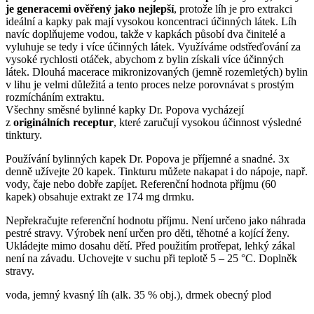
je generacemi ověřený jako nejlepší
, protože líh je pro extrakci
ideální a kapky pak mají vysokou koncentraci účinných látek. Líh
navíc doplňujeme vodou, takže v kapkách působí dva činitelé a
vyluhuje se tedy i více účinných látek. Využíváme odstřeďování za
vysoké rychlosti otáček, abychom z bylin získali více účinných
látek. Dlouhá macerace mikronizovaných (jemně rozemletých) bylin
v lihu je velmi důležitá a tento proces nelze porovnávat s prostým
rozmícháním extraktu.
Všechny směsné bylinné kapky Dr. Popova vycházejí
z
originálních receptur
, které zaručují vysokou účinnost výsledné
tinktury.
Používání bylinných kapek Dr. Popova je příjemné a snadné. 3x
denně užívejte 20 kapek. Tinkturu můžete nakapat i do nápoje, např.
vody, čaje nebo dobře zapíjet. Referenční hodnota příjmu (60
kapek) obsahuje extrakt ze 174 mg drmku.
Nepřekračujte referenční hodnotu příjmu. Není určeno jako náhrada
pestré stravy. Výrobek není určen pro děti, těhotné a kojící ženy.
Ukládejte mimo dosahu dětí. Před použitím protřepat, lehký zákal
není na závadu. Uchovejte v suchu při teplotě 5 – 25 °C. Doplněk
stravy.
voda, jemný kvasný líh (alk. 35 % obj.), drmek obecný plod