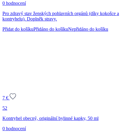
0 hodnocení
Pro zdravý stav ženských pohlavních orgánů (díky kokošce a
kontryhelu). Doplněk stravy.
Přidat do košíku
Přidáno do košíku
Nepřidáno do košíku
7
€
52
Kontryhel obecný, originální bylinné kapky, 50 ml
0 hodnocení