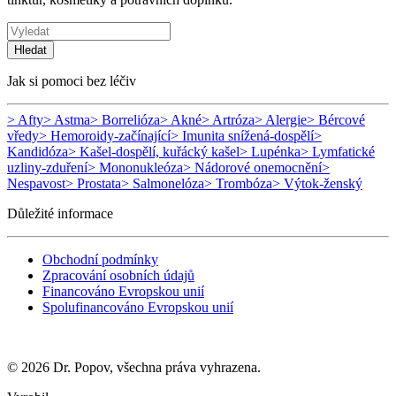
Hledat
Jak si pomoci bez léčiv
> Afty
> Astma
> Borrelióza
> Akné
> Artróza
> Alergie
> Bércové
vředy
> Hemoroidy-začínající
> Imunita snížená-dospělí
>
Kandidóza
> Kašel-dospělí, kuřácký kašel
> Lupénka
> Lymfatické
uzliny-zduření
> Mononukleóza
> Nádorové onemocnění
>
Nespavost
> Prostata
> Salmonelóza
> Trombóza
> Výtok-ženský
Důležité informace
Obchodní podmínky
Zpracování osobních údajů
Financováno Evropskou unií
Spolufinancováno Evropskou unií
© 2026 Dr. Popov, všechna práva vyhrazena.