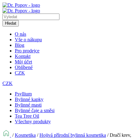
Hledat
O nás
Vše o nákupu
Blog
Pro prodejce
Kontakt
Můj účet
Oblíbené
CZK
CZK
Psyllium
Bylinné kapky
Bylinné masti
Bylinné čaje a směsi
Tea Tree Oil
Všechny produkty
/
Kosmetika
/
Hojivá přírodní bylinná kosmetika
/
Dračí krev,