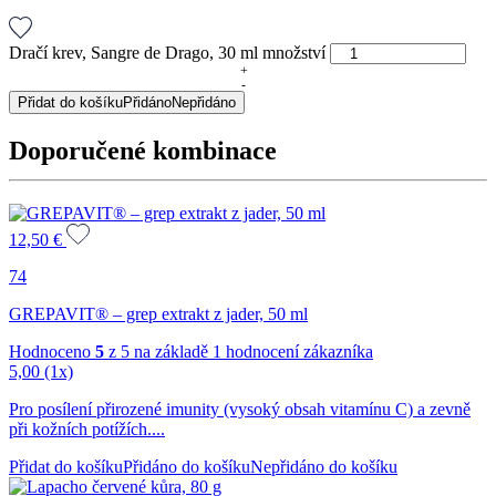
Dračí krev, Sangre de Drago, 30 ml množství
+
-
Přidat do košíku
Přidáno
Nepřidáno
Doporučené kombinace
12,50
€
74
GREPAVIT® – grep extrakt z jader, 50 ml
Hodnoceno
5
z 5 na základě
1
hodnocení zákazníka
5,00
(1x)
Pro posílení přirozené imunity (vysoký obsah vitamínu C) a zevně
při kožních potížích....
Přidat do košíku
Přidáno do košíku
Nepřidáno do košíku