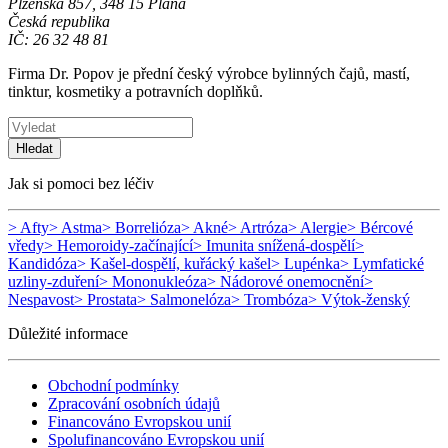
Plzeňská 857, 348 15 Planá
Česká republika
IČ: 26 32 48 81
Firma Dr. Popov je přední český výrobce bylinných čajů, mastí,
tinktur, kosmetiky a potravních doplňků.
Hledat
Jak si pomoci bez léčiv
> Afty
> Astma
> Borrelióza
> Akné
> Artróza
> Alergie
> Bércové
vředy
> Hemoroidy-začínající
> Imunita snížená-dospělí
>
Kandidóza
> Kašel-dospělí, kuřácký kašel
> Lupénka
> Lymfatické
uzliny-zduření
> Mononukleóza
> Nádorové onemocnění
>
Nespavost
> Prostata
> Salmonelóza
> Trombóza
> Výtok-ženský
Důležité informace
Obchodní podmínky
Zpracování osobních údajů
Financováno Evropskou unií
Spolufinancováno Evropskou unií