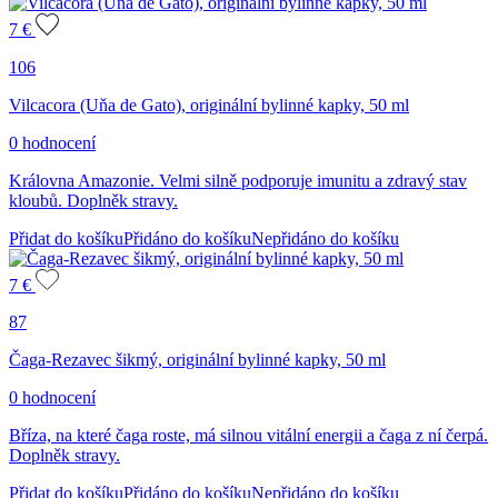
7
€
106
Vilcacora (Uňa de Gato), originální bylinné kapky, 50 ml
0 hodnocení
Královna Amazonie. Velmi silně podporuje imunitu a zdravý stav
kloubů. Doplněk stravy.
Přidat do košíku
Přidáno do košíku
Nepřidáno do košíku
7
€
87
Čaga-Rezavec šikmý, originální bylinné kapky, 50 ml
0 hodnocení
Bříza, na které čaga roste, má silnou vitální energii a čaga z ní čerpá.
Doplněk stravy.
Přidat do košíku
Přidáno do košíku
Nepřidáno do košíku