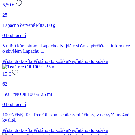
5,50
€
25
Lapacho červené kůra, 80 g
0 hodnocení
Vnitřní kůra stromu Lapacho. Najděte si čas a přečtěte si informace
o skvělém Lapachu,...
Přidat do košíku
Přidáno do košíku
Nepřidáno do košíku
15
€
62
Tea Tree Oil 100%, 25 ml
0 hodnocení
100% čistý Tea Tree Oil s antiseptickými účinky, v nejvyšší možné
kvalitě.
Přidat do košíku
Přidáno do košíku
Nepřidáno do košíku