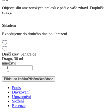
Objevte sílu amazonských pralesů v péči o vaše zdraví. Doplněk
stravy.
Skladem
Expedujeme do druhého dne po uhrazení
Dračí krev, Sangre de
Drago, 30 ml
množství
+
-
Přidat do košíku
Přidáno
Nepřidáno
Popis
Dávkování
Upozornění
Složení
Recenze