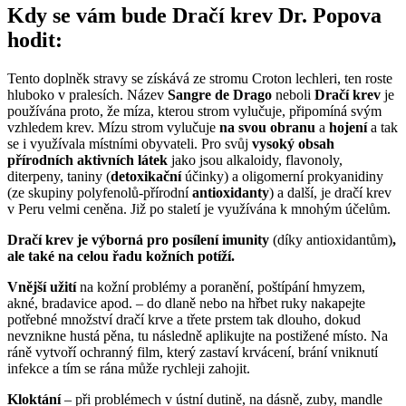
Kdy se vám bude Dračí krev Dr. Popova
hodit:
Tento doplněk stravy se získává ze stromu Croton lechleri, ten roste
hluboko v pralesích. Název
Sangre de Drago
neboli
Dračí krev
je
používána proto, že míza, kterou strom vylučuje, připomíná svým
vzhledem krev. Mízu strom vylučuje
na svou obranu
a
hojení
a tak
se i využívala místními obyvateli. Pro svůj
vysoký obsah
přírodních aktivních látek
jako jsou alkaloidy, flavonoly,
diterpeny, taniny (
detoxikační
účinky) a oligomerní prokyanidiny
(ze skupiny polyfenolů-přírodní
antioxidanty
) a další, je dračí krev
v Peru velmi ceněna. Již po staletí je využívána k mnohým účelům.
Dračí krev je výborná pro posílení imunity
(díky antioxidantům)
,
ale také na celou řadu kožních potíží.
Vnější užití
na kožní problémy a poranění, poštípání hmyzem,
akné, bradavice apod. – do dlaně nebo na hřbet ruky nakapejte
potřebné množství dračí krve a třete prstem tak dlouho, dokud
nevznikne hustá pěna, tu následně aplikujte na postižené místo. Na
ráně vytvoří ochranný film, který zastaví krvácení, brání vniknutí
infekce a tím se rána může rychleji zahojit.
Kloktání
– při problémech v ústní dutině, na dásně, zuby, mandle