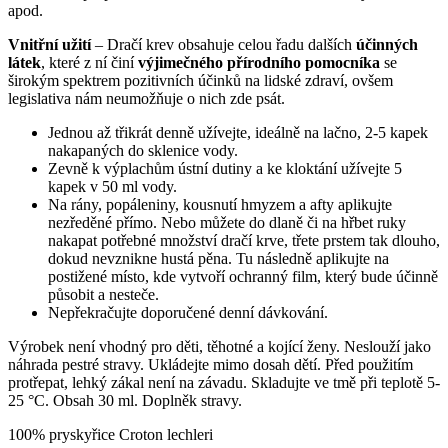
apod.
Vnitřní užití
– Dračí krev obsahuje celou řadu dalších
účinných
látek
, které z ní činí
výjimečného přírodního pomocníka
se
širokým spektrem pozitivních účinků na lidské zdraví, ovšem
legislativa nám neumožňuje o nich zde psát.
Jednou až třikrát denně užívejte, ideálně na lačno, 2-5 kapek
nakapaných do sklenice vody.
Zevně k výplachům ústní dutiny a ke kloktání užívejte 5
kapek v 50 ml vody.
Na rány, popáleniny, kousnutí hmyzem a afty aplikujte
nezředěné přímo. Nebo můžete do dlaně či na hřbet ruky
nakapat potřebné množství dračí krve, třete prstem tak dlouho,
dokud nevznikne hustá pěna. Tu následně aplikujte na
postižené místo, kde vytvoří ochranný film, který bude účinně
působit a nesteče.
Nepřekračujte doporučené denní dávkování.
Výrobek není vhodný pro děti, těhotné a kojící ženy. Neslouží jako
náhrada pestré stravy. Ukládejte mimo dosah dětí. Před použitím
protřepat, lehký zákal není na závadu. Skladujte ve tmě při teplotě 5-
25 °C. Obsah 30 ml. Doplněk stravy.
100% pryskyřice Croton lechleri