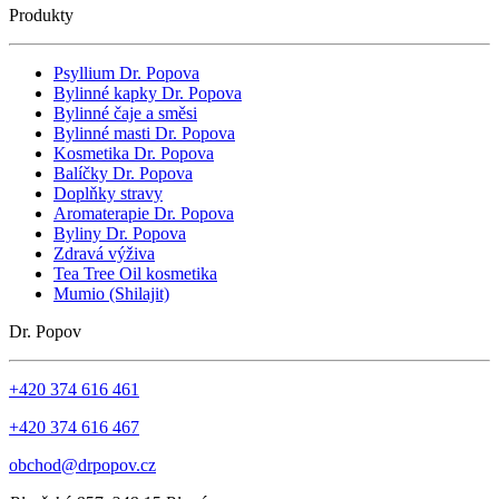
Produkty
Psyllium Dr. Popova
Bylinné kapky Dr. Popova
Bylinné čaje a směsi
Bylinné masti Dr. Popova
Kosmetika Dr. Popova
Balíčky Dr. Popova
Doplňky stravy
Aromaterapie Dr. Popova
Byliny Dr. Popova
Zdravá výživa
Tea Tree Oil kosmetika
Mumio (Shilajit)
Dr. Popov
+420 374 616 461
+420 374 616 467
obchod@drpopov.cz