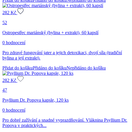
Přidat do košíku
Přidáno do košíku
Nepřidáno do košíku
282
Kč
52
Ostropestřec mariánský (bylina + extrakt), 60 kapslí
0 hodnocení
Pro zdravé fungování jater a jejich detoxikaci, dvojí síla (tradiční
bylina a její extrakt).
Přidat do košíku
Přidáno do košíku
Nepřidáno do košíku
282
Kč
47
Psyllium Dr. Popova kapsle, 120 ks
0 hodnocení
Pro dobré zažívání a snadné vyprazdňování. Vláknina Psyllium Dr.
Popova v praktických...