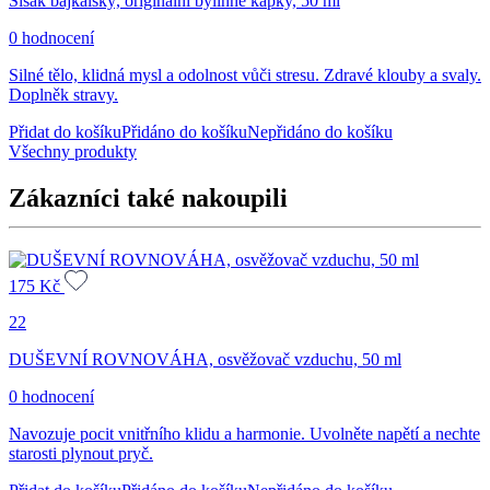
Šišák bajkalský, originální bylinné kapky, 50 ml
0 hodnocení
Silné tělo, klidná mysl a odolnost vůči stresu. Zdravé klouby a svaly.
Doplněk stravy.
Přidat do košíku
Přidáno do košíku
Nepřidáno do košíku
Všechny produkty
Zákazníci také nakoupili
175
Kč
22
DUŠEVNÍ ROVNOVÁHA, osvěžovač vzduchu, 50 ml
0 hodnocení
Navozuje pocit vnitřního klidu a harmonie. Uvolněte napětí a nechte
starosti plynout pryč.