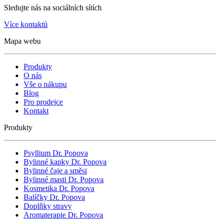
Sledujte nás na sociálních sítích
Více kontaktů
Mapa webu
Produkty
O nás
Vše o nákupu
Blog
Pro prodejce
Kontakt
Produkty
Psyllium Dr. Popova
Bylinné kapky Dr. Popova
Bylinné čaje a směsi
Bylinné masti Dr. Popova
Kosmetika Dr. Popova
Balíčky Dr. Popova
Doplňky stravy
Aromaterapie Dr. Popova