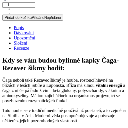
Čaga-
Rezavec
+
-
šikmý,
Přidat do košíku
Přidáno
Nepřidáno
originální
bylinné
Popis
kapky,
Dávkování
50
Upozornění
ml
Složení
množství
Recenze
Kdy se vám budou bylinné kapky Čaga-
Rezavec šikmý hodit:
Čaga neboli také Rezavec šikmý je houba, rostoucí hlavně na
břízách v lesích Sibiře a Laponska. Bříza má silnou
vitální energii
a
čaga z ní čerpá řadu živin – beta glukany, polysacharidy, vlákninu a
aminokyseliny. Má tonizující účinek na organismus projevující se
povzbuzením enzymatických funkcí.
Tato houba se v tradiční medicíně používá už po staletí, a to zejména
na Sibiři a v Asii. Moderní věda postupně objevuje a potvrzuje
některé z jejích pozoruhodných vlastností.