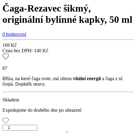
Čaga-Rezavec šikmý,
originální bylinné kapky, 50 ml
0 hodnocení
169
Kč
Cena bez DPH:
140
Kč
87
Bříza, na které čaga roste, má silnou
vitální energii
a čaga z ní
čerpá. Doplněk stravy.
Skladem
Expedujeme do druhého dne po uhrazení
Čaga-
Rezavec
+