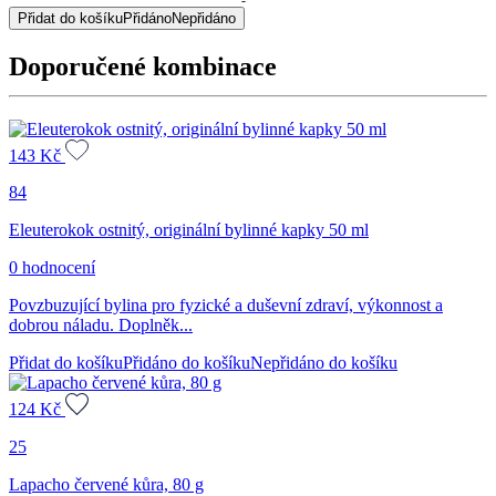
-
šikmý,
Přidat do košíku
Přidáno
Nepřidáno
originální
bylinné
Doporučené kombinace
kapky,
50
ml
množství
143
Kč
84
Eleuterokok ostnitý, originální bylinné kapky 50 ml
0 hodnocení
Povzbuzující bylina pro fyzické a duševní zdraví, výkonnost a
dobrou náladu. Doplněk...
Přidat do košíku
Přidáno do košíku
Nepřidáno do košíku
124
Kč
25
Lapacho červené kůra, 80 g