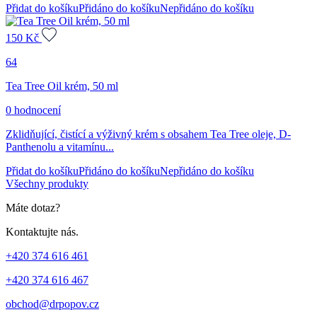
Přidat do košíku
Přidáno do košíku
Nepřidáno do košíku
150
Kč
64
Tea Tree Oil krém, 50 ml
0 hodnocení
Zklidňující, čistící a výživný krém s obsahem Tea Tree oleje, D-
Panthenolu a vitamínu...
Přidat do košíku
Přidáno do košíku
Nepřidáno do košíku
Všechny produkty
Máte dotaz?
Kontaktujte nás.
+420 374 616 461
+420 374 616 467
obchod@drpopov.cz