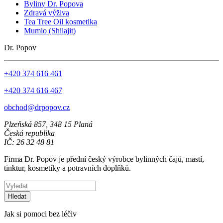
Byliny Dr. Popova
Zdravá výživa
Tea Tree Oil kosmetika
Mumio (Shilajit)
Dr. Popov
+420 374 616 461
+420 374 616 467
obchod@drpopov.cz
Plzeňská 857, 348 15 Planá
Česká republika
IČ: 26 32 48 81
Firma Dr. Popov je přední český výrobce bylinných čajů, mastí,
tinktur, kosmetiky a potravních doplňků.
Hledat
Jak si pomoci bez léčiv