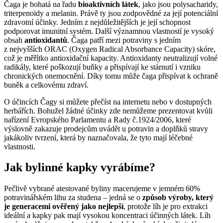
Čaga je bohatá na řadu
bioaktivních látek
, jako jsou polysacharidy,
triterpenoidy a melanin. Právě ty jsou zodpovědné za její potenciální
zdravotní účinky. Jedním z nejdůležitějších je její schopnost
podporovat imunitní systém. Další významnou vlastností je vysoký
obsah
antioxidantů
. Čaga patří mezi potraviny s jedním
z nejvyšších ORAC (Oxygen Radical Absorbance Capacity) skóre,
což je měřítko antioxidační kapacity. Antioxidanty neutralizují volné
radikály, které poškozují buňky a přispívají ke stárnutí i vzniku
chronických onemocnění. Díky tomu může čaga přispívat k ochraně
buněk a celkovému zdraví.
O účincích Čagy si můžete přečíst na internetu nebo v dostupných
herbářích. Bohužel žádné účinky zde nemůžeme prezentovat kvůli
nařízení Evropského Parlamentu a Rady č.1924/2006, které
výslovně zakazuje prodejcům uvádět u potravin a doplňků stravy
jakákoliv tvrzení, která by naznačovala, že tyto mají léčebné
vlastnosti.
Jak bylinné kapky vyrábíme?
Pečlivě vybrané atestované byliny macerujeme v jemném 60%
potravinářském lihu za studena – jedná se o
způsob výroby, který
je generacemi ověřený jako nejlepší
, protože líh je pro extrakci
ideální a kapky pak mají vysokou koncentraci účinných látek. Líh