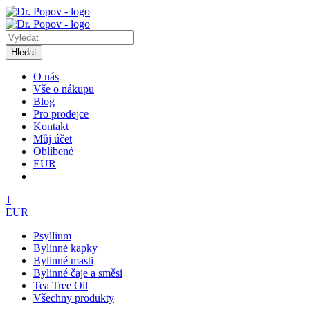
Hledat
O nás
Vše o nákupu
Blog
Pro prodejce
Kontakt
Můj účet
Oblíbené
EUR
1
EUR
Psyllium
Bylinné kapky
Bylinné masti
Bylinné čaje a směsi
Tea Tree Oil
Všechny produkty