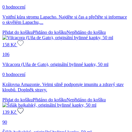
0 hodnocení
Vnitřní kůra stromu Lapacho. Najděte si čas a přečtěte si informace
o skvělém Lapachu,...
Přidat do košíku
Přidáno do košíku
Nepřidáno do košíku
158
Kč
106
Vilcacora (Uňa de Gato), originální bylinné kapky, 50 ml
0 hodnocení
Královna Amazonie. Velmi silně podporuje imunitu a zdravý stav
kloubů. Doplněk stravy.
Přidat do košíku
Přidáno do košíku
Nepřidáno do košíku
139
Kč
90