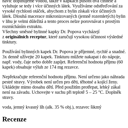
navíc doplňujeme vodou, takže v kapkách působí dva činitelé a
vyluhuje se tedy i více účinných látek. Využíváme odstřeďování za
vysoké rychlosti otáček, abychom z bylin získali více účinných
látek. Dlouhá macerace mikronizovaných (jemně rozemletých) bylin
v lihu je velmi důležitá a tento proces nelze porovnávat s prostým
rozmícháním extraktu.
Všechny směsné bylinné kapky Dr. Popova vycházejí
z
originálních receptur
, které zaručují vysokou účinnost výsledné
tinktury.
Používání bylinných kapek Dr. Popova je příjemné, rychlé a snadné.
3x denně užívejte 20 kapek. Tinkturu můžete nakapat i do nápoje,
např. vody, čaje nebo dobře zapíjet. Referenční hodnota příjmu (60
kapek) obsahuje výluh ze 174 mg rezavce.
Nepřekračujte referenční hodnotu příjmu. Není určeno jako náhrada
pestré stravy. Výrobek není určen pro děti, těhotné a kojící ženy.
Ukládejte mimo dosahu dětí. Před použitím protřepat, lehký zákal
není na závadu. Uchovejte v suchu při teplotě 5 – 25 °C. Doplněk
stravy.
voda, jemný kvasný líh (alk. 35 % obj.), rezavec šikmý
Recenze