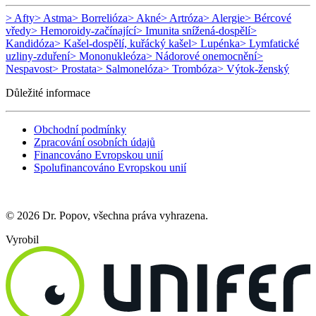
> Afty
> Astma
> Borrelióza
> Akné
> Artróza
> Alergie
> Bércové
vředy
> Hemoroidy-začínající
> Imunita snížená-dospělí
>
Kandidóza
> Kašel-dospělí, kuřácký kašel
> Lupénka
> Lymfatické
uzliny-zduření
> Mononukleóza
> Nádorové onemocnění
>
Nespavost
> Prostata
> Salmonelóza
> Trombóza
> Výtok-ženský
Důležité informace
Obchodní podmínky
Zpracování osobních údajů
Financováno Evropskou unií
Spolufinancováno Evropskou unií
© 2026 Dr. Popov, všechna práva vyhrazena.
Vyrobil