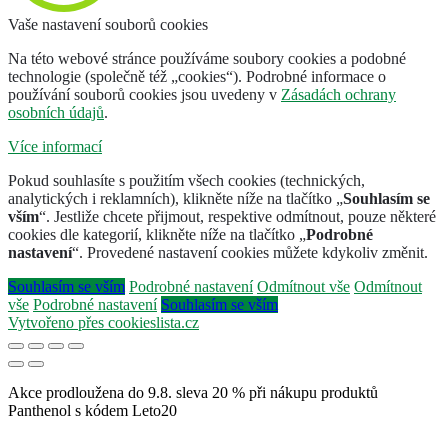
Vaše nastavení souborů cookies
Na této webové stránce používáme soubory cookies a podobné
technologie (společně též „cookies“). Podrobné informace o
používání souborů cookies jsou uvedeny v
Zásadách ochrany
osobních údajů
.
Více informací
Pokud souhlasíte s použitím všech cookies (technických,
analytických i reklamních), klikněte níže na tlačítko „
Souhlasím se
vším
“. Jestliže chcete přijmout, respektive odmítnout, pouze některé
cookies dle kategorií, klikněte níže na tlačítko „
Podrobné
nastavení
“. Provedené nastavení cookies můžete kdykoliv změnit.
Souhlasím se vším
Podrobné nastavení
Odmítnout vše
Odmítnout
vše
Podrobné nastavení
Souhlasím se vším
Vytvořeno přes cookieslista.cz
Akce prodloužena do 9.8. sleva 20 % při nákupu produktů
Panthenol s kódem Leto20