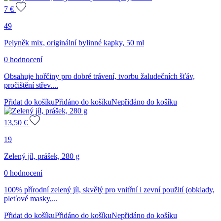
7
€
49
Pelyněk mix, originální bylinné kapky, 50 ml
0 hodnocení
Obsahuje hořčiny pro dobré trávení, tvorbu žaludečních šťáv,
pročištění střev....
Přidat do košíku
Přidáno do košíku
Nepřidáno do košíku
13,50
€
19
Zelený jíl, prášek, 280 g
0 hodnocení
100% přírodní zelený jíl, skvělý pro vnitřní i zevní použití (obklady,
pleťové masky,...
Přidat do košíku
Přidáno do košíku
Nepřidáno do košíku