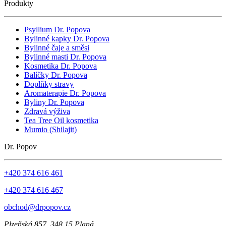
Produkty
Psyllium Dr. Popova
Bylinné kapky Dr. Popova
Bylinné čaje a směsi
Bylinné masti Dr. Popova
Kosmetika Dr. Popova
Balíčky Dr. Popova
Doplňky stravy
Aromaterapie Dr. Popova
Byliny Dr. Popova
Zdravá výživa
Tea Tree Oil kosmetika
Mumio (Shilajit)
Dr. Popov
+420 374 616 461
+420 374 616 467
obchod@drpopov.cz
Plzeňská 857, 348 15 Planá