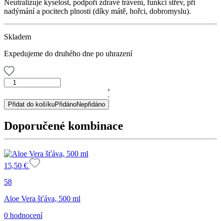
Neutralizuje kyselost, podpoří zdravé trávení, funkci střev, při
nadýmání a pocitech plnosti (díky mátě, hořci, dobromyslu).
Skladem
Expedujeme do druhého dne po uhrazení
Žáha
tea,
+
-
sypaný
Přidat do košíku
Přidáno
Nepřidáno
čaj,
50
Doporučené kombinace
g
množství
15,50
€
58
Aloe Vera šťáva, 500 ml
0 hodnocení