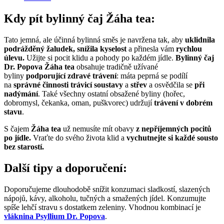
Kdy pít bylinný čaj Žáha tea:
Tato jemná, ale účinná bylinná směs je navržena tak, aby
uklidnila
podrážděný žaludek, snížila kyselost
a přinesla vám
rychlou
úlevu.
Užijte si pocit klidu a pohody po každém jídle.
Bylinný čaj
Dr. Popova Žáha tea
obsahuje tradičně užívané
byliny
podporující zdravé trávení
: máta peprná se podílí
na
správné činnosti trávicí
soustavy
a
střev
a osvědčila se
při
nadýmání
. Také všechny ostatní obsažené byliny (hořec,
dobromysl, čekanka, oman, puškvorec) udržují
trávení v dobrém
stavu
.
S čajem
Žáha tea
už nemusíte mít obavy
z nepříjemných pocitů
po jídle.
Vraťte do svého života klid a
vychutnejte si každé sousto
bez starostí.
Další tipy a doporučení:
Doporučujeme dlouhodobě snížit konzumaci sladkostí, slazených
nápojů, kávy, alkoholu, tučných a smažených jídel. Konzumujte
spíše lehčí stravu s dostatkem zeleniny. Vhodnou kombinací je
vláknina Psyllium Dr. Popova
.