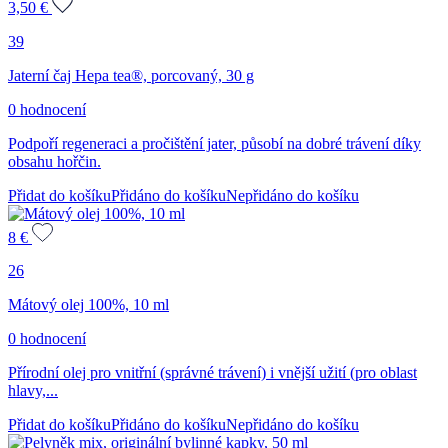
3,50
€
39
Jaterní čaj Hepa tea®, porcovaný, 30 g
0 hodnocení
Podpoří regeneraci a pročištění jater, působí na dobré trávení díky
obsahu hořčin.
Přidat do košíku
Přidáno do košíku
Nepřidáno do košíku
8
€
26
Mátový olej 100%, 10 ml
0 hodnocení
Přírodní olej pro vnitřní (správné trávení) i vnější užití (pro oblast
hlavy,...
Přidat do košíku
Přidáno do košíku
Nepřidáno do košíku