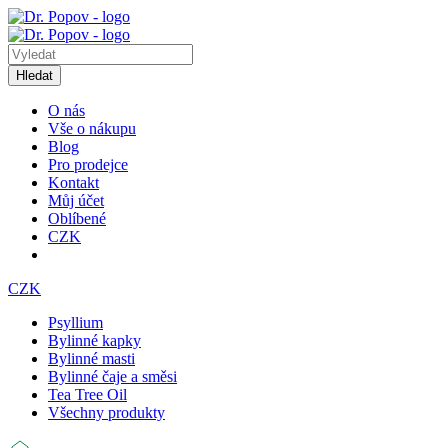
Hledat
O nás
Vše o nákupu
Blog
Pro prodejce
Kontakt
Můj účet
Oblíbené
CZK
CZK
Psyllium
Bylinné kapky
Bylinné masti
Bylinné čaje a směsi
Tea Tree Oil
Všechny produkty