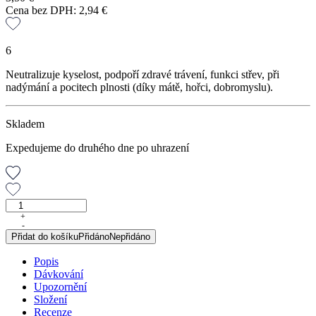
Cena bez DPH:
2,94
€
6
Neutralizuje kyselost, podpoří zdravé trávení, funkci střev, při
nadýmání a pocitech plnosti (díky mátě, hořci, dobromyslu).
Skladem
Expedujeme do druhého dne po uhrazení
Žáha
tea,
+
-
sypaný
Přidat do košíku
Přidáno
Nepřidáno
čaj,
50
Popis
g
Dávkování
množství
Upozornění
Složení
Recenze