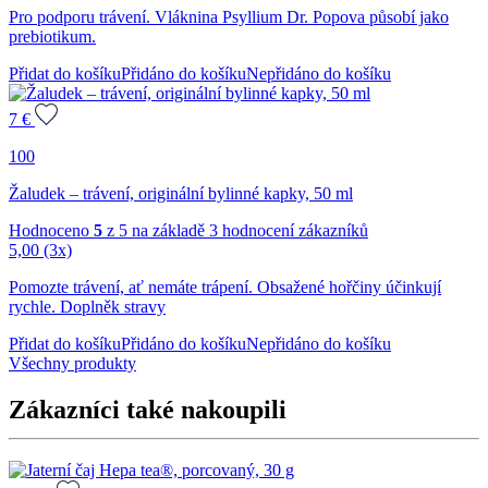
Pro podporu trávení. Vláknina Psyllium Dr. Popova působí jako
prebiotikum.
Přidat do košíku
Přidáno do košíku
Nepřidáno do košíku
7
€
100
Žaludek – trávení, originální bylinné kapky, 50 ml
Hodnoceno
5
z 5 na základě
3
hodnocení zákazníků
5,00
(3x)
Pomozte trávení, ať nemáte trápení. Obsažené hořčiny účinkují
rychle. Doplněk stravy
Přidat do košíku
Přidáno do košíku
Nepřidáno do košíku
Všechny produkty
Zákazníci také nakoupili