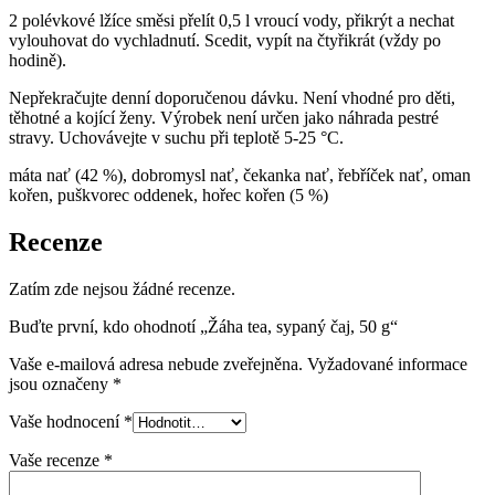
2 polévkové lžíce směsi přelít 0,5 l vroucí vody, přikrýt a nechat
vylouhovat do vychladnutí. Scedit, vypít na čtyřikrát (vždy po
hodině).
Nepřekračujte denní doporučenou dávku. Není vhodné pro děti,
těhotné a kojící ženy. Výrobek není určen jako náhrada pestré
stravy. Uchovávejte v suchu při teplotě 5-25 °C.
máta nať (42 %), dobromysl nať, čekanka nať, řebříček nať, oman
kořen, puškvorec oddenek, hořec kořen (5 %)
Recenze
Zatím zde nejsou žádné recenze.
Buďte první, kdo ohodnotí „Žáha tea, sypaný čaj, 50 g“
Vaše e-mailová adresa nebude zveřejněna.
Vyžadované informace
jsou označeny
*
Vaše hodnocení
*
Vaše recenze
*