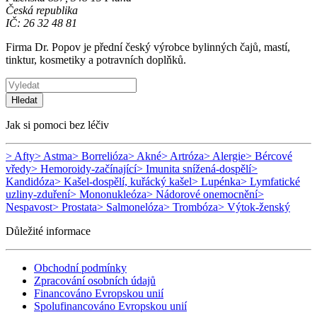
Česká republika
IČ: 26 32 48 81
Firma Dr. Popov je přední český výrobce bylinných čajů, mastí,
tinktur, kosmetiky a potravních doplňků.
Hledat
Jak si pomoci bez léčiv
> Afty
> Astma
> Borrelióza
> Akné
> Artróza
> Alergie
> Bércové
vředy
> Hemoroidy-začínající
> Imunita snížená-dospělí
>
Kandidóza
> Kašel-dospělí, kuřácký kašel
> Lupénka
> Lymfatické
uzliny-zduření
> Mononukleóza
> Nádorové onemocnění
>
Nespavost
> Prostata
> Salmonelóza
> Trombóza
> Výtok-ženský
Důležité informace
Obchodní podmínky
Zpracování osobních údajů
Financováno Evropskou unií
Spolufinancováno Evropskou unií