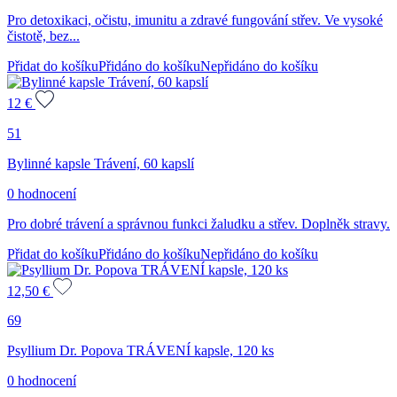
Pro detoxikaci, očistu, imunitu a zdravé fungování střev. Ve vysoké
čistotě, bez...
Přidat do košíku
Přidáno do košíku
Nepřidáno do košíku
12
€
51
Bylinné kapsle Trávení, 60 kapslí
0 hodnocení
Pro dobré trávení a správnou funkci žaludku a střev. Doplněk stravy.
Přidat do košíku
Přidáno do košíku
Nepřidáno do košíku
12,50
€
69
Psyllium Dr. Popova TRÁVENÍ kapsle, 120 ks
0 hodnocení