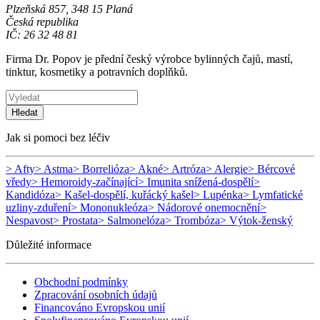
Plzeňská 857, 348 15 Planá
Česká republika
IČ: 26 32 48 81
Firma Dr. Popov je přední český výrobce bylinných čajů, mastí,
tinktur, kosmetiky a potravních doplňků.
Hledat
Jak si pomoci bez léčiv
> Afty
> Astma
> Borrelióza
> Akné
> Artróza
> Alergie
> Bércové
vředy
> Hemoroidy-začínající
> Imunita snížená-dospělí
>
Kandidóza
> Kašel-dospělí, kuřácký kašel
> Lupénka
> Lymfatické
uzliny-zduření
> Mononukleóza
> Nádorové onemocnění
>
Nespavost
> Prostata
> Salmonelóza
> Trombóza
> Výtok-ženský
Důležité informace
Obchodní podmínky
Zpracování osobních údajů
Financováno Evropskou unií