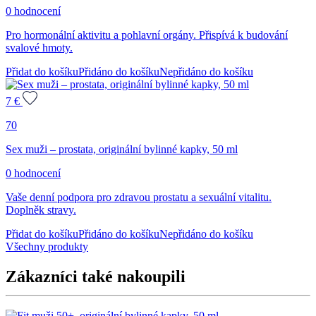
0 hodnocení
Pro hormonální aktivitu a pohlavní orgány. Přispívá k budování
svalové hmoty.
Přidat do košíku
Přidáno do košíku
Nepřidáno do košíku
7
€
70
Sex muži – prostata, originální bylinné kapky, 50 ml
0 hodnocení
Vaše denní podpora pro zdravou prostatu a sexuální vitalitu.
Doplněk stravy.
Přidat do košíku
Přidáno do košíku
Nepřidáno do košíku
Všechny produkty
Zákazníci také nakoupili