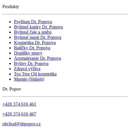
Produkty
Psyllium Dr. Popova
Bylinné kapky Dr. Popova
Bylinné čaje a směsi
Bylinné masti Dr. Popova
Kosmetika Dr. Popova
Balíčky Dr. Popova
Doplňky stravy
Aromaterapie Dr. Popova
Byliny Dr. Popova
Zdravá výživa
Tea Tree Oil kosmetika
Mumio (Shilajit)
Dr. Popov
+420 374 616 461
+420 374 616 467
obchod@drpopov.cz