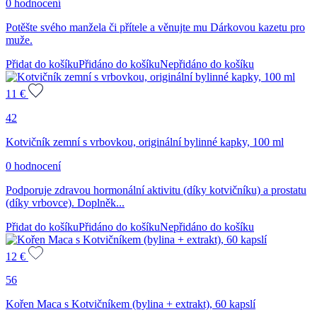
0 hodnocení
Potěšte svého manžela či přítele a věnujte mu Dárkovou kazetu pro
muže.
Přidat do košíku
Přidáno do košíku
Nepřidáno do košíku
11
€
42
Kotvičník zemní s vrbovkou, originální bylinné kapky, 100 ml
0 hodnocení
Podporuje zdravou hormonální aktivitu (díky kotvičníku) a prostatu
(díky vrbovce). Doplněk...
Přidat do košíku
Přidáno do košíku
Nepřidáno do košíku
12
€
56
Kořen Maca s Kotvičníkem (bylina + extrakt), 60 kapslí