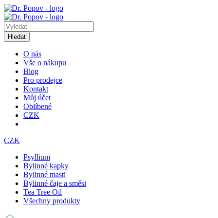
Hledat
O nás
Vše o nákupu
Blog
Pro prodejce
Kontakt
Můj účet
Oblíbené
CZK
CZK
Psyllium
Bylinné kapky
Bylinné masti
Bylinné čaje a směsi
Tea Tree Oil
Všechny produkty