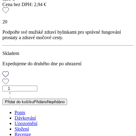
Cena bez DPH:
2,94
€
20
Podpořte své mužské zdraví bylinkami pro správné fungování
prostaty a zdravé močové cesty.
Skladem
Expedujeme do druhého dne po uhrazení
Prostat
tea,
+
-
porcovaný
Přidat do košíku
Přidáno
Nepřidáno
čaj,
30
Popis
g
Dávkování
množství
Upozornění
Složení
Recenze