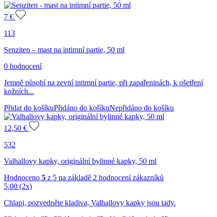
7
€
113
Senziten – mast na intimní partie, 50 ml
0 hodnocení
Jemně působí na zevní intimní partie, při zapařeninách, k ošetření
kožních...
Přidat do košíku
Přidáno do košíku
Nepřidáno do košíku
12,50
€
532
Valhallovy kapky, originální bylinné kapky, 50 ml
Hodnoceno
5
z 5 na základě
2
hodnocení zákazníků
5,00
(2x)
Chlapi, pozvedněte kladiva, Valhallovy kapky jsou tady.