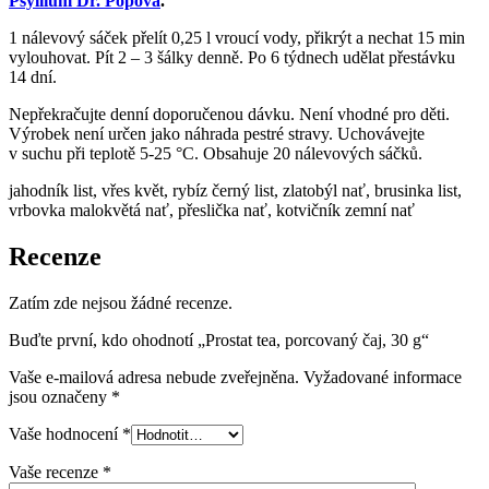
Psyllium Dr. Popova
.
1 nálevový sáček přelít 0,25 l vroucí vody, přikrýt a nechat 15 min
vylouhovat. Pít 2 – 3 šálky denně. Po 6 týdnech udělat přestávku
14 dní.
Nepřekračujte denní doporučenou dávku. Není vhodné pro děti.
Výrobek není určen jako náhrada pestré stravy. Uchovávejte
v suchu při teplotě 5-25 °C. Obsahuje 20 nálevových sáčků.
jahodník list, vřes květ, rybíz černý list, zlatobýl nať, brusinka list,
vrbovka malokvětá nať, přeslička nať, kotvičník zemní nať
Recenze
Zatím zde nejsou žádné recenze.
Buďte první, kdo ohodnotí „Prostat tea, porcovaný čaj, 30 g“
Vaše e-mailová adresa nebude zveřejněna.
Vyžadované informace
jsou označeny
*
Vaše hodnocení
*
Vaše recenze
*