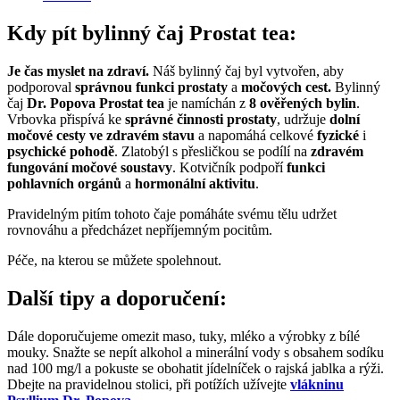
Kdy pít bylinný čaj Prostat tea:
Je čas myslet na zdraví.
Náš bylinný čaj byl vytvořen, aby
podporoval
správnou funkci prostaty
a
močových cest.
Bylinný
čaj
Dr. Popova Prostat tea
je namíchán z
8 ověřených bylin
.
Vrbovka přispívá ke
správné činnosti prostaty
, udržuje
dolní
močové cesty ve zdravém stavu
a napomáhá celkové
fyzické
i
psychické pohodě
. Zlatobýl s přesličkou se podílí na
zdravém
fungování močové soustavy
. Kotvičník podpoří
funkci
pohlavních orgánů
a
hormonální aktivitu
.
Pravidelným pitím tohoto čaje pomáháte svému tělu udržet
rovnováhu a předcházet nepříjemným pocitům.
Péče, na kterou se můžete spolehnout.
Další tipy a doporučení:
Dále doporučujeme omezit maso, tuky, mléko a výrobky z bílé
mouky. Snažte se nepít alkohol a minerální vody s obsahem sodíku
nad 100 mg/l a pokuste se obohatit jídelníček o rajská jablka a rýži.
Dbejte na pravidelnou stolici, při potížích užívejte
vlákninu