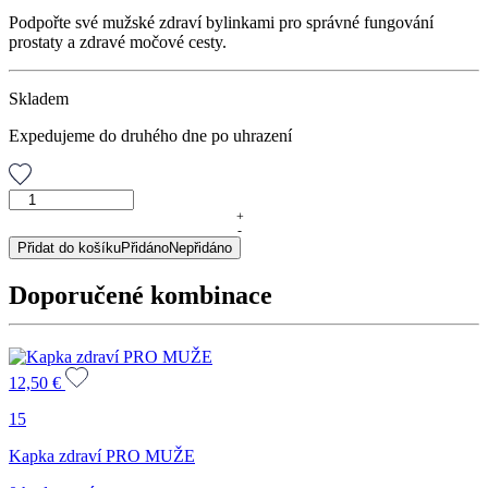
Podpořte své mužské zdraví bylinkami pro správné fungování
prostaty a zdravé močové cesty.
Skladem
Expedujeme do druhého dne po uhrazení
Prostat
tea,
+
-
porcovaný
Přidat do košíku
Přidáno
Nepřidáno
čaj,
30
Doporučené kombinace
g
množství
12,50
€
15
Kapka zdraví PRO MUŽE