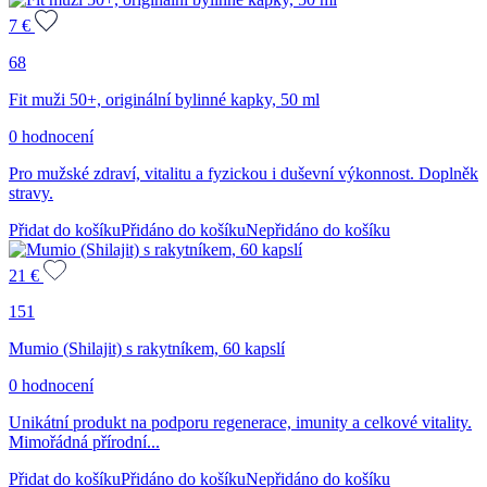
7
€
68
Fit muži 50+, originální bylinné kapky, 50 ml
0 hodnocení
Pro mužské zdraví, vitalitu a fyzickou i duševní výkonnost. Doplněk
stravy.
Přidat do košíku
Přidáno do košíku
Nepřidáno do košíku
21
€
151
Mumio (Shilajit) s rakytníkem, 60 kapslí
0 hodnocení
Unikátní produkt na podporu regenerace, imunity a celkové vitality.
Mimořádná přírodní...
Přidat do košíku
Přidáno do košíku
Nepřidáno do košíku