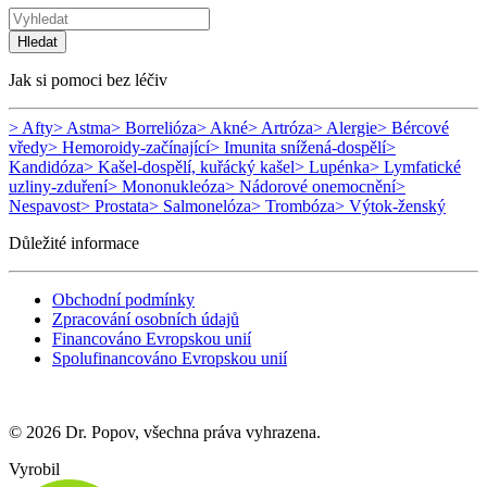
Hledat
Jak si pomoci bez léčiv
> Afty
> Astma
> Borrelióza
> Akné
> Artróza
> Alergie
> Bércové
vředy
> Hemoroidy-začínající
> Imunita snížená-dospělí
>
Kandidóza
> Kašel-dospělí, kuřácký kašel
> Lupénka
> Lymfatické
uzliny-zduření
> Mononukleóza
> Nádorové onemocnění
>
Nespavost
> Prostata
> Salmonelóza
> Trombóza
> Výtok-ženský
Důležité informace
Obchodní podmínky
Zpracování osobních údajů
Financováno Evropskou unií
Spolufinancováno Evropskou unií
© 2026 Dr. Popov, všechna práva vyhrazena.
Vyrobil