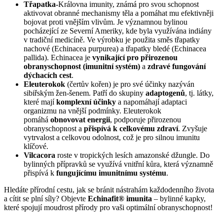
Třapatka-
Královna imunity, známá pro svou schopnost
aktivovat obranné mechanismy těla a pomáhat mu efektivněji
bojovat proti vnějším vlivům. Je významnou bylinou
pocházející ze Severní Ameriky, kde byla využívána indiány
v tradiční medicíně. Ve výrobku je použita směs třapatky
nachové (Echinacea purpurea) a třapatky bledé (Echinacea
pallida). Echinacea je
vynikající pro přirozenou
obranyschopnost (imunitní systém)
a
zdravé fungování
dýchacích cest
.
Eleuterokok
(čertův kořen) je pro své účinky nazýván
sibiřským žen-šenem. Patří do skupiny
adaptogenů
, tj. látky,
které mají
komplexní účinky
a napomáhají adaptaci
organizmu na vnější podmínky. Eleuterokok
pomáhá
obnovovat energii
, podporuje přirozenou
obranyschopnost a
přispívá k celkovému zdraví
. Zvyšuje
vytrvalost a celkovou odolnost, což je pro silnou imunitu
klíčové.
Vilcacora
roste v tropických lesích amazonské džungle. Do
bylinných přípravků se využívá vnitřní kůra, která významně
přispívá k
fungujícímu imunitnímu systému
.
Hledáte přírodní cestu, jak se bránit nástrahám každodenního života
a cítit se plní síly? Objevte
Echinafit® imunita
– bylinné kapky,
které spojují moudrost přírody pro vaši optimální obranyschopnost!