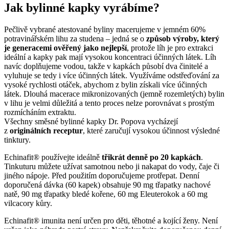
Jak bylinné kapky vyrábíme?
Pečlivě vybrané atestované byliny macerujeme v jemném 60%
potravinářském lihu za studena – jedná se o
způsob výroby, který
je generacemi ověřený jako nejlepší
, protože líh je pro extrakci
ideální a kapky pak mají vysokou koncentraci účinných látek. Líh
navíc doplňujeme vodou, takže v kapkách působí dva činitelé a
vyluhuje se tedy i více účinných látek. Využíváme odstřeďování za
vysoké rychlosti otáček, abychom z bylin získali více účinných
látek. Dlouhá macerace mikronizovaných (jemně rozemletých) bylin
v lihu je velmi důležitá a tento proces nelze porovnávat s prostým
rozmícháním extraktu.
Všechny směsné bylinné kapky Dr. Popova vycházejí
z
originálních receptur
, které zaručují vysokou účinnost výsledné
tinktury.
Echinafit® používejte ideálně
třikrát denně po 20 kapkách
.
Tinkuturu můžete užívat samotnou nebo ji nakapat do vody, čaje či
jiného nápoje. Před použitím doporučujeme protřepat. Denní
doporučená dávka (60 kapek) obsahuje 90 mg třapatky nachové
natě, 90 mg třapatky bledé kořene, 60 mg Eleuterokok a 60 mg
vilcacory kůry.
Echinafit® imunita není určen pro děti, těhotné a kojící ženy. Není