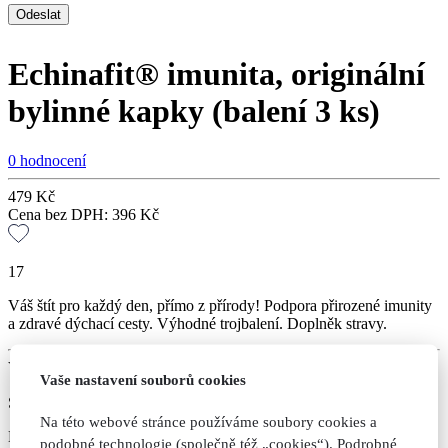
Echinafit® imunita, originální
bylinné kapky (balení 3 ks)
0 hodnocení
479
Kč
Cena bez DPH:
396
Kč
17
Váš štít pro každý den, přímo z přírody! Podpora přirozené imunity
a zdravé dýchací cesty. Výhodné trojbalení. Doplněk stravy.
Varianty
Vaše nastavení souborů cookies
Skladem
Na této webové stránce používáme soubory cookies a
Expedujeme do druhého dne po uhrazení
podobné technologie (společně též „cookies“). Podrobné