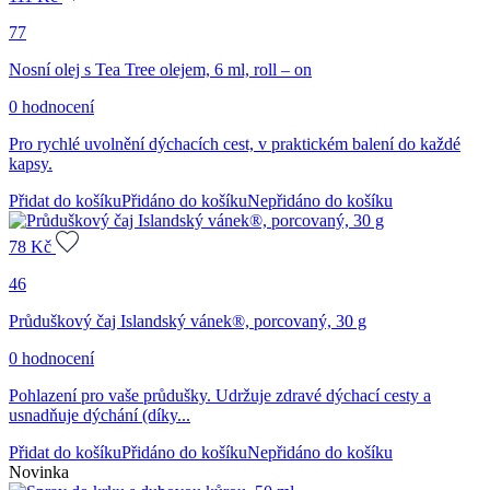
77
Nosní olej s Tea Tree olejem, 6 ml, roll – on
0 hodnocení
Pro rychlé uvolnění dýchacích cest, v praktickém balení do každé
kapsy.
Přidat do košíku
Přidáno do košíku
Nepřidáno do košíku
78
Kč
46
Průduškový čaj Islandský vánek®, porcovaný, 30 g
0 hodnocení
Pohlazení pro vaše průdušky. Udržuje zdravé dýchací cesty a
usnadňuje dýchání (díky...
Přidat do košíku
Přidáno do košíku
Nepřidáno do košíku
Novinka