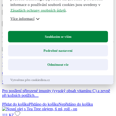
informace o používání souborů cookies jsou uvedeny v
Zásadách ochrany osobních údajů
.
Echinafit®
imunita,
+
Více informací
-
originální
Přidat do košíku
Přidáno
Nepřidáno
bylinné
kapky
Doporučené kombinace
(balení
Souhlasím se vším
3
ks)
množství
Podrobné nastavení
301
Kč
74
Odmítnout vše
GREPAVIT® – grep extrakt z jader, 50 ml
Vytvořeno přes cookieslista.cz
5,00
(1x)
Hodnoceno
1
Pro posílení přirozené imunity (vysoký obsah vitamínu C) a zevně
5
z 5 na
při kožních potížích....
základě
hodnocení
Přidat do košíku
Přidáno do košíku
Nepřidáno do košíku
zákazníka
111
Kč