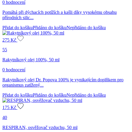
0 hodnocení
Pomáhá při dýchacích potížích a kašli díky vysokému obsahu
přírodních silic...
Přidat do košíku
Přidáno do košíku
Nepřidáno do košíku
275
Kč
55
Rakytníkový olej 100%, 50 ml
0 hodnocení
Rakytníkový olej Dr. Popova 100% je vynikajícím doplňkem pro
organismus zatížený...
Přidat do košíku
Přidáno do košíku
Nepřidáno do košíku
175
Kč
40
RESPIRAN, osvěžovač vzduchu, 50 ml