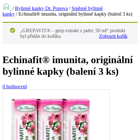
/
Bylinné kapky Dr. Popova
/
Směsné bylinné
kapky
/
Echinafit® imunita, originální bylinné kapky (balení 3 ks)
„GREPAVIT® – grep extrakt z jader, 50 ml“ produkt
byl přidán do košíku.
Zobrazit košík
Echinafit® imunita, originální
bylinné kapky (balení 3 ks)
0 hodnocení