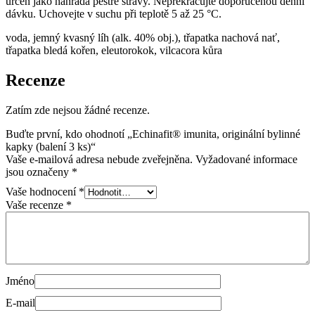
určen jako náhrada pestré stravy. Nepřekračujte doporučenou denní
dávku. Uchovejte v suchu při teplotě 5 až 25 °C.
voda, jemný kvasný líh (alk. 40% obj.), třapatka nachová nať,
třapatka bledá kořen, eleutorokok, vilcacora kůra
Recenze
Zatím zde nejsou žádné recenze.
Buďte první, kdo ohodnotí „Echinafit® imunita, originální bylinné
kapky (balení 3 ks)“
Vaše e-mailová adresa nebude zveřejněna.
Vyžadované informace
jsou označeny
*
Vaše hodnocení
*
Vaše recenze
*
Jméno
E-mail