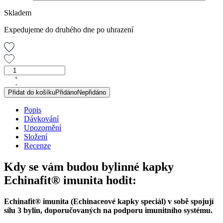
Skladem
Expedujeme do druhého dne po uhrazení
Echinafit®
imunita,
+
-
originální
Přidat do košíku
Přidáno
Nepřidáno
bylinné
kapky
Popis
(balení
Dávkování
3
Upozornění
ks)
Složení
množství
Recenze
Kdy se vám budou bylinné kapky
Echinafit® imunita hodit:
Echinafit® imunita (Echinaceové kapky speciál) v sobě spojují
sílu 3 bylin, doporučovaných na podporu imunitního systému.