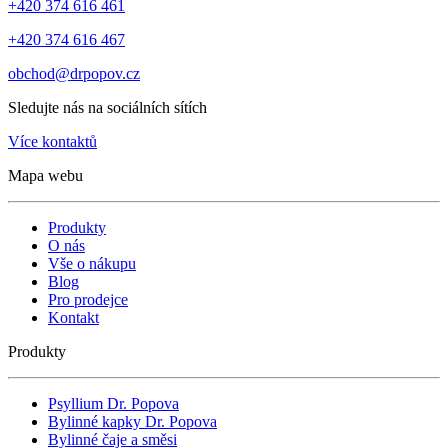
+420 374 616 461
+420 374 616 467
obchod@drpopov.cz
Sledujte nás na sociálních sítích
Více kontaktů
Mapa webu
Produkty
O nás
Vše o nákupu
Blog
Pro prodejce
Kontakt
Produkty
Psyllium Dr. Popova
Bylinné kapky Dr. Popova
Bylinné čaje a směsi