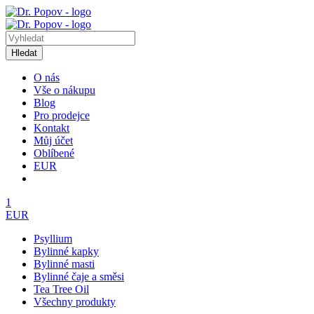
Hledat
O nás
Vše o nákupu
Blog
Pro prodejce
Kontakt
Můj účet
Oblíbené
EUR
1
EUR
Psyllium
Bylinné kapky
Bylinné masti
Bylinné čaje a směsi
Tea Tree Oil
Všechny produkty