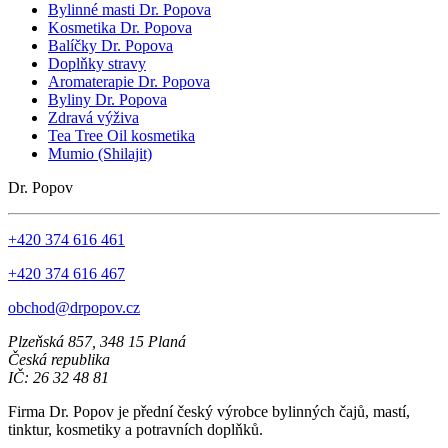
Bylinné masti Dr. Popova
Kosmetika Dr. Popova
Balíčky Dr. Popova
Doplňky stravy
Aromaterapie Dr. Popova
Byliny Dr. Popova
Zdravá výživa
Tea Tree Oil kosmetika
Mumio (Shilajit)
Dr. Popov
+420 374 616 461
+420 374 616 467
obchod@drpopov.cz
Plzeňská 857, 348 15 Planá
Česká republika
IČ: 26 32 48 81
Firma Dr. Popov je přední český výrobce bylinných čajů, mastí,
tinktur, kosmetiky a potravních doplňků.