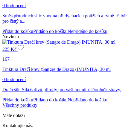
0 hodnocení
Směs přírodních silic vhodná při dýchacích potížích a rýmě. Elixír
pro čistý a...
Přidat do košíku
Přidáno do košíku
Nepřidáno do košíku
Novinka
225
Kč
167
Tinktura Dračí krev (Sangre de Drago) IMUNITA, 30 ml
0 hodnocení
Dračí štít: Síla 6 divů přírody pro vaši imunitu. Doplněk stravy.
Přidat do košíku
Přidáno do košíku
Nepřidáno do košíku
Všechny produkty
Máte dotaz?
Kontaktujte nás.