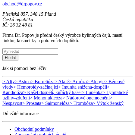
obchod@drpopov.cz
Plzeňská 857, 348 15 Planá
Česká republika
IČ: 26 32 48 81
Firma Dr. Popov je přední český výrobce bylinných čajů, mastí,
tinktur, kosmetiky a potravních doplňků.
Hledat
Jak si pomoci bez léčiv
> Afty
> Astma
> Borrelióza
> Akné
> Artróza
> Alergie
> Bércové
vředy
> Hemoroidy-začínající
> Imunita snížená-dospělí
>
Kandidóza
> Kašel-dospělí, kuřácký kašel
> Lupénka
> Lymfatické
uzliny-zduření
> Mononukleóza
> Nádorové onemocnění
>
Nespavost
> Prostata
> Salmonelóza
> Trombóza
> Výtok-ženský
Důležité informace
Obchodní podmínky
Zpracování osobních údajů