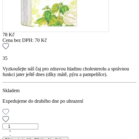
78
Kč
Cena bez DPH:
70
Kč
35
Vyzkoušejte náš čaj pro zdravou hladinu cholesterolu a správnou
funkci jater ještě dnes (díky mátě, pýru a pampelišce).
Skladem
Expedujeme do druhého dne po uhrazení
Antichol,
porcovaný
+
-
čaj,