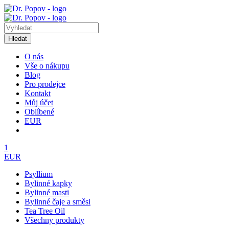
Hledat
O nás
Vše o nákupu
Blog
Pro prodejce
Kontakt
Můj účet
Oblíbené
EUR
1
EUR
Psyllium
Bylinné kapky
Bylinné masti
Bylinné čaje a směsi
Tea Tree Oil
Všechny produkty