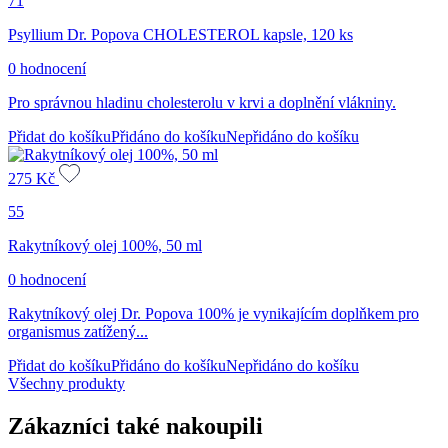
71
Psyllium Dr. Popova CHOLESTEROL kapsle, 120 ks
0 hodnocení
Pro správnou hladinu cholesterolu v krvi a doplnění vlákniny.
Přidat do košíku
Přidáno do košíku
Nepřidáno do košíku
275
Kč
55
Rakytníkový olej 100%, 50 ml
0 hodnocení
Rakytníkový olej Dr. Popova 100% je vynikajícím doplňkem pro
organismus zatížený...
Přidat do košíku
Přidáno do košíku
Nepřidáno do košíku
Všechny produkty
Zákazníci také nakoupili