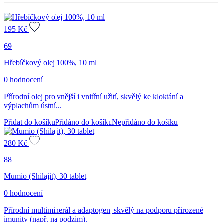
195
Kč
69
Hřebíčkový olej 100%, 10 ml
0 hodnocení
Přírodní olej pro vnější i vnitřní užití, skvělý ke kloktání a
výplachům ústní...
Přidat do košíku
Přidáno do košíku
Nepřidáno do košíku
280
Kč
88
Mumio (Shilajit), 30 tablet
0 hodnocení
Přírodní multiminerál a adaptogen, skvělý na podporu přirozené
imunity (např. na podzim).