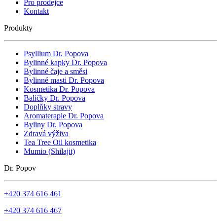
Pro prodejce
Kontakt
Produkty
Psyllium Dr. Popova
Bylinné kapky Dr. Popova
Bylinné čaje a směsi
Bylinné masti Dr. Popova
Kosmetika Dr. Popova
Balíčky Dr. Popova
Doplňky stravy
Aromaterapie Dr. Popova
Byliny Dr. Popova
Zdravá výživa
Tea Tree Oil kosmetika
Mumio (Shilajit)
Dr. Popov
+420 374 616 461
+420 374 616 467