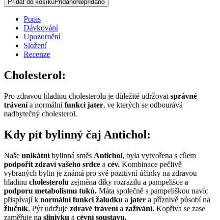
Přidat do košíku
Přidáno
Nepřidáno
30
g
Popis
množství
Dávkování
Upozornění
Složení
Recenze
Cholesterol:
Pro zdravou hladinu cholesterolu je důležité udržovat
správné
trávení
a normální
funkci jater
, ve kterých se odbourává
nadbytečný cholesterol.
Kdy pít bylinný čaj Antichol:
Naše
unikátní
bylinná směs
Antichol
, byla vytvořena s cílem
podpořit zdraví vašeho srdce
a
cév.
Kombinace pečlivě
vybraných bylin je známá pro své pozitivní účinky na zdravou
hladinu
cholesterolu
zejména díky rozrazilu a pampelišce a
podporu metabolismu tuků.
Máta společně s pampeliškou navíc
přispívají k
normální funkci žaludku
a
jater
a příznivě působí na
žlučník
. Pýr udržuje
zdravé trávení
a
zažívání.
Kopřiva se zase
zaměřuje na
slinivku
a
cévní soustavu.