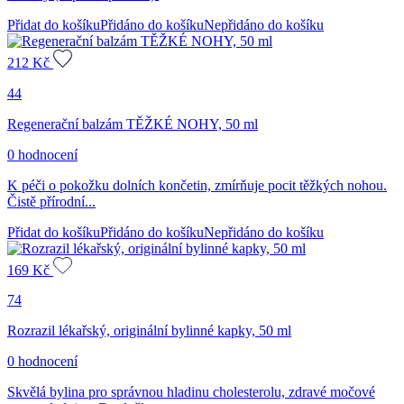
Přidat do košíku
Přidáno do košíku
Nepřidáno do košíku
212
Kč
44
Regenerační balzám TĚŽKÉ NOHY, 50 ml
0 hodnocení
K péči o pokožku dolních končetin, zmírňuje pocit těžkých nohou.
Čistě přírodní...
Přidat do košíku
Přidáno do košíku
Nepřidáno do košíku
169
Kč
74
Rozrazil lékařský, originální bylinné kapky, 50 ml
0 hodnocení
Skvělá bylina pro správnou hladinu cholesterolu, zdravé močové