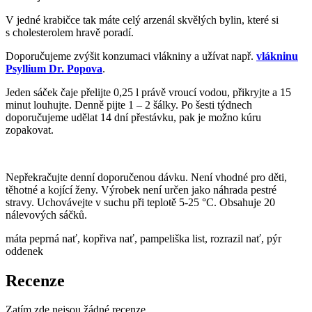
V jedné krabičce tak máte celý arzenál skvělých bylin, které si
s cholesterolem hravě poradí.
Doporučujeme zvýšit konzumaci vlákniny a užívat např.
vlákninu
Psyllium Dr. Popova
.
Jeden sáček čaje přelijte 0,25 l právě vroucí vodou, přikryjte a 15
minut louhujte. Denně pijte 1 – 2 šálky. Po šesti týdnech
doporučujeme udělat 14 dní přestávku, pak je možno kúru
zopakovat.
Nepřekračujte denní doporučenou dávku. Není vhodné pro děti,
těhotné a kojící ženy. Výrobek není určen jako náhrada pestré
stravy. Uchovávejte v suchu při teplotě 5-25 °C. Obsahuje 20
nálevových sáčků.
máta peprná nať, kopřiva nať, pampeliška list, rozrazil nať, pýr
oddenek
Recenze
Zatím zde nejsou žádné recenze.