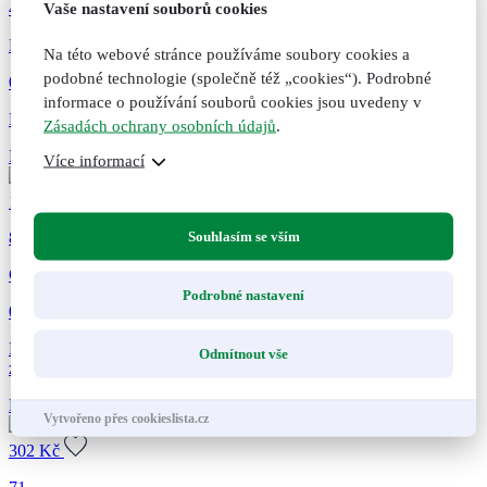
47
Vaše nastavení souborů cookies
Bylinné kapsle Cholesterol, 60 kapslí
Na této webové stránce používáme soubory cookies a
podobné technologie (společně též „cookies“). Podrobné
0 hodnocení
informace o používání souborů cookies jsou uvedeny v
Pro správnou hladinu cholesterolu v krvi. Doplněk stravy.
Zásadách ochrany osobních údajů
.
Přidat do košíku
Přidáno do košíku
Nepřidáno do košíku
Více informací
169
Kč
Souhlasím se vším
82
Cholesterol, originální bylinné kapky, 50 ml
Podrobné nastavení
0 hodnocení
Převezměte kontrolu nad svým cholesterolem–přirozeně. Pro
Odmítnout vše
zdravou hladinu krevních tuků....
Přidat do košíku
Přidáno do košíku
Nepřidáno do košíku
Vytvořeno přes cookieslista.cz
302
Kč