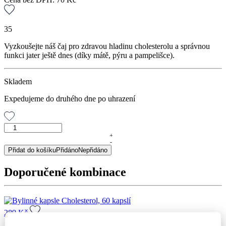
35
Vyzkoušejte náš čaj pro zdravou hladinu cholesterolu a správnou
funkci jater ještě dnes (díky mátě, pýru a pampelišce).
Skladem
Expedujeme do druhého dne po uhrazení
Antichol,
porcovaný
+
-
čaj,
Přidat do košíku
Přidáno
Nepřidáno
30
g
Doporučené kombinace
množství
289
Kč