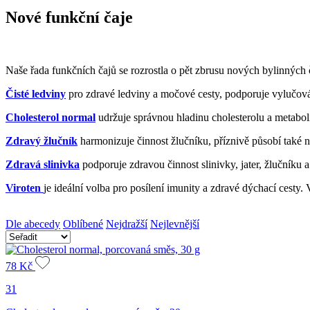
Nové funkční čaje
Naše řada funkčních čajů se rozrostla o pět zbrusu nových bylinných 
Čisté ledviny
pro zdravé ledviny a močové cesty, podporuje vylučov
Cholesterol normal
udržuje správnou hladinu cholesterolu a metabol
Zdravý žlučník
harmonizuje činnost žlučníku, příznivě působí také na
Zdravá slinivka
podporuje zdravou činnost slinivky, jater, žlučníku a
Viroten
je ideální volba pro posílení imunity a zdravé dýchací cesty.
Dle abecedy
Oblíbené
Nejdražší
Nejlevnější
78
Kč
31