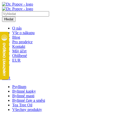
Hledat
O nás
Vše o nákupu
Blog
Pro prodejce
Kontakt
Můj účet
Oblíbené
EUR
1
EUR
Psyllium
Bylinné kapky
Bylinné masti
Bylinné čaje a směsi
Tea Tree Oil
Všechny produkty