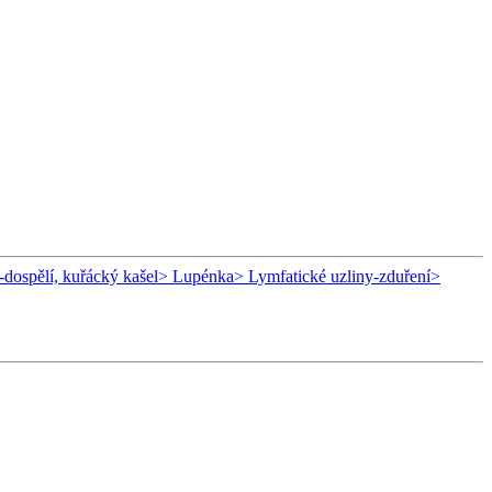
-dospělí, kuřácký kašel
> Lupénka
> Lymfatické uzliny-zduření
>