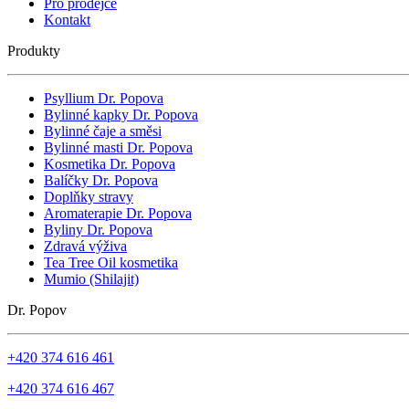
Pro prodejce
Kontakt
Produkty
Psyllium Dr. Popova
Bylinné kapky Dr. Popova
Bylinné čaje a směsi
Bylinné masti Dr. Popova
Kosmetika Dr. Popova
Balíčky Dr. Popova
Doplňky stravy
Aromaterapie Dr. Popova
Byliny Dr. Popova
Zdravá výživa
Tea Tree Oil kosmetika
Mumio (Shilajit)
Dr. Popov
+420 374 616 461
+420 374 616 467