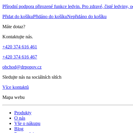
Přírodní podpora přirozené funkce ledvin. Pro zdravé, čisté ledviny, o
Přidat do košíku
Přidáno do košíku
Nepřidáno do košíku
Máte dotaz?
Kontaktujte nás.
+420 374 616 461
+420 374 616 467
obchod@drpopov.cz
Sledujte nás na sociálních sítích
Více kontaktů
Mapa webu
Produkty
O nás
Vše o nákupu
Blog