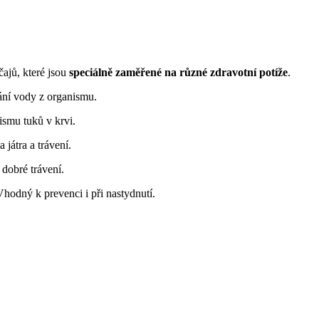
čajů, které jsou
speciálně zaměřené na různé zdravotní potíže
.
ání vody z organismu.
ismu tuků v krvi.
 játra a trávení.
 dobré trávení.
 Vhodný k prevenci i při nastydnutí.