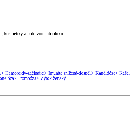
ur, kosmetiky a potravních doplňků.
y
> Hemoroidy-začínající
> Imunita snížená-dospělí
> Kandidóza
> Kašel
onelóza
> Trombóza
> Výtok-ženský