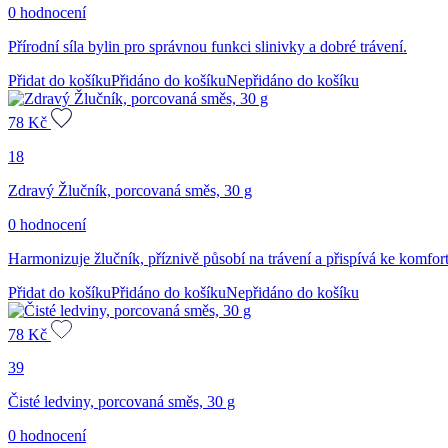
0 hodnocení
Přírodní síla bylin pro správnou funkci slinivky a dobré trávení.
Přidat do košíku
Přidáno do košíku
Nepřidáno do košíku
78
Kč
18
Zdravý Žlučník, porcovaná směs, 30 g
0 hodnocení
Harmonizuje žlučník, příznivě působí na trávení a přispívá ke komfort
Přidat do košíku
Přidáno do košíku
Nepřidáno do košíku
78
Kč
39
Čisté ledviny, porcovaná směs, 30 g
0 hodnocení