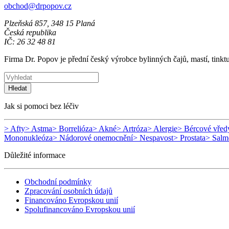
obchod@drpopov.cz
Plzeňská 857, 348 15 Planá
Česká republika
IČ: 26 32 48 81
Firma Dr. Popov je přední český výrobce bylinných čajů, mastí, tinkt
Hledat
Jak si pomoci bez léčiv
> Afty
> Astma
> Borrelióza
> Akné
> Artróza
> Alergie
> Bércové vřed
Mononukleóza
> Nádorové onemocnění
> Nespavost
> Prostata
> Salm
Důležité informace
Obchodní podmínky
Zpracování osobních údajů
Financováno Evropskou unií
Spolufinancováno Evropskou unií